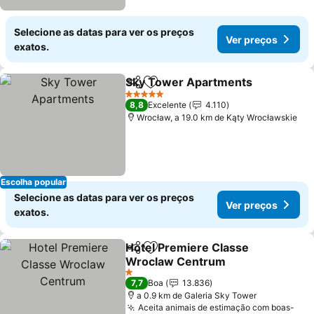
Selecione as datas para ver os preços
Ver preços
exatos.
Sky Tower Apartments
Partilhar
Adicionar aos favoritos
5 Estrelas
8,8
Excelente
4.110
Wrocław, a 19.0 km de Kąty Wrocławskie
Escolha popular
Selecione as datas para ver os preços
Ver preços
exatos.
Hotel Premiere Classe
Partilhar
Adicionar aos favoritos
Wroclaw Centrum
1 Estrelas
7,7
Boa
13.836
a 0.9 km de Galeria Sky Tower
Aceita animais de estimação com boas-