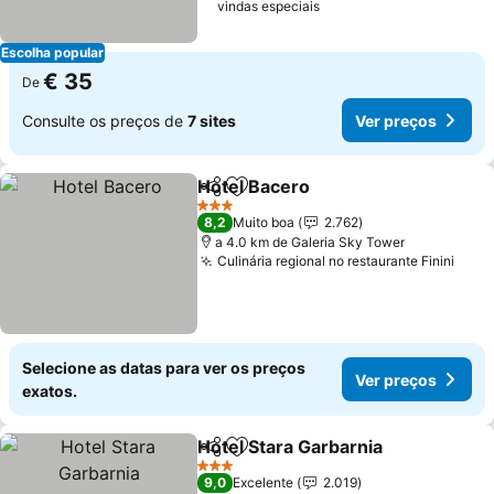
vindas especiais
Escolha popular
€ 35
De
Consulte os preços de
7 sites
Ver preços
Hotel Bacero
Partilhar
Adicionar aos favoritos
3 Estrelas
8,2
Muito boa
2.762
a 4.0 km de Galeria Sky Tower
Culinária regional no restaurante Finini
Selecione as datas para ver os preços
Ver preços
exatos.
Hotel Stara Garbarnia
Partilhar
Adicionar aos favoritos
3 Estrelas
9,0
Excelente
2.019