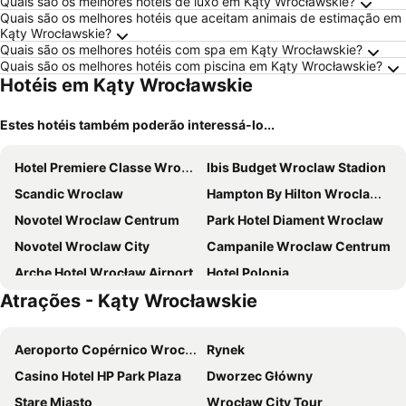
Quais são os melhores hotéis de luxo em Kąty Wrocławskie?
Quais são os melhores hotéis que aceitam animais de estimação em
Kąty Wrocławskie?
Quais são os melhores hotéis com spa em Kąty Wrocławskie?
Quais são os melhores hotéis com piscina em Kąty Wrocławskie?
Hotéis em Kąty Wrocławskie
Estes hotéis também poderão interessá-lo...
Hotel Premiere Classe Wroclaw Centrum
Ibis Budget Wroclaw Stadion
Scandic Wroclaw
Hampton By Hilton Wroclaw Airport
Novotel Wroclaw Centrum
Park Hotel Diament Wroclaw
Novotel Wroclaw City
Campanile Wroclaw Centrum
Arche Hotel Wrocław Airport
Hotel Polonia
Atrações - Kąty Wrocławskie
ibis Wroclaw Centrum
PURO Wrocław Stare Miasto
Platinum Palace Boutique Hotel & SPA
Hotel Bielany
Aeroporto Copérnico Wroclaw
Rynek
Q Hotel Plus Wrocław
Pałac Krobielowice
Casino Hotel HP Park Plaza
Dworzec Główny
Ibis Budget Wroclaw Poludnie
Podkowa
Stare Miasto
Wrocław City Tour
Terminal Hotel
Q Hotel Plus Wrocław Bielany