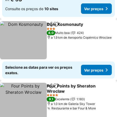
Consulte os preços de
10 sites
Ver preços
Dom Kosmonauty
Partilhar
Adicionar aos favoritos
3 Estrelas
8,0
Muito boa
424
a 1.9 km de Aeroporto Copérnico Wroclaw
Selecione as datas para ver os preços
Ver preços
exatos.
Four Points by Sheraton
Partilhar
Adicionar aos favoritos
Wroclaw
4 Estrelas
9,1
Excelente
1.183
a 1.0 km de Galeria Sky Tower
Restaurante e bar Four & More