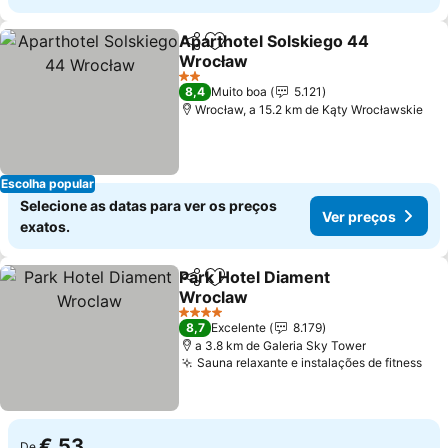
Aparthotel Solskiego 44
Partilhar
Adicionar aos favoritos
Wrocław
2 Estrelas
8,4
Muito boa
5.121
Wrocław, a 15.2 km de Kąty Wrocławskie
Escolha popular
Selecione as datas para ver os preços
Ver preços
exatos.
Park Hotel Diament
Partilhar
Adicionar aos favoritos
Wroclaw
4 Estrelas
8,7
Excelente
8.179
a 3.8 km de Galeria Sky Tower
Sauna relaxante e instalações de fitness
€ 53
De