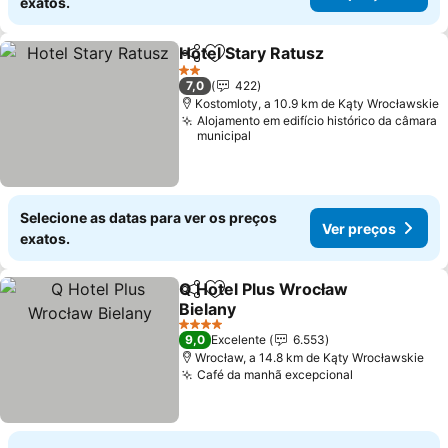
exatos.
Hotel Stary Ratusz
Partilhar
Adicionar aos favoritos
2 Estrelas
7,0
422
Kostomloty, a 10.9 km de Kąty Wrocławskie
Alojamento em edifício histórico da câmara
municipal
Selecione as datas para ver os preços
Ver preços
exatos.
Q Hotel Plus Wrocław
Partilhar
Adicionar aos favoritos
Bielany
4 Estrelas
9,0
Excelente
6.553
Wrocław, a 14.8 km de Kąty Wrocławskie
Café da manhã excepcional