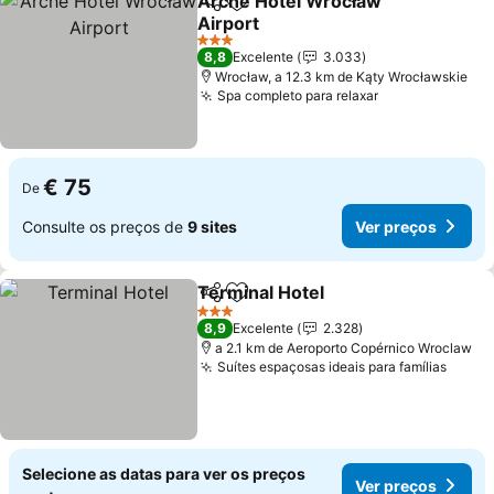
Arche Hotel Wrocław
Partilhar
Adicionar aos favoritos
Airport
3 Estrelas
8,8
Excelente
3.033
Wrocław, a 12.3 km de Kąty Wrocławskie
Spa completo para relaxar
€ 75
De
Consulte os preços de
9 sites
Ver preços
Terminal Hotel
Partilhar
Adicionar aos favoritos
3 Estrelas
8,9
Excelente
2.328
a 2.1 km de Aeroporto Copérnico Wroclaw
Suítes espaçosas ideais para famílias
Selecione as datas para ver os preços
Ver preços