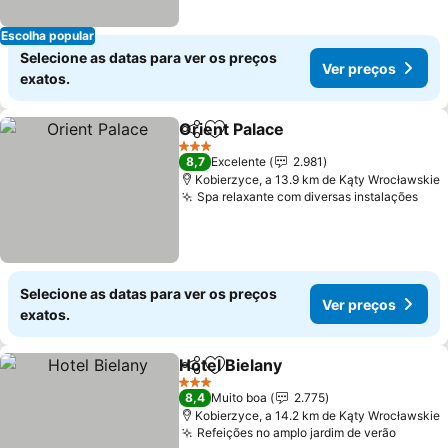
Escolha popular
Selecione as datas para ver os preços
Ver preços
exatos.
Orient Palace
Partilhar
Adicionar aos favoritos
3 Estrelas
8,7
Excelente
2.981
Kobierzyce, a 13.9 km de Kąty Wrocławskie
Spa relaxante com diversas instalações
Selecione as datas para ver os preços
Ver preços
exatos.
Hotel Bielany
Partilhar
Adicionar aos favoritos
3 Estrelas
8,4
Muito boa
2.775
Kobierzyce, a 14.2 km de Kąty Wrocławskie
Refeições no amplo jardim de verão