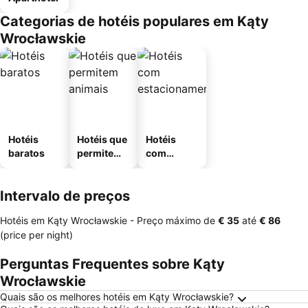
Categorias de hotéis populares em Kąty
Wrocławskie
Hotéis
Hotéis que
Hotéis
baratos
permitem
com
animais
estaciona
mento
Intervalo de preços
Hotéis em Kąty Wrocławskie -
Preço máximo
de
‎€ 35
até
‎€ 86
(price per night)
Perguntas Frequentes sobre Kąty
Wrocławskie
Quais são os melhores hotéis em Kąty Wrocławskie?