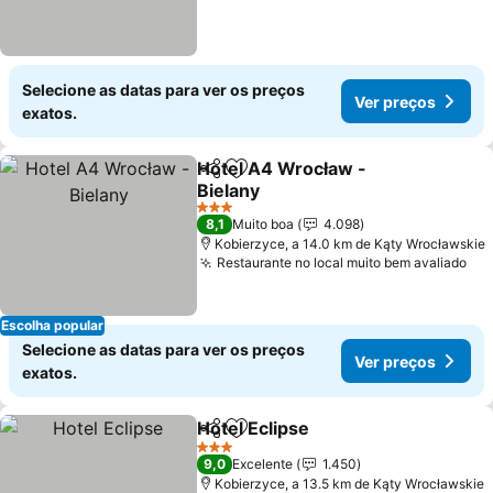
Selecione as datas para ver os preços
Ver preços
exatos.
Hotel A4 Wrocław -
Partilhar
Adicionar aos favoritos
Bielany
3 Estrelas
8,1
Muito boa
4.098
Kobierzyce, a 14.0 km de Kąty Wrocławskie
Restaurante no local muito bem avaliado
Escolha popular
Selecione as datas para ver os preços
Ver preços
exatos.
Hotel Eclipse
Partilhar
Adicionar aos favoritos
3 Estrelas
9,0
Excelente
1.450
Kobierzyce, a 13.5 km de Kąty Wrocławskie