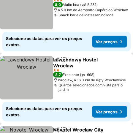
3 Estrelas
8,0
Muito boa
5.231
a 5.0 km de Aeroporto Copérnico Wroclaw
Snack bar e delicatessen no local
Selecione as datas para ver os preços
Ver preços
exatos.
Lawendowy Hostel
Partilhar
Adicionar aos favoritos
Wroclaw
2 Estrelas
8,7
Excelente
698
Wrocław, a 16.0 km de Kąty Wrocławskie
Quartos selecionados com vista para o
jardim
Selecione as datas para ver os preços
Ver preços
exatos.
Novotel Wroclaw City
Partilhar
Adicionar aos favoritos