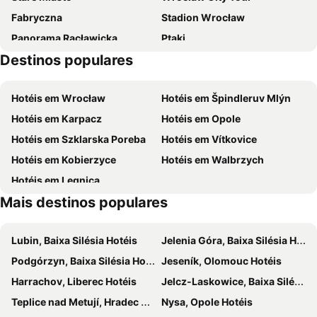
Fabryczna
Stadion Wrocław
Sobotel Hotel
AGRO obiekt hotelowy
Panorama Racławicka
Ptaki
Four Points by Sheraton Wroclaw
Element Wroclaw
Destinos populares
Krzyki
Książ
Średzka Korona
Hotel Orbita
Barracuda
Pałac Biskupice Podgórne
Herbal Hotel
Hotéis em Wrocław
Hotéis em Špindleruv Mlýn
Tor Wyścigów Konnych
Park Grabiszyński
Hotéis em Karpacz
Hotéis em Opole
Kościół pw św Klemensa Dworzaka
Municipal Stadium Wrocław
Hotéis em Szklarska Poreba
Hotéis em Vítkovice
Podkowa
Nowe Miasto
Hotéis em Kobierzyce
Hotéis em Walbrzych
Pasaż Grunwaldzki
Art
Hotéis em Legnica
Galeria Sky Tower
Podgórze
Mais destinos populares
Ogród Zoologiczny
Sobięcin
Lubin, Baixa Silésia Hotéis
Jelenia Góra, Baixa Silésia Hotéis
Podgórzyn, Baixa Silésia Hotéis
Jeseník, Olomouc Hotéis
Harrachov, Liberec Hotéis
Jelcz-Laskowice, Baixa Silésia Hotéis
Teplice nad Metují, Hradec Kralove Hotéis
Nysa, Opole Hotéis