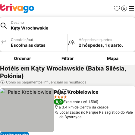
Favoritos
Iniciar
Me
Destino
Kąty Wrocławskie
Check-in/out
Hóspedes e quartos
Escolha as datas
2 hóspedes, 1 quarto.
Ordenar
Filtrar
Mapa
Hotéis em Kąty Wrocławskie (Baixa Silésia,
Polónia)
Como os pagamentos influenciam os resultados
Pałac Krobielowice
Partilhar
Adicionar aos favoritos
4 Estrelas
8,9
Excelente
1.596
a 3.4 km de Centro da cidade
Localização no Parque Paisagístico do Vale
de Bystrzyca
Escolha popular