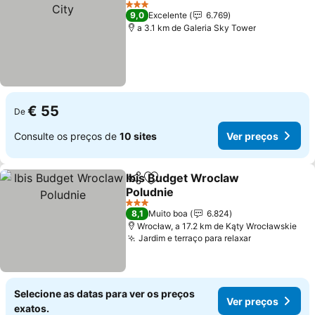
3 Estrelas
9,0
Excelente
6.769
a 3.1 km de Galeria Sky Tower
€ 55
De
Consulte os preços de
10 sites
Ver preços
Ibis Budget Wroclaw
Partilhar
Adicionar aos favoritos
Poludnie
3 Estrelas
8,1
Muito boa
6.824
Wrocław, a 17.2 km de Kąty Wrocławskie
Jardim e terraço para relaxar
Selecione as datas para ver os preços
Ver preços
exatos.