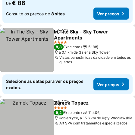
€ 86
De
Consulte os preços de
8 sites
Ver preços
In The Sky - Sky Tower
Partilhar
Adicionar aos favoritos
Apartments
4 Estrelas
8,8
Excelente
5.198
a 0.1 km de Galeria Sky Tower
Vistas panorâmicas da cidade em todos os
quartos
Selecione as datas para ver os preços
Ver preços
exatos.
Zamek Topacz
Partilhar
Adicionar aos favoritos
4 Estrelas
9,2
Excelente
11.406
Kobierzyce, a 15.6 km de Kąty Wrocławskie
Art SPA com tratamentos especializados