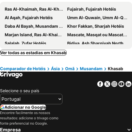
Ras Al-Khaimah, Ras Al-Khaimah Hotéis
Fujairah, Fujairah Hotéis
Al Aqah, Fujairah Hotéis
Umm Al-Quwain, Umm Al-Qaiwain Hotéis
Daba Al Bayah, Musandam Hotéis
Khor Fakkan, Sharjah Hotéis
Marjan Island, Ras Al-Khaimah Hotéis
Mascate, Masqat ou Mascate Hotéis
Salalah, Zufar Hotéis
Bidiya, Ash Sharqiyah North Hotéis
Al Musanaah, Al Batinah South Hotéis
Seeb, Masqat ou Mascate Hotéis
Ver todas as estadias em Khasab
Nizwa, Al Dakhiliyah Hotéis
Mahout, Al Wusta Hotéis
Comparador de Hotéis
Ásia
Omã
Musandam
Khasab
Facebook
Twitter
Insta
Yo
Selecione o seu país
Adicionar no Google
Encontre facilmente os nossos
resultados: adicione o trivago como
fonte preferencial no Google.
Empresa