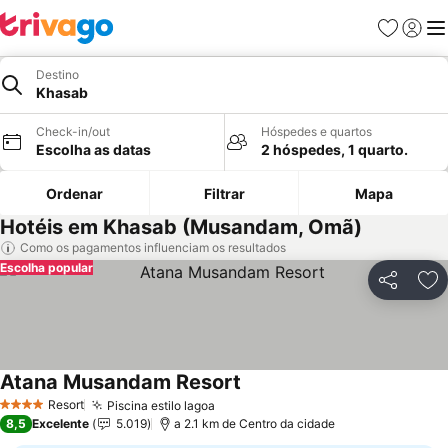
Favoritos
Iniciar
Me
Destino
Khasab
Check-in/out
Hóspedes e quartos
Escolha as datas
2 hóspedes, 1 quarto.
Ordenar
Filtrar
Mapa
Hotéis em Khasab (Musandam, Omã)
Como os pagamentos influenciam os resultados
Escolha popular
Partilhar
Ad
Atana Musandam Resort
Ver preços
Resort
Piscina estilo lagoa
Ver preços
4 Estrelas
8,5
Excelente
5.019
a 2.1 km de Centro da cidade