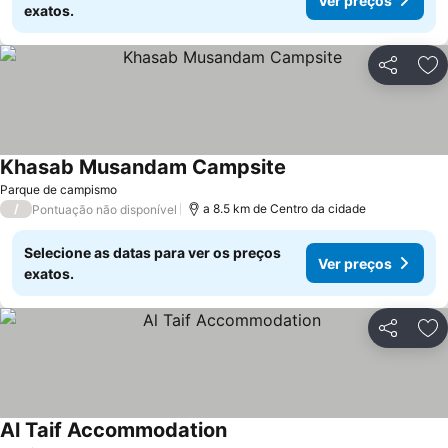
Ver preços
exatos.
Partilhar
Ad
Khasab Musandam Campsite
Ver preços
Parque de campismo
/
a 8.5 km de Centro da cidade
Pontuação não disponível
Selecione as datas para ver os preços
Ver preços
exatos.
Partilhar
Ad
Al Taif Accommodation
Ver preços