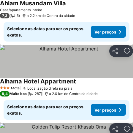
Ahlam Musandam Villa
Ver preços
Casa/apartamento inteiro
7,3
5
a 2.2 km de Centro da cidade
Selecione as datas para ver os preços
Ver preços
exatos.
Partilhar
Ad
Alhama Hotel Appartment
Ver preços
Motel
Localização direta na praia
Ver preços
3 Estrelas
8,4
Muito boa
287
a 2.0 km de Centro da cidade
Selecione as datas para ver os preços
Ver preços
exatos.
Partilhar
Ad