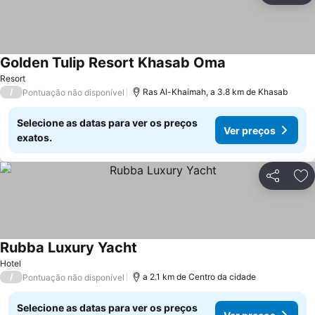
Golden Tulip Resort Khasab Oma
Ver preços
Resort
/
Ras Al-Khaimah, a 3.8 km de Khasab
Pontuação não disponível
Selecione as datas para ver os preços
Ver preços
exatos.
Partilhar
Ad
Rubba Luxury Yacht
Ver preços
Hotel
/
a 2.1 km de Centro da cidade
Pontuação não disponível
Selecione as datas para ver os preços