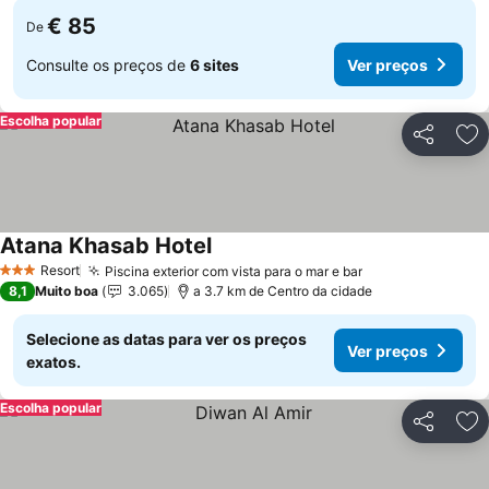
€ 85
De
Consulte os preços de
6 sites
Ver preços
Escolha popular
Partilhar
Ad
Atana Khasab Hotel
Ver preços
Resort
Piscina exterior com vista para o mar e bar
Ver preços
3 Estrelas
8,1
Muito boa
3.065
a 3.7 km de Centro da cidade
Selecione as datas para ver os preços
Ver preços
exatos.
Escolha popular
Partilhar
Ad