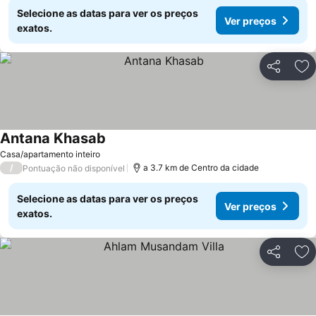
Selecione as datas para ver os preços
Ver preços
exatos.
Partilhar
Ad
Antana Khasab
Ver preços
Casa/apartamento inteiro
/
a 3.7 km de Centro da cidade
Pontuação não disponível
Selecione as datas para ver os preços
Ver preços
exatos.
Partilhar
Ad