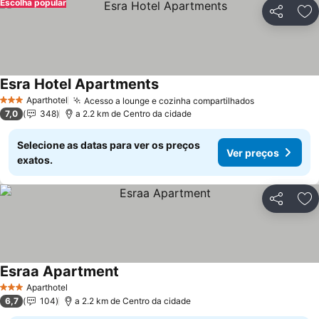
Escolha popular
Partilhar
Ad
Esra Hotel Apartments
Ver preços
Aparthotel
Acesso a lounge e cozinha compartilhados
Ver preços
3 Estrelas
7,0
348
a 2.2 km de Centro da cidade
Selecione as datas para ver os preços
Ver preços
exatos.
Partilhar
Ad
Esraa Apartment
Ver preços
Aparthotel
3 Estrelas
6,7
104
a 2.2 km de Centro da cidade