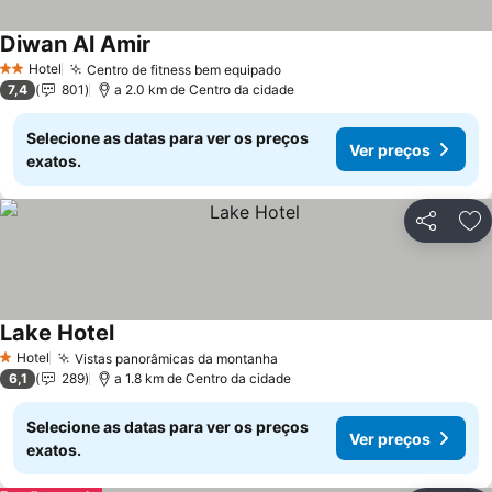
Diwan Al Amir
Ver preços
Hotel
Centro de fitness bem equipado
Ver preços
2 Estrelas
7,4
801
a 2.0 km de Centro da cidade
Selecione as datas para ver os preços
Ver preços
exatos.
Partilhar
Ad
Lake Hotel
Ver preços
Hotel
Vistas panorâmicas da montanha
Ver preços
1 Estrelas
6,1
289
a 1.8 km de Centro da cidade
Selecione as datas para ver os preços
Ver preços
exatos.