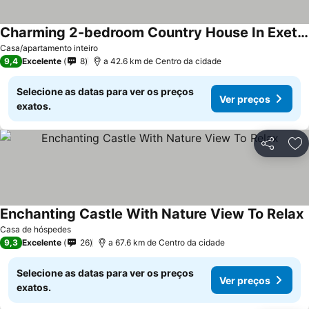
Charming 2-bedroom Country House In Exeter With Wifi, Ac, Mountain Views
Ver preços
Casa/apartamento inteiro
9,4
Excelente
8
a 42.6 km de Centro da cidade
Selecione as datas para ver os preços
Ver preços
exatos.
Partilhar
Ad
Enchanting Castle With Nature View To Relax
V
Casa de hóspedes
9,3
Excelente
26
a 67.6 km de Centro da cidade
Selecione as datas para ver os preços
Ver preços
exatos.