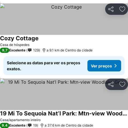
Partilhar
Ad
Cozy Cottage
Ver preços
Casa de hóspedes
9,7
Excelente
129
a 9.1 km de Centro da cidade
Selecione as datas para ver os preços
Ver preços
exatos.
Partilhar
Ad
19 Mi To Sequoia Nat’l Park: Mtn-view Woodlake Gem
Ver preços
Casa/apartamento inteiro
9,4
Excelente
19
a 37.6 km de Centro da cidade