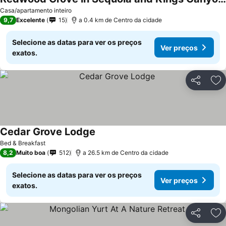
Ver preços
Casa/apartamento inteiro
9,7
Excelente
15
a 0.4 km de Centro da cidade
Selecione as datas para ver os preços
Ver preços
exatos.
Partilhar
Ad
Cedar Grove Lodge
Ver preços
Bed & Breakfast
8,2
Muito boa
512
a 26.5 km de Centro da cidade
Selecione as datas para ver os preços
Ver preços
exatos.
Partilhar
Ad