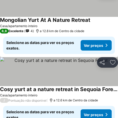
Mongolian Yurt At A Nature Retreat
Ver preços
Casa/apartamento inteiro
8,8
Excelente
4
a 12.8 km de Centro da cidade
Selecione as datas para ver os preços
Ver preços
exatos.
Partilhar
Ad
Cosy yurt at a nature retreat in Sequoia Forest
Ver preços
Casa/apartamento inteiro
/
a 12.6 km de Centro da cidade
Pontuação não disponível
Selecione as datas para ver os preços
Ver preços
exatos.