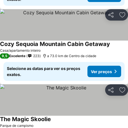
Partilhar
Ad
Cozy Sequoia Mountain Cabin Getaway
Ver pre
Casa/apartamento inteiro
9,5
Excelente
223
a 73.0 km de Centro da cidade
Selecione as datas para ver os preços
Ver preços
exatos.
Partilhar
Ad
The Magic Skoolie
Ver preços
Parque de campismo