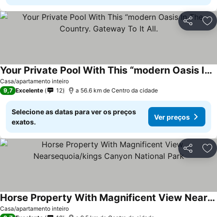
Partilhar
Ad
Your Private Pool With This “modern Oasis In The Country. Gateway To It All.
Ver preços
Casa/apartamento inteiro
9,7
Excelente
12
a 56.6 km de Centro da cidade
Selecione as datas para ver os preços
Ver preços
exatos.
Partilhar
Ad
Horse Property With Magnificent View Nearsequoia/kings Canyon National Park
Ver preços
Casa/apartamento inteiro