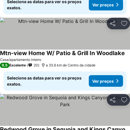
Selecione as datas para ver os preços
Ver preços
exatos.
Partilhar
Ad
Mtn-view Home W/ Patio & Grill In Woodlake
Ve
Casa/apartamento inteiro
9,5
Excelente
20
a 35.6 km de Centro da cidade
Selecione as datas para ver os preços
Ver preços
exatos.
Partilhar
Ad
Redwood Grove in Sequoia and Kings Canyon National Park