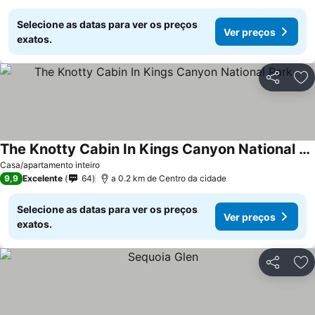
Selecione as datas para ver os preços
Ver preços
exatos.
Partilhar
Ad
The Knotty Cabin In Kings Canyon National Park
Ver preços
Casa/apartamento inteiro
9,9
Excelente
64
a 0.2 km de Centro da cidade
Selecione as datas para ver os preços
Ver preços
exatos.
Partilhar
Ad