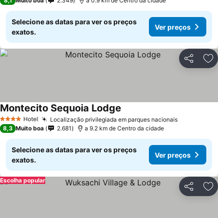
8,1
Muito boa
2.349
a 0.9 km de Centro da cidade
Selecione as datas para ver os preços
Ver preços
exatos.
Partilhar
Ad
Montecito Sequoia Lodge
Ver preços
Hotel
Localização privilegiada em parques nacionais
Ver preços
4 Estrelas
8,3
Muito boa
2.681
a 9.2 km de Centro da cidade
Selecione as datas para ver os preços
Ver preços
exatos.
Escolha popular
Partilhar
Ad