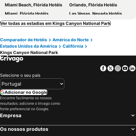
Miami Beach, Flórida Hotéis
Orlando, Flórida Hotéis
Miami, Flórida Hotéis
Las Vegas, Nevada Hotéis
Los Angeles, Califórnia Hotéis
Chicago, Ilinóis Hotéis
Ver todas as estadias em Kings Canyon National Park
Lake Buena Vista, Flórida Hotéis
Boston, Massachusetts Hotéis
Comparador de Hotéis
América do Norte
Estados Unidos da América
Califórnia
Kings Canyon National Park
Facebook
Twitter
Insta
Yo
Selecione o seu país
Adicionar no Google
Encontre facilmente os nossos
resultados: adicione o trivago como
fonte preferencial no Google.
Empresa
Os nossos produtos