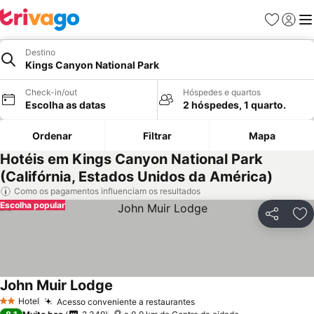
Favoritos
Iniciar
Me
Destino
Kings Canyon National Park
Check-in/out
Hóspedes e quartos
Escolha as datas
2 hóspedes, 1 quarto.
Ordenar
Filtrar
Mapa
Hotéis em Kings Canyon National Park
(Califórnia, Estados Unidos da América)
Como os pagamentos influenciam os resultados
Escolha popular
Partilhar
Ad
John Muir Lodge
Ver preços
Hotel
Acesso conveniente a restaurantes
Ver preços
2 Estrelas