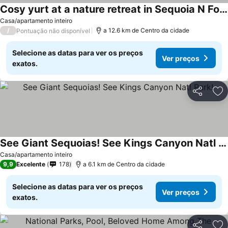
Cosy yurt at a nature retreat in Sequoia N Forest
Ver preços
Casa/apartamento inteiro
/
a 12.6 km de Centro da cidade
Pontuação não disponível
Selecione as datas para ver os preços
Ver preços
exatos.
Partilhar
Ad
See Giant Sequoias! See Kings Canyon Natl Park!
Ver preços
Casa/apartamento inteiro
9,9
Excelente
178
a 6.1 km de Centro da cidade
Selecione as datas para ver os preços
Ver preços
exatos.