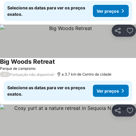
Selecione as datas para ver os preços
Ver preços
exatos.
Partilhar
Ad
Big Woods Retreat
Ver preços
Parque de campismo
/
a 3.7 km de Centro da cidade
Pontuação não disponível
Selecione as datas para ver os preços
Ver preços
exatos.
Partilhar
Ad