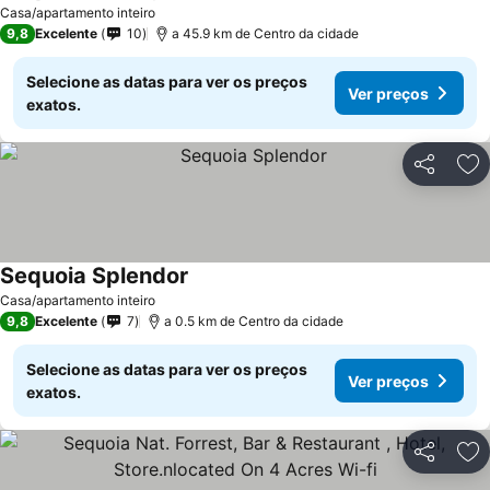
Ver preços
Casa/apartamento inteiro
9,8
Excelente
10
a 45.9 km de Centro da cidade
Selecione as datas para ver os preços
Ver preços
exatos.
Partilhar
Ad
Sequoia Splendor
Ver preços
Casa/apartamento inteiro
9,8
Excelente
7
a 0.5 km de Centro da cidade
Selecione as datas para ver os preços
Ver preços
exatos.
Partilhar
Ad