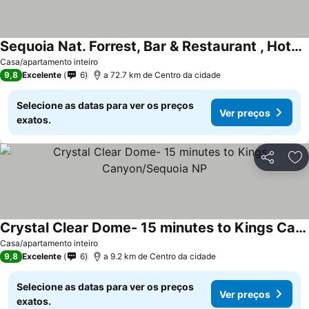
Sequoia Nat. Forrest, Bar & Restaurant , Hotel, Store.nlocated On 4 Acres Wi-fi
Ver preços
Casa/apartamento inteiro
9,8
Excelente
6
a 72.7 km de Centro da cidade
Selecione as datas para ver os preços
Ver preços
exatos.
Partilhar
Ad
Crystal Clear Dome- 15 minutes to Kings Canyon/Sequoia NP
Ver preços
Casa/apartamento inteiro
9,8
Excelente
6
a 9.2 km de Centro da cidade
Selecione as datas para ver os preços
Ver preços
exatos.