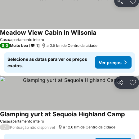
Partilhar
Ad
Meadow View Cabin In Wilsonia
Ver preços
Casa/apartamento inteiro
8,0
Muito boa
1
a 0.5 km de Centro da cidade
Selecione as datas para ver os preços
Ver preços
exatos.
Partilhar
Ad
Glamping yurt at Sequoia Highland Camp
Ver p
Casa/apartamento inteiro
/
a 12.6 km de Centro da cidade
Pontuação não disponível