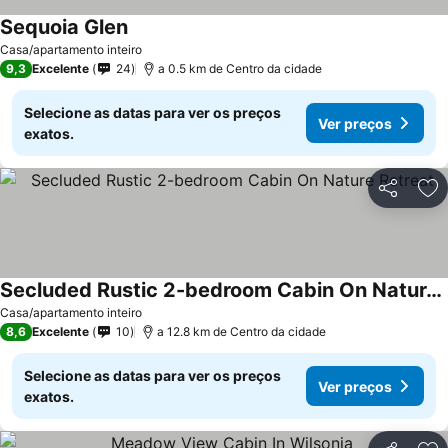
Sequoia Glen
Ver preços
Casa/apartamento inteiro
9,3
Excelente
24
a 0.5 km de Centro da cidade
Selecione as datas para ver os preços
Ver preços
exatos.
Partilhar
Ad
Secluded Rustic 2-bedroom Cabin On Nature Retreat
Ver preços
Casa/apartamento inteiro
8,6
Excelente
10
a 12.8 km de Centro da cidade
Selecione as datas para ver os preços
Ver preços
exatos.