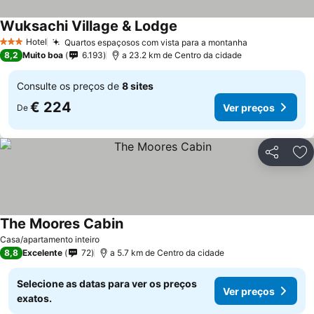
Wuksachi Village & Lodge
Ver preços
Hotel
Quartos espaçosos com vista para a montanha
Ver preços
3 Estrelas
8,2
Muito boa
6.193
a 23.2 km de Centro da cidade
Consulte os preços de
8 sites
€ 224
Ver preços
De
Partilhar
Ad
The Moores Cabin
Ver preços
Casa/apartamento inteiro
8,8
Excelente
72
a 5.7 km de Centro da cidade
Selecione as datas para ver os preços
Ver preços
exatos.