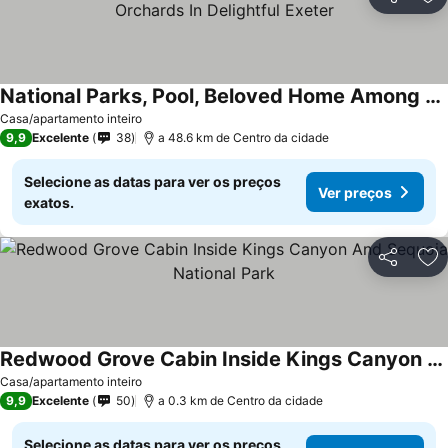
Partilhar
Ad
National Parks, Pool, Beloved Home Among The Orchards In Delightful Exeter
Ver preços
Casa/apartamento inteiro
9,9
Excelente
38
a 48.6 km de Centro da cidade
Selecione as datas para ver os preços
Ver preços
exatos.
Partilhar
Ad
Redwood Grove Cabin Inside Kings Canyon And Sequoia National Park
Ver preços
Casa/apartamento inteiro
9,9
Excelente
50
a 0.3 km de Centro da cidade
Selecione as datas para ver os preços