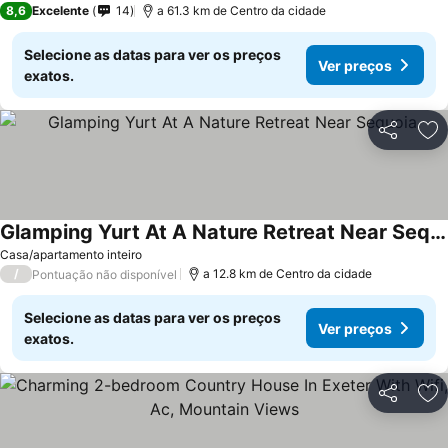
8,6
Excelente
14
a 61.3 km de Centro da cidade
Selecione as datas para ver os preços
Ver preços
exatos.
Partilhar
Ad
Glamping Yurt At A Nature Retreat Near Sequoia
Ver preços
Casa/apartamento inteiro
/
a 12.8 km de Centro da cidade
Pontuação não disponível
Selecione as datas para ver os preços
Ver preços
exatos.
Partilhar
Ad