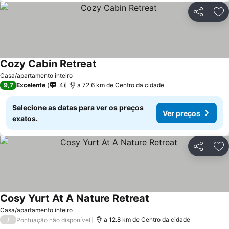
Partilhar
Ad
Cozy Cabin Retreat
Ver preços
Casa/apartamento inteiro
9,7
Excelente
4
a 72.6 km de Centro da cidade
Selecione as datas para ver os preços
Ver preços
exatos.
Partilhar
Ad
Cosy Yurt At A Nature Retreat
Ver preços
Casa/apartamento inteiro
/
a 12.8 km de Centro da cidade
Pontuação não disponível