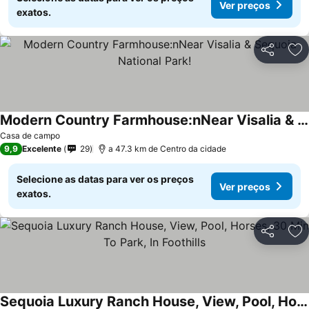
Ver preços
exatos.
Partilhar
Ad
Modern Country Farmhouse:nNear Visalia & Sequoia National Park!
Ver preços
Casa de campo
9,9
Excelente
29
a 47.3 km de Centro da cidade
Selecione as datas para ver os preços
Ver preços
exatos.
Partilhar
Ad
Sequoia Luxury Ranch House, View, Pool, Horses, 30 Min To Park, In Foothills