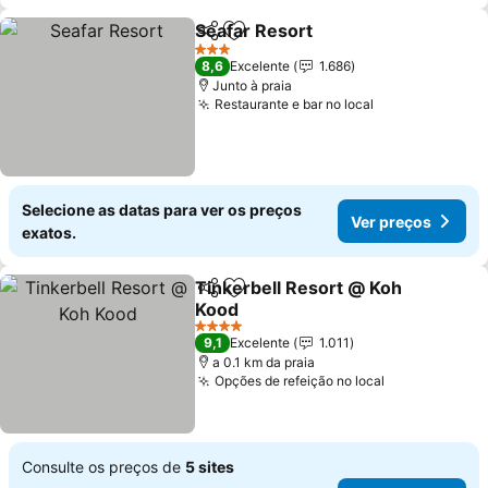
Seafar Resort
Partilhar
Adicionar aos favoritos
3 Estrelas
8,6
Excelente
1.686
Junto à praia
Restaurante e bar no local
Selecione as datas para ver os preços
Ver preços
exatos.
Tinkerbell Resort @ Koh
Partilhar
Adicionar aos favoritos
Kood
4 Estrelas
9,1
Excelente
1.011
a 0.1 km da praia
Opções de refeição no local
Consulte os preços de
5 sites