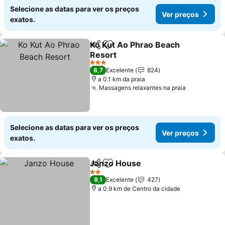
Selecione as datas para ver os preços
Ver preços
exatos.
Ko Kut Ao Phrao Beach
Partilhar
Adicionar aos favoritos
Resort
3 Estrelas
8,7
Excelente
824
a 0.1 km da praia
Massagens relaxantes na praia
Selecione as datas para ver os preços
Ver preços
exatos.
Janzo House
Partilhar
Adicionar aos favoritos
2 Estrelas
9,1
Excelente
427
a 0.9 km de Centro da cidade