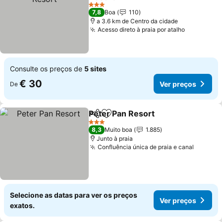
3 Estrelas
7,8
Boa
110
a 3.6 km de Centro da cidade
Acesso direto à praia por atalho
Consulte os preços de
5 sites
€ 30
Ver preços
De
Peter Pan Resort
Partilhar
Adicionar aos favoritos
3 Estrelas
8,3
Muito boa
1.885
Junto à praia
Confluência única de praia e canal
Selecione as datas para ver os preços
Ver preços
exatos.