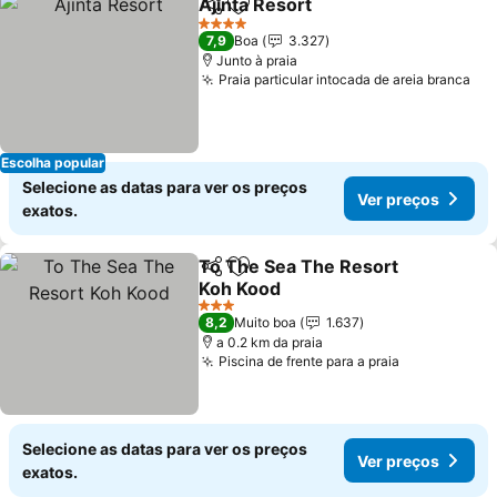
Ajinta Resort
Partilhar
Adicionar aos favoritos
4 Estrelas
7,9
Boa
3.327
Junto à praia
Praia particular intocada de areia branca
Escolha popular
Selecione as datas para ver os preços
Ver preços
exatos.
To The Sea The Resort
Partilhar
Adicionar aos favoritos
Koh Kood
3 Estrelas
8,2
Muito boa
1.637
a 0.2 km da praia
Piscina de frente para a praia
Selecione as datas para ver os preços
Ver preços
exatos.