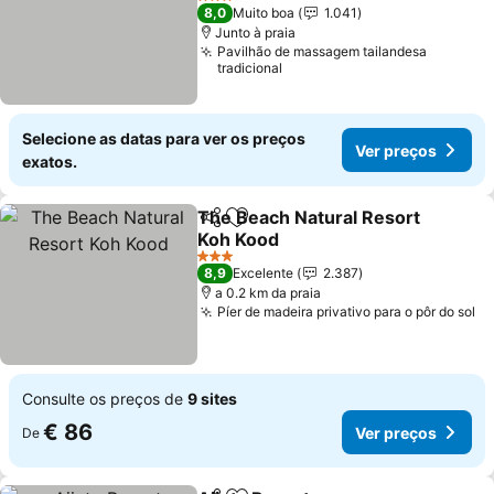
3 Estrelas
8,0
Muito boa
1.041
Junto à praia
Pavilhão de massagem tailandesa
tradicional
Selecione as datas para ver os preços
Ver preços
exatos.
The Beach Natural Resort
Partilhar
Adicionar aos favoritos
Koh Kood
3 Estrelas
8,9
Excelente
2.387
a 0.2 km da praia
Píer de madeira privativo para o pôr do sol
Consulte os preços de
9 sites
€ 86
Ver preços
De