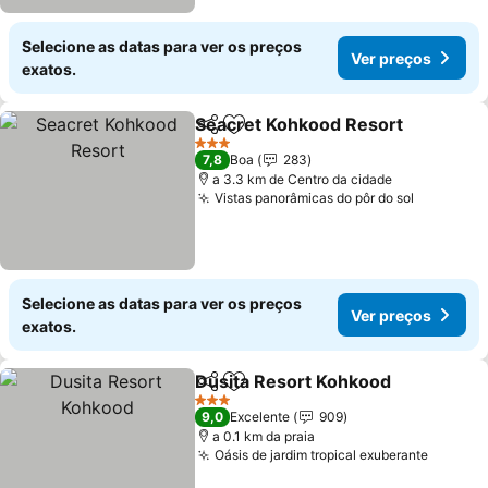
Selecione as datas para ver os preços
Ver preços
exatos.
Seacret Kohkood Resort
Partilhar
Adicionar aos favoritos
3 Estrelas
7,8
Boa
283
a 3.3 km de Centro da cidade
Vistas panorâmicas do pôr do sol
Selecione as datas para ver os preços
Ver preços
exatos.
Dusita Resort Kohkood
Partilhar
Adicionar aos favoritos
3 Estrelas
9,0
Excelente
909
a 0.1 km da praia
Oásis de jardim tropical exuberante