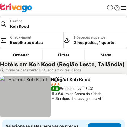
Favoritos
Iniciar
Me
Destino
Koh Kood
Check-in/out
Hóspedes e quartos
Escolha as datas
2 hóspedes, 1 quarto.
Ordenar
Filtrar
Mapa
Hotéis em Koh Kood (Região Leste, Tailândia)
Como os pagamentos influenciam os resultados
Hideout Koh Kood
Partilhar
Adicionar aos favoritos
3 Estrelas
8,8
Excelente
1.340
a 6.9 km de Centro da cidade
Serviços de massagem na villa
Selecione as datas para ver os preços