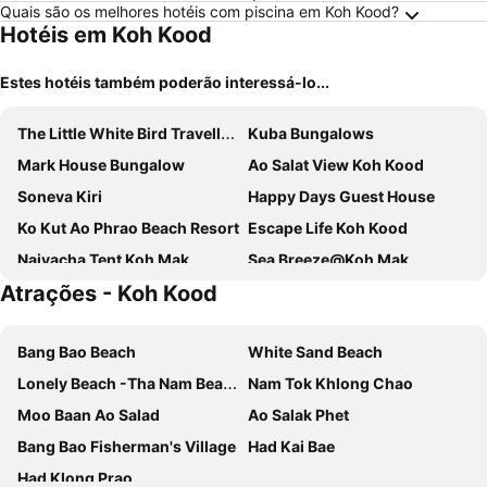
Quais são os melhores hotéis com piscina em Koh Kood?
Hotéis em Koh Kood
Estes hotéis também poderão interessá-lo...
The Little White Bird Traveller Hostel
Kuba Bungalows
Mark House Bungalow
Ao Salat View Koh Kood
Soneva Kiri
Happy Days Guest House
Ko Kut Ao Phrao Beach Resort
Escape Life Koh Kood
Naivacha Tent Koh Mak
Sea Breeze@Koh Mak
Atrações - Koh Kood
Makathanee Resort
Janzo House
Wooden Hut Koh Kood
Baan Phuean Koh Kood
Bang Bao Beach
White Sand Beach
Bann Makok The Getaway
Ta-Lay Time KohMak
Lonely Beach -Tha Nam Beach
Nam Tok Khlong Chao
AoPong Resort
The River Retreat Koh Mak
Moo Baan Ao Salad
Ao Salak Phet
Sabai Beach Resort
Bang Bao Fisherman's Village
Had Kai Bae
Had Klong Prao