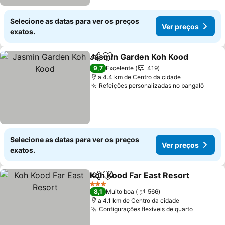
Selecione as datas para ver os preços
Ver preços
exatos.
Jasmin Garden Koh Kood
Partilhar
Adicionar aos favoritos
9,7
Excelente
419
a 4.4 km de Centro da cidade
Refeições personalizadas no bangalô
Selecione as datas para ver os preços
Ver preços
exatos.
Koh Kood Far East Resort
Partilhar
Adicionar aos favoritos
3 Estrelas
8,1
Muito boa
566
a 4.1 km de Centro da cidade
Configurações flexíveis de quarto