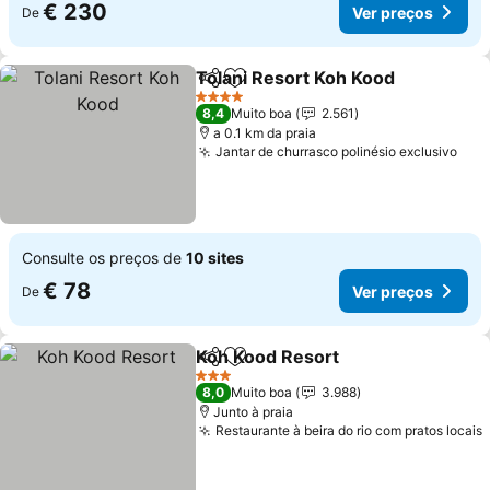
€ 230
Ver preços
De
Tolani Resort Koh Kood
Partilhar
Adicionar aos favoritos
4 Estrelas
8,4
Muito boa
2.561
a 0.1 km da praia
Jantar de churrasco polinésio exclusivo
Consulte os preços de
10 sites
€ 78
Ver preços
De
Koh Kood Resort
Partilhar
Adicionar aos favoritos
3 Estrelas
8,0
Muito boa
3.988
Junto à praia
Restaurante à beira do rio com pratos locais