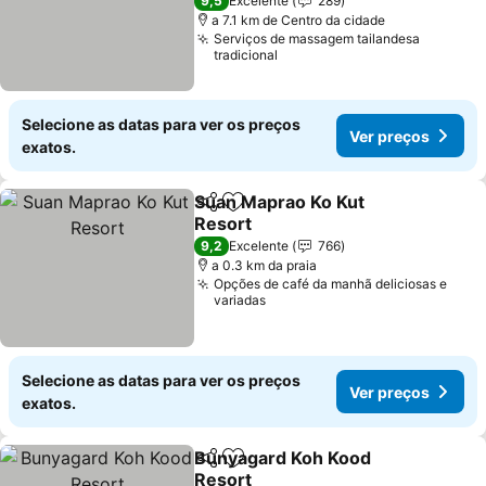
9,5
Excelente
289
a 7.1 km de Centro da cidade
Serviços de massagem tailandesa
tradicional
Selecione as datas para ver os preços
Ver preços
exatos.
Suan Maprao Ko Kut
Partilhar
Adicionar aos favoritos
Resort
9,2
Excelente
766
a 0.3 km da praia
Opções de café da manhã deliciosas e
variadas
Selecione as datas para ver os preços
Ver preços
exatos.
Bunyagard Koh Kood
Partilhar
Adicionar aos favoritos
Resort