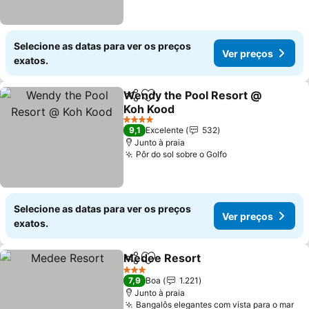
Selecione as datas para ver os preços
Ver preços
exatos.
Wendy the Pool Resort @
Partilhar
Adicionar aos favoritos
Koh Kood
4 Estrelas
9,1
Excelente
532
Junto à praia
Pôr do sol sobre o Golfo
Selecione as datas para ver os preços
Ver preços
exatos.
Medee Resort
Partilhar
Adicionar aos favoritos
3 Estrelas
7,9
Boa
1.221
Junto à praia
Bangalôs elegantes com vista para o mar