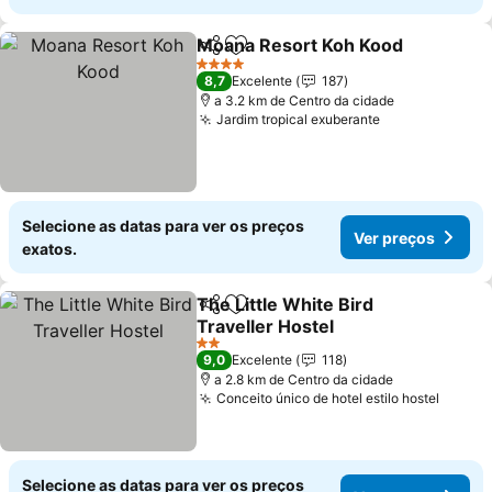
Moana Resort Koh Kood
Partilhar
Adicionar aos favoritos
4 Estrelas
8,7
Excelente
187
a 3.2 km de Centro da cidade
Jardim tropical exuberante
Selecione as datas para ver os preços
Ver preços
exatos.
The Little White Bird
Partilhar
Adicionar aos favoritos
Traveller Hostel
2 Estrelas
9,0
Excelente
118
a 2.8 km de Centro da cidade
Conceito único de hotel estilo hostel
Selecione as datas para ver os preços