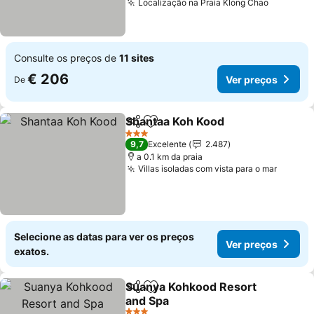
Localização na Praia Klong Chao
Consulte os preços de
11 sites
€ 206
Ver preços
De
Shantaa Koh Kood
Partilhar
Adicionar aos favoritos
3 Estrelas
9,7
Excelente
2.487
a 0.1 km da praia
Villas isoladas com vista para o mar
Selecione as datas para ver os preços
Ver preços
exatos.
Suanya Kohkood Resort
Partilhar
Adicionar aos favoritos
and Spa