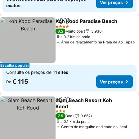
Ver preços
exatos.
Koh Kood Paradise Beach
Partilhar
Adicionar aos favoritos
4 Estrelas
8,2
Muito boa
3.936
a 0.2 km da praia
Área de relaxamento na Praia de Ao Tapao
Escolha popular
Consulte os preços de
11 sites
€ 115
Ver preços
De
Siam Beach Resort Koh
Partilhar
Adicionar aos favoritos
Kood
3 Estrelas
7,5
Boa
3.662
a 0.1 km da praia
Centro de mergulho dedicado no local