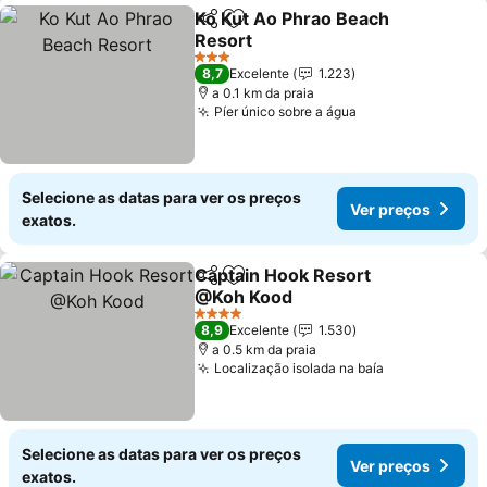
Ko Kut Ao Phrao Beach
Partilhar
Adicionar aos favoritos
Resort
3 Estrelas
8,7
Excelente
1.223
a 0.1 km da praia
Píer único sobre a água
Selecione as datas para ver os preços
Ver preços
exatos.
Captain Hook Resort
Partilhar
Adicionar aos favoritos
@Koh Kood
4 Estrelas
8,9
Excelente
1.530
a 0.5 km da praia
Localização isolada na baía
Selecione as datas para ver os preços
Ver preços
exatos.