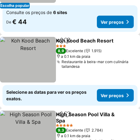
Escolha popular
Consulte os preços de
6 sites
€ 44
Ver preços
De
Koh Kood Beach Resort
Partilhar
Adicionar aos favoritos
3 Estrelas
8,9
Excelente
1.915
a 0.1 km da praia
Restaurante à beira-mar com culinária
tailandesa
Selecione as datas para ver os preços
Ver preços
exatos.
High Season Pool Villa &
Partilhar
Adicionar aos favoritos
Spa
5 Estrelas
9,3
Excelente
2.784
a 0.1 km da praia