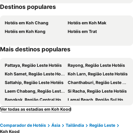
Destinos populares
Hotéis em Koh Chang
Hotéis em Koh Mak
Hotéis em Koh Kong
Hotéis em Trat
Mais destinos populares
Pattaya, Região Leste Hotéis
Rayong, Região Leste Hotéis
Koh Samet, Região Leste Hotéis
Koh Larn, Região Leste Hotéis
Sattahip, Região Leste Hotéis
Chanthaburi, Região Leste Hotéis
Laem Chabang, Região Leste Hotéis
Si Racha, Região Leste Hotéis
Bangkok, Região Central Hotéis
Lamai Beach, Região Sul Hotéis
Koh Chang, Região Leste Hotéis
Koh Phi Phi, Região Sul Hotéis
Ver todas as estadias em Koh Kood
Chiang Mai, Região Norte Hotéis
Patong Beach, Região Sul Hotéis
Comparador de Hotéis
Ásia
Tailândia
Região Leste
Ao Nang, Região Sul Hotéis
Krabi, Região Sul Hotéis
Koh Kood