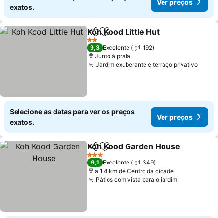
Ver preços
exatos.
Koh Kood Little Hut
Partilhar
Adicionar aos favoritos
2 Estrelas
9,3
Excelente
192
Junto à praia
Jardim exuberante e terraço privativo
Selecione as datas para ver os preços
Ver preços
exatos.
Koh Kood Garden House
Partilhar
Adicionar aos favoritos
3 Estrelas
9,1
Excelente
349
a 1.4 km de Centro da cidade
Pátios com vista para o jardim