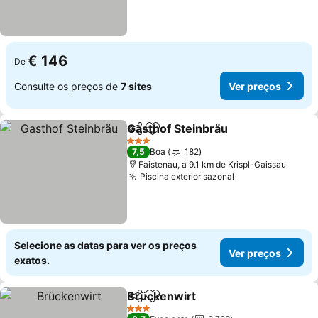
€ 146
De
Consulte os preços de
7 sites
Ver preços
Gasthof Steinbräu
Partilhar
Adicionar aos favoritos
Ver pre
3 Estrelas
7,5
Boa
182
Faistenau, a 9.1 km de Krispl-Gaissau
Piscina exterior sazonal
Ver preços
Selecione as datas para ver os preços
Ver preços
exatos.
Brückenwirt
Partilhar
Adicionar aos favoritos
Ver preços
3 Estrelas