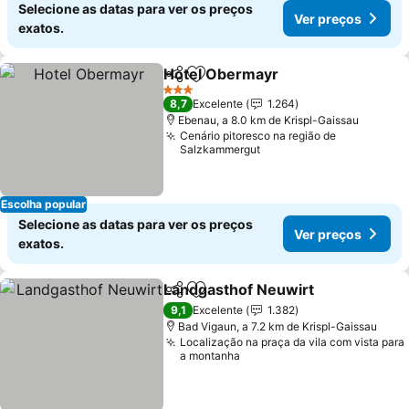
Selecione as datas para ver os preços
Ver preços
exatos.
Hotel Obermayr
Partilhar
Adicionar aos favoritos
Ver preço
3 Estrelas
8,7
Excelente
1.264
Ebenau, a 8.0 km de Krispl-Gaissau
Cenário pitoresco na região de
Salzkammergut
Escolha popular
Selecione as datas para ver os preços
Ver preços
exatos.
Landgasthof Neuwirt
Partilhar
Adicionar aos favoritos
Ver 
9,1
Excelente
1.382
Bad Vigaun, a 7.2 km de Krispl-Gaissau
Localização na praça da vila com vista para
a montanha