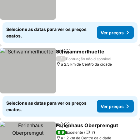
Selecione as datas para ver os preços
Ver preços
exatos.
Schwammerlhuette
Partilhar
Adicionar aos favoritos
Ver pr
/
Pontuação não disponível
a 2.5 km de Centro da cidade
Selecione as datas para ver os preços
Ver preços
exatos.
Ferienhaus Oberpremgut
Partilhar
Adicionar aos favoritos
9,9
Excelente
7
a 1.2 km de Centro da cidade