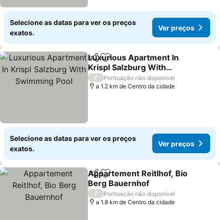
Selecione as datas para ver os preços
Ver preços
exatos.
Luxurious Apartment In
Partilhar
Adicionar aos favoritos
Krispl Salzburg With
Swimming Pool
Ver preços
/
Pontuação não disponível
a 1.2 km de Centro da cidade
Selecione as datas para ver os preços
Ver preços
exatos.
Appartement Reitlhof, Bio
Partilhar
Adicionar aos favoritos
Berg Bauernhof
Ver preços
/
Pontuação não disponível
a 1.8 km de Centro da cidade