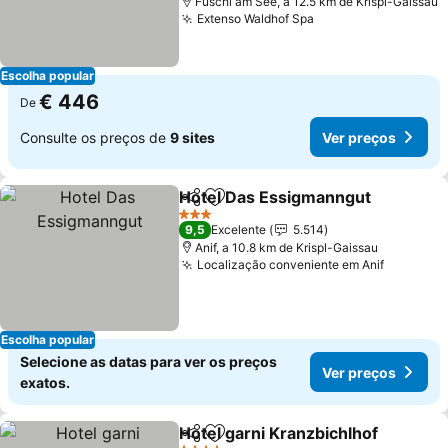
Fuschl am See, a 12.5 km de Krispl-Gaissau
Extenso Waldhof Spa
Ver preços
Escolha popular
€ 446
De
Consulte os preços de
9 sites
Ver preços
Hotel Das Essigmanngut
Partilhar
Adicionar aos favoritos
V
3 Estrelas
9,5
Excelente
5.514
Anif, a 10.8 km de Krispl-Gaissau
Localização conveniente em Anif
Ver pre
Escolha popular
Selecione as datas para ver os preços
Ver preços
exatos.
Hotel garni Kranzbichlhof
Partilhar
Adicionar aos favoritos