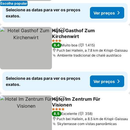
Escolha popular
Selecione as datas para ver os preços
Ver preços
exatos.
Hotel Gasthof Zum
Partilhar
Adicionar aos favoritos
Kirchenwirt
Ver preços
3 Estrelas
8,4
Muito boa
1.415
Puch bei Hallein, a 7.8 km de Krispl-Gaissau
Ambiente tradicional de chalé austríaco
Ver
Selecione as datas para ver os preços
Ver preços
exatos.
Hotel Im Zentrum Für
Partilhar
Adicionar aos favoritos
Visionen
Ver preços
4 Estrelas
8,5
Excelente
358
Puch bei Hallein, a 8.5 km de Krispl-Gaissau
Skyterrasse com vistas panorâmicas
Ver p