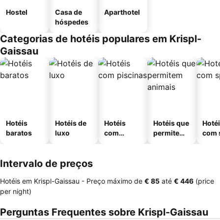
Hostel
Casa de
Aparthotel
hóspedes
Categorias de hotéis populares em Krispl-
Gaissau
Hotéis
Hotéis de
Hotéis
Hotéis que
Hoté
baratos
luxo
com
permitem
com 
piscinas
animais
Intervalo de preços
Hotéis em Krispl-Gaissau -
Preço máximo
de
‎€ 85
até
‎€ 446
(price
per night)
Perguntas Frequentes sobre Krispl-Gaissau