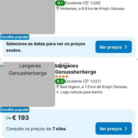
4 Estrelas
9,1
Excelente
1.226
Hintersee, a 6.9 km de Krispl-Gaissau
Escolha popular
Selecione as datas para ver os preços
Ver preços
exatos.
Langwies
Partilhar
Adicionar aos favoritos
Genussherberge
Ver preços
4 Estrelas
9,3
Excelente
1.027
Bad Vigaun, a 7.5 km de Krispl-Gaissau
Lago natural para banho
Ver preços
Escolha popular
€ 193
De
Consulte os preços de
7 sites
Ver preços