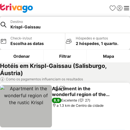
Favoritos
Iniciar
Me
Destino
Krispl-Gaissau
Check-in/out
Hóspedes e quartos
Escolha as datas
2 hóspedes, 1 quarto.
Ordenar
Filtrar
Mapa
Hotéis em Krispl-Gaissau (Salisburgo,
Áustria)
Como os pagamentos influenciam os resultados
Apartment in the
Partilhar
Adicionar aos favoritos
wonderful region of the
rustic Krispl
Ver preços
8,9
Excelente
27
a 1.3 km de Centro da cidade