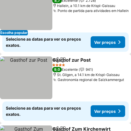
8,7
Excelente
2.728
Hallein, a 10.1 km de Krispl-Gaissau
Ponto de partida para atividades em Hallein
V
Escolha popular
Selecione as datas para ver os preços
Ver preços
exatos.
Gasthof zur Post
Partilhar
Adicionar aos favoritos
Ver preço
4 Estrelas
9,0
Excelente
941
St. Gilgen, a 14.1 km de Krispl-Gaissau
Gastronomia regional de Salzkammergut
Ver
Selecione as datas para ver os preços
Ver preços
exatos.
Gasthof Zum Kirchenwirt