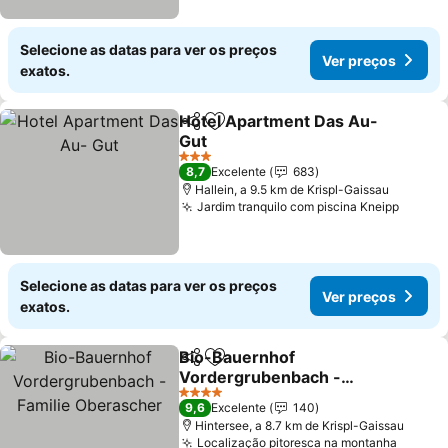
Selecione as datas para ver os preços
Ver preços
exatos.
Hotel Apartment Das Au-
Partilhar
Adicionar aos favoritos
Gut
Ver preços
3 Estrelas
8,7
Excelente
683
Hallein, a 9.5 km de Krispl-Gaissau
Jardim tranquilo com piscina Kneipp
Ver pr
Selecione as datas para ver os preços
Ver preços
exatos.
Bio-Bauernhof
Partilhar
Adicionar aos favoritos
Vordergrubenbach -
Familie Oberascher
Ver preços
4 Estrelas
9,6
Excelente
140
Hintersee, a 8.7 km de Krispl-Gaissau
Localização pitoresca na montanha