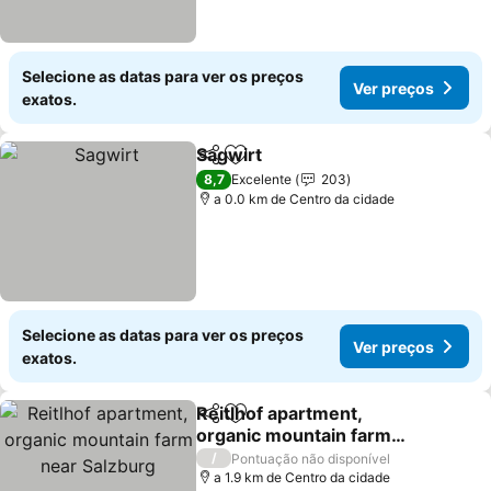
Selecione as datas para ver os preços
Ver preços
exatos.
Sagwirt
Partilhar
Adicionar aos favoritos
Ver preços
8,7
Excelente
203
a 0.0 km de Centro da cidade
Selecione as datas para ver os preços
Ver preços
exatos.
Reitlhof apartment,
Partilhar
Adicionar aos favoritos
organic mountain farm
near Salzburg
Ver preços
/
Pontuação não disponível
a 1.9 km de Centro da cidade