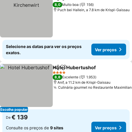
Partilhar
Adicionar aos favoritos
8,0
Muito boa
156
Puch bei Hallein, a 7.8 km de Krispl-Gaissau
Selecione as datas para ver os preços
Ver preços
exatos.
Hotel Hubertushof
Partilhar
Adicionar aos favoritos
Ver pre
4 Estrelas
8,8
Excelente
1.953
Anif, a 11.2 km de Krispl-Gaissau
Culinária gourmet no Restaurante Maximilian
Escolha popular
€ 139
De
Consulte os preços de
9 sites
Ver preços