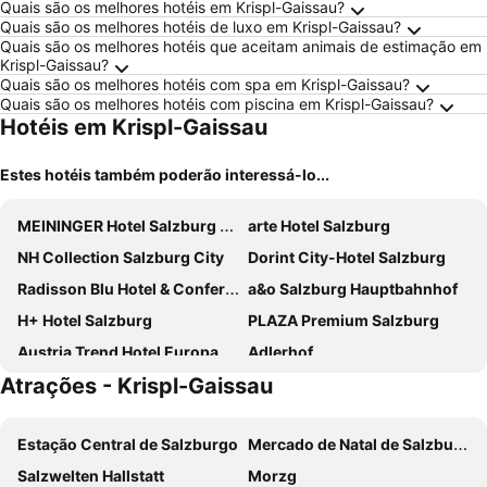
Quais são os melhores hotéis em Krispl-Gaissau?
Quais são os melhores hotéis de luxo em Krispl-Gaissau?
Quais são os melhores hotéis que aceitam animais de estimação em
Krispl-Gaissau?
Quais são os melhores hotéis com spa em Krispl-Gaissau?
Quais são os melhores hotéis com piscina em Krispl-Gaissau?
Hotéis em Krispl-Gaissau
Estes hotéis também poderão interessá-lo...
MEININGER Hotel Salzburg City Center
arte Hotel Salzburg
NH Collection Salzburg City
Dorint City-Hotel Salzburg
Radisson Blu Hotel & Conference Centre, Salzburg
a&o Salzburg Hauptbahnhof
H+ Hotel Salzburg
PLAZA Premium Salzburg
Austria Trend Hotel Europa Salzburg
Adlerhof
Atrações - Krispl-Gaissau
Cocoon Salzburg
Hotel Mercure Salzburg City
Hotel Evido Salzburg City Center
Hotel Vogelweiderhof
Estação Central de Salzburgo
Mercado de Natal de Salzburgo
Hotel Max 70
Four Points Flex by Sheraton Salzburg Messe
Salzwelten Hallstatt
Morzg
JUFA Hotel Salzburg City
Leonardo Hotel Salzburg City Center