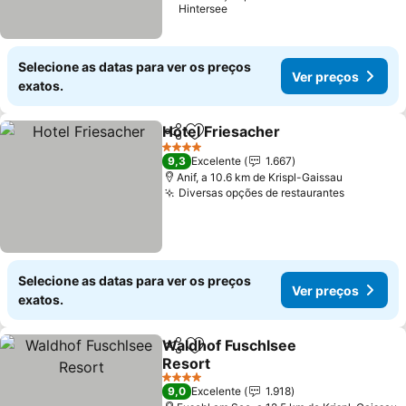
Hintersee
Selecione as datas para ver os preços
Ver preços
exatos.
Hotel Friesacher
Partilhar
Adicionar aos favoritos
Ver preço
4 Estrelas
9,3
Excelente
1.667
Anif, a 10.6 km de Krispl-Gaissau
Diversas opções de restaurantes
Ver preç
Selecione as datas para ver os preços
Ver preços
exatos.
Waldhof Fuschlsee
Partilhar
Adicionar aos favoritos
Resort
Ver preços
4 Estrelas
9,0
Excelente
1.918