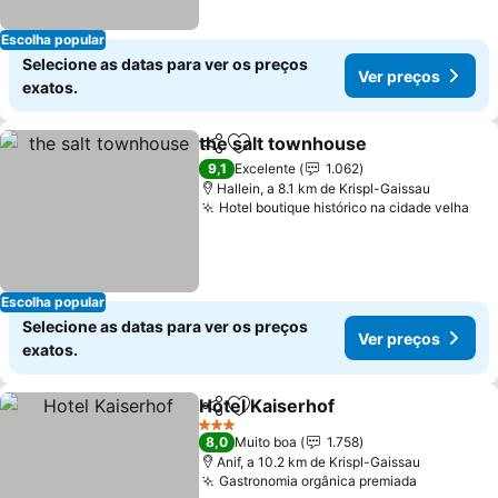
Escolha popular
Selecione as datas para ver os preços
Ver preços
exatos.
the salt townhouse
Partilhar
Adicionar aos favoritos
Ver pr
9,1
Excelente
1.062
Hallein, a 8.1 km de Krispl-Gaissau
Hotel boutique histórico na cidade velha
Ver
Escolha popular
Selecione as datas para ver os preços
Ver preços
exatos.
Hotel Kaiserhof
Partilhar
Adicionar aos favoritos
Ver preços
3 Estrelas
8,0
Muito boa
1.758
Anif, a 10.2 km de Krispl-Gaissau
Gastronomia orgânica premiada
Ver preço