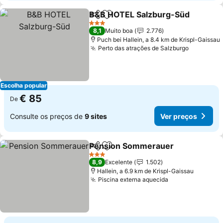
B&B HOTEL Salzburg-Süd
Partilhar
Adicionar aos favoritos
3 Estrelas
8,1
Muito boa
2.776
Puch bei Hallein, a 8.4 km de Krispl-Gaissau
Perto das atrações de Salzburgo
Ver preç
Escolha popular
€ 85
De
Consulte os preços de
9 sites
Ver preços
Pension Sommerauer
Partilhar
Adicionar aos favoritos
Ver 
3 Estrelas
8,9
Excelente
1.502
Hallein, a 6.9 km de Krispl-Gaissau
Piscina externa aquecida
Ver preços