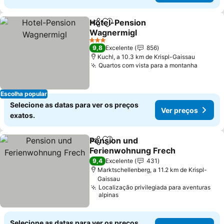
Hotel-Pension
Partilhar
Adicionar aos favoritos
Wagnermigl
Ver preços
3 Estrelas
9,8
Excelente
856
Kuchl, a 10.3 km de Krispl-Gaissau
Quartos com vista para a montanha
Ver pr
Escolha popular
Selecione as datas para ver os preços
Ver preços
exatos.
Pension und
Partilhar
Adicionar aos favoritos
Ferienwohnung Frech
Ver preços
9,4
Excelente
431
Marktschellenberg, a 11.2 km de Krispl-
Gaissau
Localização privilegiada para aventuras
alpinas
Selecione as datas para ver os preços