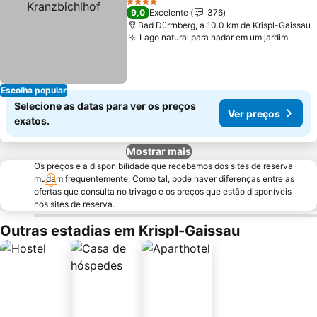
4 Estrelas
9,0
Excelente
376
Bad Dürrnberg, a 10.0 km de Krispl-Gaissau
Lago natural para nadar em um jardim
Ver p
Escolha popular
Selecione as datas para ver os preços
Ver preços
exatos.
Mostrar mais
Os preços e a disponibilidade que recebemos dos sites de reserva
mudam frequentemente. Como tal, pode haver diferenças entre as
ofertas que consulta no trivago e os preços que estão disponíveis
nos sites de reserva.
Outras estadias em Krispl-Gaissau