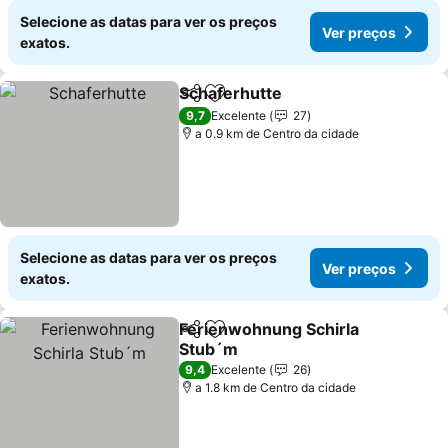
Selecione as datas para ver os preços
Ver preços
exatos.
Schaferhutte
Partilhar
Adicionar aos favoritos
Ver preços
9,7
Excelente
27
a 0.9 km de Centro da cidade
Selecione as datas para ver os preços
Ver preços
exatos.
Ferienwohnung Schirla
Partilhar
Adicionar aos favoritos
Stub´m
Ver preços
9,4
Excelente
26
a 1.8 km de Centro da cidade