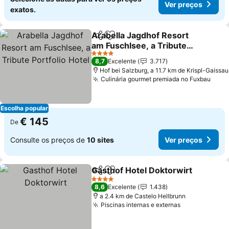
Ver preços
exatos.
Arabella Jagdhof Resort
Partilhar
Adicionar aos favoritos
am Fuschlsee, a Tribute
Portfolio Hotel
Ver preços
4 Estrelas
8,7
Excelente
3.717
Hof bei Salzburg, a 11.7 km de Krispl-Gaissau
Culinária gourmet premiada no Fuxbau
Ver 
Escolha popular
€ 145
De
Consulte os preços de
10 sites
Ver preços
Gasthof Hotel Doktorwirt
Partilhar
Adicionar aos favoritos
V
4 Estrelas
8,6
Excelente
1.438
a 2.4 km de Castelo Hellbrunn
Piscinas internas e externas
Ver preços