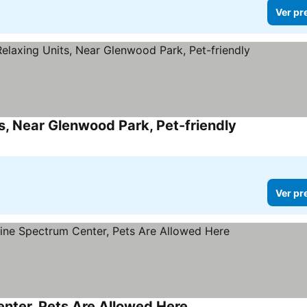
Ver pr
s, Near Glenwood Park, Pet-friendly
Ver preços
Ver pr
enter, Pets Are Allowed Here