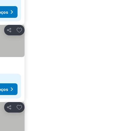
eços
Adicionar aos favoritos
Partilhar
eços
Adicionar aos favoritos
Partilhar