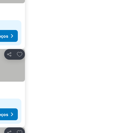
eços
Adicionar aos favoritos
Partilhar
eços
Adicionar aos favoritos