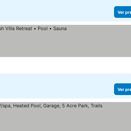
Ver pr
er preços
Ver pr