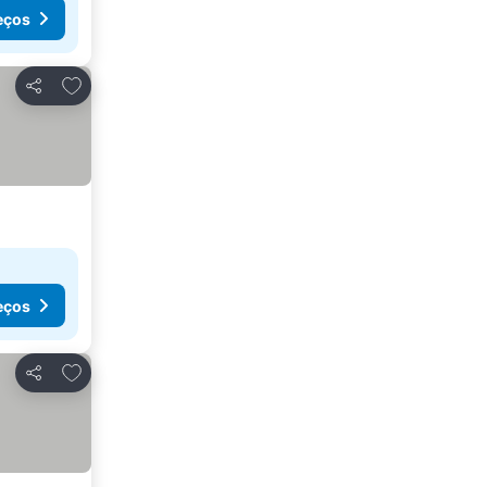
eços
Adicionar aos favoritos
Partilhar
eços
Adicionar aos favoritos
Partilhar