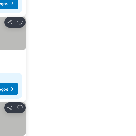
eços
Adicionar aos favoritos
Partilhar
eços
Adicionar aos favoritos
Partilhar