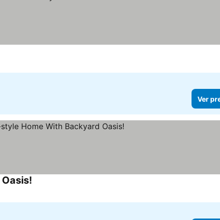
Ver pr
 Oasis!
Ver preços