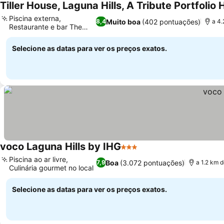
Tiller House, Laguna Hills, A Tribute Portfolio 
Piscina externa,
Muito boa
(402 pontuações)
8,4
a 4.
Restaurante e bar The
Ver preços
Grange
Selecione as datas para ver os preços exatos.
voco Laguna Hills by IHG
3 Estrelas
Ver preços
Piscina ao ar livre,
Boa
(3.072 pontuações)
7,9
a 1.2 km 
Culinária gourmet no local
Ver preços
Selecione as datas para ver os preços exatos.