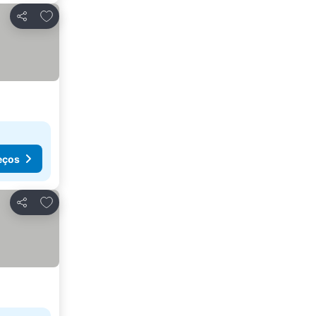
Adicionar aos favoritos
Partilhar
eços
Adicionar aos favoritos
Partilhar