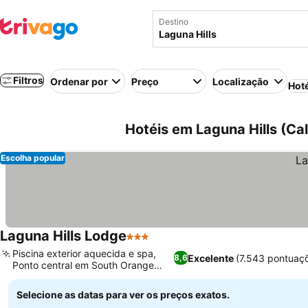
Destino
Filtros
Ordenar por
Preço
Localização
Hot
Hotéis em Laguna Hills (Ca
Escolha popular
Laguna Hills Lodge
3 Estrelas
Ver preços
Piscina exterior aquecida e spa,
Excelente
(7.543 pontuaç
8,6
Ponto central em South Orange
Ver preços
County
Selecione as datas para ver os preços exatos.