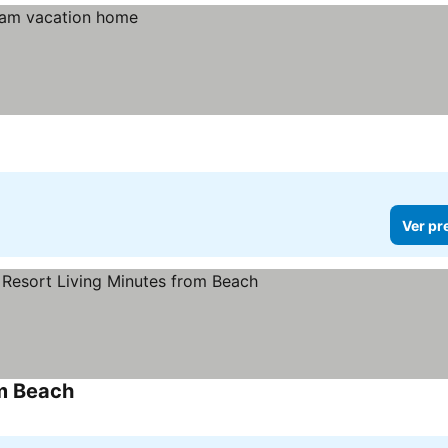
Ver pr
om Beach
Ver preços