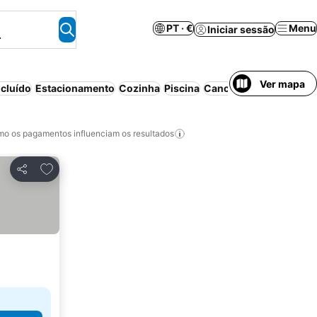
PT · €
Menu
Iniciar sessão
.
Ver mapa
cluído
Estacionamento
Cozinha
Piscina
Cancelamento gratuito
o os pagamentos influenciam os resultados
Adicionar aos favoritos
Partilhar