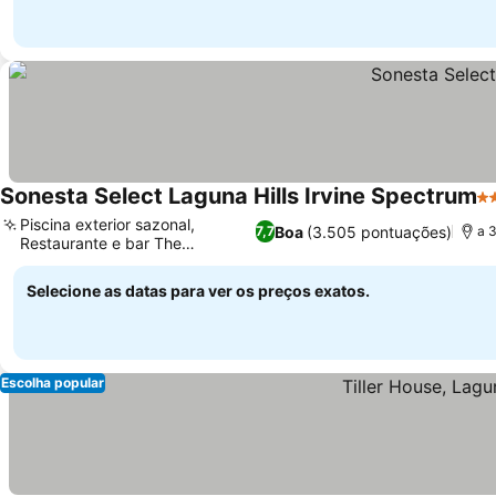
Sonesta Select Laguna Hills Irvine Spectrum
3 
Piscina exterior sazonal,
Boa
(3.505 pontuações)
7,7
a 
Restaurante e bar The
Ver preços
Commons
Selecione as datas para ver os preços exatos.
Escolha popular