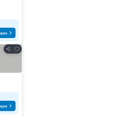
eços
Adicionar aos favoritos
Partilhar
eços