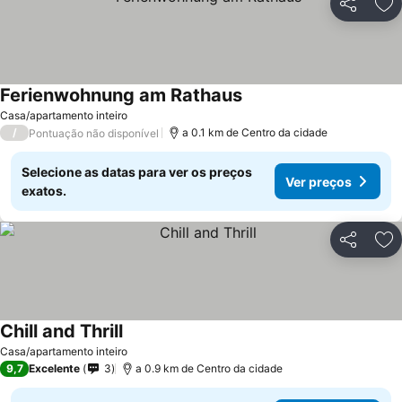
Partilhar
Ad
Ferienwohnung am Rathaus
Casa/apartamento inteiro
/
a 0.1 km de Centro da cidade
Pontuação não disponível
Selecione as datas para ver os preços
Ver preços
exatos.
Partilhar
Ad
Chill and Thrill
Casa/apartamento inteiro
9,7
Excelente
3
a 0.9 km de Centro da cidade