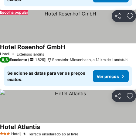
Escolha popular
Partilhar
Ad
Hotel Rosenhof GmbH
Hotel
Extensos jardins
8,8
Excelente
1.825
Ramstein-Miesenbach, a 1.1 km de Landstuhl
Selecione as datas para ver os preços
Ver preços
exatos.
Partilhar
Ad
Hotel Atlantis
Hotel
Terraço ensolarado ao ar livre
3 Estrelas