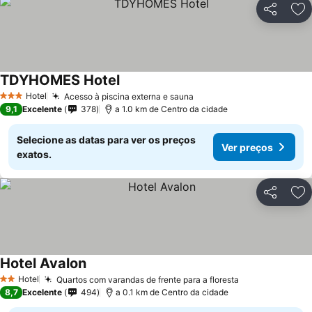
Partilhar
Ad
TDYHOMES Hotel
Hotel
Acesso à piscina externa e sauna
3 Estrelas
9,1
Excelente
378
a 1.0 km de Centro da cidade
Selecione as datas para ver os preços
Ver preços
exatos.
Partilhar
Ad
Hotel Avalon
Hotel
Quartos com varandas de frente para a floresta
2 Estrelas
8,7
Excelente
494
a 0.1 km de Centro da cidade