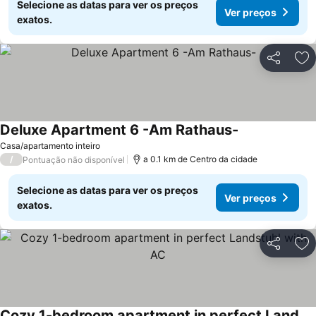
Selecione as datas para ver os preços
Ver preços
exatos.
Partilhar
Ad
Deluxe Apartment 6 -Am Rathaus-
Casa/apartamento inteiro
/
a 0.1 km de Centro da cidade
Pontuação não disponível
Selecione as datas para ver os preços
Ver preços
exatos.
Partilhar
Ad
Cozy 1-bedroom apartment in perfect Landstuhl with AC