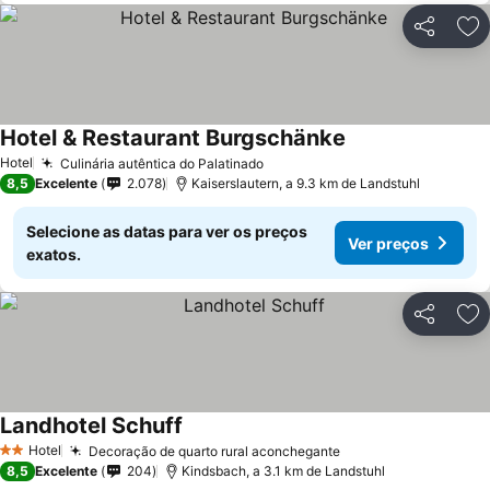
Partilhar
Ad
Hotel & Restaurant Burgschänke
Hotel
Culinária autêntica do Palatinado
8,5
Excelente
2.078
Kaiserslautern, a 9.3 km de Landstuhl
Selecione as datas para ver os preços
Ver preços
exatos.
Partilhar
Ad
Landhotel Schuff
Hotel
Decoração de quarto rural aconchegante
2 Estrelas
8,5
Excelente
204
Kindsbach, a 3.1 km de Landstuhl