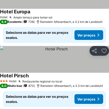
Hotel Europa
Hotel
Amplo terraço para tomar sol
8,9
Excelente
738
Ramstein-Miesenbach, a 3.2 km de Landstuhl
Selecione as datas para ver os preços
Ver preços
exatos.
Partilhar
Ad
Hotel Pirsch
Hotel
Restaurante regional no local
3 Estrelas
8,0
Muito boa
870
Ramstein-Miesenbach, a 3.3 km de Landstuhl
Selecione as datas para ver os preços
Ver preços
exatos.