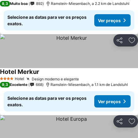
8,3
Muito boa
892
Ramstein-Miesenbach, a 2.2 km de Landstuhl
Selecione as datas para ver os preços
Ver preços
exatos.
Partilhar
Ad
Hotel Merkur
Hotel
Design moderno e elegante
4 Estrelas
9,3
Excelente
668
Ramstein-Miesenbach, a 1.1 km de Landstuhl
Selecione as datas para ver os preços
Ver preços
exatos.
Partilhar
Ad