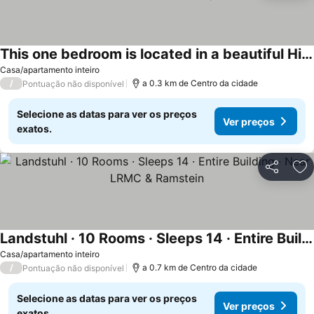
This one bedroom is located in a beautiful Historic Villa in Landstuhl, Germany
Casa/apartamento inteiro
/
a 0.3 km de Centro da cidade
Pontuação não disponível
Selecione as datas para ver os preços
Ver preços
exatos.
Partilhar
Ad
Landstuhl · 10 Rooms · Sleeps 14 · Entire Building · Near LRMC & Ramstein
Casa/apartamento inteiro
/
a 0.7 km de Centro da cidade
Pontuação não disponível
Selecione as datas para ver os preços
Ver preços
exatos.