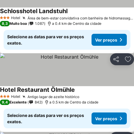
Schlosshotel Landstuhl
Hotel
Área de bem-estar convidativa com banheira de hidromassagem ao ar livre
3 Estrelas
8,3
Muito boa
1.087
a 0.4 km de Centro da cidade
Selecione as datas para ver os preços
Ver preços
exatos.
Partilhar
Ad
Hotel Restaurant Ölmühle
Hotel
Antigo lagar de azeite histórico
3 Estrelas
9,4
Excelente
842
a 0.5 km de Centro da cidade
Selecione as datas para ver os preços
Ver preços
exatos.