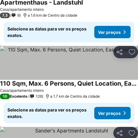
Apartmenthaus - Landstuhl
Casa/apartamento inteiro
7,3
9
a 1.6 km de Centro da cidade
Selecione as datas para ver os preços
Ver preços
exatos.
Partilhar
Ad
110 Sqm, Max. 6 Persons, Quiet Location, Easy Access
Casa/apartamento inteiro
10
Excelente
126
a 1.7 km de Centro da cidade
Selecione as datas para ver os preços
Ver preços
exatos.
Partilhar
Ad