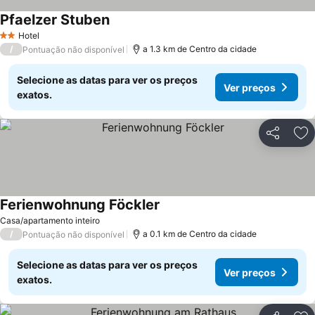
Pfaelzer Stuben
Hotel
2 Estrelas
/
a 1.3 km de Centro da cidade
Pontuação não disponível
Selecione as datas para ver os preços
Ver preços
exatos.
Partilhar
Ad
Ferienwohnung Föckler
Casa/apartamento inteiro
/
a 0.1 km de Centro da cidade
Pontuação não disponível
Selecione as datas para ver os preços
Ver preços
exatos.