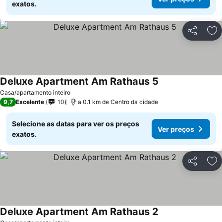
exatos.
Partilhar
Ad
Deluxe Apartment Am Rathaus 5
Casa/apartamento inteiro
9,7
Excelente
10
a 0.1 km de Centro da cidade
Selecione as datas para ver os preços
Ver preços
exatos.
Partilhar
Ad
Deluxe Apartment Am Rathaus 2