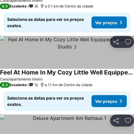
Casa/apartamento inteiro
9,5
Excelente
6
a 0.1 km de Centro da cidade
Selecione as datas para ver os preços
Ver preços
exatos.
Partilhar
Ad
Feel At Home In My Cozy Little Well Equipped Modern Studio :)
Casa/apartamento inteiro
9,3
Excelente
5
a 1.1 km de Centro da cidade
Selecione as datas para ver os preços
Ver preços
exatos.
Partilhar
Ad