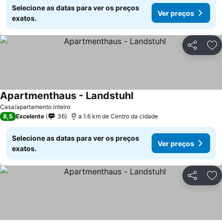
Selecione as datas para ver os preços
Ver preços
exatos.
Partilhar
Ad
Apartmenthaus - Landstuhl
Casa/apartamento inteiro
8,5
Excelente
36
a 1.6 km de Centro da cidade
Selecione as datas para ver os preços
Ver preços
exatos.
Partilhar
Ad