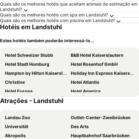
Quais são os melhores hotéis que aceitam animais de estimação em
Landstuhl?
Quais são os melhores hotéis com spa em Landstuhl?
Quais são os melhores hotéis com piscina em Landstuhl?
Hotéis em Landstuhl
Estes hotéis também poderão interessá-lo...
Hotel Schweizer Stubb
B&B Hotel Kaiserslautern
Hotel Stadt Homburg
Hotel Rosenhof GmbH
Hampton by Hilton Kaiserslautern
Holiday Inn Express Kaiserslautern by IHG
Christine
Hotel Atlantis
Hotel Europa
Hotel America
Atrações - Landstuhl
See Lord Hotel
ALCATRAZ Hotel am Japanischen Garten
SAKS Urban Design Hotel Kaiserslautern
Rustic Place
Landau Zoo
Outlet-Center-Zweibrücken
Gästehaus 'Alte Bäckerei' Kaffeehaus
Hotel Blaues Haus
Universität
Des Arts
Hotel Badstube
SMARTY Hotel Euler Homburg, Saar - KONTAKTLOSER SELF CHECK-IN
Akropolis
Hauptbahnhof Saarbrücken