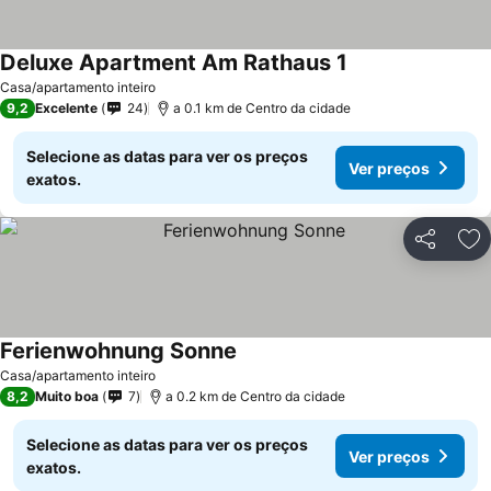
Deluxe Apartment Am Rathaus 1
Casa/apartamento inteiro
9,2
Excelente
24
a 0.1 km de Centro da cidade
Selecione as datas para ver os preços
Ver preços
exatos.
Partilhar
Ad
Ferienwohnung Sonne
Casa/apartamento inteiro
8,2
Muito boa
7
a 0.2 km de Centro da cidade
Selecione as datas para ver os preços
Ver preços
exatos.