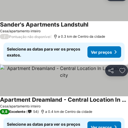
Sander's Apartments Landstuhl
Casa/apartamento inteiro
/
a 0.3 km de Centro da cidade
Pontuação não disponível
Selecione as datas para ver os preços
Ver preços
exatos.
Partilhar
Ad
Apartment Dreamland - Central Location In Landstuhl-city
Casa/apartamento inteiro
9,8
Excelente
54
a 0.4 km de Centro da cidade
Selecione as datas para ver os preços
Ver preços