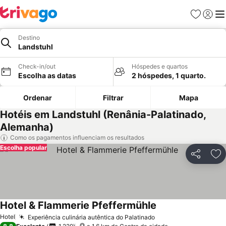
Favoritos
Iniciar
Me
Destino
Landstuhl
Check-in/out
Hóspedes e quartos
Escolha as datas
2 hóspedes, 1 quarto.
Ordenar
Filtrar
Mapa
Hotéis em Landstuhl (Renânia-Palatinado,
Alemanha)
Como os pagamentos influenciam os resultados
Escolha popular
Partilhar
Ad
Hotel & Flammerie Pfeffermühle
Hotel
Experiência culinária autêntica do Palatinado