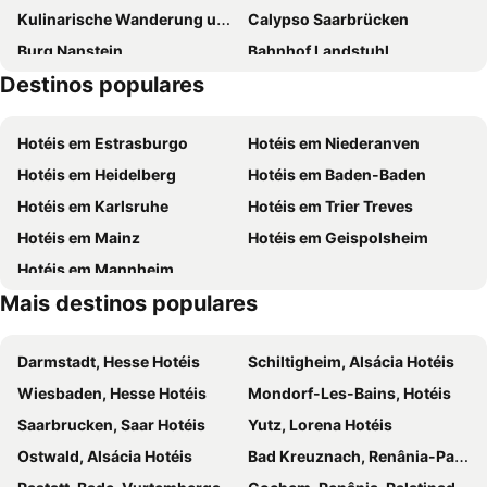
Kulinarische Wanderung um Obst Spargel und Wein
Calypso Saarbrücken
Burg Nanstein
Bahnhof Landstuhl
Destinos populares
Tropfsteinhöhle
Eulenspiegel
Kulturzentrum Kammgarn
Gartenschau Kaiserslautern
Hotéis em Estrasburgo
Hotéis em Niederanven
Estação Ferroviária de Kaiserslautern
St Martinsplatz
Hotéis em Heidelberg
Hotéis em Baden-Baden
Fritz-Walter-Stadion
Am Staden
Hotéis em Karlsruhe
Hotéis em Trier Treves
Bostalsee
Winterberg
Hotéis em Mainz
Hotéis em Geispolsheim
Landgestüt Zweibrücken
German-French Garden
Hotéis em Mannheim
Bübingen
Ebernburg
Mais destinos populares
Halberg
Dannenfels
Darmstadt, Hesse Hotéis
Schiltigheim, Alsácia Hotéis
Wiesbaden, Hesse Hotéis
Mondorf-Les-Bains, Hotéis
Saarbrucken, Saar Hotéis
Yutz, Lorena Hotéis
Ostwald, Alsácia Hotéis
Bad Kreuznach, Renânia-Palatinado Hotéis