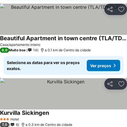
Partilhar
Ad
Beautiful Apartment in town centre (TLA/TDY/TLF)
Casa/apartamento inteiro
8,0
Muito boa
14
a 0.1 km de Centro da cidade
Selecione as datas para ver os preços
Ver preços
exatos.
Partilhar
Ad
Kurvilla Sickingen
Hotel
3 Estrelas
7,0
6
a 0.3 km de Centro da cidade