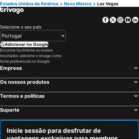
Estados Unidos da América
Novo México
Las Vegas
Facebook
Twitter
Insta
Yo
Selecione o seu país
Adicionar no Google
Encontre facilmente os nossos
resultados: adicione o trivago como
fonte preferencial no Google.
Empresa
Os nossos produtos
Termos e políticas
Suporte
Inicie sessão para desfrutar de
vantagens exclusivas para membros