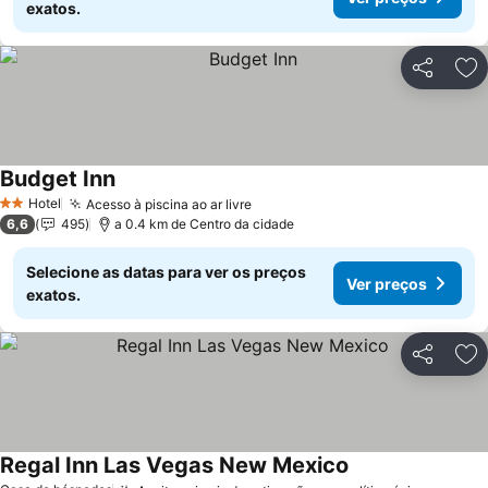
exatos.
Partilhar
Ad
Budget Inn
Ver preços
Hotel
Acesso à piscina ao ar livre
Ver preços
2 Estrelas
6,6
495
a 0.4 km de Centro da cidade
Selecione as datas para ver os preços
Ver preços
exatos.
Partilhar
Ad
Regal Inn Las Vegas New Mexico
Ver preços