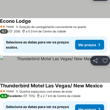
Econo Lodge
Ver preços
Hotel
Estação de carregamento conveniente no quarto
Ver preços
2 Estrelas
6,1
208
a 0.5 km de Centro da cidade
Selecione as datas para ver os preços
Ver preços
exatos.
Partilhar
Ad
Thunderbird Motel Las Vegas/ New Mexico
Ver
Hotel
Quartos espaçosos com áreas de estar
Ver preços
2 Estrelas
8,6
Excelente
705
a 2.7 km de Centro da cidade
Selecione as datas para ver os preços
Ver preços