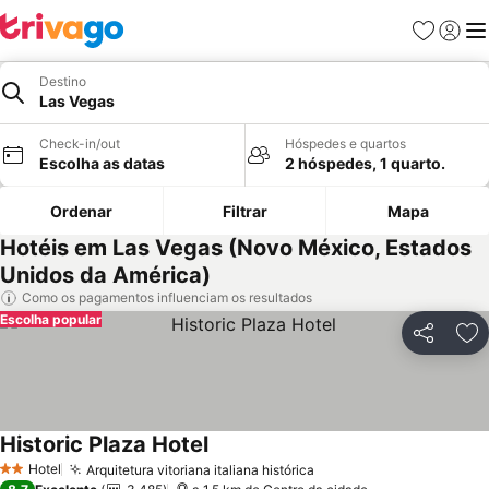
Favoritos
Iniciar
Me
Destino
Las Vegas
Check-in/out
Hóspedes e quartos
Escolha as datas
2 hóspedes, 1 quarto.
Ordenar
Filtrar
Mapa
Hotéis em Las Vegas (Novo México, Estados
Unidos da América)
Como os pagamentos influenciam os resultados
Escolha popular
Partilhar
Ad
Historic Plaza Hotel
Ver preços
Hotel
Arquitetura vitoriana italiana histórica
Ver preços
2 Estrelas