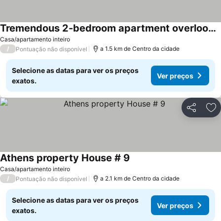
Tremendous 2-bedroom apartment overlooking the Historic Plaza
Ver preços
Casa/apartamento inteiro
/
a 1.5 km de Centro da cidade
Pontuação não disponível
Selecione as datas para ver os preços
Ver preços
exatos.
Partilhar
Ad
Athens property House # 9
Ver preços
Casa/apartamento inteiro
/
a 2.1 km de Centro da cidade
Pontuação não disponível
Selecione as datas para ver os preços
Ver preços
exatos.