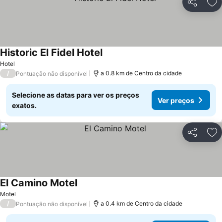
Partilhar
Ad
Historic El Fidel Hotel
Ver preços
Hotel
/
a 0.8 km de Centro da cidade
Pontuação não disponível
Selecione as datas para ver os preços
Ver preços
exatos.
Partilhar
Ad
El Camino Motel
Ver preços
Motel
/
a 0.4 km de Centro da cidade
Pontuação não disponível