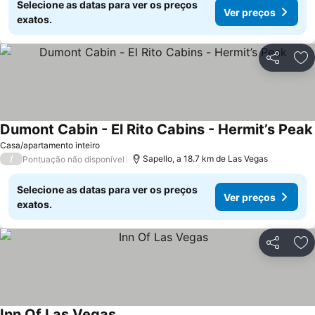
Selecione as datas para ver os preços
Ver preços
exatos.
Partilhar
Ad
Dumont Cabin - El Rito Cabins - Hermit’s Peak
Casa/apartamento inteiro
/
Sapello, a 18.7 km de Las Vegas
Pontuação não disponível
Selecione as datas para ver os preços
Ver preços
exatos.
Partilhar
Ad
Inn Of Las Vegas