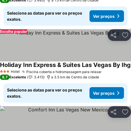
8,7
Excelente
3.485
a 1.5 km de Centro da cidade
Selecione as datas para ver os preços
Ver preços
exatos.
Escolha popular
Partilhar
Ad
Holiday Inn Express & Suites Las Vegas By Ihg
Hotel
Piscina coberta e hidromassagem para relaxar
Ver preços
3 Estrelas
8,7
Excelente
3.415
a 3.5 km de Centro da cidade
Selecione as datas para ver os preços
Ver preços
exatos.
Partilhar
Ad