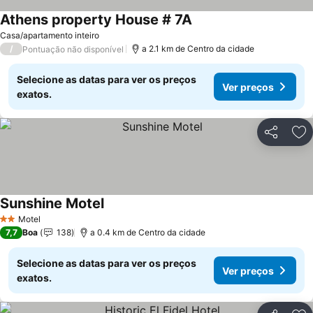
Athens property House # 7A
Ver preços
Casa/apartamento inteiro
/
a 2.1 km de Centro da cidade
Pontuação não disponível
Selecione as datas para ver os preços
Ver preços
exatos.
Partilhar
Ad
Sunshine Motel
Ver preços
Motel
2 Estrelas
7,7
Boa
138
a 0.4 km de Centro da cidade
Selecione as datas para ver os preços
Ver preços
exatos.