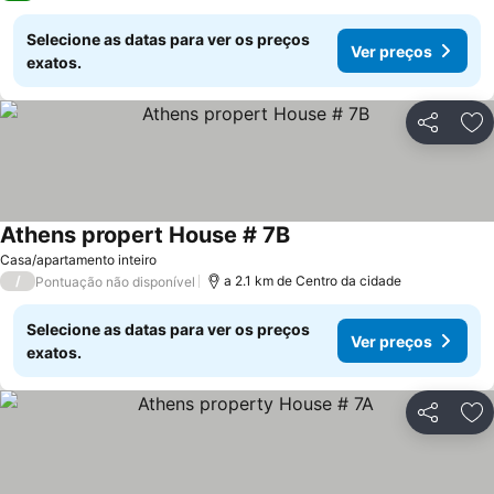
Selecione as datas para ver os preços
Ver preços
exatos.
Partilhar
Ad
Athens propert House # 7B
Ver preços
Casa/apartamento inteiro
/
a 2.1 km de Centro da cidade
Pontuação não disponível
Selecione as datas para ver os preços
Ver preços
exatos.
Partilhar
Ad