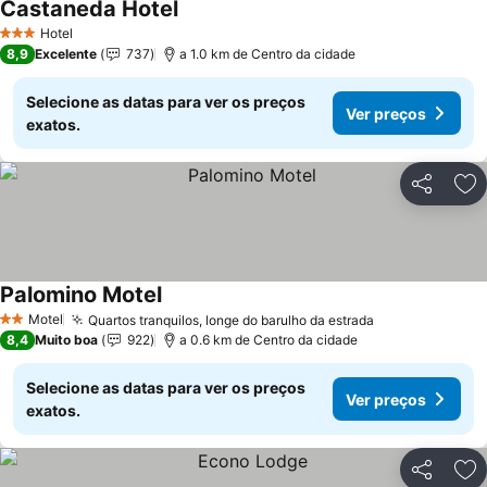
Castaneda Hotel
Ver preços
Hotel
3 Estrelas
8,9
Excelente
737
a 1.0 km de Centro da cidade
Selecione as datas para ver os preços
Ver preços
exatos.
Partilhar
Ad
Palomino Motel
Ver preços
Motel
Quartos tranquilos, longe do barulho da estrada
Ver preços
2 Estrelas
8,4
Muito boa
922
a 0.6 km de Centro da cidade
Selecione as datas para ver os preços
Ver preços
exatos.
Partilhar
Ad