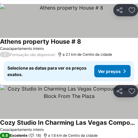
Partilhar
Ad
Athens property House # 8
Ver preços
Casa/apartamento inteiro
/
a 2.1 km de Centro da cidade
Pontuação não disponível
Selecione as datas para ver os preços
Ver preços
exatos.
Partilhar
Ad
Cozy Studio In Charming Las Vegas Compound Just A Block From The Plaza
Ver preços
Casa/apartamento inteiro
9,8
Excelente
18
a 1.6 km de Centro da cidade