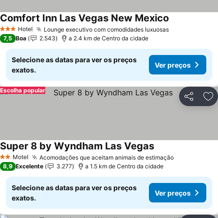
Comfort Inn Las Vegas New Mexico
Ver preços
Hotel
Lounge executivo com comodidades luxuosas
Ver preços
3 Estrelas
7,5
Boa
2.543
a 2.4 km de Centro da cidade
Selecione as datas para ver os preços
Ver preços
exatos.
Escolha popular
Partilhar
Ad
Super 8 by Wyndham Las Vegas
Ver preços
Motel
Acomodações que aceitam animais de estimação
Ver preços
2 Estrelas
8,9
Excelente
3.277
a 1.5 km de Centro da cidade
Selecione as datas para ver os preços
Ver preços
exatos.