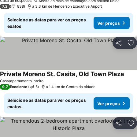
Casa de hóspedes
Aceita animais de estimação com política única
Ver pre
7,2
838
a 3.3 km de Henderson Executive Airport
Selecione as datas para ver os preços
Ver preços
exatos.
Partilhar
Ad
Private Moreno St. Casita, Old Town Plaza
Ver p
Casa/apartamento inteiro
9,7
Excelente
5
a 1.4 km de Centro da cidade
Selecione as datas para ver os preços
Ver preços
exatos.
Partilhar
Ad