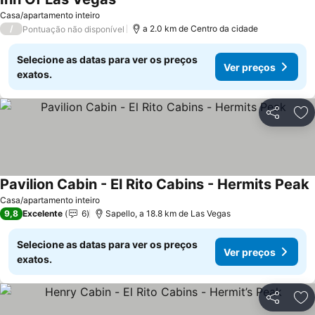
Ver preços
Casa/apartamento inteiro
/
a 2.0 km de Centro da cidade
Pontuação não disponível
Selecione as datas para ver os preços
Ver preços
exatos.
Partilhar
Ad
Pavilion Cabin - El Rito Cabins - Hermits Peak
V
Casa/apartamento inteiro
9,8
Excelente
6
Sapello, a 18.8 km de Las Vegas
Selecione as datas para ver os preços
Ver preços
exatos.
Partilhar
Ad