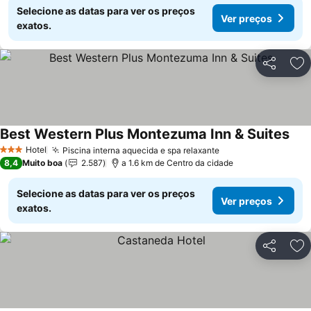
Selecione as datas para ver os preços
Ver preços
exatos.
Partilhar
Ad
Best Western Plus Montezuma Inn & Suites
Ver
Hotel
Piscina interna aquecida e spa relaxante
Ver preços
3 Estrelas
8,4
Muito boa
2.587
a 1.6 km de Centro da cidade
Selecione as datas para ver os preços
Ver preços
exatos.
Partilhar
Ad