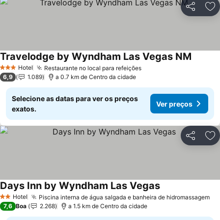
Partilhar
Ad
Travelodge by Wyndham Las Vegas NM
Ver pre
Hotel
Restaurante no local para refeições
Ver preços
3 Estrelas
6,9
1.089
a 0.7 km de Centro da cidade
Selecione as datas para ver os preços
Ver preços
exatos.
Partilhar
Ad
Days Inn by Wyndham Las Vegas
Ver preços
Hotel
Piscina interna de água salgada e banheira de hidromassagem
Ve
2 Estrelas
7,6
Boa
2.268
a 1.5 km de Centro da cidade