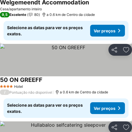
Welgemeendt Accommodation
Casa/apartamento inteiro
9,5
Excelente
80
a 0.6 km de Centro da cidade
Selecione as datas para ver os preços
Ver preços
exatos.
Partilhar
Ad
50 ON GREEFF
Hotel
4 Estrelas
/
a 0.6 km de Centro da cidade
Pontuação não disponível
Selecione as datas para ver os preços
Ver preços
exatos.
Partilhar
Ad