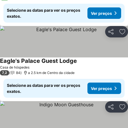
Selecione as datas para ver os preços
Ver preços
exatos.
Partilhar
Ad
Eagle's Palace Guest Lodge
Casa de hóspedes
7,2
84
a 2.5 km de Centro da cidade
Selecione as datas para ver os preços
Ver preços
exatos.
Partilhar
Ad