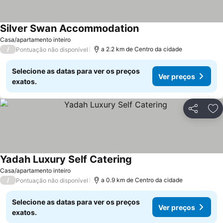
Silver Swan Accommodation
Casa/apartamento inteiro
/
a 2.2 km de Centro da cidade
Pontuação não disponível
Selecione as datas para ver os preços
Ver preços
exatos.
Partilhar
Ad
Yadah Luxury Self Catering
Casa/apartamento inteiro
/
a 0.9 km de Centro da cidade
Pontuação não disponível
Selecione as datas para ver os preços
Ver preços
exatos.