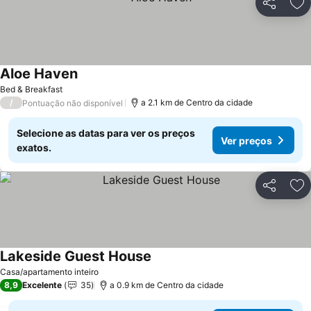
Partilhar
Ad
Aloe Haven
Bed & Breakfast
/
a 2.1 km de Centro da cidade
Pontuação não disponível
Selecione as datas para ver os preços
Ver preços
exatos.
Partilhar
Ad
Lakeside Guest House
Casa/apartamento inteiro
8,9
Excelente
35
a 0.9 km de Centro da cidade