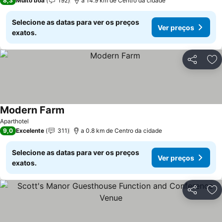
8,3
Muito boa
192
a 14.9 km de Centro da cidade
Selecione as datas para ver os preços
Ver preços
exatos.
Partilhar
Ad
Modern Farm
Aparthotel
9,0
Excelente
311
a 0.8 km de Centro da cidade
Selecione as datas para ver os preços
Ver preços
exatos.
Partilhar
Ad