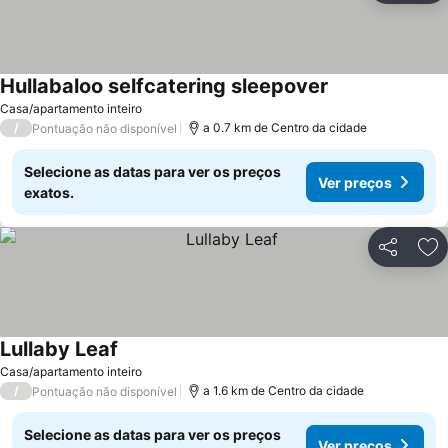
Hullabaloo selfcatering sleepover
Casa/apartamento inteiro
/
a 0.7 km de Centro da cidade
Pontuação não disponível
Selecione as datas para ver os preços
Ver preços
exatos.
Partilhar
Ad
Lullaby Leaf
Casa/apartamento inteiro
/
a 1.6 km de Centro da cidade
Pontuação não disponível
Selecione as datas para ver os preços
Ver preços