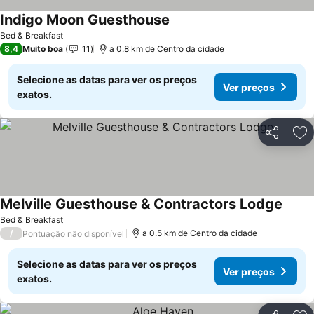
Indigo Moon Guesthouse
Bed & Breakfast
8,4
Muito boa
11
a 0.8 km de Centro da cidade
Selecione as datas para ver os preços
Ver preços
exatos.
Partilhar
Ad
Melville Guesthouse & Contractors Lodge
Bed & Breakfast
/
a 0.5 km de Centro da cidade
Pontuação não disponível
Selecione as datas para ver os preços
Ver preços
exatos.