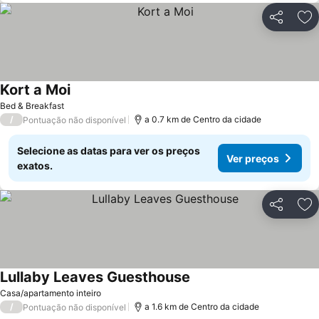
Partilhar
Ad
Kort a Moi
Bed & Breakfast
/
a 0.7 km de Centro da cidade
Pontuação não disponível
Selecione as datas para ver os preços
Ver preços
exatos.
Partilhar
Ad
Lullaby Leaves Guesthouse
Casa/apartamento inteiro
/
a 1.6 km de Centro da cidade
Pontuação não disponível