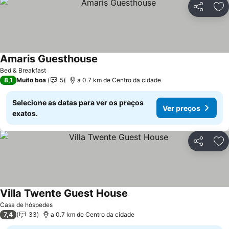
Partilhar
Ad
Amaris Guesthouse
Bed & Breakfast
8,1
Muito boa
5
a 0.7 km de Centro da cidade
Selecione as datas para ver os preços
Ver preços
exatos.
Partilhar
Ad
Villa Twente Guest House
Casa de hóspedes
7,4
33
a 0.7 km de Centro da cidade