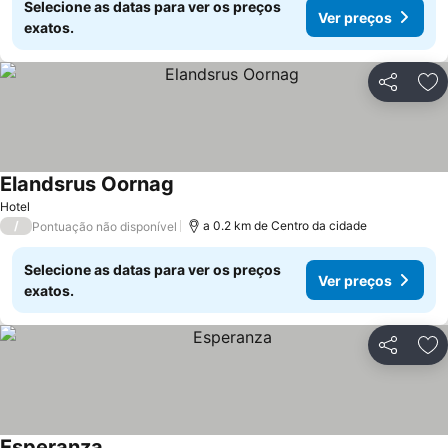
Selecione as datas para ver os preços
Ver preços
exatos.
Partilhar
Ad
Elandsrus Oornag
Hotel
/
a 0.2 km de Centro da cidade
Pontuação não disponível
Selecione as datas para ver os preços
Ver preços
exatos.
Partilhar
Ad
Esperanza