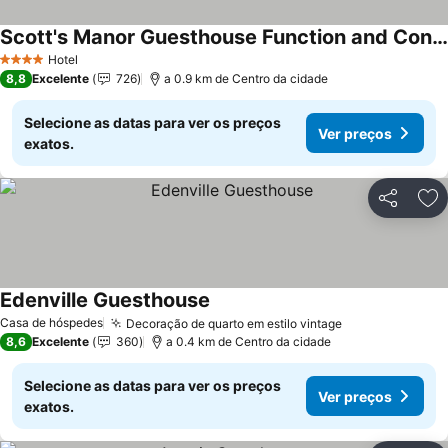
Scott's Manor Guesthouse Function and Conference Venue
Hotel
4 Estrelas
8,8
Excelente
726
a 0.9 km de Centro da cidade
Selecione as datas para ver os preços
Ver preços
exatos.
Partilhar
Ad
Edenville Guesthouse
Casa de hóspedes
Decoração de quarto em estilo vintage
8,6
Excelente
360
a 0.4 km de Centro da cidade
Selecione as datas para ver os preços
Ver preços
exatos.