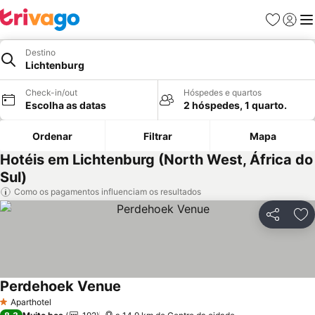
Favoritos
Iniciar
Me
Destino
Lichtenburg
Check-in/out
Hóspedes e quartos
Escolha as datas
2 hóspedes, 1 quarto.
Ordenar
Filtrar
Mapa
Hotéis em Lichtenburg (North West, África do
Sul)
Como os pagamentos influenciam os resultados
Partilhar
Ad
Perdehoek Venue
Aparthotel
1 Estrelas