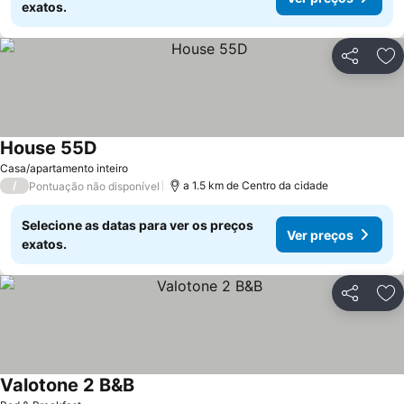
exatos.
Partilhar
Ad
House 55D
Casa/apartamento inteiro
/
a 1.5 km de Centro da cidade
Pontuação não disponível
Selecione as datas para ver os preços
Ver preços
exatos.
Partilhar
Ad
Valotone 2 B&B