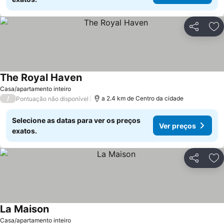
Partilhar
Ad
The Royal Haven
Casa/apartamento inteiro
/
a 2.4 km de Centro da cidade
Pontuação não disponível
Selecione as datas para ver os preços
Ver preços
exatos.
Partilhar
Ad
La Maison
Casa/apartamento inteiro