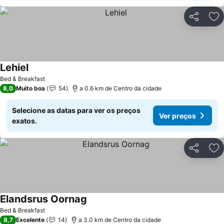
Partilhar
Ad
Lehiel
Bed & Breakfast
8,0
Muito boa
54
a 0.6 km de Centro da cidade
Selecione as datas para ver os preços
Ver preços
exatos.
Partilhar
Ad
Elandsrus Oornag
Bed & Breakfast
8,7
Excelente
14
a 3.0 km de Centro da cidade