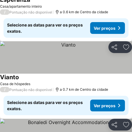
Casa/apartamento inteiro
/
a 0.6 km de Centro da cidade
Pontuação não disponível
Selecione as datas para ver os preços
Ver preços
exatos.
Partilhar
Ad
Vianto
Casa de hóspedes
/
a 0.7 km de Centro da cidade
Pontuação não disponível
Selecione as datas para ver os preços
Ver preços
exatos.
Partilhar
Ad