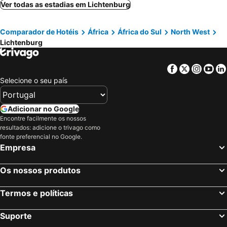
Ver todas as estadias em Lichtenburg
Comparador de Hotéis
África
África do Sul
North West
Lichtenburg
Facebook
Twitter
Insta
Yo
Selecione o seu país
Adicionar no Google
Encontre facilmente os nossos
resultados: adicione o trivago como
fonte preferencial no Google.
Empresa
Os nossos produtos
Termos e políticas
Suporte