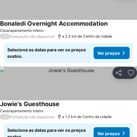
Bonaledi Overnight Accommodation
Casa/apartamento inteiro
/
a 2.3 km de Centro da cidade
Pontuação não disponível
Selecione as datas para ver os preços
Ver preços
exatos.
Partilhar
Ad
Jowie's Guesthouse
Casa/apartamento inteiro
/
a 1.3 km de Centro da cidade
Pontuação não disponível
Selecione as datas para ver os preços
Ver preços
exatos.