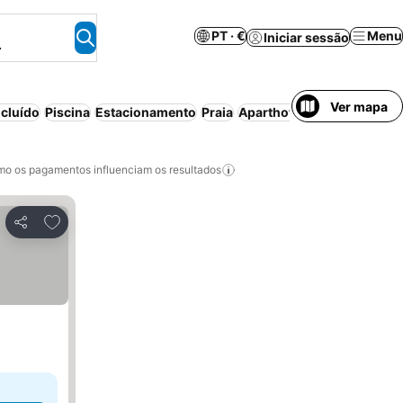
PT · €
Menu
Iniciar sessão
.
Ver mapa
cluído
Piscina
Estacionamento
Praia
Aparthotel
Cancelamento 
o os pagamentos influenciam os resultados
Adicionar aos favoritos
Partilhar