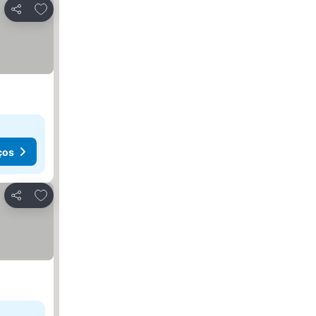
Adicionar aos favoritos
Partilhar
ços
Adicionar aos favoritos
Partilhar