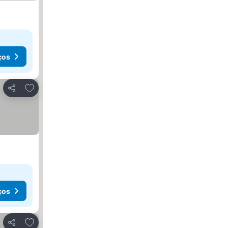
ços
Adicionar aos favoritos
Partilhar
ços
Adicionar aos favoritos
Partilhar