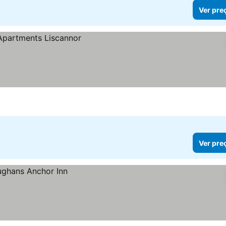
Ver pre
Ver pre