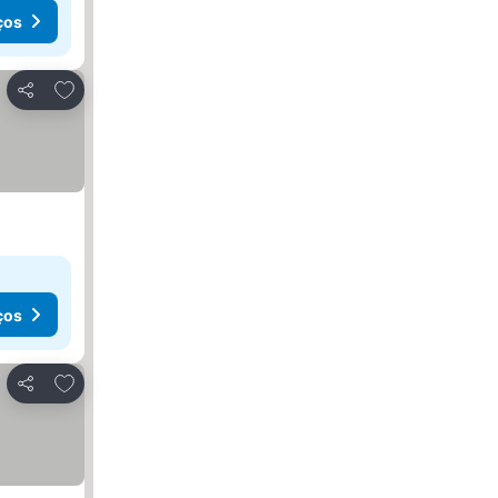
ços
Adicionar aos favoritos
Partilhar
ços
Adicionar aos favoritos
Partilhar