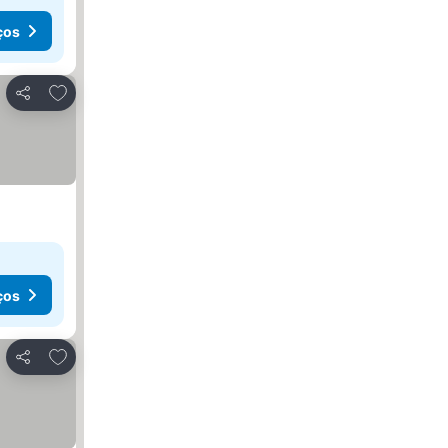
ços
Adicionar aos favoritos
Partilhar
ços
Adicionar aos favoritos
Partilhar