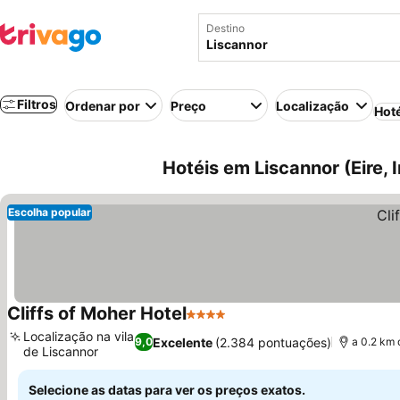
Destino
Filtros
Ordenar por
Preço
Localização
Hot
Hotéis em Liscannor (Eire, 
Escolha popular
Cliffs of Moher Hotel
4 Estrelas
Ver preços
Localização na vila
Excelente
(2.384 pontuações)
9,0
a 0.2 km 
de Liscannor
Ver preços
Selecione as datas para ver os preços exatos.