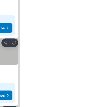
ços
Adicionar aos favoritos
Partilhar
ços