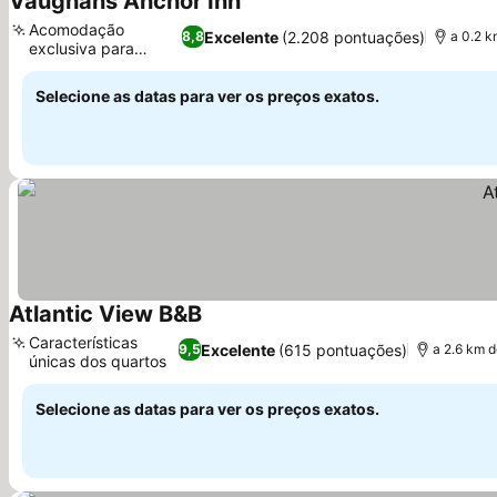
Vaughans Anchor Inn
Ver preços
Acomodação
Excelente
(2.208 pontuações)
8,8
a 0.2 k
exclusiva para
Ver preços
adultos
Selecione as datas para ver os preços exatos.
Atlantic View B&B
Ver preços
Características
Excelente
(615 pontuações)
9,5
a 2.6 km 
únicas dos quartos
Ver preços
Selecione as datas para ver os preços exatos.