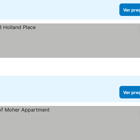
Ver pre
Ver pre