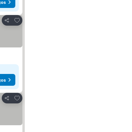
ços
Adicionar aos favoritos
Partilhar
ços
Adicionar aos favoritos
Partilhar