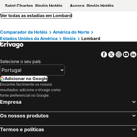
Saint Charles, Ilinóis Hotéis
Aurora, Ilinóis Hotéis
Glenview, Ilinóis Hotéis
Tinley Park, Ilinóis Hotéis
Ver todas as estadias em Lombard
Bradley, Michigão Hotéis
Ottawa, Ilinóis Hotéis
Comparador de Hotéis
América do Norte
Addison, Ilinóis Hotéis
Northlake, Ilinóis Hotéis
Estados Unidos da América
Ilinóis
Lombard
Lisle, Ilinóis Hotéis
Westchester, Ilinóis Hotéis
Franklin Park, Ilinóis Hotéis
Burr Ridge, Ilinóis Hotéis
Facebook
Twitter
Insta
Yo
Springfield, Ilinóis Hotéis
Normal, Ilinóis Hotéis
Selecione o seu país
Morton, Ilinóis Hotéis
Nova Iorque, Nova York Hotéis
Miami Beach, Flórida Hotéis
Orlando, Flórida Hotéis
Adicionar no Google
Encontre facilmente os nossos
Miami, Flórida Hotéis
Las Vegas, Nevada Hotéis
resultados: adicione o trivago como
Los Angeles, Califórnia Hotéis
Chicago, Ilinóis Hotéis
fonte preferencial no Google.
Empresa
Lake Buena Vista, Flórida Hotéis
Boston, Massachusetts Hotéis
Os nossos produtos
Termos e políticas