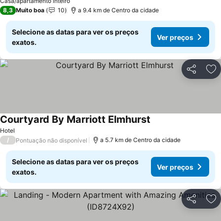
Casa/apartamento inteiro
8,3
Muito boa
10
a 9.4 km de Centro da cidade
Selecione as datas para ver os preços
Ver preços
exatos.
Partilhar
Ad
Courtyard By Marriott Elmhurst
Hotel
/
a 5.7 km de Centro da cidade
Pontuação não disponível
Selecione as datas para ver os preços
Ver preços
exatos.
Partilhar
Ad