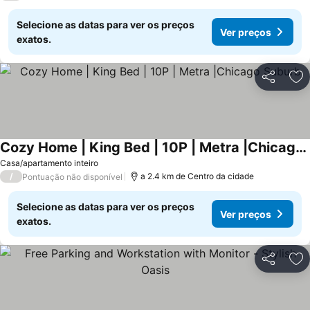
Selecione as datas para ver os preços
Ver preços
exatos.
Partilhar
Ad
Cozy Home | King Bed | 10P | Metra |Chicago Suburb
Casa/apartamento inteiro
/
a 2.4 km de Centro da cidade
Pontuação não disponível
Selecione as datas para ver os preços
Ver preços
exatos.
Partilhar
Ad