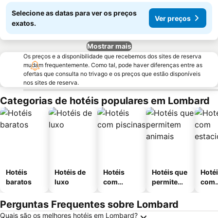
Selecione as datas para ver os preços
Ver preços
exatos.
Mostrar mais
Os preços e a disponibilidade que recebemos dos sites de reserva
mudam frequentemente. Como tal, pode haver diferenças entre as
ofertas que consulta no trivago e os preços que estão disponíveis
nos sites de reserva.
Categorias de hotéis populares em Lombard
Hotéis
Hotéis de
Hotéis
Hotéis que
Hoté
baratos
luxo
com
permitem
com
piscinas
animais
esta
ment
Perguntas Frequentes sobre Lombard
Quais são os melhores hotéis em Lombard?