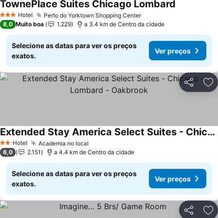
TownePlace Suites Chicago Lombard
Hotel
Perto do Yorktown Shopping Center
3 Estrelas
8,0
Muito boa
1.229
a 3.4 km de Centro da cidade
Selecione as datas para ver os preços
Ver preços
exatos.
Partilhar
Ad
Extended Stay America Select Suites - Chicago - Lombard - Oakbrook
Hotel
Academia no local
2 Estrelas
6,0
2.151
a 4.4 km de Centro da cidade
Selecione as datas para ver os preços
Ver preços
exatos.
Partilhar
Ad