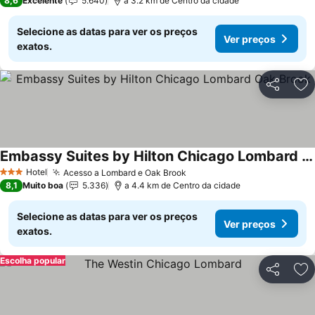
8,6
Excelente
5.640
a 3.2 km de Centro da cidade
Selecione as datas para ver os preços
Ver preços
exatos.
Partilhar
Ad
Embassy Suites by Hilton Chicago Lombard Oak Brook
Hotel
Acesso a Lombard e Oak Brook
3 Estrelas
8,1
Muito boa
5.336
a 4.4 km de Centro da cidade
Selecione as datas para ver os preços
Ver preços
exatos.
Escolha popular
Partilhar
Ad