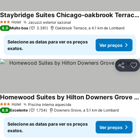
Staybridge Suites Chicago-oakbrook Terrace By Ihg
Hotel
Jacuzzi exterior sazonal
3 Estrelas
8,0
Muito boa
3.381
Oakbrook Terrace, a 4.1 km de Lombard
Selecione as datas para ver os preços
Ver preços
exatos.
Partilhar
Ad
Homewood Suites by Hilton Downers Grove Chicago
Hotel
Piscina interna aquecida
3 Estrelas
8,6
Excelente
1.754
Downers Grove, a 5.1 km de Lombard
Selecione as datas para ver os preços
Ver preços
exatos.