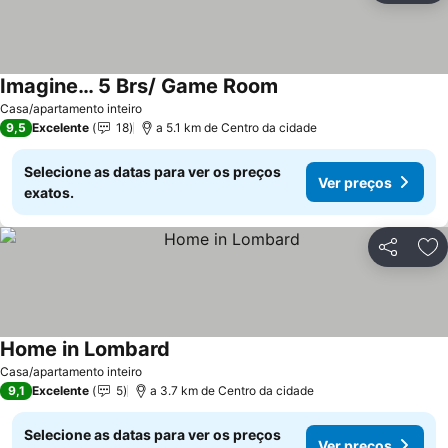
Imagine… 5 Brs/ Game Room
Casa/apartamento inteiro
9,5
Excelente
18
a 5.1 km de Centro da cidade
Selecione as datas para ver os preços
Ver preços
exatos.
Partilhar
Ad
Home in Lombard
Casa/apartamento inteiro
9,1
Excelente
5
a 3.7 km de Centro da cidade
Selecione as datas para ver os preços
Ver preços