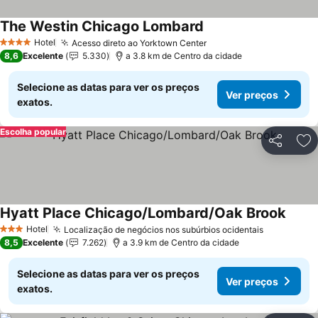
The Westin Chicago Lombard
Hotel
Acesso direto ao Yorktown Center
4 Estrelas
8,6
Excelente
5.330
a 3.8 km de Centro da cidade
Selecione as datas para ver os preços
Ver preços
exatos.
Escolha popular
Partilhar
Ad
Hyatt Place Chicago/Lombard/Oak Brook
Hotel
Localização de negócios nos subúrbios ocidentais
3 Estrelas
8,5
Excelente
7.262
a 3.9 km de Centro da cidade
Selecione as datas para ver os preços
Ver preços
exatos.