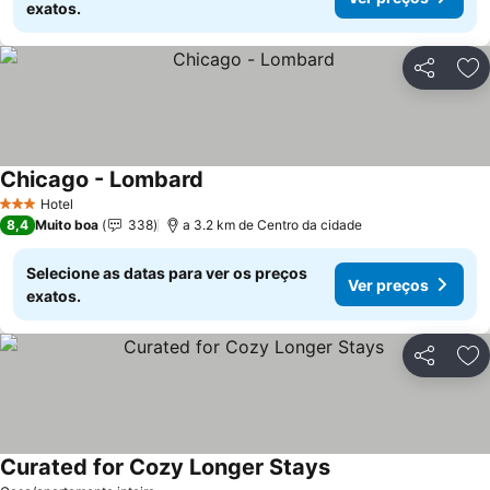
exatos.
Partilhar
Ad
Chicago - Lombard
Hotel
3 Estrelas
8,4
Muito boa
338
a 3.2 km de Centro da cidade
Selecione as datas para ver os preços
Ver preços
exatos.
Partilhar
Ad
Curated for Cozy Longer Stays