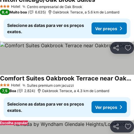
Hotel
Centro empresarial de Oak Brook
3 Estrelas
8,4
Muito boa
6.635
Oakbrook Terrace, a 5.6 km de Lombard
Selecione as datas para ver os preços
Ver preços
exatos.
Partilhar
Ad
Comfort Suites Oakbrook Terrace near Oakbrook Center
Hotel
Suítes premium com jacuzzi
3 Estrelas
7,5
Boa
2.824
Oakbrook Terrace, a 4.3 km de Lombard
Selecione as datas para ver os preços
Ver preços
exatos.
Escolha popular
Partilhar
Ad