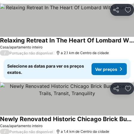
Partilhar
Ad
Relaxing Retreat In The Heart Of Lombard With Laundry
Casa/apartamento inteiro
/
a 2.1 km de Centro da cidade
Pontuação não disponível
Selecione as datas para ver os preços
Ver preços
exatos.
Partilhar
Ad
Newly Renovated Historic Chicago Brick Bungalow - Trails, Transit, Tranquility
Casa/apartamento inteiro
/
a 1.4 km de Centro da cidade
Pontuação não disponível