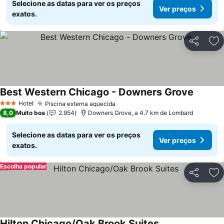
Selecione as datas para ver os preços
Ver preços
exatos.
Partilhar
Ad
Best Western Chicago - Downers Grove
Hotel
Piscina externa aquecida
3 Estrelas
8,0
Muito boa
2.954
Downers Grove, a 4.7 km de Lombard
Selecione as datas para ver os preços
Ver preços
exatos.
Escolha popular
Partilhar
Ad
Hilton Chicago/Oak Brook Suites