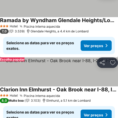
Ramada by Wyndham Glendale Heights/Lombard
Hotel
Piscina interna aquecida
3 Estrelas
7,0
3.539
Glendale Heights, a 4.4 km de Lombard
Selecione as datas para ver os preços
Ver preços
exatos.
Escolha popular
Partilhar
Ad
Clarion Inn Elmhurst - Oak Brook near I-88, I-290, I-294
Hotel
Piscina interna aquecida
3 Estrelas
8,0
Muito boa
3.103
Elmhurst, a 5.1 km de Lombard
Selecione as datas para ver os preços
Ver preços
exatos.