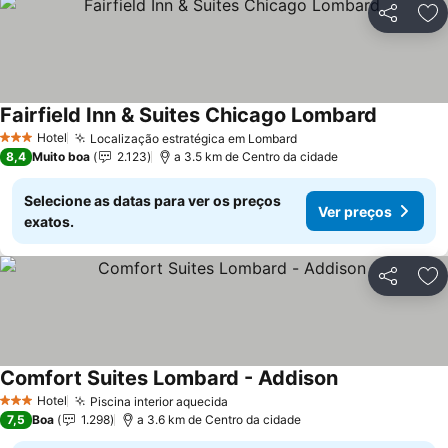
Partilhar
Ad
Fairfield Inn & Suites Chicago Lombard
Hotel
Localização estratégica em Lombard
3 Estrelas
8,4
Muito boa
2.123
a 3.5 km de Centro da cidade
Selecione as datas para ver os preços
Ver preços
exatos.
Partilhar
Ad
Comfort Suites Lombard - Addison
Hotel
Piscina interior aquecida
3 Estrelas
7,5
Boa
1.298
a 3.6 km de Centro da cidade