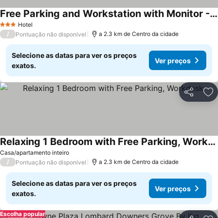
Free Parking and Workstation with Monitor - Stylish Oasis
Hotel
3 Estrelas
/
a 2.3 km de Centro da cidade
Pontuação não disponível
Selecione as datas para ver os preços
Ver preços
exatos.
Partilhar
Ad
Relaxing 1 Bedroom with Free Parking, Workdesk
Casa/apartamento inteiro
/
a 2.3 km de Centro da cidade
Pontuação não disponível
Selecione as datas para ver os preços
Ver preços
exatos.
Escolha popular