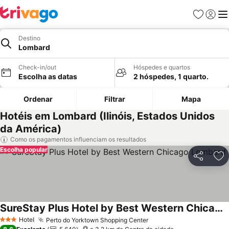
Favoritos
Iniciar
Me
Destino
Lombard
Check-in/out
Hóspedes e quartos
Escolha as datas
2 hóspedes, 1 quarto.
Ordenar
Filtrar
Mapa
Hotéis em Lombard (Ilinóis, Estados Unidos
da América)
Como os pagamentos influenciam os resultados
Escolha popular
Partilhar
Ad
SureStay Plus Hotel by Best Western Chicago Lombard
Hotel
Perto do Yorktown Shopping Center
3 Estrelas