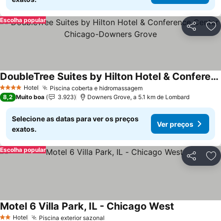
Escolha popular
Partilhar
Ad
DoubleTree Suites by Hilton Hotel & Conference Center Chicago-Downers Grove
Hotel
Piscina coberta e hidromassagem
4 Estrelas
8,2
Muito boa
3.923
Downers Grove, a 5.1 km de Lombard
Selecione as datas para ver os preços
Ver preços
exatos.
Escolha popular
Partilhar
Ad
Motel 6 Villa Park, IL - Chicago West
Hotel
Piscina exterior sazonal
2 Estrelas