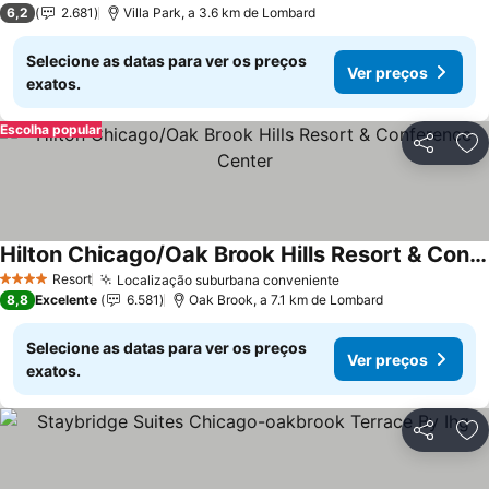
6,2
2.681
Villa Park, a 3.6 km de Lombard
Selecione as datas para ver os preços
Ver preços
exatos.
Escolha popular
Partilhar
Ad
Hilton Chicago/Oak Brook Hills Resort & Conference Center
Resort
Localização suburbana conveniente
4 Estrelas
8,8
Excelente
6.581
Oak Brook, a 7.1 km de Lombard
Selecione as datas para ver os preços
Ver preços
exatos.
Partilhar
Ad