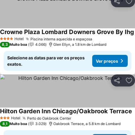
Partilhar
Ad
Crowne Plaza Lombard Downers Grove By Ihg
Hotel
Piscina interna aquecida e espaçosa
4 Estrelas
8,3
Muito boa
4.066
Glen Ellyn, a 1.8 km de Lombard
Selecione as datas para ver os preços
Ver preços
exatos.
Partilhar
Ad
Hilton Garden Inn Chicago/Oakbrook Terrace
Hotel
Perto do Oakbrook Center
3 Estrelas
8,1
Muito boa
3.029
Oakbrook Terrace, a 5.8 km de Lombard