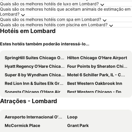
Quais são os melhores hotéis de luxo em Lombard?
Quais são os melhores hotéis que aceitam animais de estimação em
Lombard?
Quais são os melhores hotéis com spa em Lombard?
Quais são os melhores hotéis com piscina em Lombard?
Hotéis em Lombard
Estes hotéis também poderão interessá-lo...
SpringHill Suites Chicago O'Hare
Hilton Chicago O'Hare Airport
Hyatt Regency O'Hare Chicago
Four Points by Sheraton Chicago O'Hare Airport
Super 8 by Wyndham Chicago O'Hare Airport
Motel 6 Schiller Park, IL - Chicago O'Hare
Red Lion Inn & Suites Elk Grove Village
Best Western Oakbrook Inn
Sonesta Chicago O'Hare Airport Rosemont
Best Western Chicago - Downers Grove
Atrações - Lombard
Extended Stay America - Chicago - Itasca
Motel 6 Elk Grove Village, IL
Quality Inn O'Hare Airport
Embassy Suites by Hilton Chicago O'Hare Rosemont
Aeroporto Internacional O'Hare
Loop
La Quinta by Wyndham Chicago O'Hare Airport
Hyatt Place Chicago O'Hare Airport
McCormick Place
Grant Park
Sheraton Suites Chicago Elk Grove
SureStay Plus Hotel by Best Western Chicago Lombard