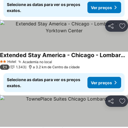
Selecione as datas para ver os preços
Ver preços
exatos.
Partilhar
Ad
Extended Stay America - Chicago - Lombard - Yorktown Center
Hotel
Academia no local
2 Estrelas
7,1
1.343
a 3.2 km de Centro da cidade
Selecione as datas para ver os preços
Ver preços
exatos.
Partilhar
Ad