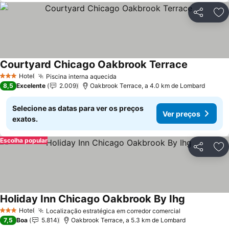
Partilhar
Ad
Courtyard Chicago Oakbrook Terrace
Hotel
Piscina interna aquecida
3 Estrelas
8,5
Excelente
2.009
Oakbrook Terrace, a 4.0 km de Lombard
Selecione as datas para ver os preços
Ver preços
exatos.
Escolha popular
Partilhar
Ad
Holiday Inn Chicago Oakbrook By Ihg
Hotel
Localização estratégica em corredor comercial
3 Estrelas
7,5
Boa
5.814
Oakbrook Terrace, a 5.3 km de Lombard