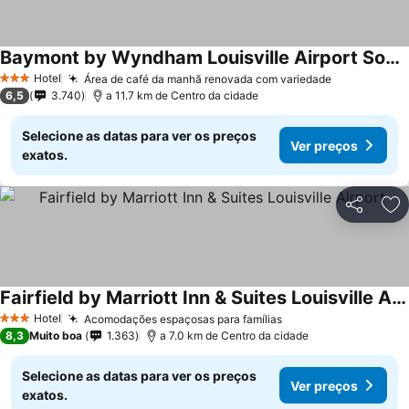
Baymont by Wyndham Louisville Airport South
Hotel
Área de café da manhã renovada com variedade
3 Estrelas
6,5
3.740
a 11.7 km de Centro da cidade
Selecione as datas para ver os preços
Ver preços
exatos.
Partilhar
Ad
Fairfield by Marriott Inn & Suites Louisville Airport
Hotel
Acomodações espaçosas para famílias
3 Estrelas
8,3
Muito boa
1.363
a 7.0 km de Centro da cidade
Selecione as datas para ver os preços
Ver preços
exatos.