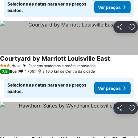
Selecione as datas para ver os preços
Ver preços
exatos.
Partilhar
Ad
Courtyard by Marriott Louisville East
Hotel
Espaços modernos e recém-renovados
3 Estrelas
7,8
Boa
1.709
a 16.0 km de Centro da cidade
Selecione as datas para ver os preços
Ver preços
exatos.
Partilhar
Ad