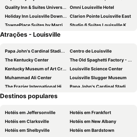
Quality Inn & Suites University/Airport
Omni Louisville Hotel
Holiday Inn Louisville Downtown By Ihg
Clarion Pointe Louisville East
TownePlace Suites by Marriott Louisville Downtown
Studio 6 Suites Louisville KY Airport/Expo Center
Atrações - Louisville
Sleep Inn Louisville Airport & Expo
Holiday Inn Express New Albany - Louisville Nw By Ihg
Suburban Studios Clarksville-Louisville North
Papa John's Cardinal Stadium
Centro de Louisville
The Kentucky Center
The Old Spaghetti Factory - Louisville
Kentucky Museum of Art Craft
Louisville Science Center
Muhammad Ali Center
Louisville Slugger Museum
The Frazier International History Museum
Papa John's Cardinal Stadium
Destinos populares
Churchill Downs
Hotéis em Jeffersonville
Hotéis em Frankfort
Hotéis em Clarksville
Hotéis em New Albany
Hotéis em Shelbyville
Hotéis em Bardstown