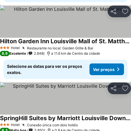
Partilhar
Ad
Hilton Garden Inn Louisville Mall of St. Matthews
Hotel
Restaurante no local: Garden Grille & Bar
3 Estrelas
8,9
Excelente
2.848
a 11.6 km de Centro da cidade
Selecione as datas para ver os preços
Ver preços
exatos.
Partilhar
Ad
SpringHill Suites by Marriott Louisville Downtown
Hotel
Conexão única com dois hotéis
3 Estrelas
8,3
Muito boa
3.850
a 0.8 km de Centro da cidade