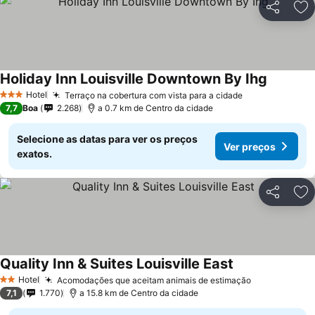
Partilhar
Ad
Holiday Inn Louisville Downtown By Ihg
Hotel
Terraço na cobertura com vista para a cidade
3 Estrelas
7,7
Boa
2.268
a 0.7 km de Centro da cidade
Selecione as datas para ver os preços
Ver preços
exatos.
Partilhar
Ad
Quality Inn & Suites Louisville East
Hotel
Acomodações que aceitam animais de estimação
2 Estrelas
7,1
1.770
a 15.8 km de Centro da cidade