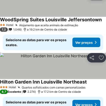
WoodSpring Suites Louisville Jeffersontown
Hotel
Alojamento que aceita animais de estimação
2 Estrelas
7,2
1.046
a 19.2 km de Centro da cidade
Selecione as datas para ver os preços
Ver preços
exatos.
Partilhar
Ad
Hilton Garden Inn Louisville Northeast
Hotel
Quartos sofisticados com camas personalizadas
3 Estrelas
8,7
Excelente
2.274
a 17.2 km de Centro da cidade
Selecione as datas para ver os preços
Ver preços