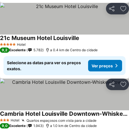
Partilhar
Ad
21c Museum Hotel Louisville
Hotel
5 Estrelas
9,2
Excelente
5.782
a 0.4 km de Centro da cidade
Selecione as datas para ver os preços
Ver preços
exatos.
Partilhar
Ad
Cambria Hotel Louisville Downtown-Whiskey Row
Hotel
Quartos espaçosos com vista para a cidade
3 Estrelas
9,0
Excelente
1.943
a 1.0 km de Centro da cidade