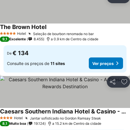
Partilhar
Ad
The Brown Hotel
Hotel
Seleção de bourbon renomada no bar
5 Estrelas
9,1
Excelente
8.455
a 0.9 km de Centro da cidade
€ 134
De
Consulte os preços de
11 sites
Ver preços
Partilhar
Ad
Caesars Southern Indiana Hotel & Casino - A Caesars Rewards Destination
Hotel
Jantar sofisticado no Gordon Ramsay Steak
4 Estrelas
8,1
Muito boa
19.124
a 15.2 km de Centro da cidade