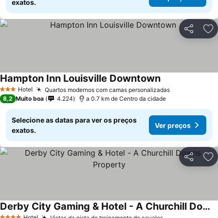
exatos.
Partilhar
Ad
Hampton Inn Louisville Downtown
Hotel
Quartos modernos com camas personalizadas
3 Estrelas
8,2
Muito boa
4.224
a 0.7 km de Centro da cidade
Selecione as datas para ver os preços
Ver preços
exatos.
Partilhar
Ad
Derby City Gaming & Hotel - A Churchill Downs Property
Hotel
Vistas da pista de treinamento de cavalos