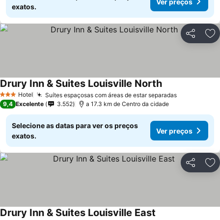
Ver preços
exatos.
Partilhar
Ad
Drury Inn & Suites Louisville North
Hotel
Suítes espaçosas com áreas de estar separadas
3 Estrelas
9,4
Excelente
3.552
a 17.3 km de Centro da cidade
Selecione as datas para ver os preços
Ver preços
exatos.
Partilhar
Ad
Drury Inn & Suites Louisville East