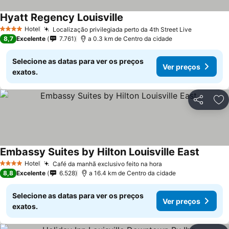
Hyatt Regency Louisville
Hotel
Localização privilegiada perto da 4th Street Live
4 Estrelas
8,7
Excelente
7.761
a 0.3 km de Centro da cidade
Selecione as datas para ver os preços
Ver preços
exatos.
Partilhar
Ad
Embassy Suites by Hilton Louisville East
Hotel
Café da manhã exclusivo feito na hora
4 Estrelas
8,8
Excelente
6.528
a 16.4 km de Centro da cidade
Selecione as datas para ver os preços
Ver preços
exatos.