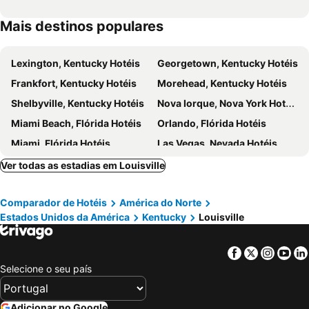
Mais destinos populares
Lexington, Kentucky Hotéis
Georgetown, Kentucky Hotéis
Frankfort, Kentucky Hotéis
Morehead, Kentucky Hotéis
Shelbyville, Kentucky Hotéis
Nova Iorque, Nova York Hotéis
Miami Beach, Flórida Hotéis
Orlando, Flórida Hotéis
Miami, Flórida Hotéis
Las Vegas, Nevada Hotéis
Los Angeles, Califórnia Hotéis
Chicago, Ilinóis Hotéis
Ver todas as estadias em Louisville
Lake Buena Vista, Flórida Hotéis
Boston, Massachusetts Hotéis
Comparador de Hotéis
América do Norte
Estados Unidos da América
Kentucky
Louisville
Facebook
Twitter
Insta
Yo
Selecione o seu país
Adicionar no Google