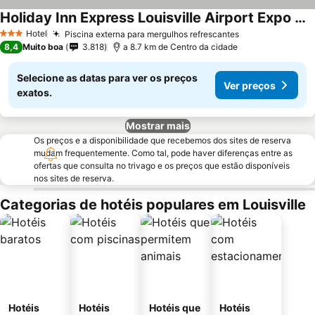
Holiday Inn Express Louisville Airport Expo Center By Ihg
Hotel
Piscina externa para mergulhos refrescantes
3 Estrelas
8,4
Muito boa
3.818
a 8.7 km de Centro da cidade
Selecione as datas para ver os preços
Ver preços
exatos.
Mostrar mais
Os preços e a disponibilidade que recebemos dos sites de reserva
mudam frequentemente. Como tal, pode haver diferenças entre as
ofertas que consulta no trivago e os preços que estão disponíveis
nos sites de reserva.
Categorias de hotéis populares em Louisville
Hotéis
Hotéis
Hotéis que
Hotéis