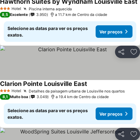
Hawthorn Suites by Wyndham Louisville East
Hotel
Piscina interna aquecida
3 Estrelas
8,5
Excelente
3.950
a 11.7 km de Centro da cidade
Selecione as datas para ver os preços
Ver preços
exatos.
Partilhar
Ad
Clarion Pointe Louisville East
Hotel
Detalhes da paisagem urbana de Louisville nos quartos
3 Estrelas
8,1
Muito boa
3.049
a 19.4 km de Centro da cidade
Selecione as datas para ver os preços
Ver preços
exatos.
Partilhar
Ad