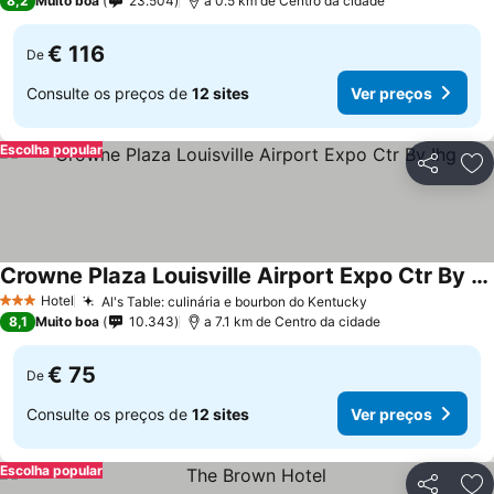
8,2
Muito boa
23.504
a 0.5 km de Centro da cidade
€ 116
De
Consulte os preços de
12 sites
Ver preços
Escolha popular
Partilhar
Ad
Crowne Plaza Louisville Airport Expo Ctr By Ihg
Hotel
Al's Table: culinária e bourbon do Kentucky
3 Estrelas
8,1
Muito boa
10.343
a 7.1 km de Centro da cidade
€ 75
De
Consulte os preços de
12 sites
Ver preços
Escolha popular