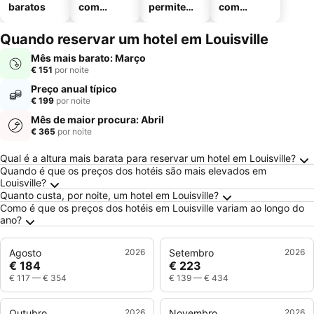
baratos
com
permitem
com
piscinas
animais
estaciona
mento
Quando reservar um hotel em Louisville
Mês mais barato: Março
€ 151
por noite
Preço anual típico
€ 199
por noite
Mês de maior procura: Abril
€ 365
por noite
Perguntas Frequentes sobre Louisville
Qual é a altura mais barata para reservar um hotel em Louisville?
Quando é que os preços dos hotéis são mais elevados em
Louisville?
Quanto custa, por noite, um hotel em Louisville?
Como é que os preços dos hotéis em Louisville variam ao longo do
ano?
Agosto
2026
Setembro
2026
€ 184
€ 223
€ 117
—
€ 354
€ 139
—
€ 434
Outubro
2026
Novembro
2026