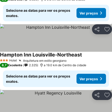
Selecione as datas para ver os preços
Ver preços
exatos.
Partilhar
Ad
Hampton Inn Louisville-Northeast
Hotel
Arquitetura em estilo georgiano
3 Estrelas
8,7
Excelente
2.325
a 19.0 km de Centro da cidade
Selecione as datas para ver os preços
Ver preços
exatos.
Partilhar
Ad