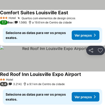
Comfort Suites Louisville East
Hotel
Quartos com elementos de design únicos
3 Estrelas
7,7
Boa
1.566
a 19.6 km de Centro da cidade
Selecione as datas para ver os preços
Ver preços
exatos.
Partilhar
Ad
Red Roof Inn Louisville Expo Airport
Hotel
2 Estrelas
6,4
3.214
a 9.1 km de Centro da cidade
Selecione as datas para ver os preços
Ver preços
exatos.