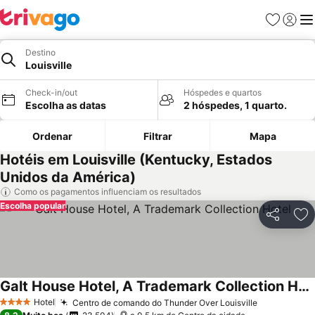
Favoritos
Iniciar
Me
Destino
Louisville
Check-in/out
Hóspedes e quartos
Escolha as datas
2 hóspedes, 1 quarto.
Ordenar
Filtrar
Mapa
Hotéis em Louisville (Kentucky, Estados
Unidos da América)
Como os pagamentos influenciam os resultados
Escolha popular
Partilhar
Ad
Galt House Hotel, A Trademark Collection Hotel
Hotel
Centro de comando do Thunder Over Louisville
4 Estrelas