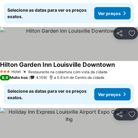
Selecione as datas para ver os preços
Ver preços
exatos.
Partilhar
Ad
Hilton Garden Inn Louisville Downtown
Hotel
Restaurante na cobertura com vista da cidade
3 Estrelas
8,4
Muito boa
4.109
a 0.6 km de Centro da cidade
Selecione as datas para ver os preços
Ver preços
exatos.
Partilhar
Ad