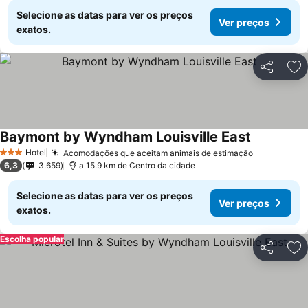
Selecione as datas para ver os preços
Ver preços
exatos.
Partilhar
Ad
Baymont by Wyndham Louisville East
Hotel
Acomodações que aceitam animais de estimação
3 Estrelas
6,3
3.659
a 15.9 km de Centro da cidade
Selecione as datas para ver os preços
Ver preços
exatos.
Escolha popular
Partilhar
Ad