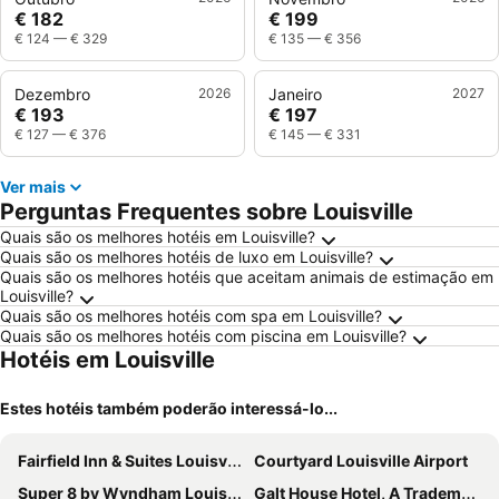
€ 182
€ 199
€ 124
—
€ 329
€ 135
—
€ 356
Dezembro
2026
Janeiro
2027
€ 193
€ 197
€ 127
—
€ 376
€ 145
—
€ 331
Ver mais
Perguntas Frequentes sobre Louisville
Quais são os melhores hotéis em Louisville?
Quais são os melhores hotéis de luxo em Louisville?
Quais são os melhores hotéis que aceitam animais de estimação em
Louisville?
Quais são os melhores hotéis com spa em Louisville?
Quais são os melhores hotéis com piscina em Louisville?
Hotéis em Louisville
Estes hotéis também poderão interessá-lo...
Fairfield Inn & Suites Louisville North
Courtyard Louisville Airport
Super 8 by Wyndham Louisville Airport
Galt House Hotel, A Trademark Collection Hotel