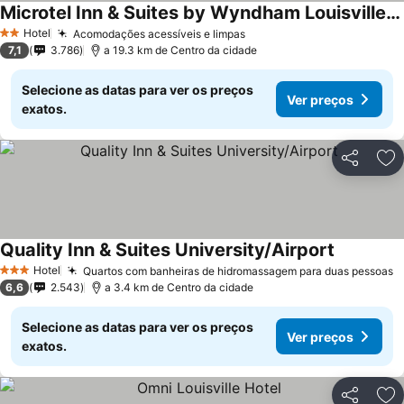
Microtel Inn & Suites by Wyndham Louisville East
Hotel
Acomodações acessíveis e limpas
2 Estrelas
7,1
3.786
a 19.3 km de Centro da cidade
Selecione as datas para ver os preços
Ver preços
exatos.
Partilhar
Ad
Quality Inn & Suites University/Airport
Hotel
Quartos com banheiras de hidromassagem para duas pessoas
3 Estrelas
6,6
2.543
a 3.4 km de Centro da cidade
Selecione as datas para ver os preços
Ver preços
exatos.
Partilhar