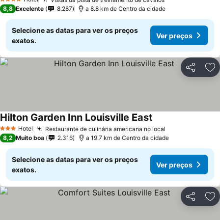
4 Estrelas
8,8
Excelente
8.287
a 8.8 km de Centro da cidade
Selecione as datas para ver os preços
Ver preços
exatos.
Partilhar
Ad
Hilton Garden Inn Louisville East
Hotel
Restaurante de culinária americana no local
3 Estrelas
8,2
Muito boa
2.316
a 19.7 km de Centro da cidade
Selecione as datas para ver os preços
Ver preços
exatos.
Partilhar
Ad