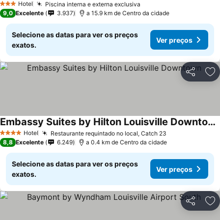
Hotel
Piscina interna e externa exclusiva
3 Estrelas
9,0
Excelente
3.937
a 15.9 km de Centro da cidade
Selecione as datas para ver os preços
Ver preços
exatos.
Partilhar
Ad
Embassy Suites by Hilton Louisville Downtown
Hotel
Restaurante requintado no local, Catch 23
4 Estrelas
8,8
Excelente
6.249
a 0.4 km de Centro da cidade
Selecione as datas para ver os preços
Ver preços
exatos.
Partilhar
Ad