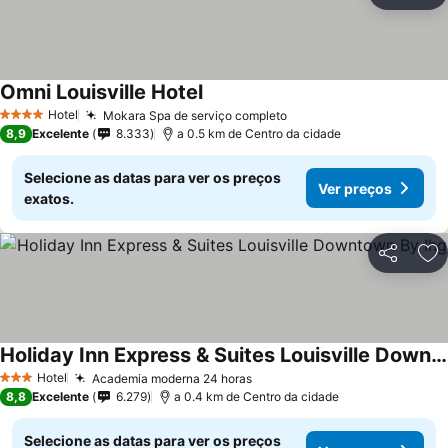
Ad
Omni Louisville Hotel
Hotel
Mokara Spa de serviço completo
4 Estrelas
8,9
Excelente
8.333
a 0.5 km de Centro da cidade
Selecione as datas para ver os preços
Ver preços
exatos.
Partilhar
Ad
Holiday Inn Express & Suites Louisville Downtown By Ihg
Hotel
Academia moderna 24 horas
3 Estrelas
8,8
Excelente
6.279
a 0.4 km de Centro da cidade
Selecione as datas para ver os preços