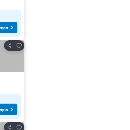
eços
Adicionar aos favoritos
Partilhar
eços
Adicionar aos favoritos