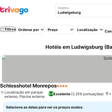
Destino
Filtros
Ordenar por
Preço
Localização
Can
Hotéis em Ludwigsburg (B
Schlosshotel Monrepos
4 Estrelas
Ver preços
Localização em parque
Excelente
(3.259 pontuações)
8,9
a
extenso, Piscina externa
Ver preços
Selecione as datas para ver os preços exatos.