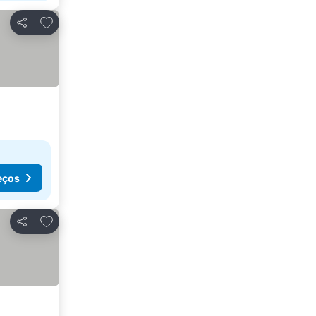
Adicionar aos favoritos
Partilhar
eços
Adicionar aos favoritos
Partilhar