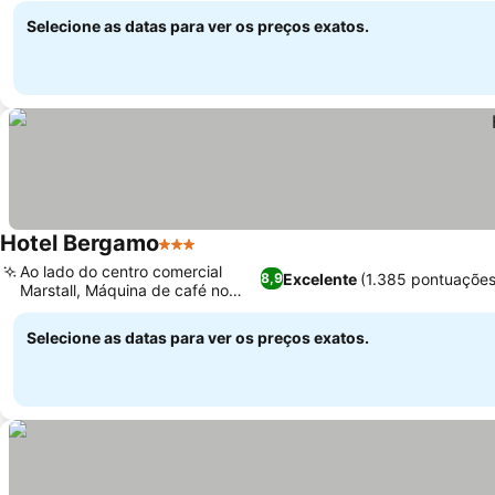
Selecione as datas para ver os preços exatos.
Hotel Bergamo
3 Estrelas
Ver preços
Ao lado do centro comercial
Excelente
(1.385 pontuações
8,9
Marstall, Máquina de café no
Ver preços
quarto
Selecione as datas para ver os preços exatos.