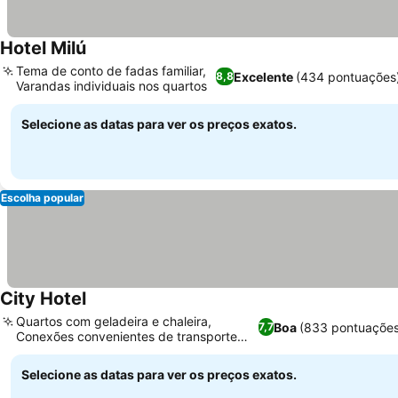
Hotel Milú
Ver preços
Tema de conto de fadas familiar,
Excelente
(434 pontuações
8,8
Varandas individuais nos quartos
Ver preços
Selecione as datas para ver os preços exatos.
Escolha popular
City Hotel
Ver preços
Quartos com geladeira e chaleira,
Boa
(833 pontuações
7,7
Conexões convenientes de transporte
Ver preços
público
Selecione as datas para ver os preços exatos.