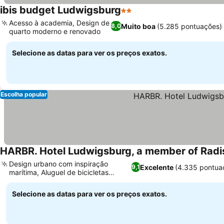
ibis budget Ludwigsburg
2 Estrelas
Ver preços
Acesso à academia, Design de
Muito boa
(5.285 pontuações)
8,0
quarto moderno e renovado
Ver preços
Selecione as datas para ver os preços exatos.
Escolha popular
HARBR. Hotel Ludwigsburg, a member of Radis
Design urbano com inspiração
Excelente
(4.335 pontua
9,1
marítima, Aluguel de bicicletas
Ver preços
Schindelhauer
Selecione as datas para ver os preços exatos.