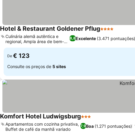
Hotel & Restaurant Goldener Pflug
4 Estrelas
Ver preç
Culinária alemã autêntica e
Excelente
(3.471 pontuações
8,8
regional, Ampla área de bem-
Ver preços
estar
€ 123
De
Consulte os preços de
5 sites
Komfort Hotel Ludwigsburg
3 Estrelas
Ver preços
Apartamentos com cozinha privativa,
Boa
(1.271 pontuações)
7,9
Buffet de café da manhã variado
Ver preços