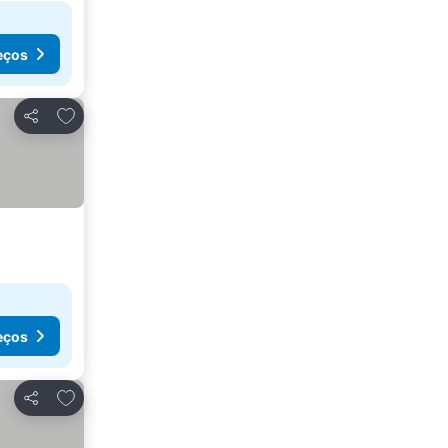
eços
Adicionar aos favoritos
Partilhar
eços
Adicionar aos favoritos
Partilhar