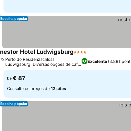
Escolha popular
nestor Hotel Ludwigsburg
4 Estrelas
Ver preços
Perto do Residenzschloss
Excelente
(3.881 pon
8,6
Ludwigsburg, Diversas opções de café
Ver preços
da manhã vegano
€ 87
De
Consulte os preços de
12 sites
Escolha popular