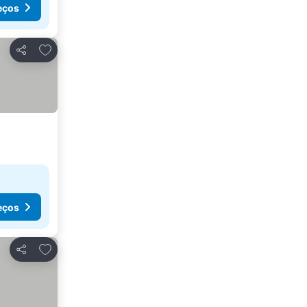
eços
Adicionar aos favoritos
Partilhar
eços
Adicionar aos favoritos
Partilhar