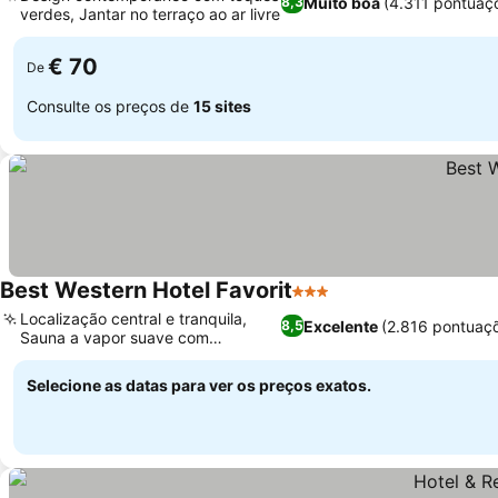
Muito boa
(4.311 pontuaç
8,3
verdes, Jantar no terraço ao ar livre
Ver preços
€ 70
De
Consulte os preços de
15 sites
Best Western Hotel Favorit
3 Estrelas
Ver preços
Localização central e tranquila,
Excelente
(2.816 pontuaç
8,5
Sauna a vapor suave com
Ver preços
cromoterapia
Selecione as datas para ver os preços exatos.