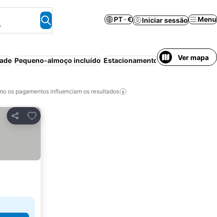
PT · €
Menu
Iniciar sessão
.
Ver mapa
dade
Pequeno-almoço incluído
Estacionamento
Piscina
Wi-fi
Ar
o os pagamentos influenciam os resultados
Adicionar aos favoritos
Partilhar