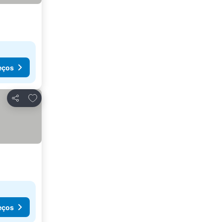
eços
Adicionar aos favoritos
Partilhar
eços