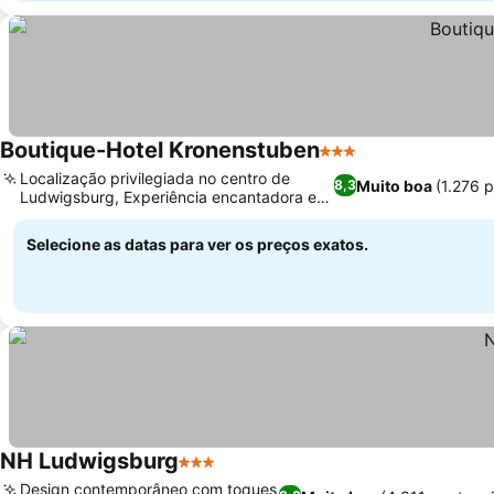
Boutique-Hotel Kronenstuben
3 Estrelas
Ver preços
Localização privilegiada no centro de
Muito boa
(1.276 
8,3
Ludwigsburg, Experiência encantadora em
Ver preços
hotel boutique
Selecione as datas para ver os preços exatos.
NH Ludwigsburg
3 Estrelas
Ver preços
Design contemporâneo com toques