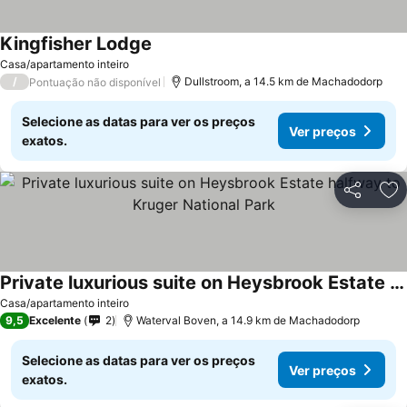
Kingfisher Lodge
Ver preços
Casa/apartamento inteiro
/
Dullstroom, a 14.5 km de Machadodorp
Pontuação não disponível
Selecione as datas para ver os preços
Ver preços
exatos.
Partilhar
Ad
Private luxurious suite on Heysbrook Estate halfway to Kruger National Park
Ver preços
Casa/apartamento inteiro
9,5
Excelente
2
Waterval Boven, a 14.9 km de Machadodorp
Selecione as datas para ver os preços
Ver preços
exatos.