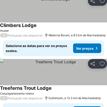
Partilhar
Ad
Climbers Lodge
Ver preços
Hostel
/
Waterval Boven, a 8.5 km de Machadodorp
Pontuação não disponível
Selecione as datas para ver os preços
Ver preços
exatos.
Partilhar
Ad
Treeferns Trout Lodge
Ver preços
Casa/apartamento inteiro
/
Dullstroom, a 13.3 km de Machadodorp
Pontuação não disponível