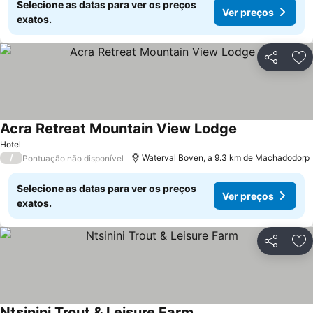
Selecione as datas para ver os preços
Ver preços
exatos.
Partilhar
Ad
Acra Retreat Mountain View Lodge
Ver preços
Hotel
/
Waterval Boven, a 9.3 km de Machadodorp
Pontuação não disponível
Selecione as datas para ver os preços
Ver preços
exatos.
Partilhar
Ad
Ntsinini Trout & Leisure Farm