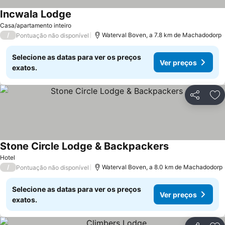
Incwala Lodge
Ver preços
Casa/apartamento inteiro
/
Waterval Boven, a 7.8 km de Machadodorp
Pontuação não disponível
Selecione as datas para ver os preços
Ver preços
exatos.
Partilhar
Ad
Stone Circle Lodge & Backpackers
Ver preços
Hotel
/
Waterval Boven, a 8.0 km de Machadodorp
Pontuação não disponível
Selecione as datas para ver os preços
Ver preços
exatos.