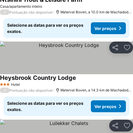
Ver preços
Casa/apartamento inteiro
/
Waterval Boven, a 10.0 km de Machadodor
Pontuação não disponível
Selecione as datas para ver os preços
Ver preços
exatos.
Partilhar
Ad
Heysbrook Country Lodge
Ver preços
Hotel
3 Estrelas
/
Waterval Boven, a 14.3 km de Machadodor
Pontuação não disponível
Selecione as datas para ver os preços
Ver preços
exatos.
Partilhar
Ad