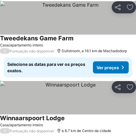
Partilhar
Ad
Tweedekans Game Farm
Ver preços
Casa/apartamento inteiro
/
Dullstroom, a 16.1 km de Machadodorp
Pontuação não disponível
Selecione as datas para ver os preços
Ver preços
exatos.
Partilhar
Ad
Winnaarspoort Lodge
Ver preços
Casa/apartamento inteiro
/
a 8.7 km de Centro da cidade
Pontuação não disponível