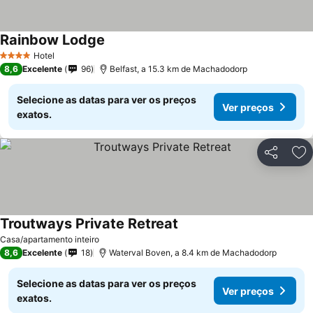
Rainbow Lodge
Ver preços
Hotel
4 Estrelas
8,6
Excelente
96
Belfast, a 15.3 km de Machadodorp
Selecione as datas para ver os preços
Ver preços
exatos.
Partilhar
Ad
Troutways Private Retreat
Ver preços
Casa/apartamento inteiro
8,6
Excelente
18
Waterval Boven, a 8.4 km de Machadodorp
Selecione as datas para ver os preços
Ver preços
exatos.