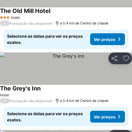
The Old Mill Hotel
Ver preços
Hotel
3 Estrelas
/
a 0.4 km de Centro da cidade
Pontuação não disponível
Selecione as datas para ver os preços
Ver preços
exatos.
Partilhar
Ad
The Grey's Inn
Ver preços
Hotel
/
a 0.4 km de Centro da cidade
Pontuação não disponível
Selecione as datas para ver os preços
Ver preços
exatos.