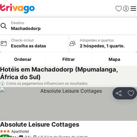
Favoritos
Iniciar
Me
Destino
Machadodorp
Check-in/out
Hóspedes e quartos
Escolha as datas
2 hóspedes, 1 quarto.
Ordenar
Filtrar
Mapa
Hotéis em Machadodorp (Mpumalanga,
África do Sul)
Como os pagamentos influenciam os resultados
Partilhar
Ad
Absolute Leisure Cottages
Ver preços
Aparthotel
3 Estrelas