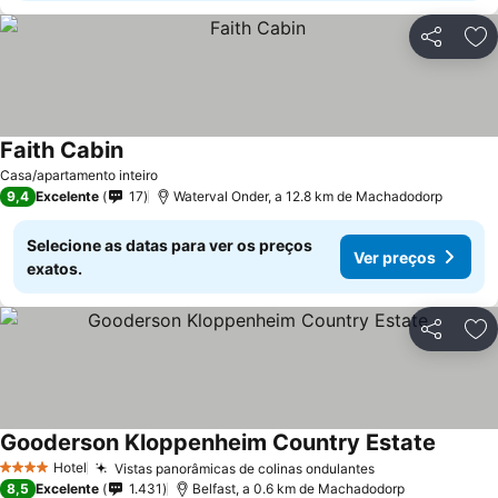
Partilhar
Ad
Faith Cabin
Ver preços
Casa/apartamento inteiro
9,4
Excelente
17
Waterval Onder, a 12.8 km de Machadodorp
Selecione as datas para ver os preços
Ver preços
exatos.
Partilhar
Ad
Gooderson Kloppenheim Country Estate
Ver pr
Hotel
Vistas panorâmicas de colinas ondulantes
Ver preços
4 Estrelas
8,5
Excelente
1.431
Belfast, a 0.6 km de Machadodorp