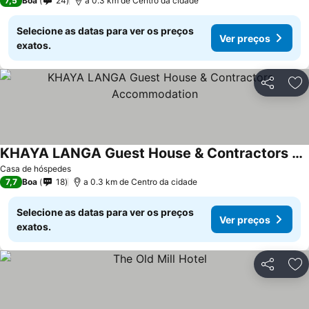
7,5
Boa
24
a 0.3 km de Centro da cidade
Selecione as datas para ver os preços
Ver preços
exatos.
Partilhar
Ad
KHAYA LANGA Guest House & Contractors Accommodation
Ver preços
Casa de hóspedes
7,7
Boa
18
a 0.3 km de Centro da cidade
Selecione as datas para ver os preços
Ver preços
exatos.
Partilhar
Ad