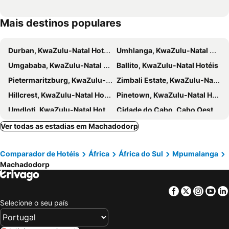
Mais destinos populares
Durban, KwaZulu-Natal Hotéis
Umhlanga, KwaZulu-Natal Hotéis
Umgababa, KwaZulu-Natal Hotéis
Ballito, KwaZulu-Natal Hotéis
Pietermaritzburg, KwaZulu-Natal Hotéis
Zimbali Estate, KwaZulu-Natal Hotéis
Hillcrest, KwaZulu-Natal Hotéis
Pinetown, KwaZulu-Natal Hotéis
Umdloti, KwaZulu-Natal Hotéis
Cidade do Cabo, Cabo Oeste Hotéis
Joanesburgo, Gauteng Hotéis
Nelspruit, Mpumalanga Hotéis
Ver todas as estadias em Machadodorp
Sandton, Gauteng Hotéis
Sun-Cidade, North West Hotéis
Comparador de Hotéis
África
África do Sul
Mpumalanga
Pretoria, Gauteng Hotéis
Pilanesberg National Park, North West Hotéis
Machadodorp
Kruger National Park, Limpopo Hotéis
Facebook
Twitter
Insta
Yo
Selecione o seu país