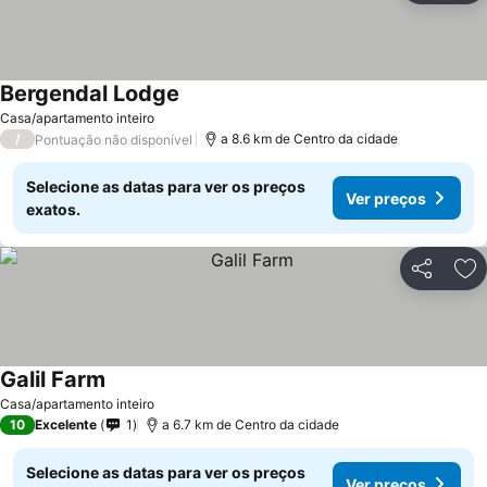
Bergendal Lodge
Ver preços
Casa/apartamento inteiro
/
a 8.6 km de Centro da cidade
Pontuação não disponível
Selecione as datas para ver os preços
Ver preços
exatos.
Partilhar
Ad
Galil Farm
Ver preços
Casa/apartamento inteiro
10
Excelente
1
a 6.7 km de Centro da cidade
Selecione as datas para ver os preços
Ver preços