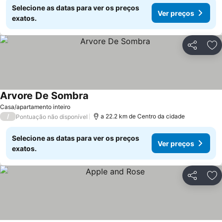
Selecione as datas para ver os preços
Ver preços
exatos.
Partilhar
Ad
Arvore De Sombra
Ver preços
Casa/apartamento inteiro
/
a 22.2 km de Centro da cidade
Pontuação não disponível
Selecione as datas para ver os preços
Ver preços
exatos.
Partilhar
Ad