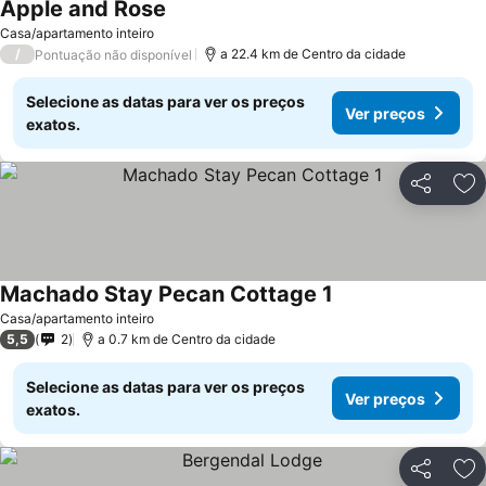
Apple and Rose
Ver preços
Casa/apartamento inteiro
/
a 22.4 km de Centro da cidade
Pontuação não disponível
Selecione as datas para ver os preços
Ver preços
exatos.
Partilhar
Ad
Machado Stay Pecan Cottage 1
Ver preços
Casa/apartamento inteiro
5,5
2
a 0.7 km de Centro da cidade
Selecione as datas para ver os preços
Ver preços
exatos.
Partilhar
Ad