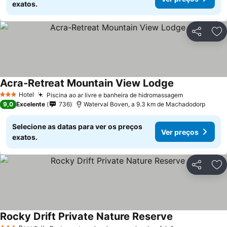
exatos.
Partilhar
Ad
Acra-Retreat Mountain View Lodge
Ver preços
Hotel
Piscina ao ar livre e banheira de hidromassagem
Ver preços
3 Estrelas
9,0
Excelente
736
Waterval Boven, a 9.3 km de Machadodorp
Selecione as datas para ver os preços
Ver preços
exatos.
Partilhar
Ad
Rocky Drift Private Nature Reserve
Ver preços