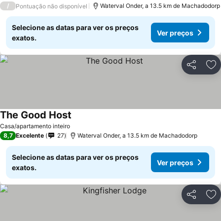
/
Waterval Onder, a 13.5 km de Machadodorp
Pontuação não disponível
Selecione as datas para ver os preços
Ver preços
exatos.
Partilhar
Ad
The Good Host
Ver preços
Casa/apartamento inteiro
8,7
Excelente
27
Waterval Onder, a 13.5 km de Machadodorp
Selecione as datas para ver os preços
Ver preços
exatos.
Partilhar
Ad