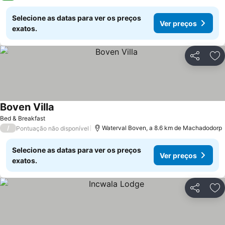
Selecione as datas para ver os preços
Ver preços
exatos.
Partilhar
Ad
Boven Villa
Ver preços
Bed & Breakfast
/
Waterval Boven, a 8.6 km de Machadodorp
Pontuação não disponível
Selecione as datas para ver os preços
Ver preços
exatos.
Partilhar
Ad