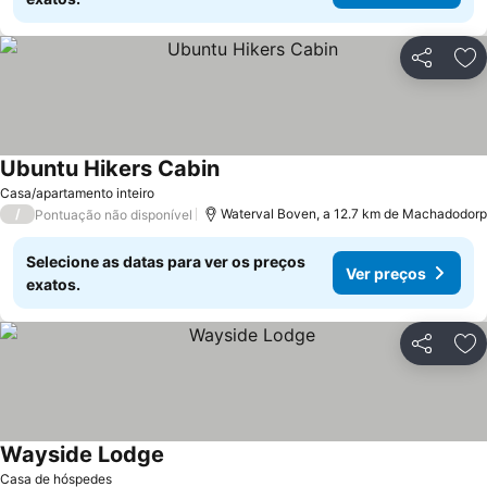
Partilhar
Ad
Ubuntu Hikers Cabin
Ver preços
Casa/apartamento inteiro
/
Waterval Boven, a 12.7 km de Machadodorp
Pontuação não disponível
Selecione as datas para ver os preços
Ver preços
exatos.
Partilhar
Ad
Wayside Lodge
Ver preços
Casa de hóspedes