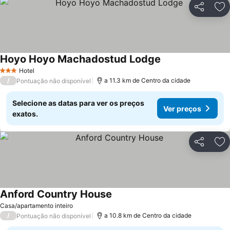
Partilhar
Ad
Hoyo Hoyo Machadostud Lodge
Ver preços
Hotel
3 Estrelas
/
a 11.3 km de Centro da cidade
Pontuação não disponível
Selecione as datas para ver os preços
Ver preços
exatos.
Partilhar
Ad
Anford Country House
Ver preços
Casa/apartamento inteiro
/
a 10.8 km de Centro da cidade
Pontuação não disponível