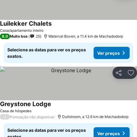
Luilekker Chalets
Ver preços
Casa/apartamento inteiro
8,0
Muito boa
25
Waterval Boven, a 11.4 km de Machadodorp
Selecione as datas para ver os preços
Ver preços
exatos.
Partilhar
Ad
Greystone Lodge
Ver preços
Casa de hóspedes
/
Dullstroom, a 12.6 km de Machadodorp
Pontuação não disponível
Selecione as datas para ver os preços
Ver preços
exatos.