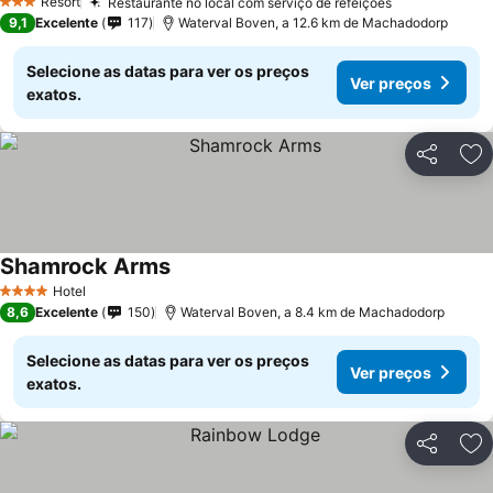
Resort
Restaurante no local com serviço de refeições
Ver preços
3 Estrelas
9,1
Excelente
117
Waterval Boven, a 12.6 km de Machadodorp
Selecione as datas para ver os preços
Ver preços
exatos.
Partilhar
Ad
Shamrock Arms
Ver preços
Hotel
4 Estrelas
8,6
Excelente
150
Waterval Boven, a 8.4 km de Machadodorp
Selecione as datas para ver os preços
Ver preços
exatos.
Partilhar
Ad