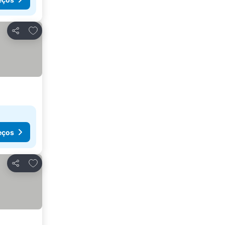
Adicionar aos favoritos
Partilhar
eços
Adicionar aos favoritos
Partilhar