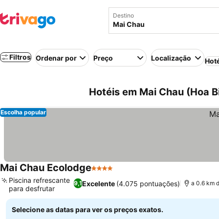
Destino
Filtros
Ordenar por
Preço
Localização
Hot
Hotéis em Mai Chau (Hoa B
Escolha popular
Mai Chau Ecolodge
4 Estrelas
Ver preços
Piscina refrescante
Excelente
(4.075 pontuações)
9,1
a 0.6 km 
para desfrutar
Ver preços
Selecione as datas para ver os preços exatos.