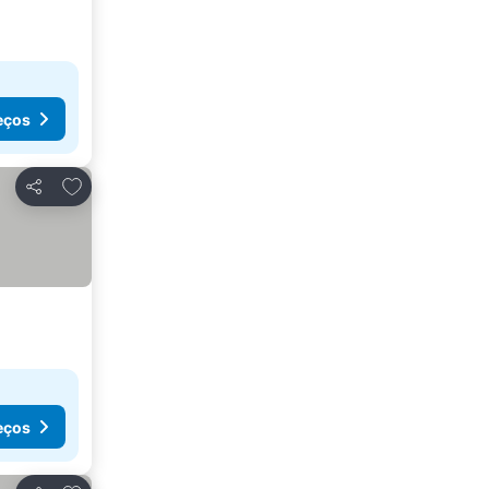
eços
Adicionar aos favoritos
Partilhar
eços