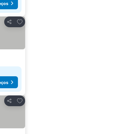
eços
Adicionar aos favoritos
Partilhar
eços
Adicionar aos favoritos
Partilhar