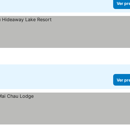
Ver pr
Ver pr