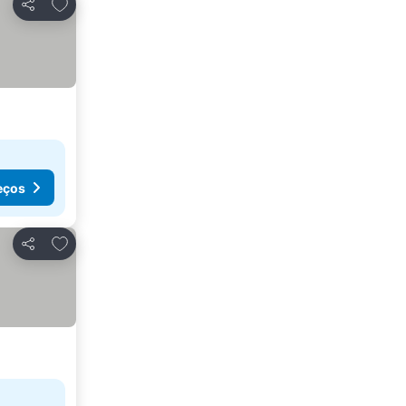
Adicionar aos favoritos
Partilhar
eços
Adicionar aos favoritos
Partilhar