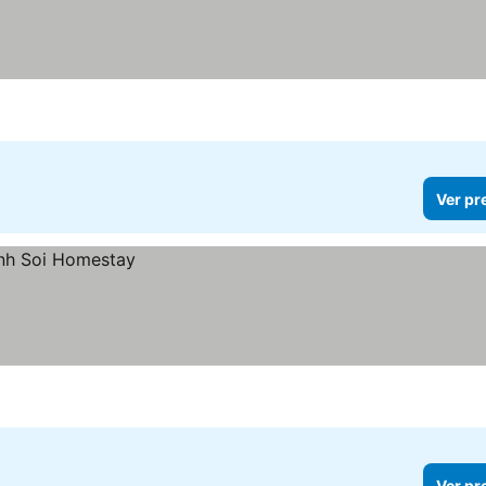
Ver pr
Ver pr