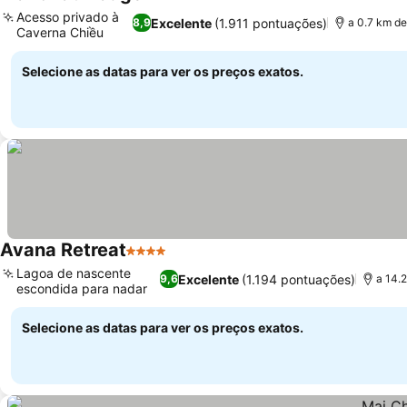
3 Estrelas
Ver preços
Acesso privado à
Excelente
(1.911 pontuações)
8,9
a 0.7 km de
Caverna Chiều
Ver preços
Selecione as datas para ver os preços exatos.
Avana Retreat
4 Estrelas
Ver preços
Lagoa de nascente
Excelente
(1.194 pontuações)
9,6
a 14.
escondida para nadar
Ver preços
Selecione as datas para ver os preços exatos.