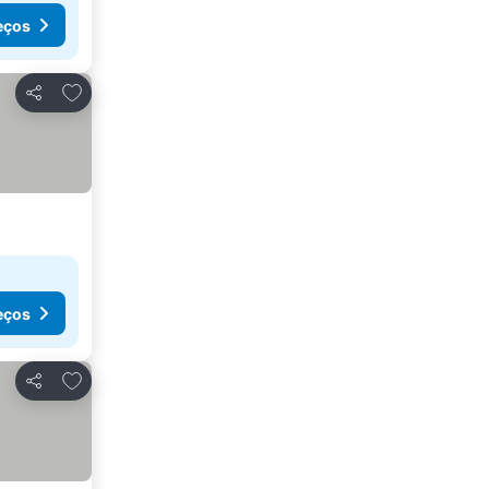
eços
Adicionar aos favoritos
Partilhar
eços
Adicionar aos favoritos
Partilhar