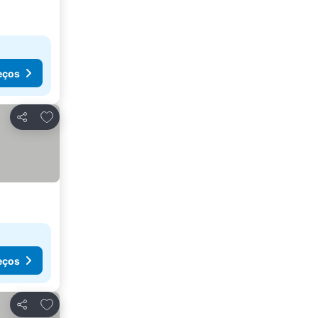
eços
Adicionar aos favoritos
Partilhar
eços
Adicionar aos favoritos
Partilhar