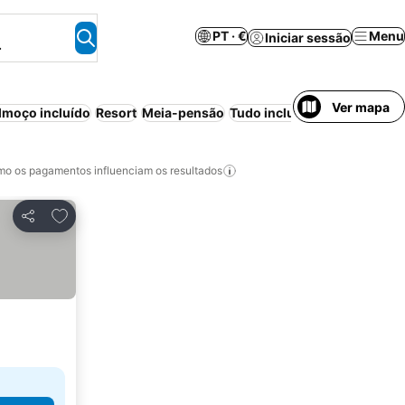
PT · €
Menu
Iniciar sessão
.
Ver mapa
moço incluído
Resort
Meia-pensão
Tudo incluído
Cancelamento
o os pagamentos influenciam os resultados
Adicionar aos favoritos
Partilhar