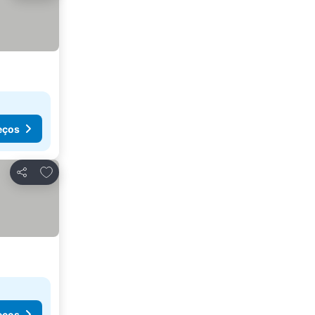
eços
Adicionar aos favoritos
Partilhar
eços