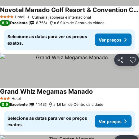
Novotel Manado Golf Resort & Convention Center
Hotel
Culinária japonesa e internacional
4 Estrelas
8,9
Excelente
8.756
a 6.9 km de Centro da cidade
Selecione as datas para ver os preços
Ver preços
exatos.
Partilhar
Ad
Grand Whiz Megamas Manado
Hotel
3 Estrelas
8,9
Excelente
1.143
a 1.6 km de Centro da cidade
Selecione as datas para ver os preços
Ver preços
exatos.