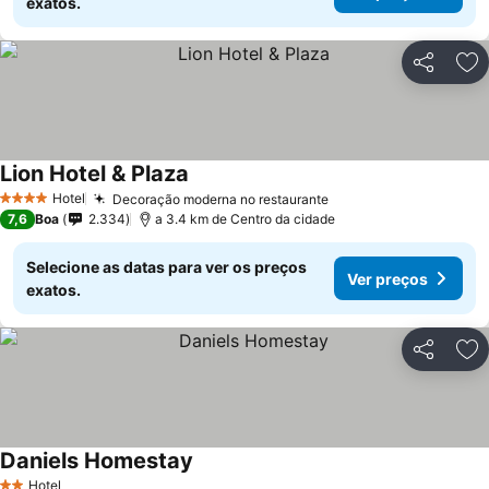
exatos.
Partilhar
Ad
Lion Hotel & Plaza
Hotel
Decoração moderna no restaurante
4 Estrelas
7,6
Boa
2.334
a 3.4 km de Centro da cidade
Selecione as datas para ver os preços
Ver preços
exatos.
Partilhar
Ad
Daniels Homestay
Hotel