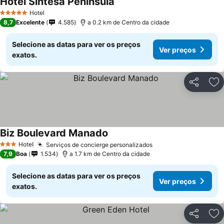
Hotel Sintesa Peninsula
Hotel
5 Estrelas
8,7
Excelente
4.585
a 0.2 km de Centro da cidade
Selecione as datas para ver os preços
Ver preços
exatos.
Partilhar
Ad
Biz Boulevard Manado
Hotel
Serviços de concierge personalizados
3 Estrelas
7,9
Boa
1.534
a 1.7 km de Centro da cidade
Selecione as datas para ver os preços
Ver preços
exatos.
Partilhar
Ad