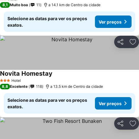
2 Estrelas
8,1
Muito boa
11
a 14.1 km de Centro da cidade
Selecione as datas para ver os preços
Ver preços
exatos.
Partilhar
Ad
Novita Homestay
Hotel
3 Estrelas
8,8
Excelente
118
a 13.5 km de Centro da cidade
Selecione as datas para ver os preços
Ver preços
exatos.
Partilhar
Ad