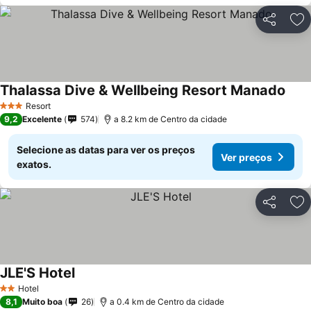
Partilhar
Ad
Thalassa Dive & Wellbeing Resort Manado
Resort
3 Estrelas
9,2
Excelente
574
a 8.2 km de Centro da cidade
Selecione as datas para ver os preços
Ver preços
exatos.
Partilhar
Ad
JLE'S Hotel
Hotel
2 Estrelas
8,1
Muito boa
26
a 0.4 km de Centro da cidade