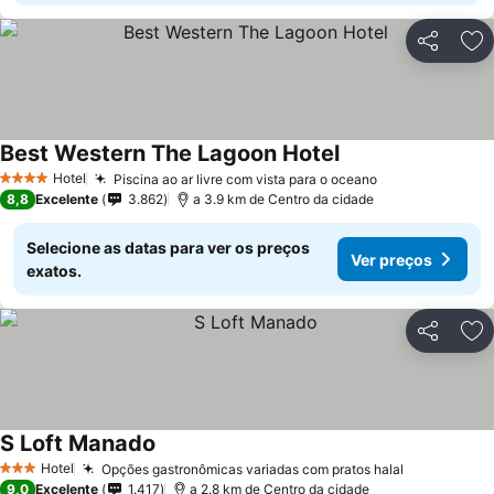
Partilhar
Ad
Best Western The Lagoon Hotel
Hotel
Piscina ao ar livre com vista para o oceano
4 Estrelas
8,8
Excelente
3.862
a 3.9 km de Centro da cidade
Selecione as datas para ver os preços
Ver preços
exatos.
Partilhar
Ad
S Loft Manado
Hotel
Opções gastronômicas variadas com pratos halal
3 Estrelas
9,0
Excelente
1.417
a 2.8 km de Centro da cidade