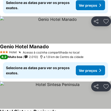
Selecione as datas para ver os preços
Ver preços
exatos.
Partilhar
Ad
Genio Hotel Manado
Hotel
Acesso à cozinha compartilhada no local
3 Estrelas
8,2
Muito boa
2.010
a 1.9 km de Centro da cidade
Selecione as datas para ver os preços
Ver preços
exatos.
Partilhar
Ad