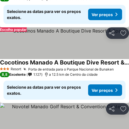
Selecione as datas para ver os preços
Ver preços
exatos.
Escolha popular
Partilhar
Ad
Cocotinos Manado A Boutique Dive Resort & Spa
Resort
Porta de entrada para o Parque Nacional de Bunaken
3 Estrelas
8,8
Excelente
1.127
a 12.5 km de Centro da cidade
Selecione as datas para ver os preços
Ver preços
exatos.
Partilhar
Ad