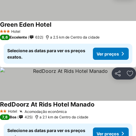
Green Eden Hotel
Hotel
3 Estrelas
8,6
Excelente
632
a 2.5 km de Centro da cidade
Selecione as datas para ver os preços
Ver preços
exatos.
Partilhar
Ad
RedDoorz At Rids Hotel Manado
Hotel
Acomodação econômica
2 Estrelas
7,8
Boa
425
a 2.1 km de Centro da cidade
Selecione as datas para ver os preços
Ver preços