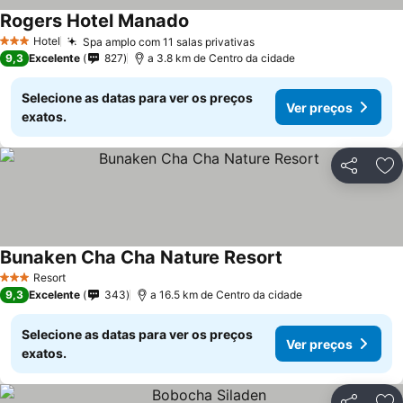
Rogers Hotel Manado
Hotel
Spa amplo com 11 salas privativas
3 Estrelas
9,3
Excelente
827
a 3.8 km de Centro da cidade
Selecione as datas para ver os preços
Ver preços
exatos.
Partilhar
Ad
Bunaken Cha Cha Nature Resort
Resort
3 Estrelas
9,3
Excelente
343
a 16.5 km de Centro da cidade
Selecione as datas para ver os preços
Ver preços
exatos.