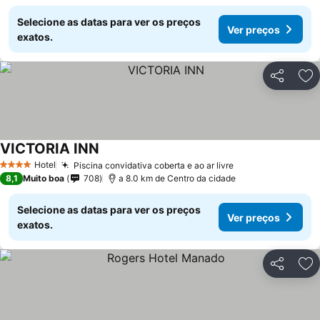
Selecione as datas para ver os preços
Ver preços
exatos.
Partilhar
Ad
VICTORIA INN
Hotel
Piscina convidativa coberta e ao ar livre
4 Estrelas
8,1
Muito boa
708
a 8.0 km de Centro da cidade
Selecione as datas para ver os preços
Ver preços
exatos.
Partilhar
Ad