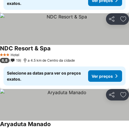
Ver preços
exatos.
Partilhar
Ad
NDC Resort & Spa
Hotel
3 Estrelas
6,8
19
a 4.5 km de Centro da cidade
Selecione as datas para ver os preços
Ver preços
exatos.
Partilhar
Ad
Aryaduta Manado