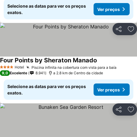
Selecione as datas para ver os preços
Ver preços
exatos.
Partilhar
Ad
Four Points by Sheraton Manado
Hotel
Piscina infinita na cobertura com vista para a baía
4 Estrelas
9,0
Excelente
8.941
a 2.8 km de Centro da cidade
Selecione as datas para ver os preços
Ver preços
exatos.
Partilhar
Ad