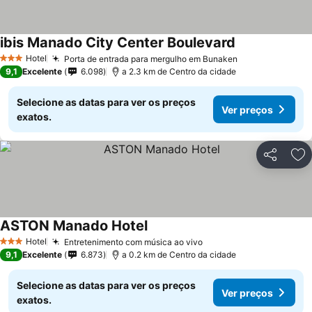
ibis Manado City Center Boulevard
Hotel
Porta de entrada para mergulho em Bunaken
3 Estrelas
9,1
Excelente
6.098
a 2.3 km de Centro da cidade
Selecione as datas para ver os preços
Ver preços
exatos.
Partilhar
Ad
ASTON Manado Hotel
Hotel
Entretenimento com música ao vivo
3 Estrelas
9,1
Excelente
6.873
a 0.2 km de Centro da cidade
Selecione as datas para ver os preços
Ver preços
exatos.