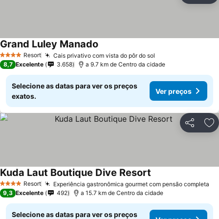
Grand Luley Manado
Resort
Cais privativo com vista do pôr do sol
4 Estrelas
8,7
Excelente
3.658
a 9.7 km de Centro da cidade
Selecione as datas para ver os preços
Ver preços
exatos.
Partilhar
Ad
Kuda Laut Boutique Dive Resort
Resort
Experiência gastronômica gourmet com pensão completa
4 Estrelas
9,3
Excelente
492
a 15.7 km de Centro da cidade
Selecione as datas para ver os preços