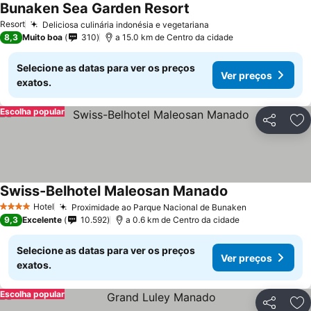
Bunaken Sea Garden Resort
Resort
Deliciosa culinária indonésia e vegetariana
8,3
Muito boa
310
a 15.0 km de Centro da cidade
Selecione as datas para ver os preços
Ver preços
exatos.
Escolha popular
Partilhar
Ad
Swiss-Belhotel Maleosan Manado
Hotel
Proximidade ao Parque Nacional de Bunaken
4 Estrelas
9,3
Excelente
10.592
a 0.6 km de Centro da cidade
Selecione as datas para ver os preços
Ver preços
exatos.
Escolha popular
Partilhar
Ad