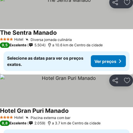
Partilhar
Ad
The Sentra Manado
Hotel
Diversa jornada culinária
4 Estrelas
9,5
Excelente
5.504
a 10.6 km de Centro da cidade
Selecione as datas para ver os preços
Ver preços
exatos.
Partilhar
Ad
Hotel Gran Puri Manado
Hotel
Piscina externa com bar
4 Estrelas
8,8
Excelente
2.059
a 3.7 km de Centro da cidade