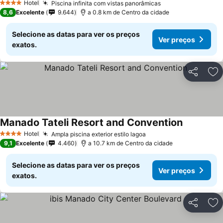
Hotel
Piscina infinita com vistas panorâmicas
4 Estrelas
8,6
Excelente
9.644
a 0.8 km de Centro da cidade
Selecione as datas para ver os preços
Ver preços
exatos.
Partilhar
Ad
Manado Tateli Resort and Convention
Hotel
Ampla piscina exterior estilo lagoa
4 Estrelas
9,1
Excelente
4.460
a 10.7 km de Centro da cidade
Selecione as datas para ver os preços
Ver preços
exatos.
Partilhar
Ad