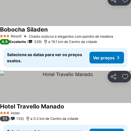
Partilhar
Ad
Bobocha Siladen
Resort
Chalés rústicos e elegantes com painéis de madeira
3 Estrelas
8,9
Excelente
329
a 16.1 km de Centro da cidade
Selecione as datas para ver os preços
Ver preços
exatos.
Partilhar
Ad
Hotel Travello Manado
Hotel
3 Estrelas
7,1
135
a 0.2 km de Centro da cidade