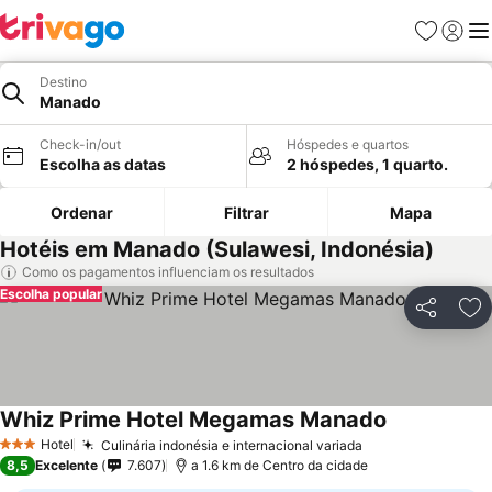
Favoritos
Iniciar
Me
Destino
Manado
Check-in/out
Hóspedes e quartos
Escolha as datas
2 hóspedes, 1 quarto.
Ordenar
Filtrar
Mapa
Hotéis em Manado (Sulawesi, Indonésia)
Como os pagamentos influenciam os resultados
Escolha popular
Partilhar
Ad
Whiz Prime Hotel Megamas Manado
Hotel
Culinária indonésia e internacional variada
3 Estrelas
8,5
Excelente
7.607
a 1.6 km de Centro da cidade