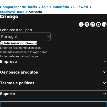
Comparador de Hotéis
Ásia
Indonésia
Sulawesi
Sulawesi Utara
Manado
Facebook
Twitter
Insta
Yo
Selecione o seu país
Adicionar no Google
Encontre facilmente os nossos
resultados: adicione o trivago como
fonte preferencial no Google.
Empresa
Os nossos produtos
Termos e políticas
Suporte