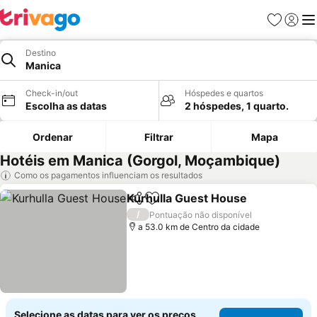
Favoritos
Iniciar
Me
Destino
Manica
Check-in/out
Hóspedes e quartos
Escolha as datas
2 hóspedes, 1 quarto.
Ordenar
Filtrar
Mapa
Hotéis em Manica (Gorgol, Moçambique)
Como os pagamentos influenciam os resultados
Kurhulla Guest House
Partilhar
Adicionar aos favoritos
/
Pontuação não disponível
a 53.0 km de Centro da cidade
Selecione as datas para ver os preços