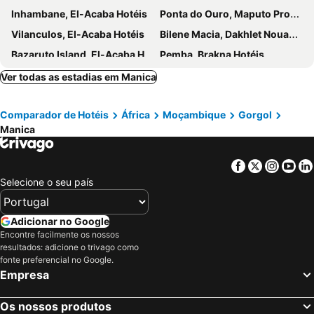
Inhambane, El-Acaba Hotéis
Ponta do Ouro, Maputo Province Hotéis
Vilanculos, El-Acaba Hotéis
Bilene Macia, Dakhlet Nouadhibou Hotéis
Bazaruto Island, El-Acaba Hotéis
Pemba, Brakna Hotéis
Ver todas as estadias em Manica
Comparador de Hotéis
África
Moçambique
Gorgol
Manica
Facebook
Twitter
Insta
Yo
Selecione o seu país
Adicionar no Google
Encontre facilmente os nossos
resultados: adicione o trivago como
fonte preferencial no Google.
Empresa
Os nossos produtos