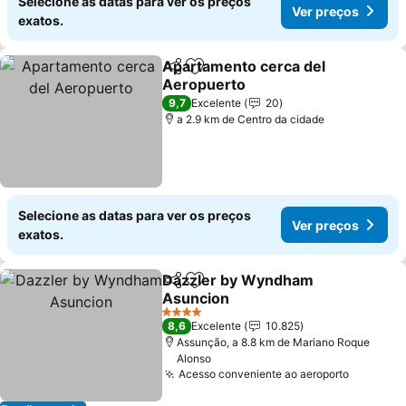
Selecione as datas para ver os preços
Ver preços
exatos.
Apartamento cerca del
Partilhar
Adicionar aos favoritos
Aeropuerto
9,7
Excelente
20
a 2.9 km de Centro da cidade
Selecione as datas para ver os preços
Ver preços
exatos.
Dazzler by Wyndham
Partilhar
Adicionar aos favoritos
Asuncion
4 Estrelas
8,6
Excelente
10.825
Assunção, a 8.8 km de Mariano Roque
Alonso
Acesso conveniente ao aeroporto