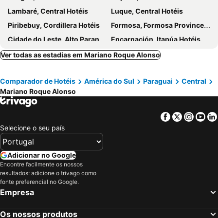
Lambaré, Central Hotéis
Luque, Central Hotéis
Westfalenhaus
Chaco
Piribebuy, Cordillera Hotéis
Formosa, Formosa Province Hotéis
Las Lomas Casa Hotel
Sheraton Asuncion Hotel
Cidade do Leste, Alto Paraná Hotéis
Encarnación, Itapúa Hotéis
Asuncion Internacional Downtown Hotel
Hotel Las Margaritas
Salto del Guairá, Canindeyú Hotéis
Pedro Juan Caballero, Amambay Hotéis
Ver todas as estadias em Mariano Roque Alonso
Concepción, Concepción Hotéis
Bella Vista, Itapúa Hotéis
Comparador de Hotéis
América do Sul
Paraguai
Central
Hernandaríaz, Alto Paraná Hotéis
Mariano Roque Alonso
Facebook
Twitter
Insta
Yo
Selecione o seu país
Adicionar no Google
Encontre facilmente os nossos
resultados: adicione o trivago como
fonte preferencial no Google.
Empresa
Os nossos produtos