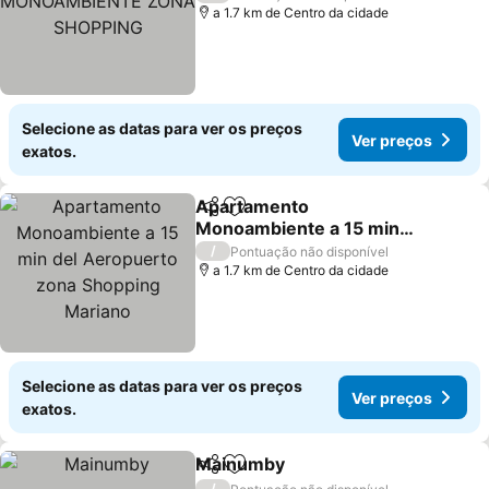
SHOPPING
a 1.7 km de Centro da cidade
Selecione as datas para ver os preços
Ver preços
exatos.
Apartamento
Partilhar
Adicionar aos favoritos
Monoambiente a 15 min
del Aeropuerto zona
/
Pontuação não disponível
Shopping Mariano
a 1.7 km de Centro da cidade
Selecione as datas para ver os preços
Ver preços
exatos.
Mainumby
Partilhar
Adicionar aos favoritos
/