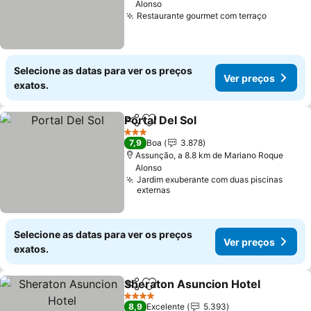
Alonso
Restaurante gourmet com terraço
Selecione as datas para ver os preços
Ver preços
exatos.
Portal Del Sol
Partilhar
Adicionar aos favoritos
3 Estrelas
7,9
Boa
3.878
Assunção, a 8.8 km de Mariano Roque
Alonso
Jardim exuberante com duas piscinas
externas
Selecione as datas para ver os preços
Ver preços
exatos.
Sheraton Asuncion Hotel
Partilhar
Adicionar aos favoritos
4 Estrelas
8,9
Excelente
5.393