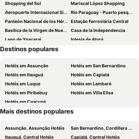
Shopping del Sol
Mariscal López Shopping
Zielo Hotel
Five Hotel & Residences
Aeropuerto Internacional Silvio Pettirossi
Rio Paraguay - Puerto pesquero
Palmaroga Hotel Asuncion, Tapestry Collection by Hilton
Danieri Asunción Hotel
Panteón Nacional de los Héroes
Estação Ferroviária Central
Hotel Villa Morra Suites
Hotel Amalfi
Basílica de la Vírgen de Nuestra Señora de los Milagros de Caacupé
Casa de la Independencia
The Hub Urban Hotel
Gran Hotel del Paraguay
Lago de Ypacarai
Iglesia de Atyrá
Giuseppe Suites Hotel
Esplendor by Wyndham Asunción
Destinos populares
Hotel Le Pelican
Aloft Asuncion
Hassler
SBS Hotel & Spa
Hotéis em Assunção
Hotéis em San Bernardino
Hotel Bristol
Paramanta Lifestyle Hotel
Hotéis em Itauguá
Hotéis em Capiatá
Hilton Garden Inn Asuncion Aviadores del Chaco
Divina Tower Apart Hotel
Hotéis em Luque
Hotéis em Lambaré
Hotel Santo Domingo
Beulah Hotel Boutique
Hotéis em Piribebuy
Hotéis em Villa Elisa
Hotel Westfalenhaus
ÚNICO - Stay & Residences by AVA
Hotéis em Caacupé
Factoria Hotel
Tryp by Wyndham Asuncion
Mais destinos populares
La Morada Posada Boutique
Gran Hotel Parana
Vivarium
CENTRAL RIVIERA HOTEL Asunción
Assunção, Assunção Hotéis
San Bernardino, Cordillera Hotéis
Ramada Suites by Wyndham Asuncion Aeropuerto
Sol de Luque Casa-hotel
Itauguá, Central Hotéis
Capiatá, Central Hotéis
Gran Bourbon Hotel Asunción
Mandala