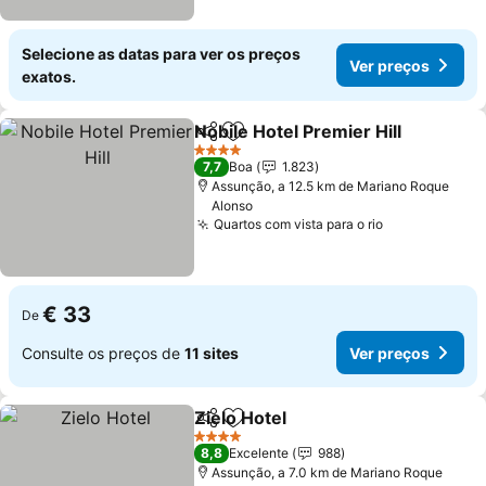
Selecione as datas para ver os preços
Ver preços
exatos.
Nobile Hotel Premier Hill
Partilhar
Adicionar aos favoritos
4 Estrelas
7,7
Boa
1.823
Assunção, a 12.5 km de Mariano Roque
Alonso
Quartos com vista para o rio
€ 33
De
Consulte os preços de
11 sites
Ver preços
Zielo Hotel
Partilhar
Adicionar aos favoritos
4 Estrelas
8,8
Excelente
988
Assunção, a 7.0 km de Mariano Roque