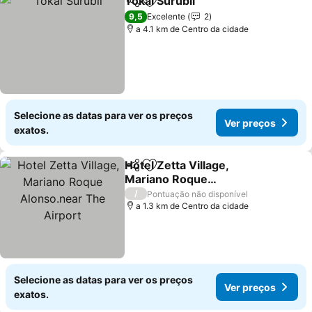
Tokai Surubii
Partilhar
Adicionar aos favoritos
9,5
Excelente
2
a 4.1 km de Centro da cidade
Selecione as datas para ver os preços
Ver preços
exatos.
Hotel Zetta Village,
Partilhar
Adicionar aos favoritos
Mariano Roque
Alonso.near The Airport
/
Pontuação não disponível
a 1.3 km de Centro da cidade
Selecione as datas para ver os preços
Ver preços
exatos.