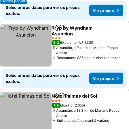
Escolha popular
Selecione as datas para ver os preços
Ver preços
exatos.
Tryp by Wyndham
Partilhar
Adicionar aos favoritos
Asuncion
3 Estrelas
9,2
Excelente
1.380
Assunção, a 9.4 km de Mariano Roque
Alonso
Restaurante 836 por um chef renomado
Selecione as datas para ver os preços
Ver preços
exatos.
Hotel Palmas del Sol
Partilhar
Adicionar aos favoritos
3 Estrelas
7,9
Boa
2.655
Assunção, a 12.3 km de Mariano Roque
Alonso
Buffet de café da manhã variado