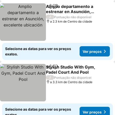
Amplio departamento a
Partilhar
Adicionar aos favoritos
estrenar en Asunción,
excelente ubicación
/
Pontuação não disponível
a 2.3 km de Centro da cidade
Selecione as datas para ver os preços
Ver preços
exatos.
Stylish Studio With Gym,
Partilhar
Adicionar aos favoritos
Padel Court And Pool
/
Pontuação não disponível
a 3.3 km de Centro da cidade
Selecione as datas para ver os preços
Ver preços
exatos.