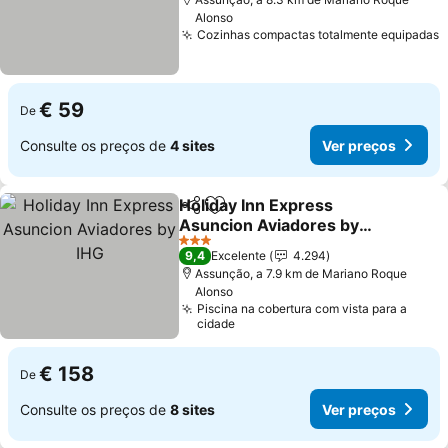
Alonso
Cozinhas compactas totalmente equipadas
€ 59
De
Consulte os preços de
4 sites
Ver preços
Holiday Inn Express
Partilhar
Adicionar aos favoritos
Asuncion Aviadores by
IHG
3 Estrelas
9,4
Excelente
4.294
Assunção, a 7.9 km de Mariano Roque
Alonso
Piscina na cobertura com vista para a
cidade
€ 158
De
Consulte os preços de
8 sites
Ver preços