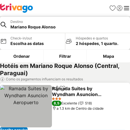
Favoritos
Iniciar
Me
Destino
Mariano Roque Alonso
Check-in/out
Hóspedes e quartos
Escolha as datas
2 hóspedes, 1 quarto.
Ordenar
Filtrar
Mapa
Hotéis em Mariano Roque Alonso (Central,
Paraguai)
Como os pagamentos influenciam os resultados
Ramada Suites by
Partilhar
Adicionar aos favoritos
Wyndham Asuncion
Aeropuerto
3 Estrelas
8,5
Excelente
518
a 1.3 km de Centro da cidade
Escolha popular