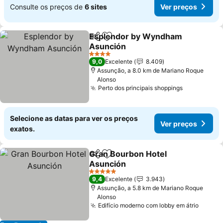
Consulte os preços de
6 sites
Ver preços
Esplendor by Wyndham
Partilhar
Adicionar aos favoritos
Asunción
4 Estrelas
9,0
Excelente
8.409
Assunção, a 8.0 km de Mariano Roque
Alonso
Perto dos principais shoppings
Selecione as datas para ver os preços
Ver preços
exatos.
Gran Bourbon Hotel
Partilhar
Adicionar aos favoritos
Asunción
5 Estrelas
9,4
Excelente
3.943
Assunção, a 5.8 km de Mariano Roque
Alonso
Edifício moderno com lobby em átrio