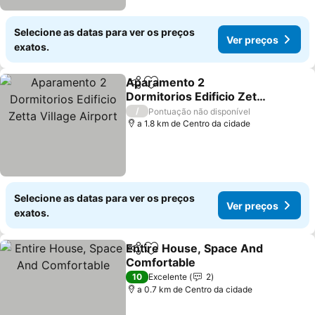
Selecione as datas para ver os preços
Ver preços
exatos.
Aparamento 2
Partilhar
Adicionar aos favoritos
Dormitorios Edificio Zetta
Village Airport
/
Pontuação não disponível
a 1.8 km de Centro da cidade
Selecione as datas para ver os preços
Ver preços
exatos.
Entire House, Space And
Partilhar
Adicionar aos favoritos
Comfortable
10
Excelente
2
a 0.7 km de Centro da cidade