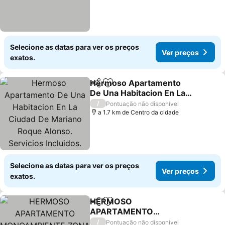
Selecione as datas para ver os preços
Ver preços
exatos.
Hermoso Apartamento
Partilhar
Adicionar aos favoritos
De Una Habitacion En La
Ciudad De Mariano Roque
/
Pontuação não disponível
Alonso. Servicios
a 1.7 km de Centro da cidade
Incluidos.
Selecione as datas para ver os preços
Ver preços
exatos.
HERMOSO
Partilhar
Adicionar aos favoritos
APARTAMENTO
MONOAMBIENTE ZONA
/
Pontuação não disponível