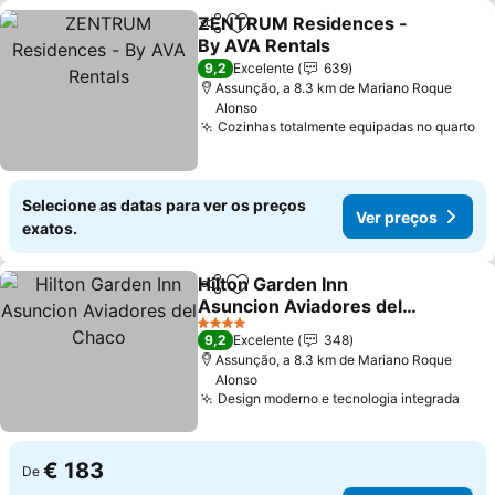
ZENTRUM Residences -
Partilhar
Adicionar aos favoritos
By AVA Rentals
9,2
Excelente
639
Assunção, a 8.3 km de Mariano Roque
Alonso
Cozinhas totalmente equipadas no quarto
Selecione as datas para ver os preços
Ver preços
exatos.
Hilton Garden Inn
Partilhar
Adicionar aos favoritos
Asuncion Aviadores del
Chaco
4 Estrelas
9,2
Excelente
348
Assunção, a 8.3 km de Mariano Roque
Alonso
Design moderno e tecnologia integrada
€ 183
De