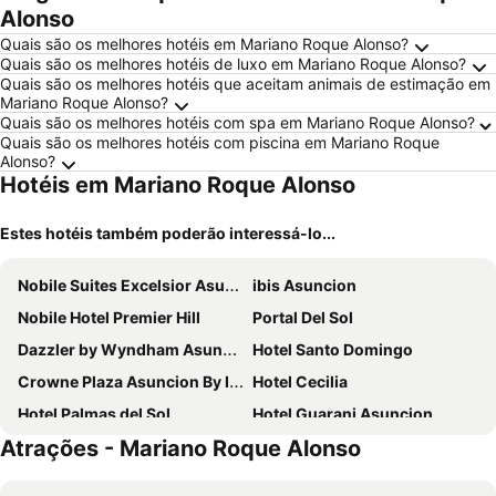
Alonso
Quais são os melhores hotéis em Mariano Roque Alonso?
Quais são os melhores hotéis de luxo em Mariano Roque Alonso?
Quais são os melhores hotéis que aceitam animais de estimação em
Mariano Roque Alonso?
Quais são os melhores hotéis com spa em Mariano Roque Alonso?
Quais são os melhores hotéis com piscina em Mariano Roque
Alonso?
Hotéis em Mariano Roque Alonso
Estes hotéis também poderão interessá-lo...
Nobile Suites Excelsior Asuncion
ibis Asuncion
Nobile Hotel Premier Hill
Portal Del Sol
Dazzler by Wyndham Asuncion
Hotel Santo Domingo
Crowne Plaza Asuncion By Ihg
Hotel Cecilia
Hotel Palmas del Sol
Hotel Guarani Asuncion
Atrações - Mariano Roque Alonso
Paseo La Galeria Hotel & Suites
Granados Park Hotel
Holiday Inn Express Asuncion Aviadores by IHG
Sabe Center Hotel