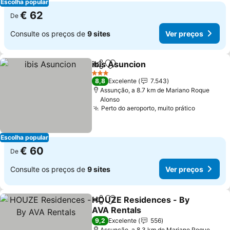
Escolha popular
€ 62
De
Consulte os preços de
9 sites
Ver preços
ibis Asuncion
Partilhar
Adicionar aos favoritos
3 Estrelas
8,8
Excelente
7.543
Assunção, a 8.7 km de Mariano Roque
Alonso
Perto do aeroporto, muito prático
Escolha popular
€ 60
De
Consulte os preços de
9 sites
Ver preços
HOUZE Residences - By
Partilhar
Adicionar aos favoritos
AVA Rentals
9,2
Excelente
556
Assunção, a 8.3 km de Mariano Roque