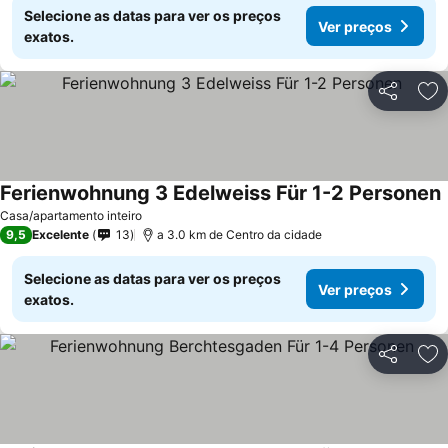
Selecione as datas para ver os preços
Ver preços
exatos.
Partilhar
Ad
Ferienwohnung 3 Edelweiss Für 1-2 Personen
Casa/apartamento inteiro
9,5
Excelente
13
a 3.0 km de Centro da cidade
Selecione as datas para ver os preços
Ver preços
exatos.
Partilhar
Ad