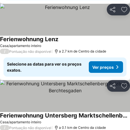
Partilhar
Ad
Ferienwohnung Lenz
Casa/apartamento inteiro
/
a 2.7 km de Centro da cidade
Pontuação não disponível
Selecione as datas para ver os preços
Ver preços
exatos.
Partilhar
Ad
Ferienwohnung Untersberg Marktschellenberg Salzburg Berchtesgaden
Casa/apartamento inteiro
/
a 0.1 km de Centro da cidade
Pontuação não disponível