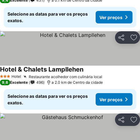
9,4
Excelente
431
a 0.1 km de Centro da cidade
Selecione as datas para ver os preços
Ver preços
exatos.
Partilhar
Ad
Hotel & Chalets Lampllehen
Hotel
Restaurante acolhedor com culinária local
3 Estrelas
9,6
Excelente
496
a 2.0 km de Centro da cidade
Selecione as datas para ver os preços
Ver preços
exatos.
Partilhar
Ad