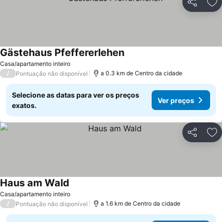
Partilhar
Ad
Gästehaus Pfeffererlehen
Casa/apartamento inteiro
/
a 0.3 km de Centro da cidade
Pontuação não disponível
Selecione as datas para ver os preços
Ver preços
exatos.
Partilhar
Ad
Haus am Wald
Casa/apartamento inteiro
/
a 1.6 km de Centro da cidade
Pontuação não disponível