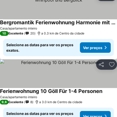
Bergromantik Ferienwohnung Harmonie mit Sauna, Whirlpool und Bergblick
Casa/apartamento inteiro
10
Excelente
20
a 0.3 km de Centro da cidade
Selecione as datas para ver os preços
Ver preços
exatos.
Partilhar
Ad
Ferienwohnung 10 Göll Für 1-4 Personen
Casa/apartamento inteiro
9,6
Excelente
8
a 3.0 km de Centro da cidade
Selecione as datas para ver os preços
Ver preços