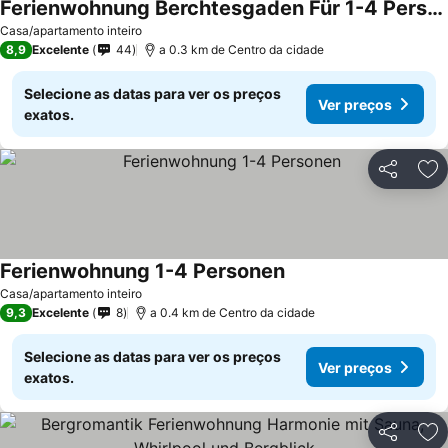
Ferienwohnung Berchtesgaden Für 1-4 Personen
Casa/apartamento inteiro
8,9
Excelente
44
a 0.3 km de Centro da cidade
Selecione as datas para ver os preços
Ver preços
exatos.
Partilhar
Ad
Ferienwohnung 1-4 Personen
Casa/apartamento inteiro
9,3
Excelente
8
a 0.4 km de Centro da cidade
Selecione as datas para ver os preços
Ver preços
exatos.
Partilhar
Ad