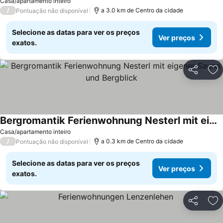
Casa/apartamento inteiro
/
a 3.0 km de Centro da cidade
Pontuação não disponível
Selecione as datas para ver os preços
Ver preços
exatos.
Partilhar
Ad
Bergromantik Ferienwohnung Nesterl mit eigener Sauna und Bergblick
Casa/apartamento inteiro
/
a 0.3 km de Centro da cidade
Pontuação não disponível
Selecione as datas para ver os preços
Ver preços
exatos.
Partilhar
Ad