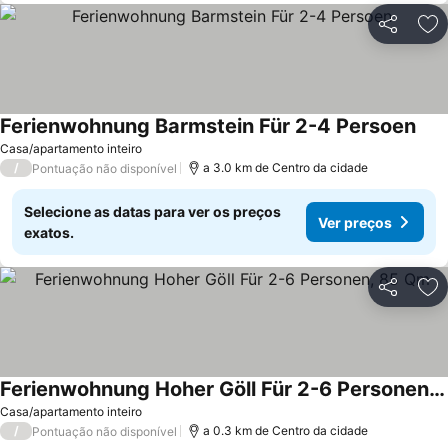
Partilhar
Ad
Ferienwohnung Barmstein Für 2-4 Persoen
Casa/apartamento inteiro
/
a 3.0 km de Centro da cidade
Pontuação não disponível
Selecione as datas para ver os preços
Ver preços
exatos.
Partilhar
Ad
Ferienwohnung Hoher Göll Für 2-6 Personen, 85 Qm
Casa/apartamento inteiro
/
a 0.3 km de Centro da cidade
Pontuação não disponível