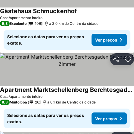
Gästehaus Schmuckenhof
Casa/apartamento inteiro
9,3
Excelente
106
a 3.0 km de Centro da cidade
Selecione as datas para ver os preços
Ver preços
exatos.
Partilhar
Ad
Apartment Marktschellenberg Berchtesgaden Salzburg 1 Zimmer
Casa/apartamento inteiro
8,3
Muito boa
26
a 0.1 km de Centro da cidade
Selecione as datas para ver os preços
Ver preços
exatos.