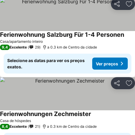
Partilhar
Ad
Ferienwohnung Salzburg Für 1-4 Personen
Casa/apartamento inteiro
9,4
Excelente
29
a 0.3 km de Centro da cidade
Selecione as datas para ver os preços
Ver preços
exatos.
Partilhar
Ad
Ferienwohnungen Zechmeister
Casa de hóspedes
8,4
Excelente
21
a 0.3 km de Centro da cidade