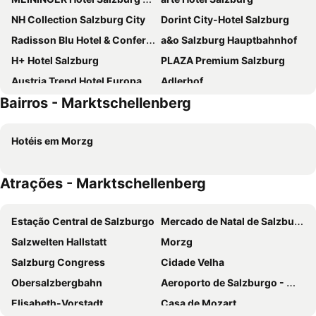
NH Collection Salzburg City
Dorint City-Hotel Salzburg
Radisson Blu Hotel & Conference Centre, Salzburg
a&o Salzburg Hauptbahnhof
H+ Hotel Salzburg
PLAZA Premium Salzburg
Austria Trend Hotel Europa Salzburg
Adlerhof
Bairros - Marktschellenberg
Cocoon Salzburg
Hotel Max 70
Hotel Mercure Salzburg City
Hotel Evido Salzburg City Center
Hotéis em Morzg
Hotel Vogelweiderhof
Four Points Flex by Sheraton Salzburg Messe
JUFA Hotel Salzburg City
Leonardo Hotel Salzburg City Center
Atrações - Marktschellenberg
ARCOTEL Castellani Salzburg
Altstadthotel Kasererbräu
Altstadt Hotel Hofwirt Salzburg
Design Hotel zum Hirschen Salzburg
Estação Central de Salzburgo
Mercado de Natal de Salzburgo
Imlauer Hotel Pitter Salzburg
HYPERION Hotel Salzburg
Salzwelten Hallstatt
Morzg
Holiday Inn Salzburg City By Ihg
Hotel Das Junior by MAX 70
Salzburg Congress
Cidade Velha
harry's home Salzburg
The Passenger, a Tribute Portfolio Hotel
Obersalzbergbahn
Aeroporto de Salzburgo - WA Mozart
B&B Hotel Salzburg-Nord
Hotel am Mirabellplatz
Elisabeth-Vorstadt
Casa de Mozart
Hotel Scherer
B&B HOTEL Salzburg-Süd