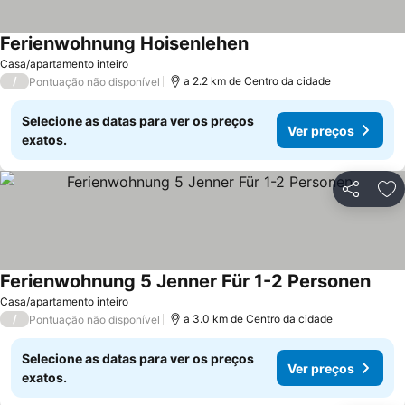
Ferienwohnung Hoisenlehen
Casa/apartamento inteiro
/
a 2.2 km de Centro da cidade
Pontuação não disponível
Selecione as datas para ver os preços
Ver preços
exatos.
Partilhar
Ad
Ferienwohnung 5 Jenner Für 1-2 Personen
Casa/apartamento inteiro
/
a 3.0 km de Centro da cidade
Pontuação não disponível
Selecione as datas para ver os preços
Ver preços
exatos.