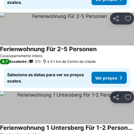
exatos.
Partilhar
Ad
Ferienwohnung Für 2-5 Personen
Casa/apartamento inteiro
9,7
Excelente
37
a 0.1 km de Centro da cidade
Selecione as datas para ver os preços
Ver preços
exatos.
Partilhar
Ad
Ferienwohnung 1 Untersberg Für 1-2 Personen