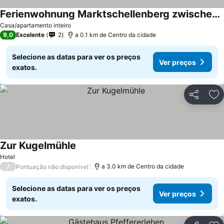
Ferienwohnung Marktschellenberg zwischen Berchtesgaden und Salzberg am Untersberg
Casa/apartamento inteiro
9,0
Excelente
2
a 0.1 km de Centro da cidade
Selecione as datas para ver os preços
Ver preços
exatos.
Partilhar
Ad
Zur Kugelmühle
Hotel
/
a 3.0 km de Centro da cidade
Pontuação não disponível
Selecione as datas para ver os preços
Ver preços
exatos.