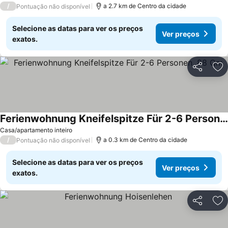
/
a 2.7 km de Centro da cidade
Pontuação não disponível
Selecione as datas para ver os preços
Ver preços
exatos.
Partilhar
Ad
Ferienwohnung Kneifelspitze Für 2-6 Personen, 88 Qm
Casa/apartamento inteiro
/
a 0.3 km de Centro da cidade
Pontuação não disponível
Selecione as datas para ver os preços
Ver preços
exatos.
Partilhar
Ad