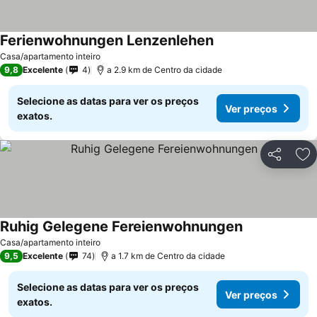
Ferienwohnungen Lenzenlehen
Casa/apartamento inteiro
9,8
Excelente
4
a 2.9 km de Centro da cidade
Selecione as datas para ver os preços
Ver preços
exatos.
Partilhar
Ad
Ruhig Gelegene Fereienwohnungen
Casa/apartamento inteiro
9,5
Excelente
74
a 1.7 km de Centro da cidade
Selecione as datas para ver os preços
Ver preços
exatos.