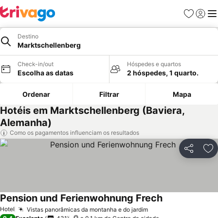
Favoritos
Iniciar
Me
Destino
Marktschellenberg
Check-in/out
Hóspedes e quartos
Escolha as datas
2 hóspedes, 1 quarto.
Ordenar
Filtrar
Mapa
Hotéis em Marktschellenberg (Baviera,
Alemanha)
Como os pagamentos influenciam os resultados
Partilhar
Ad
Pension und Ferienwohnung Frech
Hotel
Vistas panorâmicas da montanha e do jardim