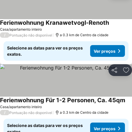
Ferienwohnung Kranawetvogl-Renoth
Casa/apartamento inteiro
/
a 0.3 km de Centro da cidade
Pontuação não disponível
Selecione as datas para ver os preços
Ver preços
exatos.
Partilhar
Ad
Ferienwohnung Für 1-2 Personen, Ca. 45qm
Casa/apartamento inteiro
/
a 0.3 km de Centro da cidade
Pontuação não disponível
Selecione as datas para ver os preços
Ver preços
exatos.