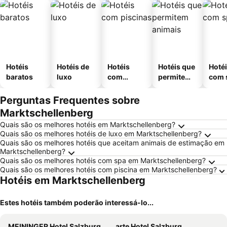
Hotéis
Hotéis de
Hotéis
Hotéis que
Hoté
baratos
luxo
com
permitem
com 
piscinas
animais
Perguntas Frequentes sobre
Marktschellenberg
Quais são os melhores hotéis em Marktschellenberg?
Quais são os melhores hotéis de luxo em Marktschellenberg?
Quais são os melhores hotéis que aceitam animais de estimação em
Marktschellenberg?
Quais são os melhores hotéis com spa em Marktschellenberg?
Quais são os melhores hotéis com piscina em Marktschellenberg?
Hotéis em Marktschellenberg
Estes hotéis também poderão interessá-lo...
MEININGER Hotel Salzburg City Center
arte Hotel Salzburg