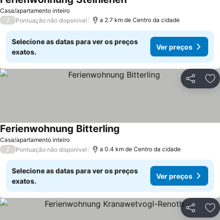
Casa/apartamento inteiro
/
a 2.7 km de Centro da cidade
Pontuação não disponível
Selecione as datas para ver os preços
Ver preços
exatos.
Partilhar
Ad
Ferienwohnung Bitterling
Casa/apartamento inteiro
/
a 0.4 km de Centro da cidade
Pontuação não disponível
Selecione as datas para ver os preços
Ver preços
exatos.
Partilhar
Ad