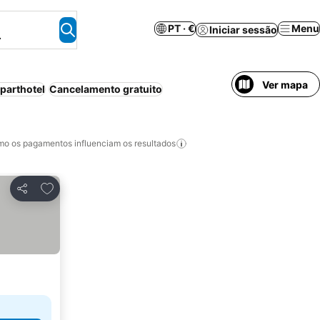
PT · €
Menu
Iniciar sessão
.
Ver mapa
parthotel
Cancelamento gratuito
o os pagamentos influenciam os resultados
Adicionar aos favoritos
Partilhar