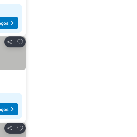
eços
Adicionar aos favoritos
Partilhar
eços
Adicionar aos favoritos
Partilhar