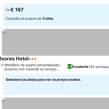
único
€ 167
De
Consulte os preços de
3 sites
Ixoras Hotel
3 Estrelas
Mobiliário de quarto personalizado,
Excelente
(55 pontuaç
8,6
Quartos com varanda ou terraço
exclusivos
Selecione as datas para ver os preços exatos.