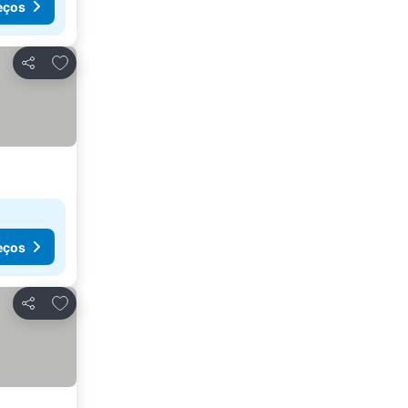
eços
Adicionar aos favoritos
Partilhar
eços
Adicionar aos favoritos
Partilhar