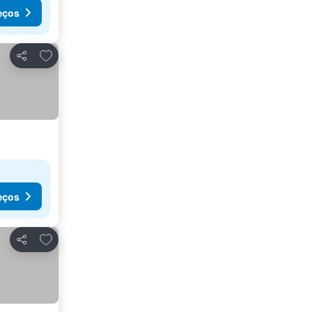
eços
Adicionar aos favoritos
Partilhar
eços
Adicionar aos favoritos
Partilhar