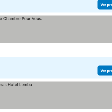
Ver pr
Ver pr