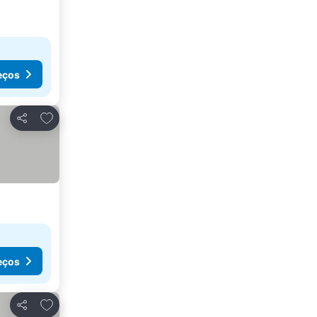
eços
Adicionar aos favoritos
Partilhar
eços
Adicionar aos favoritos
Partilhar