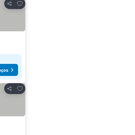
Adicionar aos favoritos
Partilhar
eços
Adicionar aos favoritos
Partilhar