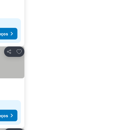
eços
Adicionar aos favoritos
Partilhar
eços