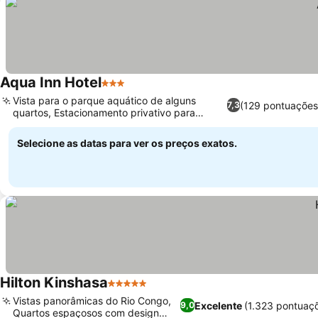
Aqua Inn Hotel
3 Estrelas
Vista para o parque aquático de alguns
(129 pontuações
7,3
quartos, Estacionamento privativo para
veículos
Selecione as datas para ver os preços exatos.
Hilton Kinshasa
5 Estrelas
Vistas panorâmicas do Rio Congo,
Excelente
(1.323 pontuaç
9,0
Quartos espaçosos com design