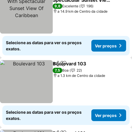
Spectacular Sunset View
Of Caribbean
Ver preços
9,8
Excelente
196
a 14.9 km de Centro da cidade
Selecione as datas para ver os preços
Ver preços
exatos.
Boulevard 103
Partilhar
Adicionar aos favoritos
Ver preços
7,5
Boa
22
a 1.3 km de Centro da cidade
Selecione as datas para ver os preços
Ver preços
exatos.