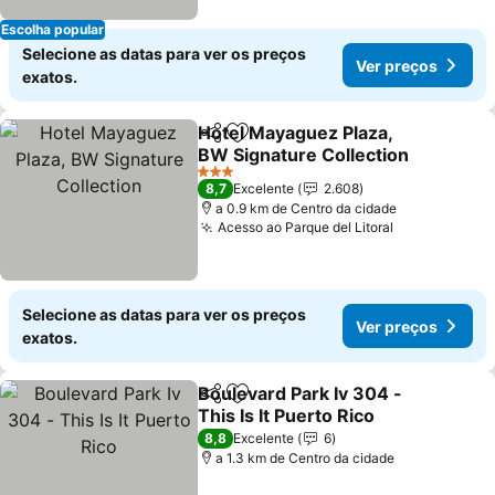
Escolha popular
Selecione as datas para ver os preços
Ver preços
exatos.
Hotel Mayaguez Plaza,
Partilhar
Adicionar aos favoritos
BW Signature Collection
Ver preços
3 Estrelas
8,7
Excelente
2.608
a 0.9 km de Centro da cidade
Acesso ao Parque del Litoral
Ver preços
Selecione as datas para ver os preços
Ver preços
exatos.
Boulevard Park Iv 304 -
Partilhar
Adicionar aos favoritos
This Is It Puerto Rico
Ver preços
8,8
Excelente
6
a 1.3 km de Centro da cidade