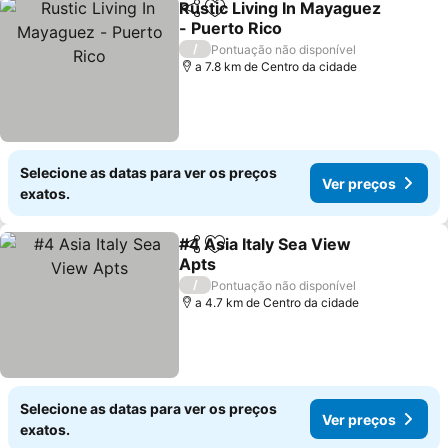
Rustic Living In Mayaguez
Partilhar
Adicionar aos favoritos
- Puerto Rico
Ver preços
/
Pontuação não disponível
a 7.8 km de Centro da cidade
Selecione as datas para ver os preços
Ver preços
exatos.
#4 Asia Italy Sea View
Partilhar
Adicionar aos favoritos
Apts
Ver preços
/
Pontuação não disponível
a 4.7 km de Centro da cidade
Selecione as datas para ver os preços
Ver preços
exatos.