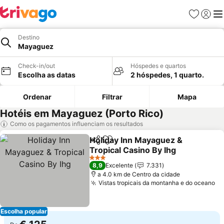
Favoritos
Iniciar
Me
Destino
Mayaguez
Check-in/out
Hóspedes e quartos
Escolha as datas
2 hóspedes, 1 quarto.
Ordenar
Filtrar
Mapa
Hotéis em Mayaguez (Porto Rico)
Como os pagamentos influenciam os resultados
Holiday Inn Mayaguez &
Partilhar
Adicionar aos favoritos
Tropical Casino By Ihg
Ver preços
3 Estrelas
8,9
Excelente
7.331
a 4.0 km de Centro da cidade
Vistas tropicais da montanha e do oceano
Ve
Escolha popular