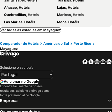
Santa Isabel, Hotéis
Toa Baja, Hotéis
Añasco, Hotéis
Lajas, Hotéis
Quebradillas, Hotéis
Maricao, Hotéis
Las Marias, Hotéis
Moca, Hotéis
Lares, Hotéis
Yauco, Hotéis
Ver todas as estadias em Mayaguez
Juana Diaz, Hotéis
San Juan, Hotéis
Comparador de Hotéis
América do Sul
Porto Rico
Carolina, Hotéis
Ponce, Hotéis
Mayaguez
Isabela, Hotéis
Aguada, Hotéis
Rio Grande, Hotéis
Fajardo, Hotéis
Facebook
Twitter
Insta
Yo
Aguadilla, Hotéis
Selecione o seu país
Adicionar no Google
Encontre facilmente os nossos
resultados: adicione o trivago como
fonte preferencial no Google.
Empresa
Os nossos produtos