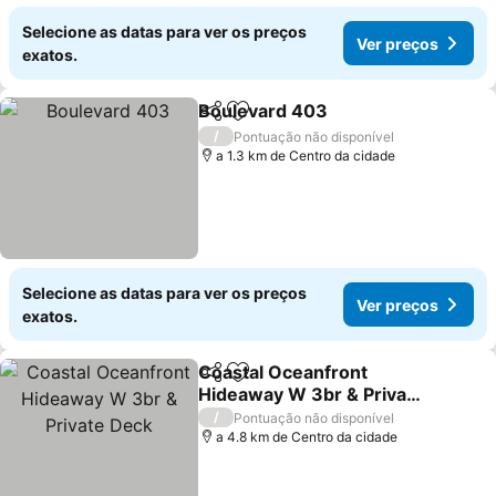
Selecione as datas para ver os preços
Ver preços
exatos.
Boulevard 403
Partilhar
Adicionar aos favoritos
Ver preços
/
Pontuação não disponível
a 1.3 km de Centro da cidade
Selecione as datas para ver os preços
Ver preços
exatos.
Coastal Oceanfront
Partilhar
Adicionar aos favoritos
Hideaway W 3br & Private
Deck
Ver preços
/
Pontuação não disponível
a 4.8 km de Centro da cidade