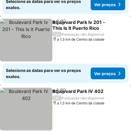
Selecione as datas para ver os preços
Ver preços
exatos.
Boulevard Park Iv 201 -
Partilhar
Adicionar aos favoritos
This Is It Puerto Rico
Ver preços
/
Pontuação não disponível
a 1.3 km de Centro da cidade
Selecione as datas para ver os preços
Ver preços
exatos.
Boulevard Park IV 402
Partilhar
Adicionar aos favoritos
Ver
/
Pontuação não disponível
a 1.3 km de Centro da cidade