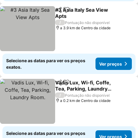
#3 Asia Italy Sea View
Partilhar
Adicionar aos favoritos
Apts
Ver preços
/
Pontuação não disponível
a 3.9 km de Centro da cidade
Selecione as datas para ver os preços
Ver preços
exatos.
Vadis Lux, Wi-fi, Coffe,
Partilhar
Adicionar aos favoritos
Tea, Parking, Laundry
Room.
Ver preços
/
Pontuação não disponível
a 0.2 km de Centro da cidade
Selecione as datas para ver os preços
Ver preços