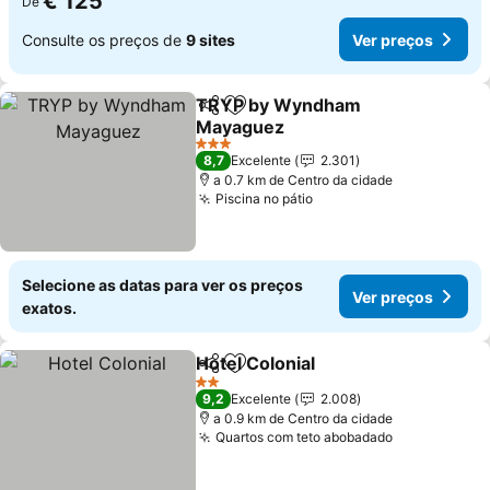
€ 125
De
Consulte os preços de
9 sites
Ver preços
TRYP by Wyndham
Partilhar
Adicionar aos favoritos
Mayaguez
Ver preços
3 Estrelas
8,7
Excelente
2.301
a 0.7 km de Centro da cidade
Piscina no pátio
Ver preços
Selecione as datas para ver os preços
Ver preços
exatos.
Hotel Colonial
Partilhar
Adicionar aos favoritos
Ver preços
2 Estrelas
9,2
Excelente
2.008
a 0.9 km de Centro da cidade
Quartos com teto abobadado
Ver preços