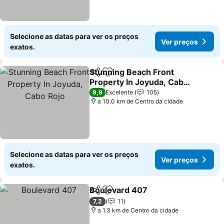
Selecione as datas para ver os preços
Ver preços
exatos.
Stunning Beach Front
Partilhar
Adicionar aos favoritos
Property In Joyuda, Cabo
Rojo
Ver preços
9,9
Excelente
105
a 10.0 km de Centro da cidade
Selecione as datas para ver os preços
Ver preços
exatos.
Boulevard 407
Partilhar
Adicionar aos favoritos
Ver preços
7,2
11
a 1.3 km de Centro da cidade