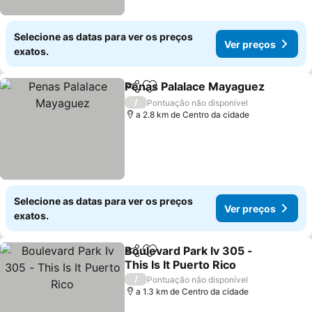
Selecione as datas para ver os preços
Ver preços
exatos.
Penas Palalace Mayaguez
Partilhar
Adicionar aos favoritos
/
Pontuação não disponível
a 2.8 km de Centro da cidade
Selecione as datas para ver os preços
Ver preços
exatos.
Boulevard Park Iv 305 -
Partilhar
Adicionar aos favoritos
This Is It Puerto Rico
Ver preços
/
Pontuação não disponível
a 1.3 km de Centro da cidade