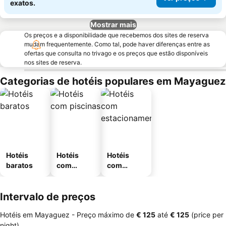
exatos.
Mostrar mais
Os preços e a disponibilidade que recebemos dos sites de reserva
mudam frequentemente. Como tal, pode haver diferenças entre as
ofertas que consulta no trivago e os preços que estão disponíveis
nos sites de reserva.
Categorias de hotéis populares em Mayaguez
Hotéis
Hotéis
Hotéis
baratos
com
com
piscinas
estaciona
mento
Intervalo de preços
Hotéis em Mayaguez -
Preço máximo
de
‎€ 125
até
‎€ 125
(price per
night)