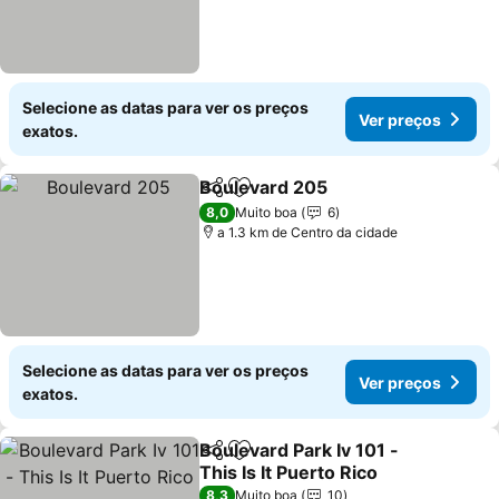
Selecione as datas para ver os preços
Ver preços
exatos.
Boulevard 205
Partilhar
Adicionar aos favoritos
Ver preços
8,0
Muito boa
6
a 1.3 km de Centro da cidade
Selecione as datas para ver os preços
Ver preços
exatos.
Boulevard Park Iv 101 -
Partilhar
Adicionar aos favoritos
This Is It Puerto Rico
Ver preços
8,3
Muito boa
10