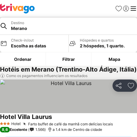
Favoritos
Iniciar
Me
Destino
Merano
Check-in/out
Hóspedes e quartos
Escolha as datas
2 hóspedes, 1 quarto.
Ordenar
Filtrar
Mapa
Hotéis em Merano (Trentino-Alto Ádige, Itália)
Como os pagamentos influenciam os resultados
Partilhar
Ad
Hotel Villa Laurus
Hotel
Farto buffet de café da manhã com delícias locais
3 Estrelas
8,6
Excelente
1.566
a 1.4 km de Centro da cidade