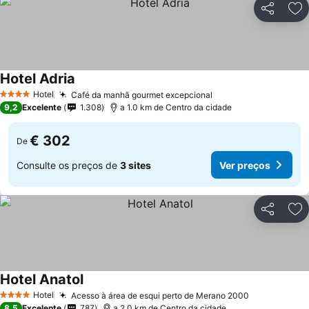
Partilhar
Ad
Hotel Adria
Hotel
Café da manhã gourmet excepcional
4 Estrelas
9,2
Excelente
1.308
a 1.0 km de Centro da cidade
€ 302
De
Consulte os preços de
3 sites
Ver preços
Partilhar
Ad
Hotel Anatol
Hotel
Acesso à área de esqui perto de Merano 2000
4 Estrelas
8,5
Excelente
787
a 2.0 km de Centro da cidade