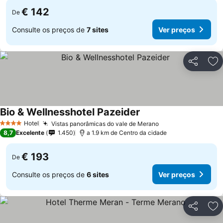
€ 142
De
Consulte os preços de
7 sites
Ver preços
Partilhar
Ad
Bio & Wellnesshotel Pazeider
Hotel
Vistas panorâmicas do vale de Merano
4 Estrelas
8,7
Excelente
1.450
a 1.9 km de Centro da cidade
€ 193
De
Consulte os preços de
6 sites
Ver preços
Partilhar
Ad