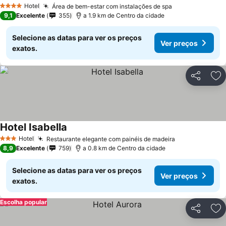
Hotel
Área de bem-estar com instalações de spa
4 Estrelas
9,1
Excelente
355
a 1.9 km de Centro da cidade
Selecione as datas para ver os preços
Ver preços
exatos.
Partilhar
Ad
Hotel Isabella
Hotel
Restaurante elegante com painéis de madeira
3 Estrelas
8,9
Excelente
759
a 0.8 km de Centro da cidade
Selecione as datas para ver os preços
Ver preços
exatos.
Escolha popular
Partilhar
Ad