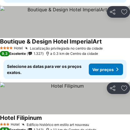
Partilhar
Ad
Boutique & Design Hotel ImperialArt
Hotel
Localização privilegiada no centro da cidade
4 Estrelas
9,3
Excelente
1.327
a 0.3 km de Centro da cidade
Selecione as datas para ver os preços
Ver preços
exatos.
Partilhar
Ad
Hotel Filipinum
Hotel
Edifício histórico em estilo art nouveau
3 Estrelas
8,8
Excelente
1.242
a 1.1 km de Centro da cidade