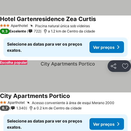
Hotel Gartenresidence Zea Curtis
Aparthotel
Piscina natural única sob videiras
3 Estrelas
9,3
Excelente
722
a 1.2 km de Centro da cidade
Selecione as datas para ver os preços
Ver preços
exatos.
Escolha popular
Partilhar
Ad
City Apartments Portico
Aparthotel
Acesso conveniente à área de esqui Merano 2000
2 Estrelas
6,7
1.340
a 0.2 km de Centro da cidade
Selecione as datas para ver os preços
Ver preços
exatos.