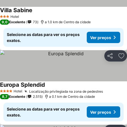
Villa Sabine
Hotel
3 Estrelas
9,0
Excelente
73
a 1.0 km de Centro da cidade
Selecione as datas para ver os preços
Ver preços
exatos.
Partilhar
Ad
Europa Splendid
Hotel
Localização privilegiada na zona de pedestres
4 Estrelas
8,7
Excelente
2.515
a 0.1 km de Centro da cidade
Selecione as datas para ver os preços
Ver preços
exatos.