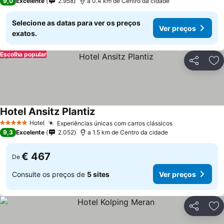
9,0
Excelente
2.958
a 0.4 km de Centro da cidade
Selecione as datas para ver os preços
Ver preços
exatos.
Escolha popular
Partilhar
Ad
Hotel Ansitz Plantiz
Hotel
Experiências únicas com carros clássicos
5 Estrelas
9,3
Excelente
2.052
a 1.5 km de Centro da cidade
€ 467
De
Consulte os preços de
5 sites
Ver preços
Partilhar
Ad