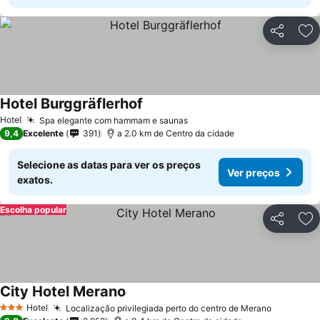
Partilhar
Ad
Hotel Burggräflerhof
Hotel
Spa elegante com hammam e saunas
9,4
Excelente
391
a 2.0 km de Centro da cidade
Selecione as datas para ver os preços
Ver preços
exatos.
Escolha popular
Partilhar
Ad
City Hotel Merano
Hotel
Localização privilegiada perto do centro de Merano
3 Estrelas