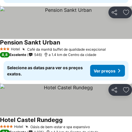
Partilhar
Ad
Pension Sankt Urban
Hotel
Café da manhã buffet de qualidade excepcional
3 Estrelas
8,8
Excelente
546
a 1.4 km de Centro da cidade
Selecione as datas para ver os preços
Ver preços
exatos.
Partilhar
Ad
Hotel Castel Rundegg
Hotel
Oásis de bem-estar e spa expansivo
4 Estrelas