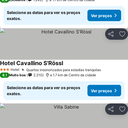
Selecione as datas para ver os preços
Ver preços
exatos.
Partilhar
Ad
Hotel Cavallino S'Rössl
Hotel
Quartos insonorizados para estadias tranquilas
3 Estrelas
8,1
Muito boa
2.210
a 1.7 km de Centro da cidade
Selecione as datas para ver os preços
Ver preços
exatos.
Partilhar
Ad