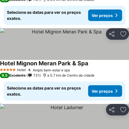
Selecione as datas para ver os preços
Ver preços
exatos.
Partilhar
Ad
Hotel Mignon Meran Park & Spa
Hotel
Amplo bem-estar e spa
5 Estrelas
9,5
Excelente
731
a 0.7 km de Centro da cidade
Selecione as datas para ver os preços
Ver preços
exatos.
Partilhar
Ad