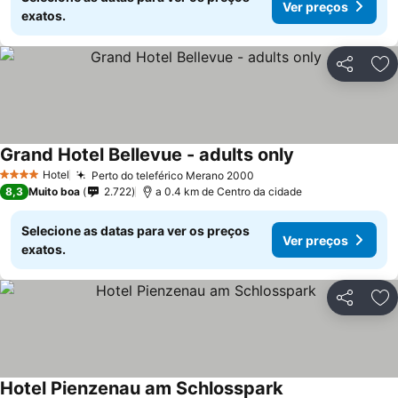
Ver preços
exatos.
Partilhar
Ad
Grand Hotel Bellevue - adults only
Hotel
Perto do teleférico Merano 2000
4 Estrelas
8,3
Muito boa
2.722
a 0.4 km de Centro da cidade
Selecione as datas para ver os preços
Ver preços
exatos.
Partilhar
Ad
Hotel Pienzenau am Schlosspark