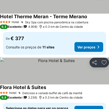
Hotel Therme Meran - Terme Merano
Hotel
Sky Spa com piscina panorâmica na cobertura
4 Estrelas
9,3
Excelente
4.908
a 0.3 km de Centro da cidade
€ 377
De
Consulte os preços de
11 sites
Ver preços
Partilhar
Ad
Flora Hotel & Suites
Hotel
Delicioso e variado buffet de café da manhã
3 Estrelas
8,8
Excelente
2.236
a 0.3 km de Centro da cidade
Selecione as datas para ver os preços