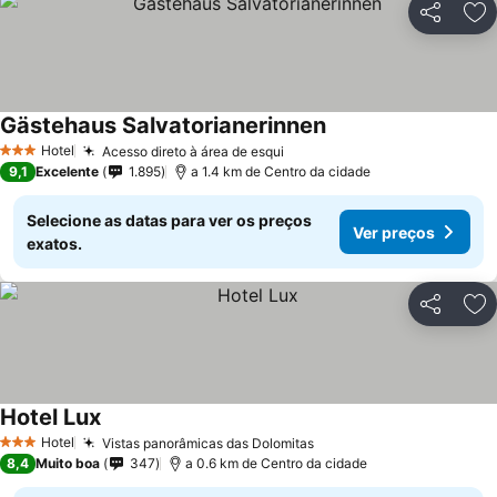
Partilhar
Ad
Gästehaus Salvatorianerinnen
Hotel
Acesso direto à área de esqui
3 Estrelas
9,1
Excelente
1.895
a 1.4 km de Centro da cidade
Selecione as datas para ver os preços
Ver preços
exatos.
Partilhar
Ad
Hotel Lux
Hotel
Vistas panorâmicas das Dolomitas
3 Estrelas
8,4
Muito boa
347
a 0.6 km de Centro da cidade