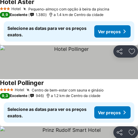
Hotel Aster
Hotel
Pequeno-almoço com opção à beira da piscina
3 Estrelas
8,9
Excelente
1.380
a 1.4 km de Centro da cidade
Selecione as datas para ver os preços
Ver preços
exatos.
Partilhar
Ad
Hotel Pollinger
Hotel
Centro de bem-estar com sauna e ginásio
4 Estrelas
9,3
Excelente
946
a 1.2 km de Centro da cidade
Selecione as datas para ver os preços
Ver preços
exatos.
Partilhar
Ad