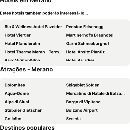
Hotéis em Merano
Estes hotéis também poderão interessá-lo...
Bio & Wellnesshotel Pazeider
Pension Felsenegg
Hotel Viertler
Martinerhof's Brauhotel
Hotel Pfandleralm
Garni Schneeburghof
Hotel Therme Meran - Terme Merano
Hotel Ansitz Plantiz
Park Mignon&Spa
Hotel Paradies
Atrações - Merano
Hotel Garni Lichtenau
Miramonti Boutique Hotel
Hotel Vilpianerhof
Flora Hotel & Suites
Dolomites
Skigebiet Sölden
Hotel Isabella
Hotel Aurora
Aqua-Dome
Mercatino di Natale di Bolzano
City Hotel Merano
Hotel Schönbrunn
Alpe di Siusi
Borgo di Vipiteno
Hotel Meranerhof
Hotel Cavallino S'Rössl
Stubaier Gletscher
Bolzano Airport
Villa Sabine
Europa Splendid
Collalbo
Seceda
Hotel Mignon Meran Park & Spa
Prinz Rudolf Smart Hotel
Destinos populares
Centro storico
La chiesa di Santa Maddalena
Guesthouse Suiteseven
Hotel Tiffany