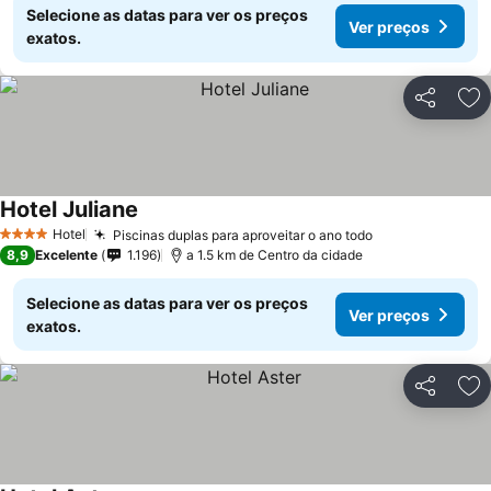
Selecione as datas para ver os preços
Ver preços
exatos.
Partilhar
Ad
Hotel Juliane
Hotel
Piscinas duplas para aproveitar o ano todo
4 Estrelas
8,9
Excelente
1.196
a 1.5 km de Centro da cidade
Selecione as datas para ver os preços
Ver preços
exatos.
Partilhar
Ad