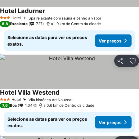
Hotel Ladurner
Hotel
Spa relaxante com sauna e banho a vapor
3 Estrelas
8,8
Excelente
727
a 1.9 km de Centro da cidade
Selecione as datas para ver os preços
Ver preços
exatos.
Partilhar
Ad
Hotel Villa Westend
Hotel
Vila histórica Art Nouveau
3 Estrelas
7,6
Boa
1.044
a 0.6 km de Centro da cidade
Selecione as datas para ver os preços
Ver preços
exatos.