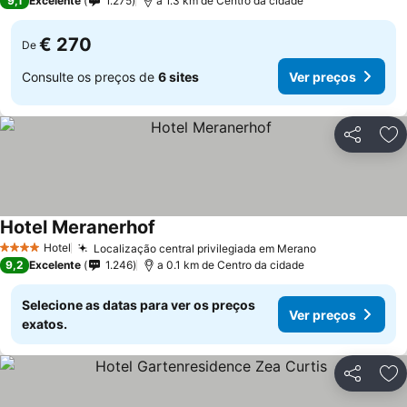
9,1
Excelente
1.275
a 1.3 km de Centro da cidade
€ 270
De
Consulte os preços de
6 sites
Ver preços
Partilhar
Ad
Hotel Meranerhof
Hotel
Localização central privilegiada em Merano
4 Estrelas
9,2
Excelente
1.246
a 0.1 km de Centro da cidade
Selecione as datas para ver os preços
Ver preços
exatos.
Partilhar
Ad