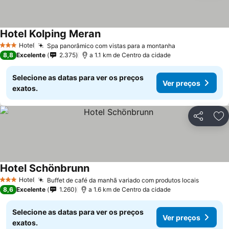
Hotel Kolping Meran
Hotel
Spa panorâmico com vistas para a montanha
3 Estrelas
8,8
Excelente
2.375
a 1.1 km de Centro da cidade
Selecione as datas para ver os preços
Ver preços
exatos.
Partilhar
Ad
Hotel Schönbrunn
Hotel
Buffet de café da manhã variado com produtos locais
3 Estrelas
8,6
Excelente
1.260
a 1.6 km de Centro da cidade
Selecione as datas para ver os preços
Ver preços
exatos.