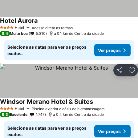
Hotel Aurora
Hotel
Acesso direto às termas
4 Estrelas
8,4
Muito boa
5.810
a 0.1 km de Centro da cidade
Selecione as datas para ver os preços
Ver preços
exatos.
Partilhar
Ad
Windsor Merano Hotel & Suites
Hotel
Piscina exterior e oásis de hidromassagem
4 Estrelas
9,3
Excelente
1.747
a 0.4 km de Centro da cidade
Selecione as datas para ver os preços
Ver preços
exatos.