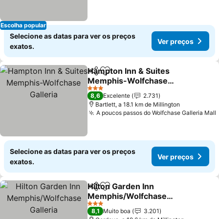
Escolha popular
Selecione as datas para ver os preços
Ver preços
exatos.
Hampton Inn & Suites
Partilhar
Adicionar aos favoritos
Memphis-Wolfchase
Galleria
3 Estrelas
8,6
Excelente
2.731
Bartlett, a 18.1 km de Millington
A poucos passos do Wolfchase Galleria Mall
Selecione as datas para ver os preços
Ver preços
exatos.
Hilton Garden Inn
Partilhar
Adicionar aos favoritos
Memphis/Wolfchase
Galleria
3 Estrelas
8,1
Muito boa
3.201