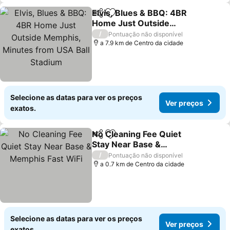
Elvis, Blues & BBQ: 4BR
Partilhar
Adicionar aos favoritos
Home Just Outside
Memphis, Minutes from
/
Pontuação não disponível
USA Ball Stadium
a 7.9 km de Centro da cidade
Selecione as datas para ver os preços
Ver preços
exatos.
No Cleaning Fee Quiet
Partilhar
Adicionar aos favoritos
Stay Near Base &
Memphis Fast WiFi
/
Pontuação não disponível
a 0.7 km de Centro da cidade
Selecione as datas para ver os preços
Ver preços
exatos.