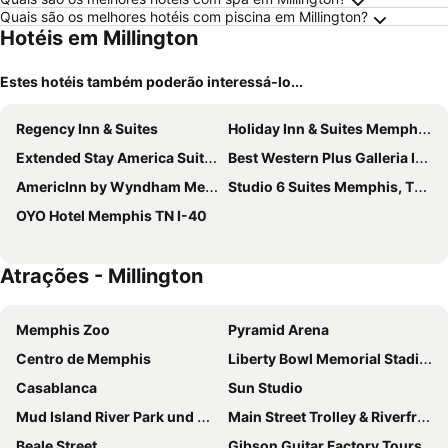
Quais são os melhores hotéis com piscina em Millington?
Hotéis em Millington
Estes hotéis também poderão interessá-lo...
Regency Inn & Suites
Holiday Inn & Suites Memphis - Wolfchase Galleria By Ihg
Extended Stay America Suites - Memphis - Wolfchase Galleria
Best Western Plus Galleria Inn & Suites
AmericInn by Wyndham Memphis East
Studio 6 Suites Memphis, TN – East Memphis
OYO Hotel Memphis TN I-40
Atrações - Millington
Memphis Zoo
Pyramid Arena
Centro de Memphis
Liberty Bowl Memorial Stadium
Casablanca
Sun Studio
Mud Island River Park und Mississippi River Museum
Main Street Trolley & Riverfr Loopont
Beale Street
Gibson Guitar Factory Tours