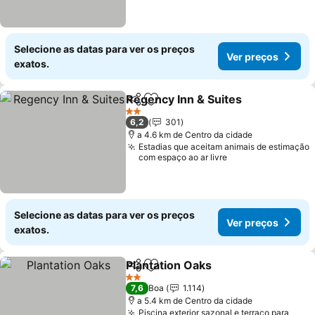
Selecione as datas para ver os preços
Ver preços
exatos.
Regency Inn & Suites
Partilhar
Adicionar aos favoritos
2 Estrelas
6,2
301
a 4.6 km de Centro da cidade
Estadias que aceitam animais de estimação
com espaço ao ar livre
Selecione as datas para ver os preços
Ver preços
exatos.
Plantation Oaks
Partilhar
Adicionar aos favoritos
2 Estrelas
7,6
Boa
1.114
a 5.4 km de Centro da cidade
Piscina exterior sazonal e terraço para