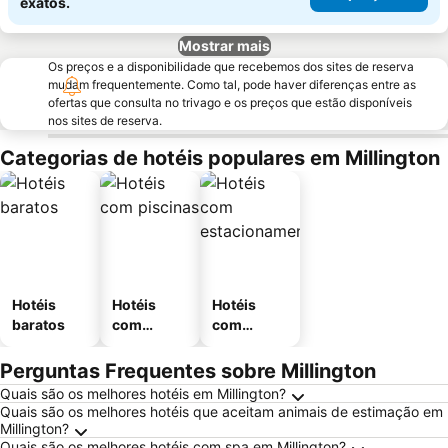
exatos.
Mostrar mais
Os preços e a disponibilidade que recebemos dos sites de reserva
mudam frequentemente. Como tal, pode haver diferenças entre as
ofertas que consulta no trivago e os preços que estão disponíveis
nos sites de reserva.
Categorias de hotéis populares em Millington
Hotéis
Hotéis
Hotéis
baratos
com
com
piscinas
estaciona
mento
Perguntas Frequentes sobre Millington
Quais são os melhores hotéis em Millington?
Quais são os melhores hotéis que aceitam animais de estimação em
Millington?
Quais são os melhores hotéis com spa em Millington?