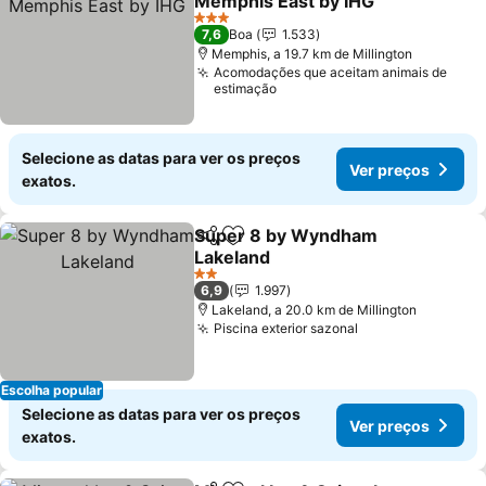
Memphis East by IHG
3 Estrelas
7,6
Boa
1.533
Memphis, a 19.7 km de Millington
Acomodações que aceitam animais de
estimação
Selecione as datas para ver os preços
Ver preços
exatos.
Super 8 by Wyndham
Partilhar
Adicionar aos favoritos
Lakeland
2 Estrelas
6,9
1.997
Lakeland, a 20.0 km de Millington
Piscina exterior sazonal
Escolha popular
Selecione as datas para ver os preços
Ver preços
exatos.