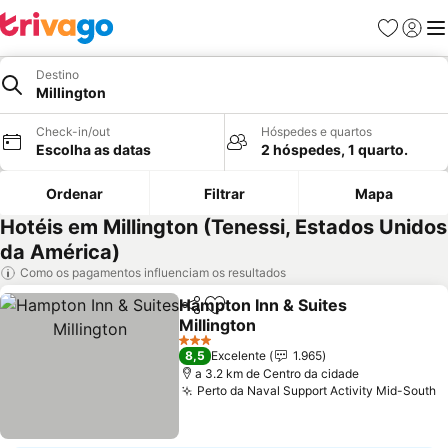
Favoritos
Iniciar
Me
Destino
Millington
Check-in/out
Hóspedes e quartos
Escolha as datas
2 hóspedes, 1 quarto.
Ordenar
Filtrar
Mapa
Hotéis em Millington (Tenessi, Estados Unidos
da América)
Como os pagamentos influenciam os resultados
Hampton Inn & Suites
Partilhar
Adicionar aos favoritos
Millington
3 Estrelas
8,5
Excelente
1.965
a 3.2 km de Centro da cidade
Perto da Naval Support Activity Mid-South