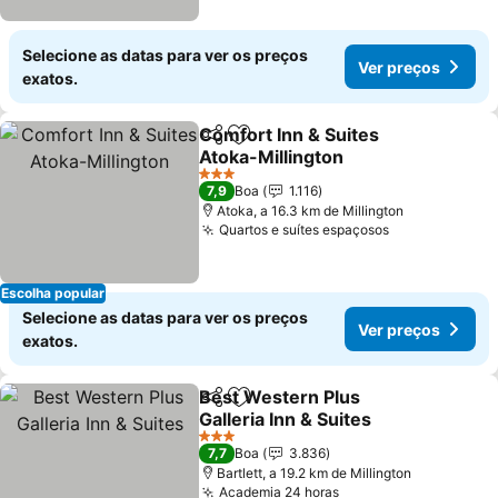
Selecione as datas para ver os preços
Ver preços
exatos.
Comfort Inn & Suites
Partilhar
Adicionar aos favoritos
Atoka-Millington
3 Estrelas
7,9
Boa
1.116
Atoka, a 16.3 km de Millington
Quartos e suítes espaçosos
Escolha popular
Selecione as datas para ver os preços
Ver preços
exatos.
Best Western Plus
Partilhar
Adicionar aos favoritos
Galleria Inn & Suites
3 Estrelas
7,7
Boa
3.836
Bartlett, a 19.2 km de Millington
Academia 24 horas