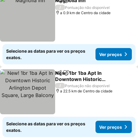
Magnolia Inn
Partilhar
Adicionar aos favoritos
/
Pontuação não disponível
a 0.9 km de Centro da cidade
Selecione as datas para ver os preços
Ver preços
exatos.
New! 1br 1ba Apt In
Partilhar
Adicionar aos favoritos
Downtown Historic
Arlington Depot Square,
/
Pontuação não disponível
Large Balcony
a 22.5 km de Centro da cidade
Selecione as datas para ver os preços
Ver preços
exatos.