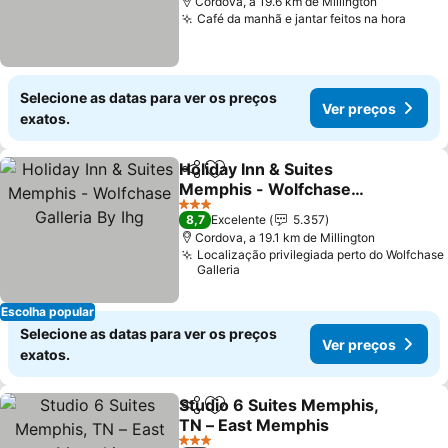
Cordova, a 19.6 km de Millington
Café da manhã e jantar feitos na hora
Selecione as datas para ver os preços
Ver preços
exatos.
Holiday Inn & Suites
Partilhar
Adicionar aos favoritos
Memphis - Wolfchase
Galleria By Ihg
3 Estrelas
8,7
Excelente
5.357
Cordova, a 19.1 km de Millington
Localização privilegiada perto do Wolfchase
Galleria
Escolha popular
Selecione as datas para ver os preços
Ver preços
exatos.
Studio 6 Suites Memphis,
Partilhar
Adicionar aos favoritos
TN – East Memphis
3 Estrelas