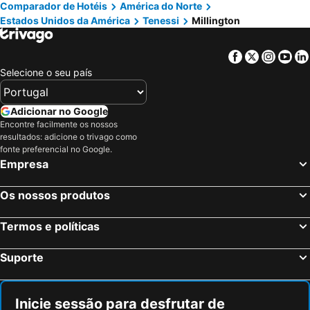
Comparador de Hotéis
América do Norte
Lake Buena Vista, Flórida Hotéis
Boston, Massachusetts Hotéis
Estados Unidos da América
Tenessi
Millington
Facebook
Twitter
Insta
Yo
Selecione o seu país
Adicionar no Google
Encontre facilmente os nossos
resultados: adicione o trivago como
fonte preferencial no Google.
Empresa
Os nossos produtos
Termos e políticas
Suporte
Inicie sessão para desfrutar de