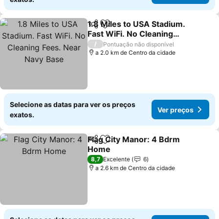
1.8 Miles to USA Stadium.
Partilhar
Adicionar aos favoritos
Fast WiFi. No Cleaning
Fees. Near Navy Base
/
Pontuação não disponível
a 2.0 km de Centro da cidade
Selecione as datas para ver os preços
Ver preços
exatos.
Flag City Manor: 4 Bdrm
Partilhar
Adicionar aos favoritos
Home
8,7
Excelente
6
a 2.6 km de Centro da cidade