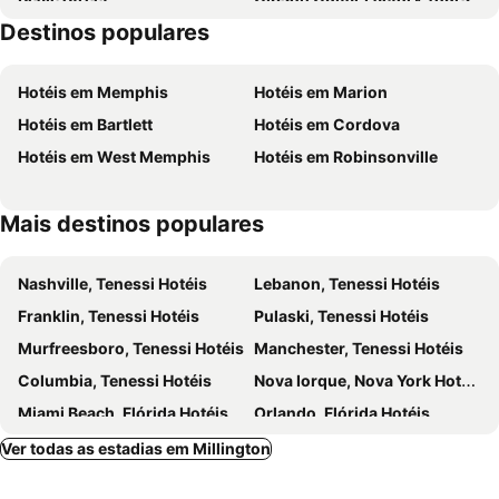
Destinos populares
National Civil Rights Museum
Hotéis em Memphis
Hotéis em Marion
Hotéis em Bartlett
Hotéis em Cordova
Hotéis em West Memphis
Hotéis em Robinsonville
Mais destinos populares
Nashville, Tenessi Hotéis
Lebanon, Tenessi Hotéis
Franklin, Tenessi Hotéis
Pulaski, Tenessi Hotéis
Murfreesboro, Tenessi Hotéis
Manchester, Tenessi Hotéis
Columbia, Tenessi Hotéis
Nova Iorque, Nova York Hotéis
Miami Beach, Flórida Hotéis
Orlando, Flórida Hotéis
Miami, Flórida Hotéis
Las Vegas, Nevada Hotéis
Ver todas as estadias em Millington
Los Angeles, Califórnia Hotéis
Chicago, Ilinóis Hotéis