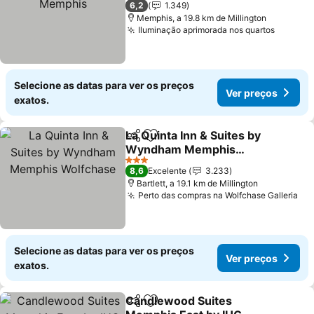
6,2
1.349
Memphis, a 19.8 km de Millington
Iluminação aprimorada nos quartos
Selecione as datas para ver os preços
Ver preços
exatos.
La Quinta Inn & Suites by
Partilhar
Adicionar aos favoritos
Wyndham Memphis
Wolfchase
3 Estrelas
8,6
Excelente
3.233
Bartlett, a 19.1 km de Millington
Perto das compras na Wolfchase Galleria
Selecione as datas para ver os preços
Ver preços
exatos.
Candlewood Suites
Partilhar
Adicionar aos favoritos