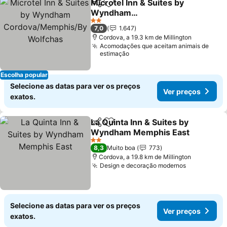
Microtel Inn & Suites by
Partilhar
Adicionar aos favoritos
Wyndham
Cordova/Memphis/By
2 Estrelas
7,0
1.647
Wolfchas
Cordova, a 19.3 km de Millington
Acomodações que aceitam animais de
estimação
Escolha popular
Selecione as datas para ver os preços
Ver preços
exatos.
La Quinta Inn & Suites by
Partilhar
Adicionar aos favoritos
Wyndham Memphis East
2 Estrelas
8,3
Muito boa
773
Cordova, a 19.8 km de Millington
Design e decoração modernos
Selecione as datas para ver os preços
Ver preços
exatos.