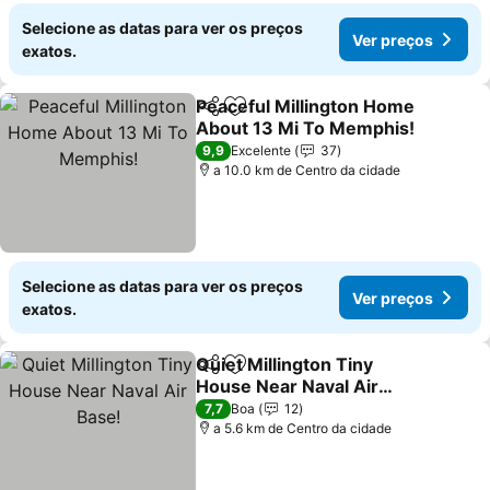
Selecione as datas para ver os preços
Ver preços
exatos.
Peaceful Millington Home
Partilhar
Adicionar aos favoritos
About 13 Mi To Memphis!
9,9
Excelente
37
a 10.0 km de Centro da cidade
Selecione as datas para ver os preços
Ver preços
exatos.
Quiet Millington Tiny
Partilhar
Adicionar aos favoritos
House Near Naval Air
Base!
7,7
Boa
12
a 5.6 km de Centro da cidade