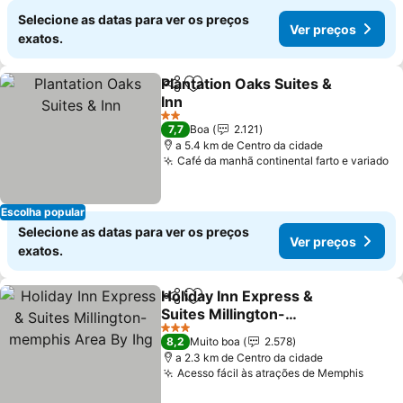
Selecione as datas para ver os preços
Ver preços
exatos.
Plantation Oaks Suites &
Partilhar
Adicionar aos favoritos
Inn
2 Estrelas
7,7
Boa
2.121
a 5.4 km de Centro da cidade
Café da manhã continental farto e variado
Escolha popular
Selecione as datas para ver os preços
Ver preços
exatos.
Holiday Inn Express &
Partilhar
Adicionar aos favoritos
Suites Millington-
memphis Area By Ihg
3 Estrelas
8,2
Muito boa
2.578
a 2.3 km de Centro da cidade
Acesso fácil às atrações de Memphis