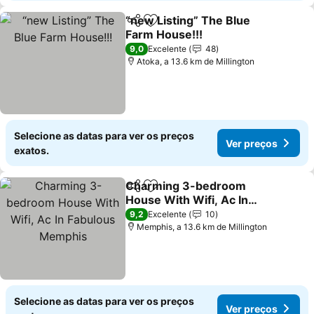
“new Listing” The Blue
Partilhar
Adicionar aos favoritos
Farm House!!!
9,0
Excelente
48
Atoka, a 13.6 km de Millington
Selecione as datas para ver os preços
Ver preços
exatos.
Charming 3-bedroom
Partilhar
Adicionar aos favoritos
House With Wifi, Ac In
Fabulous Memphis
9,2
Excelente
10
Memphis, a 13.6 km de Millington
Selecione as datas para ver os preços
Ver preços