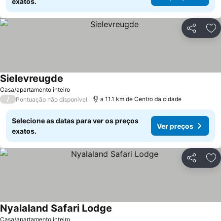
exatos.
Partilhar
Ad
Sielevreugde
Ver preços
Casa/apartamento inteiro
/
a 11.1 km de Centro da cidade
Pontuação não disponível
Selecione as datas para ver os preços
Ver preços
exatos.
Partilhar
Ad
Nyalaland Safari Lodge
Ver preços
Casa/apartamento inteiro