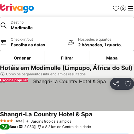
Favoritos
Iniciar
Me
Destino
Modimolle
Check-in/out
Hóspedes e quartos
Escolha as datas
2 hóspedes, 1 quarto.
Ordenar
Filtrar
Mapa
Hotéis em Modimolle (Limpopo, África do Sul)
Como os pagamentos influenciam os resultados
Escolha popular
Partilhar
Ad
Shangri-La Country Hotel & Spa
Ver preços
Hotel
Jardins tropicais amplos
Ver preços
4 Estrelas
7,8
Boa
2.933
a 8.2 km de Centro da cidade