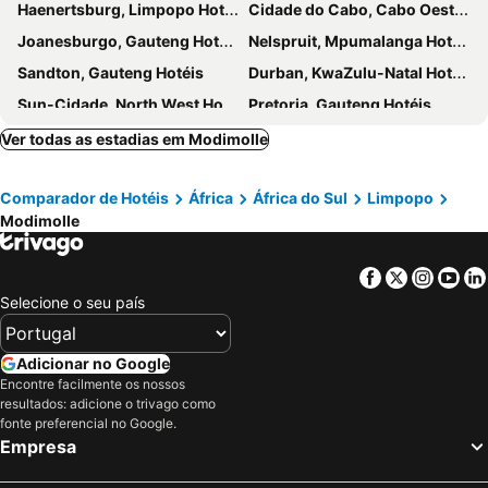
Haenertsburg, Limpopo Hotéis
Cidade do Cabo, Cabo Oeste Hotéis
Joanesburgo, Gauteng Hotéis
Nelspruit, Mpumalanga Hotéis
Sandton, Gauteng Hotéis
Durban, KwaZulu-Natal Hotéis
Sun-Cidade, North West Hotéis
Pretoria, Gauteng Hotéis
Pilanesberg National Park, North West Hotéis
Kruger National Park, Limpopo Hotéis
Ver todas as estadias em Modimolle
Comparador de Hotéis
África
África do Sul
Limpopo
Modimolle
Facebook
Twitter
Insta
Yo
Selecione o seu país
Adicionar no Google
Encontre facilmente os nossos
resultados: adicione o trivago como
fonte preferencial no Google.
Empresa