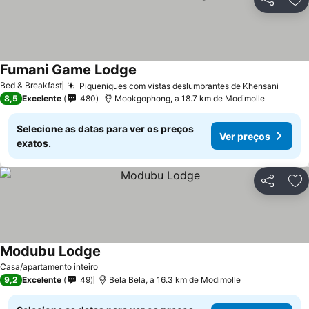
Partilhar
Ad
Fumani Game Lodge
Ver preços
Bed & Breakfast
Piqueniques com vistas deslumbrantes de Khensani
Ver p
8,5
Excelente
480
Mookgophong, a 18.7 km de Modimolle
Selecione as datas para ver os preços
Ver preços
exatos.
Partilhar
Ad
Modubu Lodge
Ver preços
Casa/apartamento inteiro
9,2
Excelente
49
Bela Bela, a 16.3 km de Modimolle