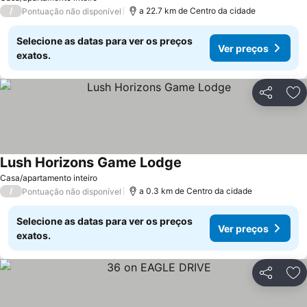
/
a 22.7 km de Centro da cidade
Pontuação não disponível
Selecione as datas para ver os preços
Ver preços
exatos.
Partilhar
Ad
Lush Horizons Game Lodge
Ver preços
Casa/apartamento inteiro
/
a 0.3 km de Centro da cidade
Pontuação não disponível
Selecione as datas para ver os preços
Ver preços
exatos.
Partilhar
Ad