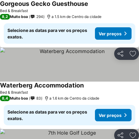
Gorgeous Gecko Guesthouse
Ver preços
Bed & Breakfast
8,2
Muito boa
294
a 1.5 km de Centro da cidade
Selecione as datas para ver os preços
Ver preços
exatos.
Partilhar
Ad
Waterberg Accommodation
Ver preços
Bed & Breakfast
8,4
Muito boa
83
a 1.6 km de Centro da cidade
Selecione as datas para ver os preços
Ver preços
exatos.
Partilhar
Ad