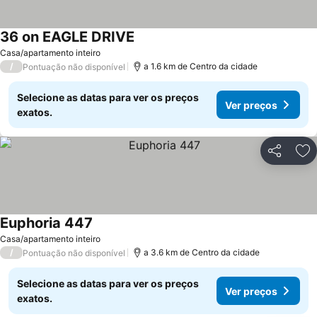
36 on EAGLE DRIVE
Ver preços
Casa/apartamento inteiro
/
a 1.6 km de Centro da cidade
Pontuação não disponível
Selecione as datas para ver os preços
Ver preços
exatos.
Partilhar
Ad
Euphoria 447
Ver preços
Casa/apartamento inteiro
/
a 3.6 km de Centro da cidade
Pontuação não disponível
Selecione as datas para ver os preços
Ver preços
exatos.