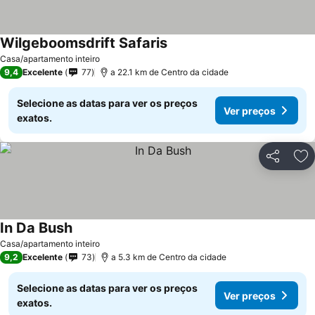
Wilgeboomsdrift Safaris
Ver preços
Casa/apartamento inteiro
9,4
Excelente
77
a 22.1 km de Centro da cidade
Selecione as datas para ver os preços
Ver preços
exatos.
Partilhar
Ad
In Da Bush
Ver preços
Casa/apartamento inteiro
9,2
Excelente
73
a 5.3 km de Centro da cidade
Selecione as datas para ver os preços
Ver preços
exatos.