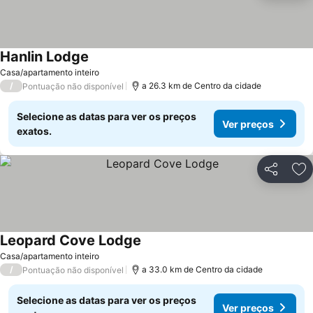
Hanlin Lodge
Ver preços
Casa/apartamento inteiro
/
a 26.3 km de Centro da cidade
Pontuação não disponível
Selecione as datas para ver os preços
Ver preços
exatos.
Partilhar
Ad
Leopard Cove Lodge
Ver preços
Casa/apartamento inteiro
/
a 33.0 km de Centro da cidade
Pontuação não disponível
Selecione as datas para ver os preços
Ver preços