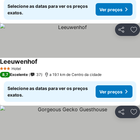
Selecione as datas para ver os preços
Ver preços
exatos.
Partilhar
Ad
Leeuwenhof
Ver preços
Hotel
3 Estrelas
8,7
Excelente
37
a 19.1 km de Centro da cidade
Selecione as datas para ver os preços
Ver preços
exatos.
Partilhar
Ad