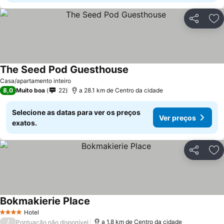
Partilhar
Ad
The Seed Pod Guesthouse
Ver preços
Casa/apartamento inteiro
8,0
Muito boa
22
a 28.1 km de Centro da cidade
Selecione as datas para ver os preços
Ver preços
exatos.
Partilhar
Ad
Bokmakierie Place
Ver preços
Hotel
4 Estrelas
/
a 1.8 km de Centro da cidade
Pontuação não disponível