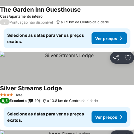
The Garden Inn Guesthouse
Ver preços
Casa/apartamento inteiro
/
a 1.5 km de Centro da cidade
Pontuação não disponível
Selecione as datas para ver os preços
Ver preços
exatos.
Partilhar
Ad
Silver Streams Lodge
Ver preços
Hotel
4 Estrelas
8,5
Excelente
10
a 10.8 km de Centro da cidade
Selecione as datas para ver os preços
Ver preços
exatos.