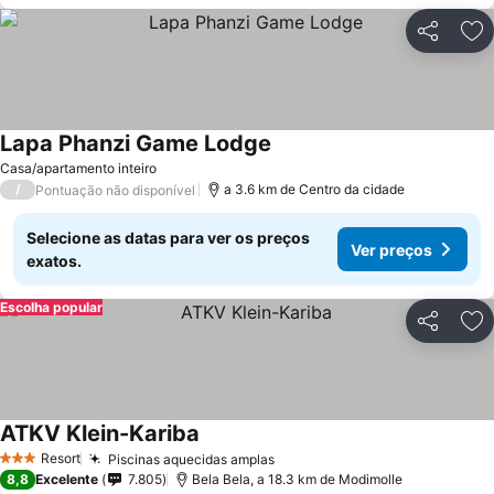
Partilhar
Ad
Lapa Phanzi Game Lodge
Ver preços
Casa/apartamento inteiro
/
a 3.6 km de Centro da cidade
Pontuação não disponível
Selecione as datas para ver os preços
Ver preços
exatos.
Escolha popular
Partilhar
Ad
ATKV Klein-Kariba
Ver preços
Resort
Piscinas aquecidas amplas
Ver preços
3 Estrelas
8,8
Excelente
7.805
Bela Bela, a 18.3 km de Modimolle