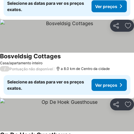
Selecione as datas para ver os preços
Ver preços
exatos.
Partilhar
Ad
Bosveldsig Cottages
Ver preços
Casa/apartamento inteiro
/
a 8.0 km de Centro da cidade
Pontuação não disponível
Selecione as datas para ver os preços
Ver preços
exatos.
Partilhar
Ad