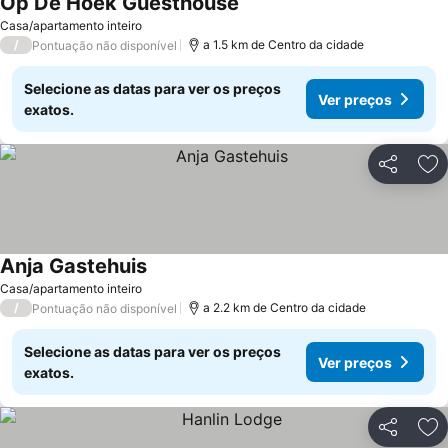
Op De Hoek Guesthouse
Ver preços
Casa/apartamento inteiro
/
a 1.5 km de Centro da cidade
Pontuação não disponível
Selecione as datas para ver os preços
Ver preços
exatos.
Partilhar
Ad
Anja Gastehuis
Ver preços
Casa/apartamento inteiro
/
a 2.2 km de Centro da cidade
Pontuação não disponível
Selecione as datas para ver os preços
Ver preços
exatos.
Partilhar
Ad