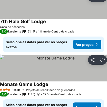
7th Hole Golf Lodge
Ver preços
Casa de hóspedes
9,0
Excelente
5
a 1.8 km de Centro da cidade
Selecione as datas para ver os preços
Ver preços
exatos.
Partilhar
Ad
Monate Game Lodge
Ver preços
Resort
Projeto de reabilitação de guepardos
Ver preços
4 Estrelas
9,0
Excelente
1.125
a 27.0 km de Centro da cidade
Selecione as datas para ver os preços