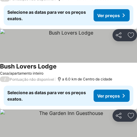
Selecione as datas para ver os preços
Ver preços
exatos.
Partilhar
Ad
Bush Lovers Lodge
Ver preços
Casa/apartamento inteiro
/
a 6.0 km de Centro da cidade
Pontuação não disponível
Selecione as datas para ver os preços
Ver preços
exatos.
Partilhar
Ad