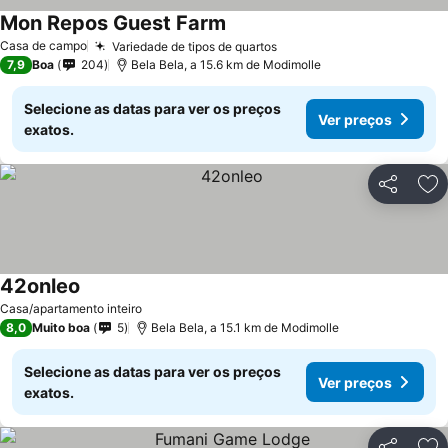
Mon Repos Guest Farm
Ver preços
Casa de campo
Variedade de tipos de quartos
Ver preços
7,9
Boa
204
Bela Bela, a 15.6 km de Modimolle
Selecione as datas para ver os preços
Ver preços
exatos.
Partilhar
Ad
42onleo
Ver preços
Casa/apartamento inteiro
8,0
Muito boa
5
Bela Bela, a 15.1 km de Modimolle
Selecione as datas para ver os preços
Ver preços
exatos.