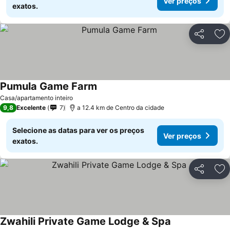
Ver preços
exatos.
Partilhar
Ad
Pumula Game Farm
Ver preços
Casa/apartamento inteiro
9,8
Excelente
7
a 12.4 km de Centro da cidade
Selecione as datas para ver os preços
Ver preços
exatos.
Partilhar
Ad
Zwahili Private Game Lodge & Spa
Ver preços