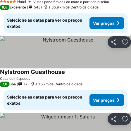
Hotel
Vistas panorâmicas da mata a partir da piscina
Ver preço
5 Estrelas
8,8
Excelente
543
a 35.9 km de Centro da cidade
Selecione as datas para ver os preços
Ver preços
exatos.
Partilhar
Ad
Nylstroom Guesthouse
Ver preços
Casa de hóspedes
7,6
Boa
17
a 1.5 km de Centro da cidade
Selecione as datas para ver os preços
Ver preços
exatos.
Partilhar
Ad