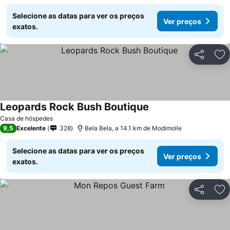
Selecione as datas para ver os preços
Ver preços
exatos.
Partilhar
Ad
Leopards Rock Bush Boutique
Ver preços
Casa de hóspedes
9,5
Excelente
328
Bela Bela, a 14.1 km de Modimolle
Selecione as datas para ver os preços
Ver preços
exatos.
Partilhar
Ad