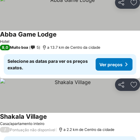
Partilhar
Ad
Abba Game Lodge
Ver preços
Hotel
8,0
Muito boa
5
a 13.7 km de Centro da cidade
Selecione as datas para ver os preços
Ver preços
exatos.
Partilhar
Ad
Shakala Village
Ver preços
Casa/apartamento inteiro
/
a 2.2 km de Centro da cidade
Pontuação não disponível