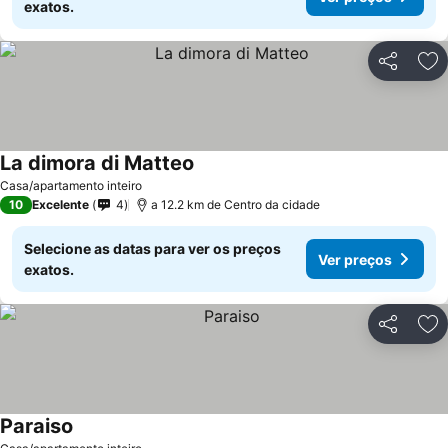
exatos.
Partilhar
Ad
La dimora di Matteo
Ver preços
Casa/apartamento inteiro
10
Excelente
4
a 12.2 km de Centro da cidade
Selecione as datas para ver os preços
Ver preços
exatos.
Partilhar
Ad
Paraiso
Ver preços