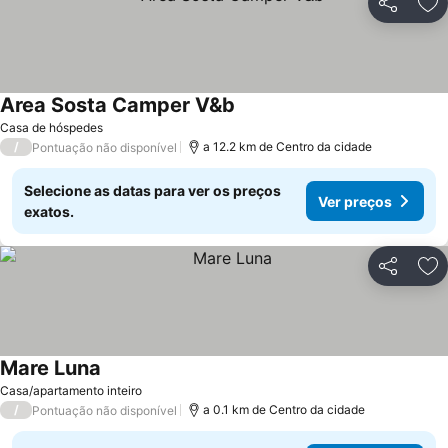
Partilhar
Ad
Area Sosta Camper V&b
Ver preços
Casa de hóspedes
/
a 12.2 km de Centro da cidade
Pontuação não disponível
Selecione as datas para ver os preços
Ver preços
exatos.
Partilhar
Ad
Mare Luna
Ver preços
Casa/apartamento inteiro
/
a 0.1 km de Centro da cidade
Pontuação não disponível