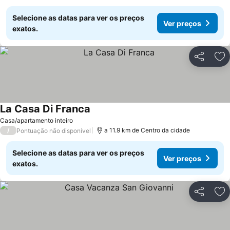
Selecione as datas para ver os preços
Ver preços
exatos.
Partilhar
Ad
La Casa Di Franca
Ver preços
Casa/apartamento inteiro
/
a 11.9 km de Centro da cidade
Pontuação não disponível
Selecione as datas para ver os preços
Ver preços
exatos.
Partilhar
Ad