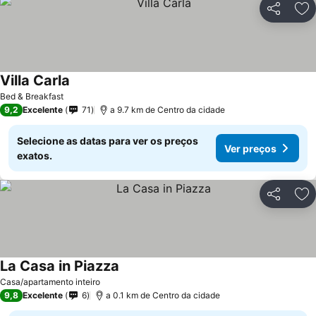
Partilhar
Ad
Villa Carla
Ver preços
Bed & Breakfast
9,2
Excelente
71
a 9.7 km de Centro da cidade
Selecione as datas para ver os preços
Ver preços
exatos.
Partilhar
Ad
La Casa in Piazza
Ver preços
Casa/apartamento inteiro
9,8
Excelente
6
a 0.1 km de Centro da cidade