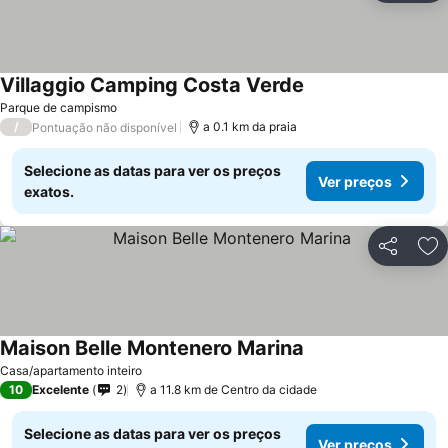
Villaggio Camping Costa Verde
Ver preços
Parque de campismo
/
a 0.1 km da praia
Pontuação não disponível
Selecione as datas para ver os preços
Ver preços
exatos.
Partilhar
Ad
Maison Belle Montenero Marina
Ver preços
Casa/apartamento inteiro
10
Excelente
2
a 11.8 km de Centro da cidade
Selecione as datas para ver os preços
Ver preços