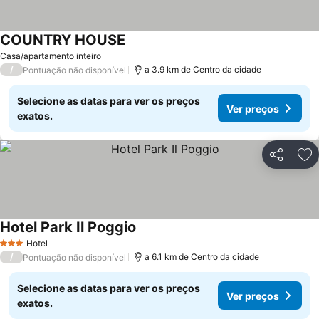
COUNTRY HOUSE
Ver preços
Casa/apartamento inteiro
/
a 3.9 km de Centro da cidade
Pontuação não disponível
Selecione as datas para ver os preços
Ver preços
exatos.
Partilhar
Ad
Hotel Park Il Poggio
Ver preços
Hotel
3 Estrelas
/
a 6.1 km de Centro da cidade
Pontuação não disponível
Selecione as datas para ver os preços
Ver preços
exatos.