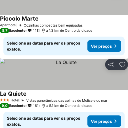
Piccolo Marte
Ver preços
Aparthotel
Cozinhas compactas bem equipadas
Ver preços
8,7
Excelente
111
a 1.3 km de Centro da cidade
Selecione as datas para ver os preços
Ver preços
exatos.
Partilhar
Ad
La Quiete
Ver preços
Hotel
Vistas panorâmicas das colinas de Molise e do mar
Ver preço
3 Estrelas
9,0
Excelente
181
a 5.1 km de Centro da cidade
Selecione as datas para ver os preços
Ver preços
exatos.