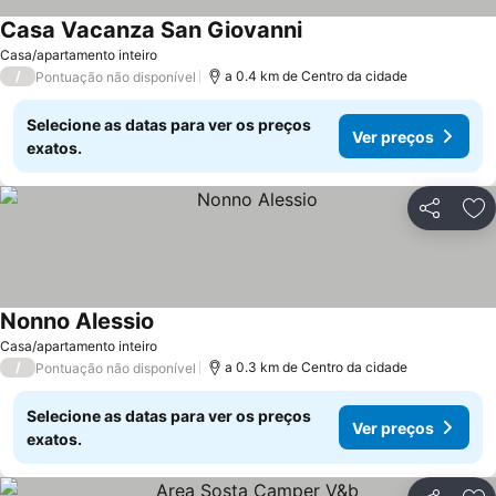
Casa Vacanza San Giovanni
Ver preços
Casa/apartamento inteiro
/
a 0.4 km de Centro da cidade
Pontuação não disponível
Selecione as datas para ver os preços
Ver preços
exatos.
Partilhar
Ad
Nonno Alessio
Ver preços
Casa/apartamento inteiro
/
a 0.3 km de Centro da cidade
Pontuação não disponível
Selecione as datas para ver os preços
Ver preços
exatos.