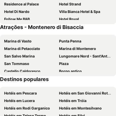
Residence al Palace
Hotel Strand
Hotel Di Nardo
Villa Bianca Hotel & Spa
Follow Me B&B
Hotel Royal
Atrações - Montenero di Bisaccia
Europa Hotel
Dependance Ludovica
Marina di Vasto
Punta Penna
Marina di Petacciato
Marina di Montenero
San Salvo Marina
Lungomare Nord - Sant'Antonio
San Tommaso
Plaza
Castello Caldoresco
Borgo antico
Destinos populares
Lungomare Sud - Rio Vivo
Lago di Bomba
Marinelli
Riserva Naturale Regionale Punta Aderci
Hotéis em Pescara
Hotéis em San Giovanni Rotondo
Campomarino Lido
Hotéis em Lucera
Hotéis em Tróia
Hotéis em Rodi Garganico
Hotéis em Montesilvano
Hotéis em Telese Terme
Hotéis em Silvi