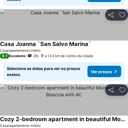
Partilhar
Ad
Casa Joanna `San Salvo Marina`
Ver preços
Casa/apartamento inteiro
9,7
Excelente
29
a 12.5 km de Centro da cidade
Selecione as datas para ver os preços
Ver preços
exatos.
Partilhar
Ad
Cozy 2-bedroom apartment in beautiful Montenero di Bisaccia with AC
Ver preços
Casa/apartamento inteiro