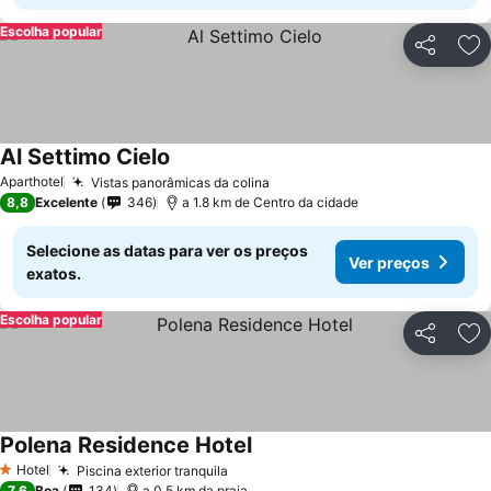
Escolha popular
Partilhar
Ad
Al Settimo Cielo
Ver preços
Aparthotel
Vistas panorâmicas da colina
Ver preços
8,8
Excelente
346
a 1.8 km de Centro da cidade
Selecione as datas para ver os preços
Ver preços
exatos.
Escolha popular
Partilhar
Ad
Polena Residence Hotel
Ver preços
Hotel
Piscina exterior tranquila
Ver preços
1 Estrelas
7,6
Boa
134
a 0.5 km da praia