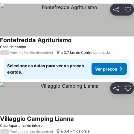
Partilhar
Ad
Fontefredda Agriturismo
Ver preços
Casa de campo
/
a 3.7 km de Centro da cidade
Pontuação não disponível
Selecione as datas para ver os preços
Ver preços
exatos.
Partilhar
Ad
Villaggio Camping Lianna
Ver preços
Casa/apartamento inteiro
/
a 0.4 km da praia
Pontuação não disponível