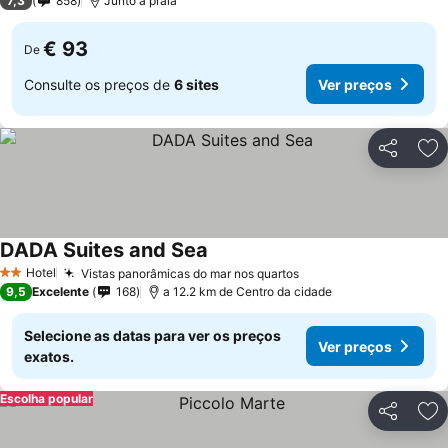
7,3
858
Junto à praia
€ 93
De
Consulte os preços de
6 sites
Ver preços
Partilhar
Ad
DADA Suites and Sea
Ver preços
Hotel
Vistas panorâmicas do mar nos quartos
Ver preços
2 Estrelas
9,5
Excelente
168
a 12.2 km de Centro da cidade
Selecione as datas para ver os preços
Ver preços
exatos.
Escolha popular
Partilhar
Ad