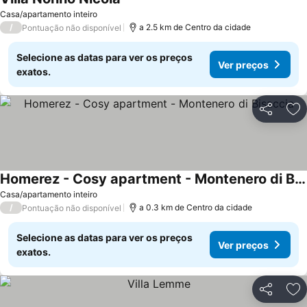
Ver preços
Casa/apartamento inteiro
/
a 2.5 km de Centro da cidade
Pontuação não disponível
Selecione as datas para ver os preços
Ver preços
exatos.
Partilhar
Ad
Homerez - Cosy apartment - Montenero di Bisaccia
Ver preços
Casa/apartamento inteiro
/
a 0.3 km de Centro da cidade
Pontuação não disponível
Selecione as datas para ver os preços
Ver preços
exatos.
Partilhar
Ad