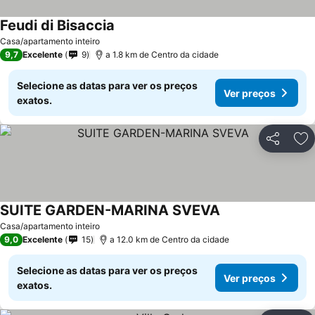
Feudi di Bisaccia
Ver preços
Casa/apartamento inteiro
9,7
Excelente
9
a 1.8 km de Centro da cidade
Selecione as datas para ver os preços
Ver preços
exatos.
Partilhar
Ad
SUITE GARDEN-MARINA SVEVA
Ver preços
Casa/apartamento inteiro
9,0
Excelente
15
a 12.0 km de Centro da cidade
Selecione as datas para ver os preços
Ver preços
exatos.