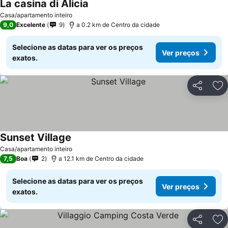
La casina di Alicia
Ver preços
Casa/apartamento inteiro
9,0
Excelente
9
a 0.2 km de Centro da cidade
Selecione as datas para ver os preços
Ver preços
exatos.
Partilhar
Ad
Sunset Village
Ver preços
Casa/apartamento inteiro
7,5
Boa
2
a 12.1 km de Centro da cidade
Selecione as datas para ver os preços
Ver preços
exatos.
Partilhar
Ad