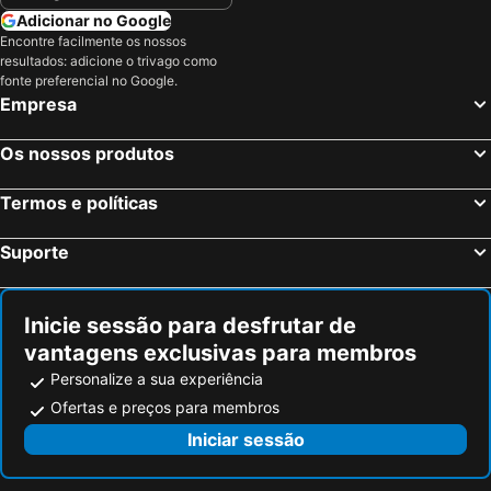
Pozzuoli, Campanha Hotéis
Lucera, Apúlia Hotéis
Adicionar no Google
Encontre facilmente os nossos
Sperlonga, Lazio Hotéis
Caserta, Campanha Hotéis
resultados: adicione o trivago como
Tróia, Apúlia Hotéis
Roma, Lazio Hotéis
fonte preferencial no Google.
Empresa
Milão, Lombardia Hotéis
Veneza, Veneto Hotéis
Florença, Toscana Hotéis
Bolonha, Emília-Romanha Hotéis
Os nossos produtos
Palermo, Sicília Hotéis
Verona, Veneto Hotéis
Termos e políticas
Cagliari, Sardenha Hotéis
Suporte
Inicie sessão para desfrutar de
vantagens exclusivas para membros
Personalize a sua experiência
Ofertas e preços para membros
Iniciar sessão