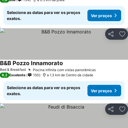
Selecione as datas para ver os preços
Ver preços
exatos.
Partilhar
Ad
B&B Pozzo Innamorato
Ver preços
Bed & Breakfast
Piscina infinita com vistas panorâmicas
Ver preços
9,2
Excelente
150
a 1.3 km de Centro da cidade
Selecione as datas para ver os preços
Ver preços
exatos.
Partilhar
Ad