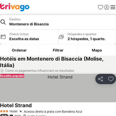
Favoritos
Iniciar
Me
Destino
Montenero di Bisaccia
Check-in/out
Hóspedes e quartos
Escolha as datas
2 hóspedes, 1 quarto.
Ordenar
Filtrar
Mapa
Hotéis em Montenero di Bisaccia (Molise,
Itália)
Como os pagamentos influenciam os resultados
Escolha popular
Partilhar
Ad
Hotel Strand
Ver preços
Hotel
Acesso direto à praia com Bandeira Azul
Ver preços
3 Estrelas