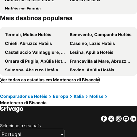
Hotéis em Foggia
Mais destinos populares
Termoli, Molise Hotéis
Benevento, Campanha Hotéis
Chieti, Abruzzo Hotéis
Cassino, Lazio Hotéis
Castelluccio Valmaggiore, Apúlia Hotéis
Lesina, Apúlia Hotéis
Orsara di Puglia, Apúlia Hotéis
Francavilla al Mare, Abruzzo Hotéis
Sulmona, Abruzzo Hotéis
Bovino, Apúlia Hotéis
Pineto, Abruzzo Hotéis
Ortona, Abruzzo Hotéis
Ver todas as estadias em Montenero di Bisaccia
San Salvo, Abruzzo Hotéis
Città Sant'Angelo, Abruzzo Hotéis
Comparador de Hotéis
Europa
Itália
Molise
Amorosi, Campanha Hotéis
Campomarino, Molise Hotéis
Montenero di Bisaccia
San Vito Chietino, Abruzzo Hotéis
Castel di Sangro, Abruzzo Hotéis
San Giovanni Teatino, Abruzzo Hotéis
Gioia Sannitica, Campanha Hotéis
Facebook
Twitter
Insta
Yo
Nápoles, Campanha Hotéis
Pompei, Campanha Hotéis
Selecione o seu país
Pescara, Abruzzo Hotéis
Ercolano, Campanha Hotéis