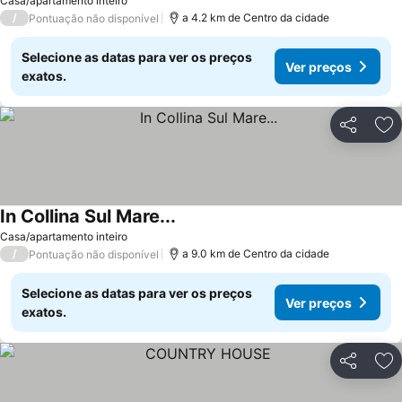
Casa/apartamento inteiro
/
a 4.2 km de Centro da cidade
Pontuação não disponível
Selecione as datas para ver os preços
Ver preços
exatos.
Partilhar
Ad
In Collina Sul Mare...
Ver preços
Casa/apartamento inteiro
/
a 9.0 km de Centro da cidade
Pontuação não disponível
Selecione as datas para ver os preços
Ver preços
exatos.
Partilhar
Ad