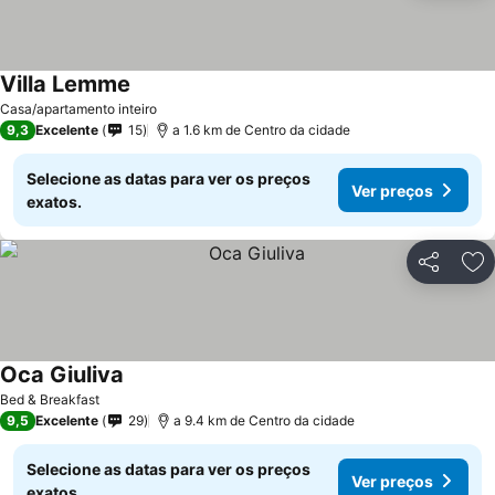
Villa Lemme
Ver preços
Casa/apartamento inteiro
9,3
Excelente
15
a 1.6 km de Centro da cidade
Selecione as datas para ver os preços
Ver preços
exatos.
Partilhar
Ad
Oca Giuliva
Ver preços
Bed & Breakfast
9,5
Excelente
29
a 9.4 km de Centro da cidade
Selecione as datas para ver os preços
Ver preços
exatos.