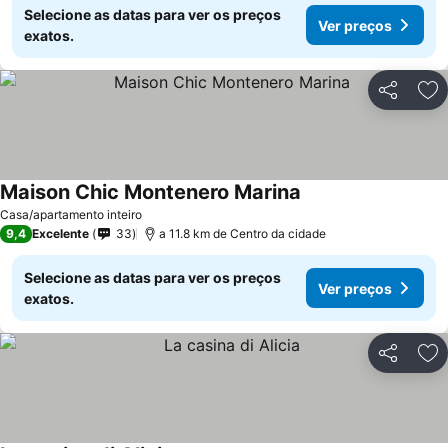
Selecione as datas para ver os preços
Ver preços
exatos.
Partilhar
Ad
Maison Chic Montenero Marina
Ver preços
Casa/apartamento inteiro
9,4
Excelente
33
a 11.8 km de Centro da cidade
Selecione as datas para ver os preços
Ver preços
exatos.
Partilhar
Ad