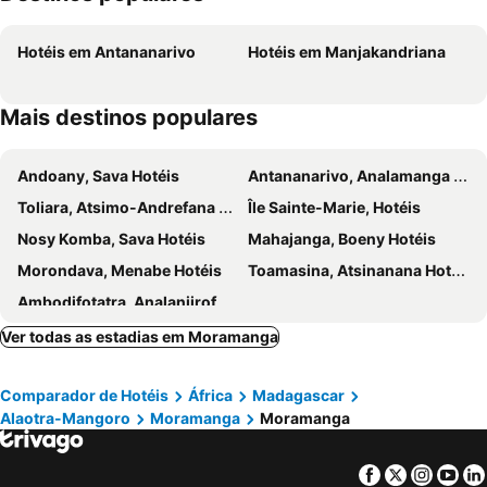
Hotéis em Antananarivo
Hotéis em Manjakandriana
Mais destinos populares
Andoany, Sava Hotéis
Antananarivo, Analamanga Hotéis
Toliara, Atsimo-Andrefana Hotéis
Île Sainte-Marie, Hotéis
Nosy Komba, Sava Hotéis
Mahajanga, Boeny Hotéis
Morondava, Menabe Hotéis
Toamasina, Atsinanana Hotéis
Ambodifotatra, Analanjirofo Hotéis
Ver todas as estadias em Moramanga
Comparador de Hotéis
África
Madagascar
Alaotra-Mangoro
Moramanga
Moramanga
Facebook
Twitter
Insta
Yo