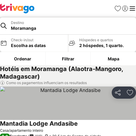
Favoritos
Iniciar
Me
Destino
Moramanga
Check-in/out
Hóspedes e quartos
Escolha as datas
2 hóspedes, 1 quarto.
Ordenar
Filtrar
Mapa
Hotéis em Moramanga (Alaotra-Mangoro,
Madagascar)
Como os pagamentos influenciam os resultados
Partilhar
Ad
Mantadia Lodge Andasibe
Ver preços
Casa/apartamento inteiro