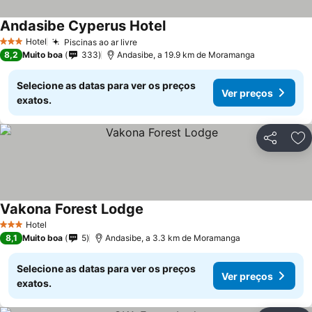
Andasibe Cyperus Hotel
Ver preços
Hotel
Piscinas ao ar livre
Ver preços
3 Estrelas
8,2
Muito boa
333
Andasibe, a 19.9 km de Moramanga
Selecione as datas para ver os preços
Ver preços
exatos.
Partilhar
Ad
Vakona Forest Lodge
Ver preços
Hotel
3 Estrelas
8,1
Muito boa
5
Andasibe, a 3.3 km de Moramanga
Selecione as datas para ver os preços
Ver preços
exatos.