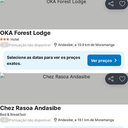
Partilhar
Ad
OKA Forest Lodge
Ver preços
Hotel
3 Estrelas
/
Andasibe, a 19.9 km de Moramanga
Pontuação não disponível
Selecione as datas para ver os preços
Ver preços
exatos.
Partilhar
Ad
Chez Rasoa Andasibe
Ver preços
Bed & Breakfast
/
Andasibe, a 19.1 km de Moramanga
Pontuação não disponível