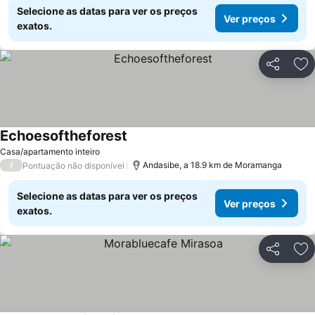
Selecione as datas para ver os preços
Ver preços
exatos.
Partilhar
Ad
Echoesoftheforest
Ver preços
Casa/apartamento inteiro
/
Andasibe, a 18.9 km de Moramanga
Pontuação não disponível
Selecione as datas para ver os preços
Ver preços
exatos.
Partilhar
Ad