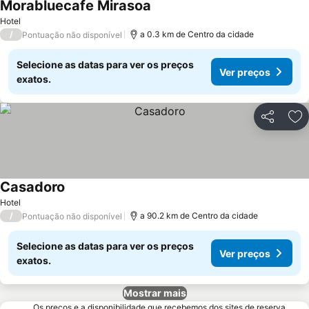
Morabluecafe Mirasoa
Ver preços
Hotel
/
a 0.3 km de Centro da cidade
Pontuação não disponível
Selecione as datas para ver os preços
Ver preços
exatos.
Partilhar
Ad
Casadoro
Ver preços
Hotel
/
a 90.2 km de Centro da cidade
Pontuação não disponível
Selecione as datas para ver os preços
Ver preços
exatos.
Mostrar mais
Os preços e a disponibilidade que recebemos dos sites de reserva