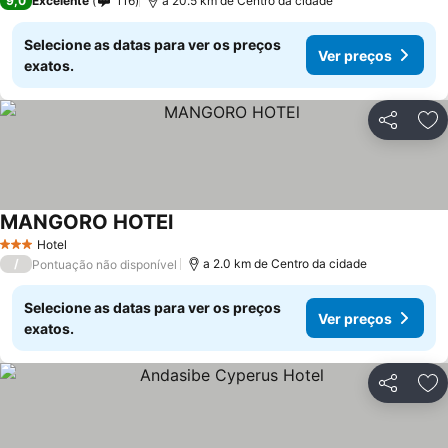
9,0
Excelente
116
a 20.5 km de Centro da cidade
Selecione as datas para ver os preços
Ver preços
exatos.
Partilhar
Ad
MANGORO HOTEl
Ver preços
Hotel
3 Estrelas
/
a 2.0 km de Centro da cidade
Pontuação não disponível
Selecione as datas para ver os preços
Ver preços
exatos.
Partilhar
Ad