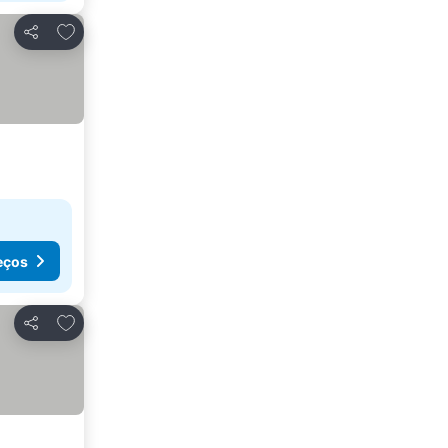
Adicionar aos favoritos
Partilhar
eços
Adicionar aos favoritos
Partilhar