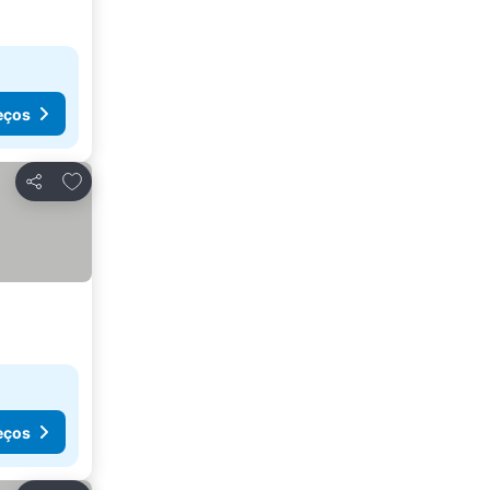
eços
Adicionar aos favoritos
Partilhar
eços