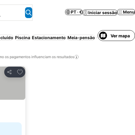
PT · €
Menu
Iniciar sessão
.
Ver mapa
cluído
Piscina
Estacionamento
Meia-pensão
Cancelamento gra
o os pagamentos influenciam os resultados
Adicionar aos favoritos
Partilhar