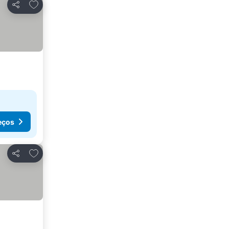
Adicionar aos favoritos
Partilhar
eços
Adicionar aos favoritos
Partilhar