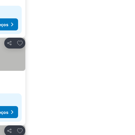
eços
Adicionar aos favoritos
Partilhar
eços
Adicionar aos favoritos
Partilhar