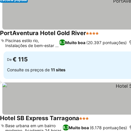
PortAventura Hotel Gold River
4 Estrelas
Ver preços
Piscinas estilo rio,
Muito boa
(20.397 pontuações)
8,3
Instalações de bem-estar e
Ver preços
fitness
€ 115
De
Consulte os preços de
11 sites
Hotel SB Express Tarragona
3 Estrelas
Ver preços
Base urbana em um bairro
Muito boa
(6.178 pontuações)
8,3
moderno, Academia 24 horas