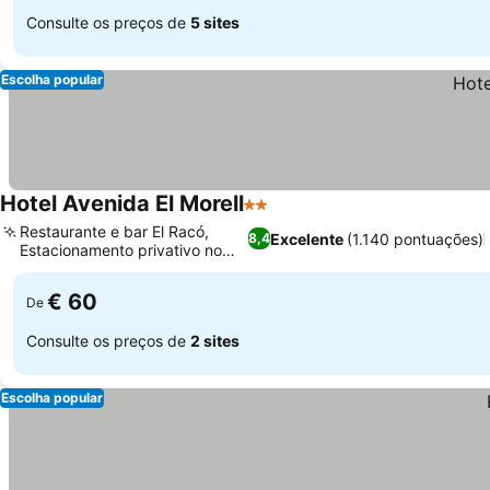
Consulte os preços de
5 sites
Escolha popular
Hotel Avenida El Morell
2 Estrelas
Ver preços
Restaurante e bar El Racó,
Excelente
(1.140 pontuações)
8,4
Estacionamento privativo no
Ver preços
local
€ 60
De
Consulte os preços de
2 sites
Escolha popular