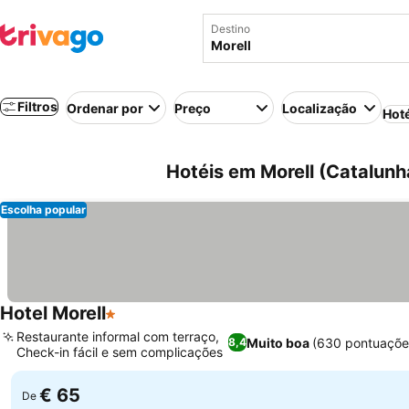
Destino
Filtros
Ordenar por
Preço
Localização
Hot
Hotéis em Morell (Catalunh
Escolha popular
Hotel Morell
1 Estrelas
Ver preços
Restaurante informal com terraço,
Muito boa
(630 pontuaçõe
8,4
Check-in fácil e sem complicações
Ver preços
€ 65
De