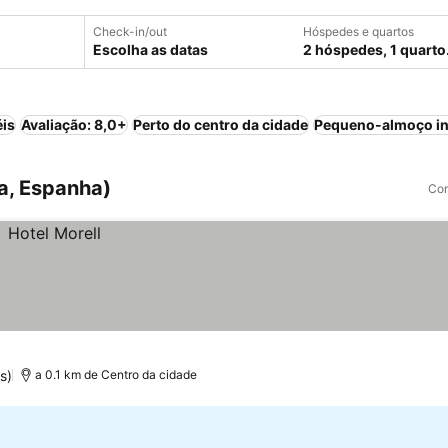
Check-in/out
Hóspedes e quartos
Escolha as datas
2 hóspedes, 1 quarto
éis
Avaliação: 8,0+
Perto do centro da cidade
Pequeno-almoço in
a, Espanha)
Com
s)
a 0.1 km de Centro da cidade