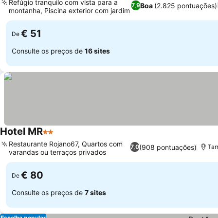
Refúgio tranquilo com vista para a
Boa
(2.825 pontuações)
7,9
montanha, Piscina exterior com jardim
Ver preços
€ 51
De
Consulte os preços de
16 sites
Hotel MR
2 Estrelas
Ver preços
Restaurante Rojano67, Quartos com
(908 pontuações)
7,0
Tar
varandas ou terraços privados
Ver preços
€ 80
De
Consulte os preços de
7 sites
Escolha popular