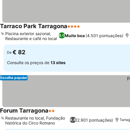
Tarraco Park Tarragona
4 Estrelas
Ver preços
Piscina exterior sazonal,
Muito boa
(4.501 pontuações)
8,0
Restaurante e café no local
Ver preços
€ 82
De
Consulte os preços de
13 sites
Escolha popular
Forum Tarragona
2 Estrelas
Ver preços
Restaurante no local, Fundação
(2.901 pontuações)
6,8
Tarrag
histórica do Circo Romano
Ver preços