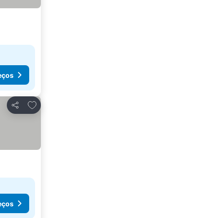
eços
Adicionar aos favoritos
Partilhar
eços