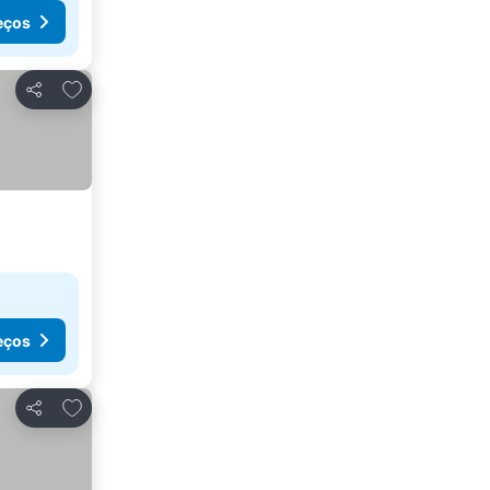
eços
Adicionar aos favoritos
Partilhar
eços
Adicionar aos favoritos
Partilhar