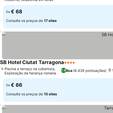
Ver preços
€ 68
De
Consulte os preços de
17 sites
SB Hotel Ciutat Tarragona
4 Estrelas
Ver preços
Piscina e terraço na cobertura,
Boa
(8.439 pontuações)
7,9
Exploração da herança romana
Ver preços
€ 66
De
Consulte os preços de
15 sites