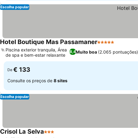
Escolha popular
Hotel Boutique Mas Passamaner
5 Estrelas
Ver preço
Piscina exterior tranquila, Área
Muito boa
(2.065 pontuações)
8,4
de spa e bem-estar relaxante
Ver preços
€ 133
De
Consulte os preços de
8 sites
Escolha popular
Crisol La Selva
3 Estrelas
Ver preços