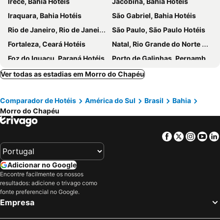
Irecê, Bahia Hotéis
Jacobina, Bahia Hotéis
Iraquara, Bahia Hotéis
São Gabriel, Bahia Hotéis
Rio de Janeiro, Rio de Janeiro Hotéis
São Paulo, São Paulo Hotéis
Fortaleza, Ceará Hotéis
Natal, Rio Grande do Norte Hotéis
Foz do Iguaçu, Paraná Hotéis
Porto de Galinhas, Pernambuco Hotéis
Salvador, Bahia Hotéis
Maceió, Alagoas Hotéis
Ver todas as estadias em Morro do Chapéu
Porto Seguro, Bahia Hotéis
Comparador de Hotéis
América do Sul
Brasil
Bahia
Morro do Chapéu
Facebook
Twitter
Insta
Yo
Adicionar no Google
Encontre facilmente os nossos
resultados: adicione o trivago como
fonte preferencial no Google.
Empresa