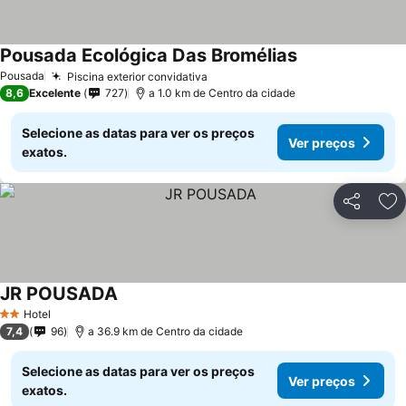
Pousada Ecológica Das Bromélias
Pousada
Piscina exterior convidativa
8,6
Excelente
727
a 1.0 km de Centro da cidade
Selecione as datas para ver os preços
Ver preços
exatos.
Partilhar
Ad
JR POUSADA
Hotel
2 Estrelas
7,4
96
a 36.9 km de Centro da cidade
Selecione as datas para ver os preços
Ver preços
exatos.