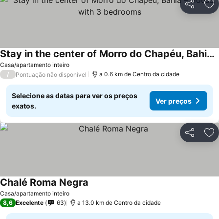
Partilhar
Ad
Stay in the center of Morro do Chapéu, Bahia – House with 3 bedrooms
Casa/apartamento inteiro
/
a 0.6 km de Centro da cidade
Pontuação não disponível
Selecione as datas para ver os preços
Ver preços
exatos.
Partilhar
Ad
Chalé Roma Negra
Casa/apartamento inteiro
8,6
Excelente
63
a 13.0 km de Centro da cidade