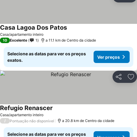
Casa Lagoa Dos Patos
Casa/apartamento inteiro
10
Excelente
1
a 11.1 km de Centro da cidade
Selecione as datas para ver os preços
Ver preços
exatos.
Partilhar
Ad
Refugio Renascer
Casa/apartamento inteiro
/
a 20.8 km de Centro da cidade
Pontuação não disponível
Selecione as datas para ver os preços