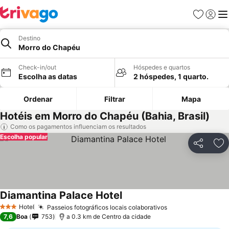
Favoritos
Iniciar
Me
Destino
Morro do Chapéu
Check-in/out
Hóspedes e quartos
Escolha as datas
2 hóspedes, 1 quarto.
Ordenar
Filtrar
Mapa
Hotéis em Morro do Chapéu (Bahia, Brasil)
Como os pagamentos influenciam os resultados
Escolha popular
Partilhar
Ad
Diamantina Palace Hotel
Hotel
Passeios fotográficos locais colaborativos
3 Estrelas
7,6
Boa
753
a 0.3 km de Centro da cidade