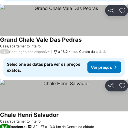
Partilhar
Ad
Grand Chale Vale Das Pedras
Casa/apartamento inteiro
/
a 13.2 km de Centro da cidade
Pontuação não disponível
Selecione as datas para ver os preços
Ver preços
exatos.
Partilhar
Ad
Chale Henri Salvador
Casa/apartamento inteiro
8,8
Excelente
32
a 13.0 km de Centro da cidade