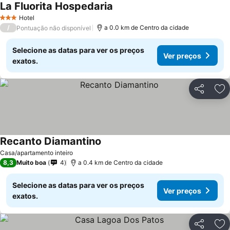
La Fluorita Hospedaria
Hotel
3 Estrelas
/
a 0.0 km de Centro da cidade
Pontuação não disponível
Selecione as datas para ver os preços
Ver preços
exatos.
Partilhar
Ad
Recanto Diamantino
Casa/apartamento inteiro
8,3
Muito boa
4
a 0.4 km de Centro da cidade
Selecione as datas para ver os preços
Ver preços
exatos.
Partilhar
Ad