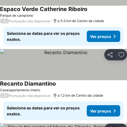
Espaco Verde Catherine Ribeiro
Parque de campismo
/
a 0.5 km de Centro da cidade
Pontuação não disponível
Selecione as datas para ver os preços
Ver preços
exatos.
Partilhar
Ad
Recanto Diamantino
Casa/apartamento inteiro
/
a 1.2 km de Centro da cidade
Pontuação não disponível
Selecione as datas para ver os preços
Ver preços
exatos.