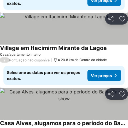
Ver preços
exatos.
Partilhar
Ad
Village em Itacimirm Mirante da Lagoa
Casa/apartamento inteiro
/
a 20.8 km de Centro da cidade
Pontuação não disponível
Selecione as datas para ver os preços
Ver preços
exatos.
Partilhar
Ad
Casa Alves, alugamos para o período do Bahia Farm show