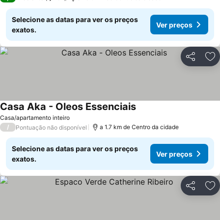
Selecione as datas para ver os preços
Ver preços
exatos.
Partilhar
Ad
Casa Aka - Oleos Essenciais
Casa/apartamento inteiro
/
a 1.7 km de Centro da cidade
Pontuação não disponível
Selecione as datas para ver os preços
Ver preços
exatos.
Partilhar
Ad