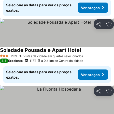
Selecione as datas para ver os preços
Ver preços
exatos.
Partilhar
Ad
Soledade Pousada e Apart Hotel
Hotel
Vistas da cidade em quartos selecionados
3 Estrelas
8,5
Excelente
117
a 0.4 km de Centro da cidade
Selecione as datas para ver os preços
Ver preços
exatos.
Partilhar
Ad