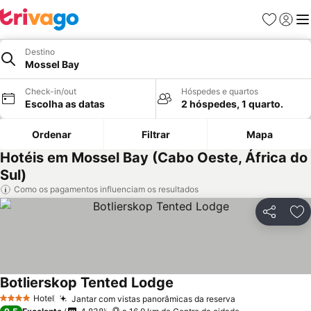
Favoritos
Iniciar
Me
Destino
Mossel Bay
Check-in/out
Hóspedes e quartos
Escolha as datas
2 hóspedes, 1 quarto.
Ordenar
Filtrar
Mapa
Hotéis em Mossel Bay (Cabo Oeste, África do
Sul)
Como os pagamentos influenciam os resultados
Partilhar
Ad
Botlierskop Tented Lodge
Ver preços
Hotel
Jantar com vistas panorâmicas da reserva
Ver preços
4 Estrelas