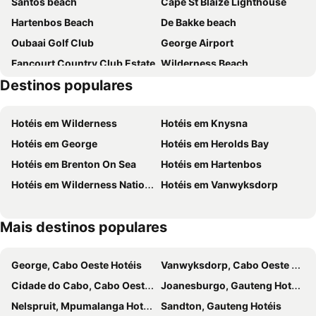
Santos beach
Cape St Blaize Lighthouse
Hartenbos Beach
De Bakke beach
Oubaai Golf Club
George Airport
Fancourt Country Club Estate
Wilderness Beach
Destinos populares
Hotéis em Wilderness
Hotéis em Knysna
Hotéis em George
Hotéis em Herolds Bay
Hotéis em Brenton On Sea
Hotéis em Hartenbos
Hotéis em Wilderness National Park
Hotéis em Vanwyksdorp
Mais destinos populares
George, Cabo Oeste Hotéis
Vanwyksdorp, Cabo Oeste Hotéis
Cidade do Cabo, Cabo Oeste Hotéis
Joanesburgo, Gauteng Hotéis
Nelspruit, Mpumalanga Hotéis
Sandton, Gauteng Hotéis