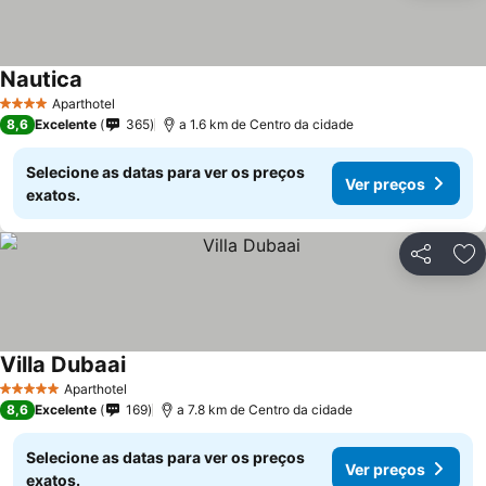
Nautica
Ver preços
Aparthotel
4 Estrelas
8,6
Excelente
365
a 1.6 km de Centro da cidade
Selecione as datas para ver os preços
Ver preços
exatos.
Partilhar
Ad
Villa Dubaai
Ver preços
Aparthotel
5 Estrelas
8,6
Excelente
169
a 7.8 km de Centro da cidade
Selecione as datas para ver os preços
Ver preços
exatos.