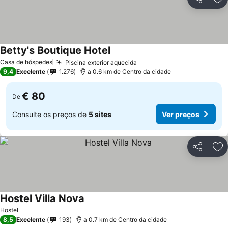
Partilhar
Ad
Betty's Boutique Hotel
Ver preços
Casa de hóspedes
Piscina exterior aquecida
Ver preços
9,4
Excelente
1.276
a 0.6 km de Centro da cidade
€ 80
De
Consulte os preços de
5 sites
Ver preços
Partilhar
Ad
Hostel Villa Nova
Ver preços
Hostel
8,5
Excelente
193
a 0.7 km de Centro da cidade