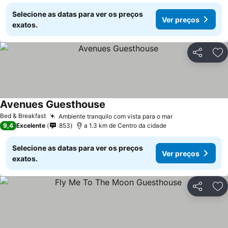
Selecione as datas para ver os preços
Ver preços
exatos.
Partilhar
Ad
Avenues Guesthouse
Ver preços
Bed & Breakfast
Ambiente tranquilo com vista para o mar
Ver preços
9,4
Excelente
853
a 1.3 km de Centro da cidade
Selecione as datas para ver os preços
Ver preços
exatos.
Partilhar
Ad