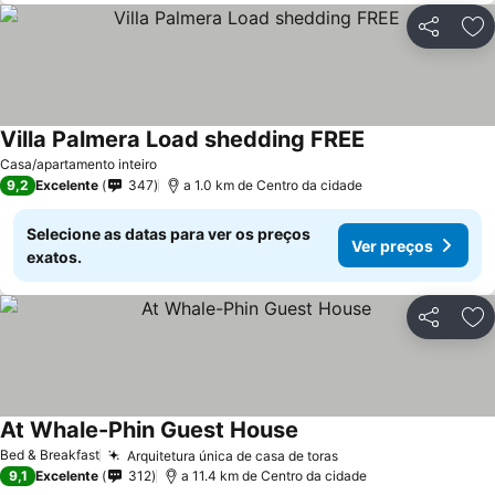
Partilhar
Ad
Villa Palmera Load shedding FREE
Ver preços
Casa/apartamento inteiro
9,2
Excelente
347
a 1.0 km de Centro da cidade
Selecione as datas para ver os preços
Ver preços
exatos.
Partilhar
Ad
At Whale-Phin Guest House
Ver preços
Bed & Breakfast
Arquitetura única de casa de toras
Ver preços
9,1
Excelente
312
a 11.4 km de Centro da cidade