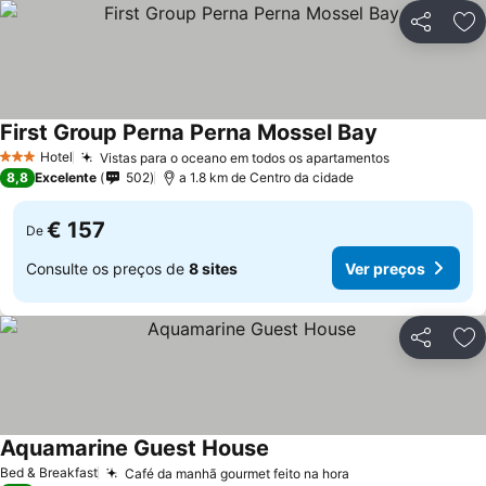
Partilhar
Ad
First Group Perna Perna Mossel Bay
Ver preços
Hotel
Vistas para o oceano em todos os apartamentos
Ver preços
3 Estrelas
8,8
Excelente
502
a 1.8 km de Centro da cidade
€ 157
De
Consulte os preços de
8 sites
Ver preços
Partilhar
Ad
Aquamarine Guest House
Ver preços
Bed & Breakfast
Café da manhã gourmet feito na hora
Ver preços