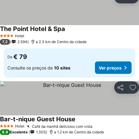
Partilhar
Ad
The Point Hotel & Spa
Ver preços
Hotel
4 Estrelas
7,2
2.594
a 2.3 km de Centro da cidade
€ 79
De
Consulte os preços de
10 sites
Ver preços
Partilhar
Ad
Bar-t-nique Guest House
Ver preços
Hotel
Café da manhã delicioso com vista
Ver preços
4 Estrelas
8,9
Excelente
1.305
a 1.2 km de Centro da cidade