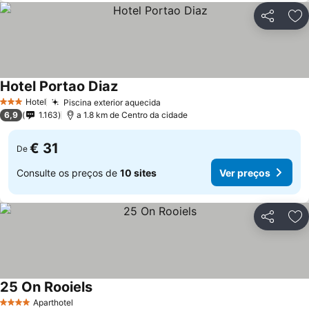
Partilhar
Ad
Hotel Portao Diaz
Ver preços
Hotel
Piscina exterior aquecida
Ver preços
3 Estrelas
6,9
1.163
a 1.8 km de Centro da cidade
€ 31
De
Consulte os preços de
10 sites
Ver preços
Partilhar
Ad
25 On Rooiels
Ver preços
Aparthotel
4 Estrelas