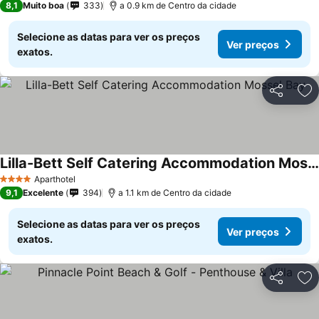
8,1
Muito boa
333
a 0.9 km de Centro da cidade
Selecione as datas para ver os preços
Ver preços
exatos.
Partilhar
Ad
Lilla-Bett Self Catering Accommodation Mossel Bay
Ver preços
Aparthotel
4 Estrelas
9,1
Excelente
394
a 1.1 km de Centro da cidade
Selecione as datas para ver os preços
Ver preços
exatos.
Partilhar
Ad