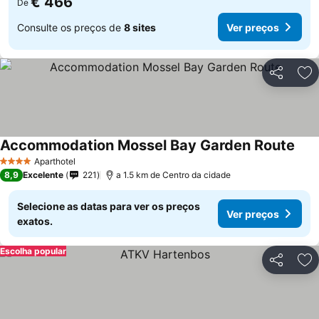
€ 466
De
Consulte os preços de
8 sites
Ver preços
Partilhar
Ad
Accommodation Mossel Bay Garden Route
Ver 
Aparthotel
4 Estrelas
8,9
Excelente
221
a 1.5 km de Centro da cidade
Selecione as datas para ver os preços
Ver preços
exatos.
Escolha popular
Partilhar
Ad