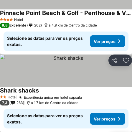
Pinnacle Point Beach & Golf - Penthouse & Villa
Ver preços
Hotel
4 Estrelas
8,8
Excelente
202
a 4.9 km de Centro da cidade
Selecione as datas para ver os preços
Ver preços
exatos.
Partilhar
Ad
Shark shacks
Ver preços
Hotel
Experiência única em hotel cápsula
Ver preços
2 Estrelas
7,3
263
a 1.7 km de Centro da cidade
Selecione as datas para ver os preços
Ver preços
exatos.