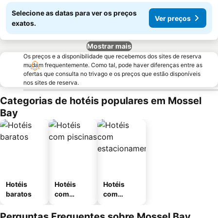
Selecione as datas para ver os preços
Ver preços
exatos.
Mostrar mais
Os preços e a disponibilidade que recebemos dos sites de reserva
mudam frequentemente. Como tal, pode haver diferenças entre as
ofertas que consulta no trivago e os preços que estão disponíveis
nos sites de reserva.
Categorias de hotéis populares em Mossel
Bay
Hotéis
Hotéis
Hotéis
baratos
com
com
piscinas
estaciona
mento
Perguntas Frequentes sobre Mossel Bay