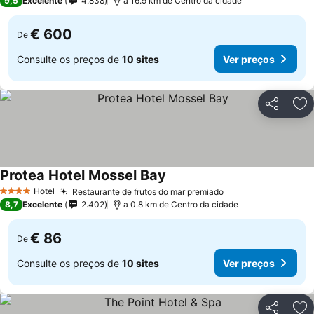
9,5
Excelente
4.838
a 16.9 km de Centro da cidade
€ 600
De
Consulte os preços de
10 sites
Ver preços
Partilhar
Ad
Protea Hotel Mossel Bay
Ver preços
Hotel
Restaurante de frutos do mar premiado
Ver preços
4 Estrelas
8,7
Excelente
2.402
a 0.8 km de Centro da cidade
€ 86
De
Consulte os preços de
10 sites
Ver preços