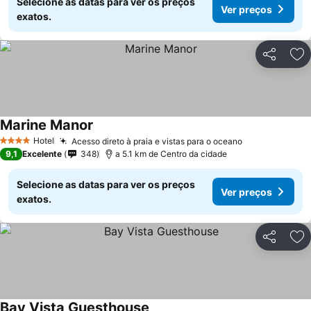
Selecione as datas para ver os preços
Ver preços
exatos.
Partilhar
Ad
Marine Manor
Ver preços
Hotel
Acesso direto à praia e vistas para o oceano
Ver preços
4 Estrelas
9,1
Excelente
348
a 5.1 km de Centro da cidade
Selecione as datas para ver os preços
Ver preços
exatos.
Partilhar
Ad
Bay Vista Guesthouse