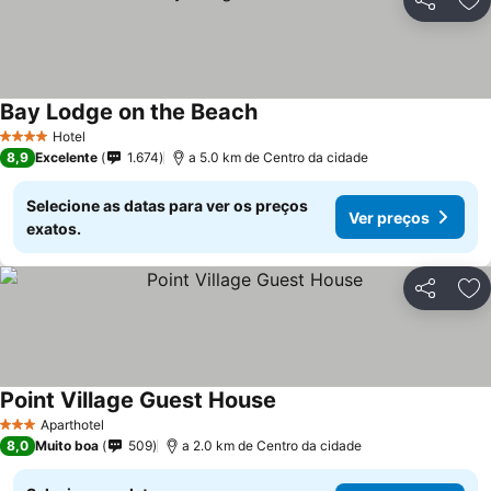
Partilhar
Ad
Bay Lodge on the Beach
Ver preços
Hotel
4 Estrelas
8,9
Excelente
1.674
a 5.0 km de Centro da cidade
Selecione as datas para ver os preços
Ver preços
exatos.
Partilhar
Ad
Point Village Guest House
Ver preços
Aparthotel
3 Estrelas
8,0
Muito boa
509
a 2.0 km de Centro da cidade