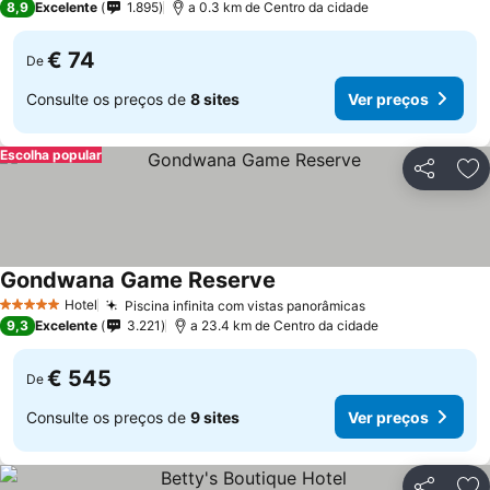
8,9
Excelente
1.895
a 0.3 km de Centro da cidade
€ 74
De
Consulte os preços de
8 sites
Ver preços
Escolha popular
Partilhar
Ad
Gondwana Game Reserve
Ver preços
Hotel
Piscina infinita com vistas panorâmicas
Ver preços
5 Estrelas
9,3
Excelente
3.221
a 23.4 km de Centro da cidade
€ 545
De
Consulte os preços de
9 sites
Ver preços