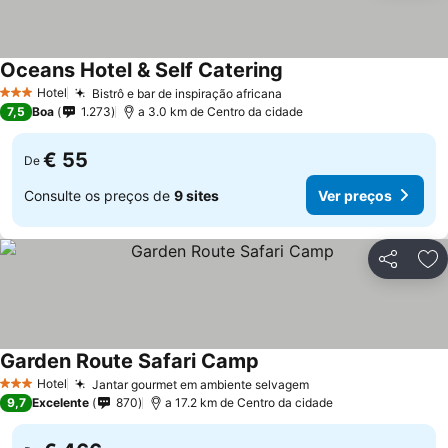
Oceans Hotel & Self Catering
Ver preços
Hotel
Bistrô e bar de inspiração africana
Ver preços
3 Estrelas
7,5
Boa
1.273
a 3.0 km de Centro da cidade
€ 55
De
Consulte os preços de
9 sites
Ver preços
Partilhar
Ad
Garden Route Safari Camp
Ver preços
Hotel
Jantar gourmet em ambiente selvagem
Ver preços
3 Estrelas
9,7
Excelente
870
a 17.2 km de Centro da cidade