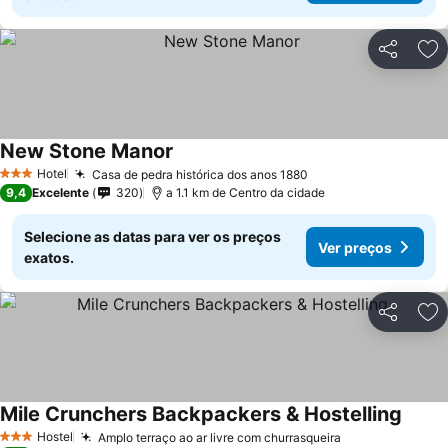
Partilhar
Ad
New Stone Manor
Ver preços
Hotel
Casa de pedra histórica dos anos 1880
Ver preços
3 Estrelas
9,4
Excelente
320
a 1.1 km de Centro da cidade
Selecione as datas para ver os preços
Ver preços
exatos.
Partilhar
Ad
Mile Crunchers Backpackers & Hostelling
Ver p
Hostel
Amplo terraço ao ar livre com churrasqueira
Ver preços
3 Estrelas