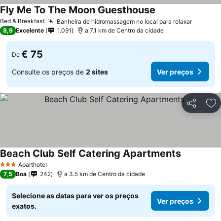
Fly Me To The Moon Guesthouse
Ver preços
Bed & Breakfast
Banheira de hidromassagem no local para relaxar
Ver pre
8,9
Excelente
1.091
a 7.1 km de Centro da cidade
€ 75
De
Consulte os preços de
2 sites
Ver preços
Partilhar
Ad
Beach Club Self Catering Apartments
Ver preços
Aparthotel
3 Estrelas
7,5
Boa
242
a 3.5 km de Centro da cidade
Selecione as datas para ver os preços
Ver preços
exatos.