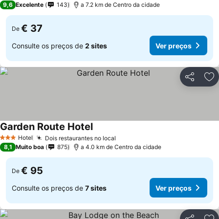
9,6
Excelente
143
a 7.2 km de Centro da cidade
€ 37
De
Consulte os preços de
2 sites
Ver preços
Partilhar
Ad
Garden Route Hotel
Ver preços
Hotel
Dois restaurantes no local
Ver preços
3 Estrelas
8,1
Muito boa
875
a 4.0 km de Centro da cidade
€ 95
De
Consulte os preços de
7 sites
Ver preços