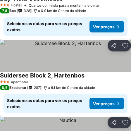
Ver preços
Hostel
Quartos com vista para a montanha e o mar
Ver preços
3 Estrelas
7,8
Boa
328
a 0.9 km de Centro da cidade
Selecione as datas para ver os preços
Ver preços
exatos.
Partilhar
Ad
Suidersee Block 2, Hartenbos
Ver preços
Aparthotel
3 Estrelas
8,5
Excelente
287
a 6.1 km de Centro da cidade
Selecione as datas para ver os preços
Ver preços
exatos.
Partilhar
Ad