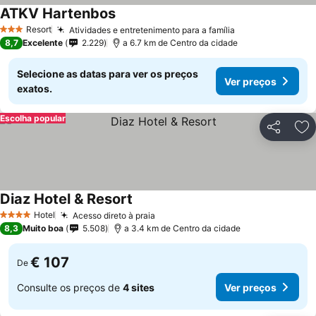
ATKV Hartenbos
Ver preços
Resort
Atividades e entretenimento para a família
Ver preços
3 Estrelas
8,7
Excelente
2.229
a 6.7 km de Centro da cidade
Selecione as datas para ver os preços
Ver preços
exatos.
Escolha popular
Partilhar
Ad
Diaz Hotel & Resort
Ver preços
Hotel
Acesso direto à praia
Ver preços
4 Estrelas
8,3
Muito boa
5.508
a 3.4 km de Centro da cidade
€ 107
De
Consulte os preços de
4 sites
Ver preços