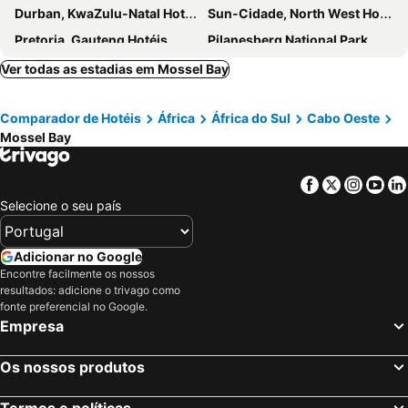
Durban, KwaZulu-Natal Hotéis
Sun-Cidade, North West Hotéis
Pretoria, Gauteng Hotéis
Pilanesberg National Park, North West Hotéis
Kruger National Park, Limpopo Hotéis
Ver todas as estadias em Mossel Bay
Comparador de Hotéis
África
África do Sul
Cabo Oeste
Mossel Bay
Facebook
Twitter
Insta
Yo
Selecione o seu país
Adicionar no Google
Encontre facilmente os nossos
resultados: adicione o trivago como
fonte preferencial no Google.
Empresa
Os nossos produtos
Termos e políticas