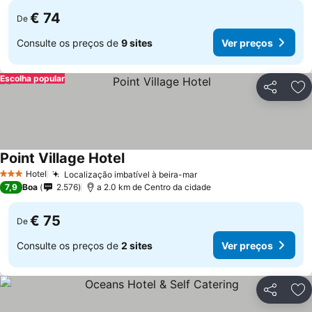
€ 74
De
Consulte os preços de
9 sites
Ver preços
Escolha popular
Partilhar
Ad
Point Village Hotel
Ver preços
Hotel
Localização imbatível à beira-mar
Ver preços
3 Estrelas
7,9
Boa
2.576
a 2.0 km de Centro da cidade
€ 75
De
Consulte os preços de
2 sites
Ver preços
Partilhar
Ad