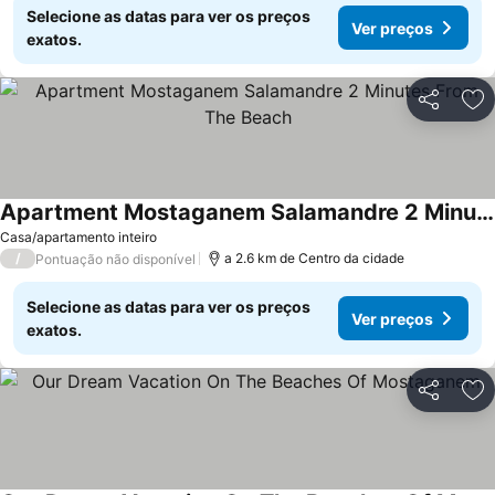
Selecione as datas para ver os preços
Ver preços
exatos.
Partilhar
Ad
Apartment Mostaganem Salamandre 2 Minutes From The Beach
Ver preços
Casa/apartamento inteiro
/
a 2.6 km de Centro da cidade
Pontuação não disponível
Selecione as datas para ver os preços
Ver preços
exatos.
Partilhar
Ad