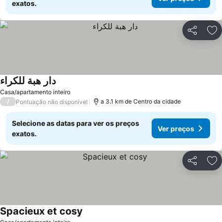
exatos.
Partilhar
Ad
دار هبة للكراء
Ver preços
Casa/apartamento inteiro
/
a 3.1 km de Centro da cidade
Pontuação não disponível
Selecione as datas para ver os preços
Ver preços
exatos.
Partilhar
Ad
Spacieux et cosy
Ver preços