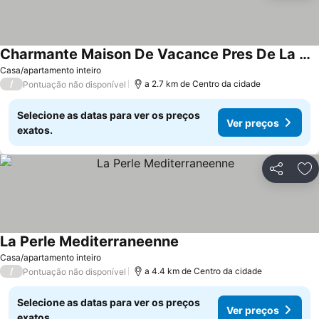
Charmante Maison De Vacance Pres De La Plage
Ver preços
Casa/apartamento inteiro
/
a 2.7 km de Centro da cidade
Pontuação não disponível
Selecione as datas para ver os preços
Ver preços
exatos.
Partilhar
Ad
La Perle Mediterraneenne
Ver preços
Casa/apartamento inteiro
/
a 4.4 km de Centro da cidade
Pontuação não disponível
Selecione as datas para ver os preços
Ver preços
exatos.