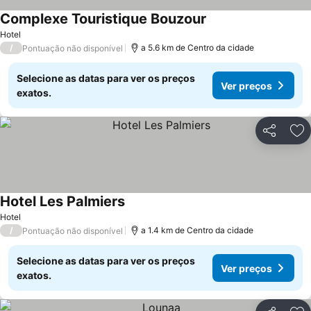
Complexe Touristique Bouzour
Ver preços
Hotel
/
a 5.6 km de Centro da cidade
Pontuação não disponível
Selecione as datas para ver os preços
Ver preços
exatos.
Partilhar
Ad
Hotel Les Palmiers
Ver preços
Hotel
/
a 1.4 km de Centro da cidade
Pontuação não disponível
Selecione as datas para ver os preços
Ver preços
exatos.