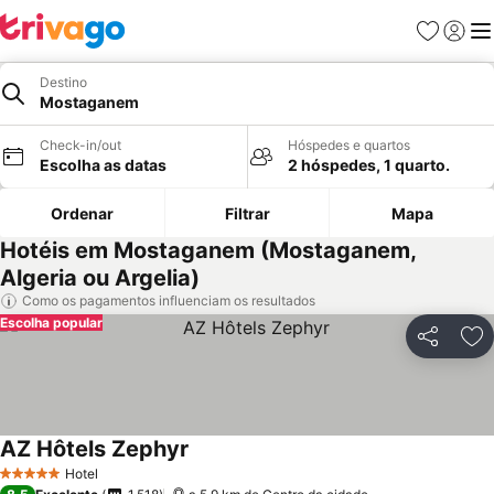
Favoritos
Iniciar
Me
Destino
Mostaganem
Check-in/out
Hóspedes e quartos
Escolha as datas
2 hóspedes, 1 quarto.
Ordenar
Filtrar
Mapa
Hotéis em Mostaganem (Mostaganem,
Algeria ou Argelia)
Como os pagamentos influenciam os resultados
Escolha popular
Partilhar
Ad
AZ Hôtels Zephyr
Ver preços
Hotel
5 Estrelas