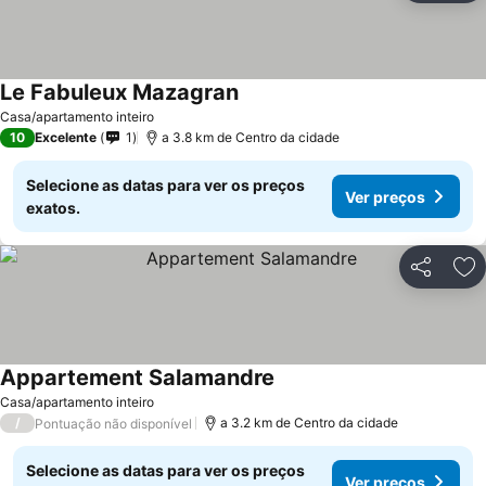
Le Fabuleux Mazagran
Ver preços
Casa/apartamento inteiro
10
Excelente
1
a 3.8 km de Centro da cidade
Selecione as datas para ver os preços
Ver preços
exatos.
Partilhar
Ad
Appartement Salamandre
Ver preços
Casa/apartamento inteiro
/
a 3.2 km de Centro da cidade
Pontuação não disponível
Selecione as datas para ver os preços
Ver preços