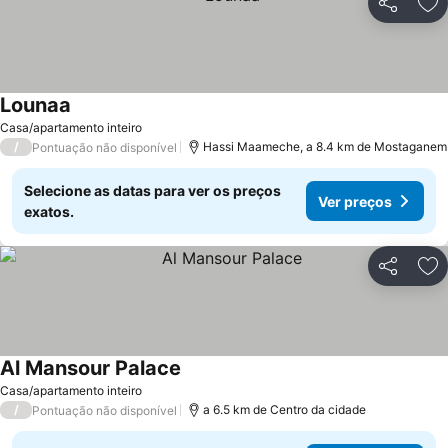
Partilhar
Ad
Lounaa
Ver preços
Casa/apartamento inteiro
/
Hassi Maameche, a 8.4 km de Mostaganem
Pontuação não disponível
Selecione as datas para ver os preços
Ver preços
exatos.
Partilhar
Ad
Al Mansour Palace
Ver preços
Casa/apartamento inteiro
/
a 6.5 km de Centro da cidade
Pontuação não disponível