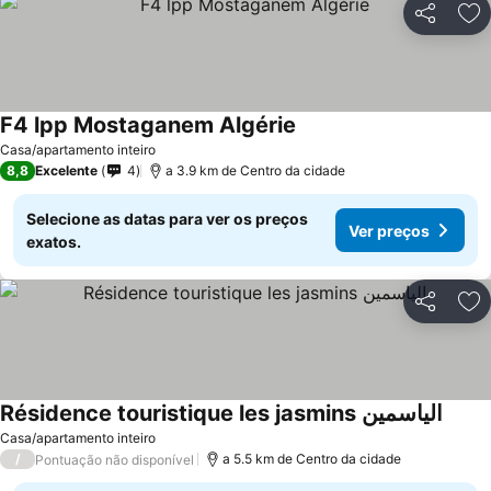
Partilhar
Ad
F4 lpp Mostaganem Algérie
Ver preços
Casa/apartamento inteiro
8,8
Excelente
4
a 3.9 km de Centro da cidade
Selecione as datas para ver os preços
Ver preços
exatos.
Partilhar
Ad
Résidence touristique les jasmins الياسمين
Ver p
Casa/apartamento inteiro
/
a 5.5 km de Centro da cidade
Pontuação não disponível