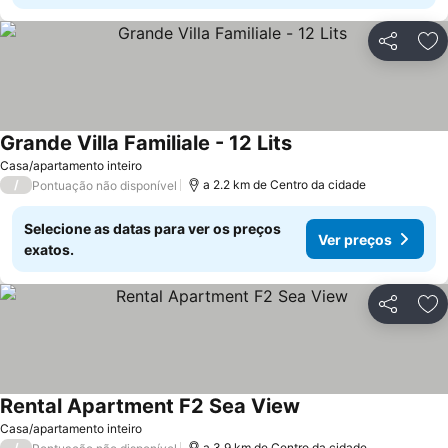
Partilhar
Ad
Grande Villa Familiale - 12 Lits
Ver preços
Casa/apartamento inteiro
/
a 2.2 km de Centro da cidade
Pontuação não disponível
Selecione as datas para ver os preços
Ver preços
exatos.
Partilhar
Ad
Rental Apartment F2 Sea View
Ver preços
Casa/apartamento inteiro
/
a 3.9 km de Centro da cidade