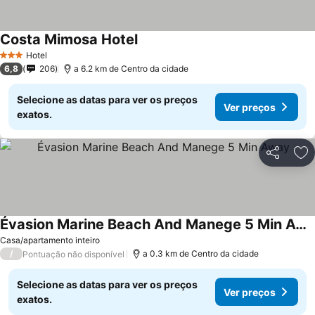
Costa Mimosa Hotel
Ver preços
Hotel
3 Estrelas
6,8
206
a 6.2 km de Centro da cidade
Selecione as datas para ver os preços
Ver preços
exatos.
Partilhar
Ad
Évasion Marine Beach And Manege 5 Min Away
Ver preços
Casa/apartamento inteiro
/
a 0.3 km de Centro da cidade
Pontuação não disponível
Selecione as datas para ver os preços
Ver preços
exatos.