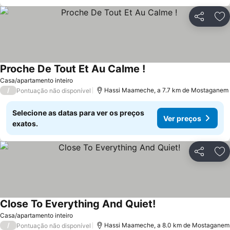
Partilhar
Ad
Proche De Tout Et Au Calme !
Ver preços
Casa/apartamento inteiro
/
Hassi Maameche, a 7.7 km de Mostaganem
Pontuação não disponível
Selecione as datas para ver os preços
Ver preços
exatos.
Partilhar
Ad
Close To Everything And Quiet!
Ver preços
Casa/apartamento inteiro
/
Hassi Maameche, a 8.0 km de Mostaganem
Pontuação não disponível