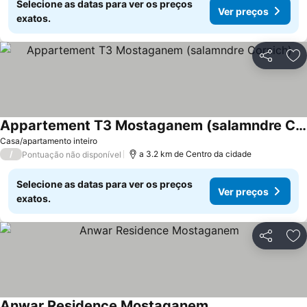
Selecione as datas para ver os preços
Ver preços
exatos.
Partilhar
Ad
Appartement T3 Mostaganem (salamndre Cornich)
Ver preços
Casa/apartamento inteiro
/
a 3.2 km de Centro da cidade
Pontuação não disponível
Selecione as datas para ver os preços
Ver preços
exatos.
Partilhar
Ad
Anwar Residence Mostaganem