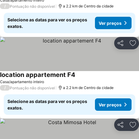
Casa/apartamento inteiro
/
a 2.2 km de Centro da cidade
Pontuação não disponível
Selecione as datas para ver os preços
Ver preços
exatos.
Partilhar
Ad
location appartement F4
Ver preços
Casa/apartamento inteiro
/
a 2.2 km de Centro da cidade
Pontuação não disponível
Selecione as datas para ver os preços
Ver preços
exatos.
Partilhar
Ad