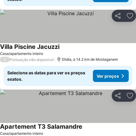
Partilhar
Ad
Villa Piscine Jacuzzi
Ver preços
Casa/apartamento inteiro
/
Stidia, a 14.2 km de Mostaganem
Pontuação não disponível
Selecione as datas para ver os preços
Ver preços
exatos.
Partilhar
Ad
Apartement T3 Salamandre
Ver preços
Casa/apartamento inteiro