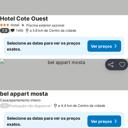
Hotel Cote Ouest
Ver preços
Hotel
Piscina exterior sazonal
Ver preços
3 Estrelas
7,3
146
a 5.8 km de Centro da cidade
Selecione as datas para ver os preços
Ver preços
exatos.
Partilhar
Ad
bel appart mosta
Ver preços
Casa/apartamento inteiro
/
a 4.4 km de Centro da cidade
Pontuação não disponível
Selecione as datas para ver os preços
Ver preços
exatos.