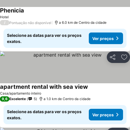
Phenicia
Ver preços
Hotel
/
a 6.0 km de Centro da cidade
Pontuação não disponível
Selecione as datas para ver os preços
Ver preços
exatos.
Partilhar
Ad
apartment rental with sea view
Ver preços
Casa/apartamento inteiro
9,6
Excelente
5
a 1.0 km de Centro da cidade
Selecione as datas para ver os preços
Ver preços
exatos.