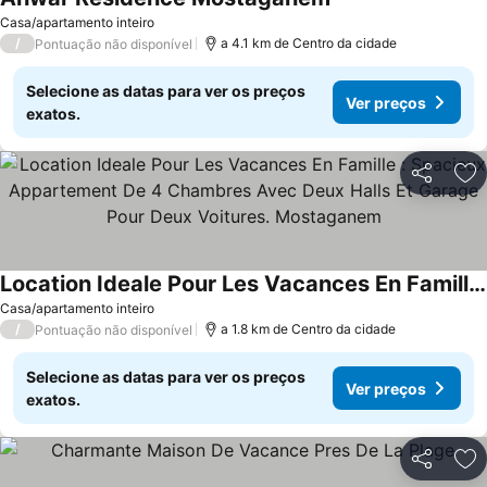
Ver preços
Casa/apartamento inteiro
/
a 4.1 km de Centro da cidade
Pontuação não disponível
Selecione as datas para ver os preços
Ver preços
exatos.
Partilhar
Ad
Location Ideale Pour Les Vacances En Famille : Spacieux Appartement De 4 Chambres Avec Deux Halls Et Garage Pour Deux Voitures. Mostaganem
Ver preços
Casa/apartamento inteiro
/
a 1.8 km de Centro da cidade
Pontuação não disponível
Selecione as datas para ver os preços
Ver preços
exatos.
Partilhar
Ad