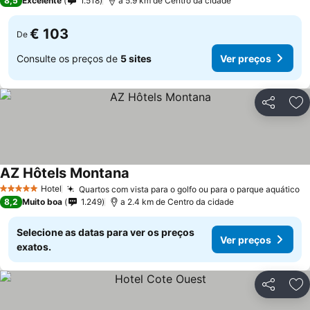
8,5
Excelente
1.518
a 5.9 km de Centro da cidade
€ 103
De
Consulte os preços de
5 sites
Ver preços
Partilhar
Ad
AZ Hôtels Montana
Ver preços
Hotel
Quartos com vista para o golfo ou para o parque aquático
V
5 Estrelas
8,2
Muito boa
1.249
a 2.4 km de Centro da cidade
Selecione as datas para ver os preços
Ver preços
exatos.
Partilhar
Ad