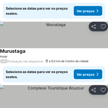
Selecione as datas para ver os preços
Ver preços
exatos.
Partilhar
Ad
Murustaga
Ver preços
Hotel
/
a 6.0 km de Centro da cidade
Pontuação não disponível
Selecione as datas para ver os preços
Ver preços
exatos.
Partilhar
Ad