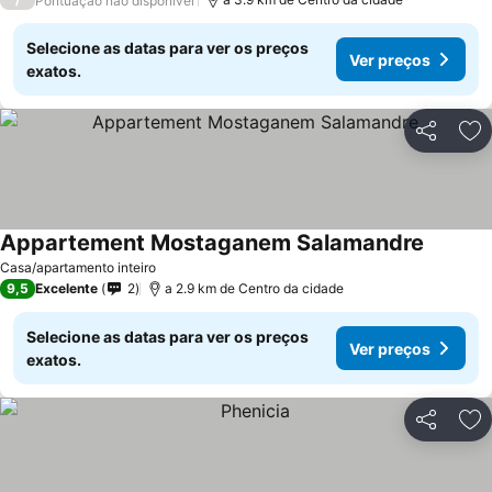
Pontuação não disponível
Selecione as datas para ver os preços
Ver preços
exatos.
Partilhar
Ad
Appartement Mostaganem Salamandre
Ver pre
Casa/apartamento inteiro
9,5
Excelente
2
a 2.9 km de Centro da cidade
Selecione as datas para ver os preços
Ver preços
exatos.
Partilhar
Ad