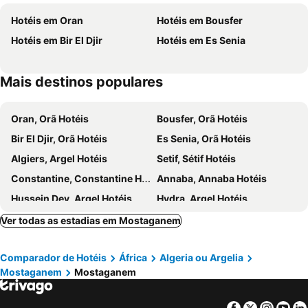
Hotéis em Oran
Hotéis em Bousfer
Hotéis em Bir El Djir
Hotéis em Es Senia
Mais destinos populares
Oran, Orã Hotéis
Bousfer, Orã Hotéis
Bir El Djir, Orã Hotéis
Es Senia, Orã Hotéis
Algiers, Argel Hotéis
Setif, Sétif Hotéis
Constantine, Constantine Hotéis
Annaba, Annaba Hotéis
Hussein Dey, Argel Hotéis
Hydra, Argel Hotéis
Ghardaïa, Ghardaia Hotéis
Mohamadia, Argel Hotéis
Ver todas as estadias em Mostaganem
Comparador de Hotéis
África
Algeria ou Argelia
Mostaganem
Mostaganem
Facebook
Twitter
Insta
Yo