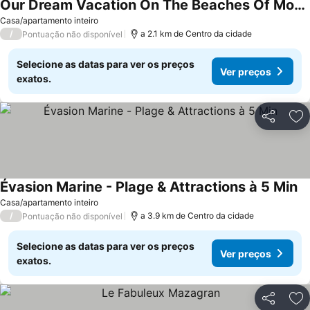
Our Dream Vacation On The Beaches Of Mostaganem
Ver preços
Casa/apartamento inteiro
/
a 2.1 km de Centro da cidade
Pontuação não disponível
Selecione as datas para ver os preços
Ver preços
exatos.
Partilhar
Ad
Évasion Marine - Plage & Attractions à 5 Min
Ve
Casa/apartamento inteiro
/
a 3.9 km de Centro da cidade
Pontuação não disponível
Selecione as datas para ver os preços
Ver preços
exatos.
Partilhar
Ad