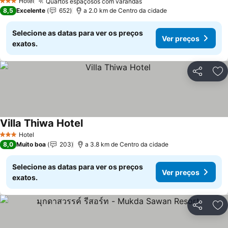
Hotel
Quartos espaçosos com varandas
Ver preços
3 Estrelas
8,5
Excelente
652
a 2.0 km de Centro da cidade
Selecione as datas para ver os preços
Ver preços
exatos.
Partilhar
Ad
Villa Thiwa Hotel
Ver preços
Hotel
3 Estrelas
8,0
Muito boa
203
a 3.8 km de Centro da cidade
Selecione as datas para ver os preços
Ver preços
exatos.
Partilhar
Ad