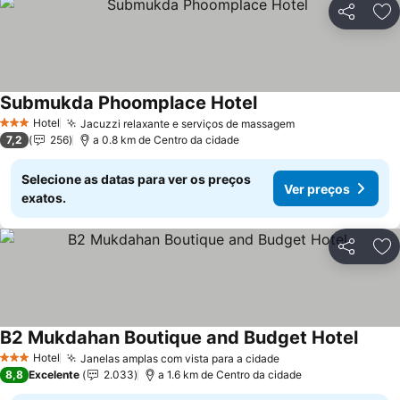
Partilhar
Ad
Submukda Phoomplace Hotel
Ver preços
Hotel
Jacuzzi relaxante e serviços de massagem
Ver preços
3 Estrelas
7,2
256
a 0.8 km de Centro da cidade
Selecione as datas para ver os preços
Ver preços
exatos.
Partilhar
Ad
B2 Mukdahan Boutique and Budget Hotel
Ver p
Hotel
Janelas amplas com vista para a cidade
Ver preços
3 Estrelas
8,8
Excelente
2.033
a 1.6 km de Centro da cidade