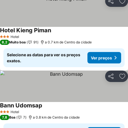
Partilhar
Ad
Hotel Kieng Piman
Ver preços
Hotel
3 Estrelas
8,2
Muito boa
91
a 0.7 km de Centro da cidade
Selecione as datas para ver os preços
Ver preços
exatos.
Partilhar
Ad
Bann Udomsap
Ver preços
Hotel
3 Estrelas
7,8
Boa
7
a 0.8 km de Centro da cidade