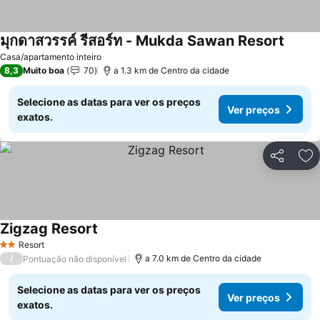
มุกดาสวรรค์ รีสอร์ท - Mukda Sawan Resort
Ver pr
Casa/apartamento inteiro
8,3
Muito boa
70
a 1.3 km de Centro da cidade
Selecione as datas para ver os preços
Ver preços
exatos.
Partilhar
Ad
Zigzag Resort
Ver preços
Resort
2 Estrelas
/
a 7.0 km de Centro da cidade
Pontuação não disponível
Selecione as datas para ver os preços
Ver preços
exatos.