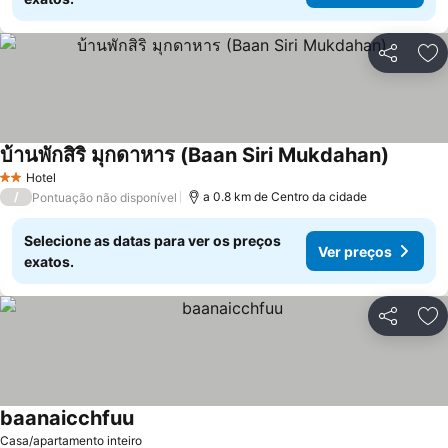
Partilhar
Ad
บ้านพักสิริ มุกดาหาร (Baan Siri Mukdahan)
Ver pre
Hotel
2 Estrelas
/
a 0.8 km de Centro da cidade
Pontuação não disponível
Selecione as datas para ver os preços
Ver preços
exatos.
Partilhar
Ad
baanaicchfuu
Ver preços
Casa/apartamento inteiro