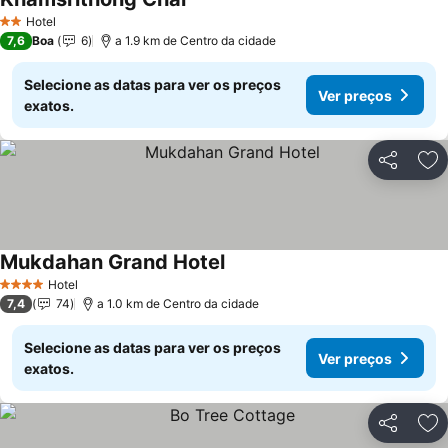
Ver preços
Hotel
2 Estrelas
7,6
Boa
6
a 1.9 km de Centro da cidade
Selecione as datas para ver os preços
Ver preços
exatos.
Partilhar
Ad
Mukdahan Grand Hotel
Ver preços
Hotel
4 Estrelas
7,4
74
a 1.0 km de Centro da cidade
Selecione as datas para ver os preços
Ver preços
exatos.
Partilhar
Ad