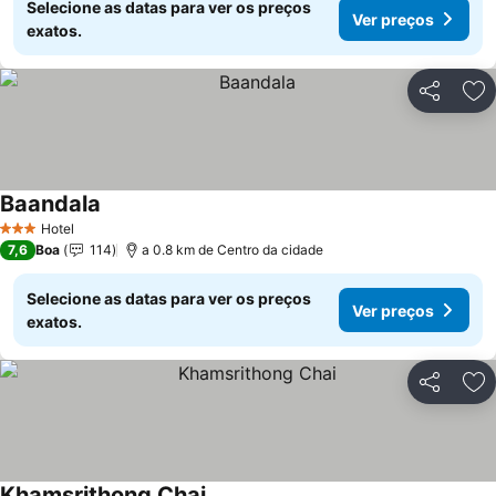
Selecione as datas para ver os preços
Ver preços
exatos.
Partilhar
Ad
Baandala
Ver preços
Hotel
3 Estrelas
7,6
Boa
114
a 0.8 km de Centro da cidade
Selecione as datas para ver os preços
Ver preços
exatos.
Partilhar
Ad
Khamsrithong Chai