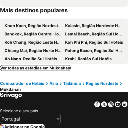
Mais destinos populares
Khon Kaen, Região Nordeste Hotéis
Kalasin, Região Nordeste Hotéis
Bangkok, Região Central Hotéis
Lamai Beach, Região Sul Hotéis
Koh Chang, Região Leste Hotéis
Koh Phi Phi, Região Sul Hotéis
Chiang Mai, Região Norte Hotéis
Patong Beach, Região Sul Hotéis
Ao Nang, Região Sul Hotéis
Krabi, Região Sul Hotéis
Phuket-Cidade, Região Sul Hotéis
Ver todas as estadias em Mukdahan
Comparador de Hotéis
Ásia
Tailândia
Região Nordeste
Mukdahan
Facebook
Twitter
Insta
Yo
Selecione o seu país
Adicionar no Google