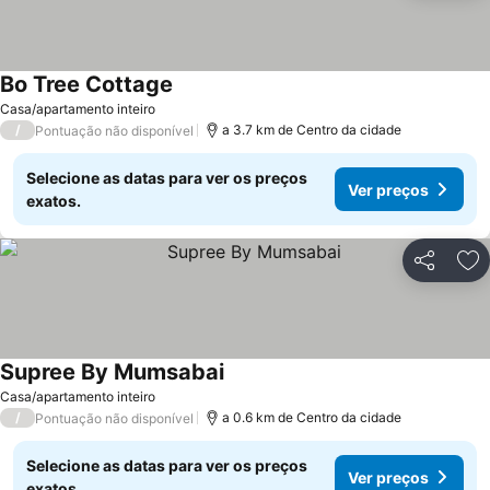
Bo Tree Cottage
Ver preços
Casa/apartamento inteiro
/
a 3.7 km de Centro da cidade
Pontuação não disponível
Selecione as datas para ver os preços
Ver preços
exatos.
Partilhar
Ad
Supree By Mumsabai
Ver preços
Casa/apartamento inteiro
/
a 0.6 km de Centro da cidade
Pontuação não disponível
Selecione as datas para ver os preços
Ver preços
exatos.