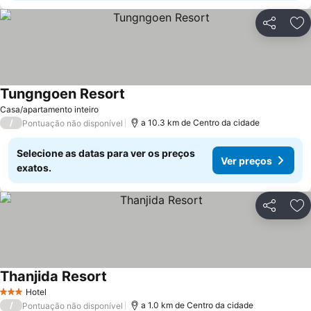
Partilhar
Ad
Tungngoen Resort
Ver preços
Casa/apartamento inteiro
/
a 10.3 km de Centro da cidade
Pontuação não disponível
Selecione as datas para ver os preços
Ver preços
exatos.
Partilhar
Ad
Thanjida Resort
Ver preços
Hotel
3 Estrelas
/
a 1.0 km de Centro da cidade
Pontuação não disponível