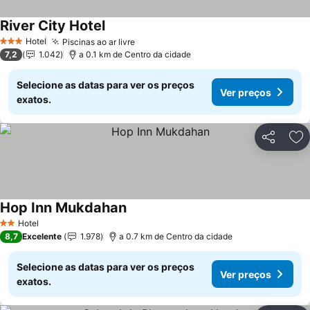
River City Hotel
Ver preços
Hotel
Piscinas ao ar livre
Ver preços
3 Estrelas
7,2
1.042
a 0.1 km de Centro da cidade
Selecione as datas para ver os preços
Ver preços
exatos.
Partilhar
Ad
Hop Inn Mukdahan
Ver preços
Hotel
2 Estrelas
8,7
Excelente
1.978
a 0.7 km de Centro da cidade
Selecione as datas para ver os preços
Ver preços
exatos.