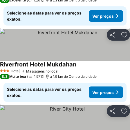
9,0
Excelente
1.201
a 2.1 km de Centro da cidade
Selecione as datas para ver os preços
Ver preços
exatos.
Partilhar
Ad
Riverfront Hotel Mukdahan
Ver preços
Hotel
Massagens no local
Ver preços
3 Estrelas
8,3
Muito boa
1.971
a 1.9 km de Centro da cidade
Selecione as datas para ver os preços
Ver preços
exatos.
Partilhar
Ad