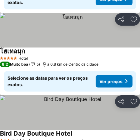
exatos.
Partilhar
Ad
โฮเทลมุก
Ver preços
Hotel
5 Estrelas
8,2
Muito boa
5
a 0.8 km de Centro da cidade
Selecione as datas para ver os preços
Ver preços
exatos.
Partilhar
Ad
Bird Day Boutique Hotel
Ver preços