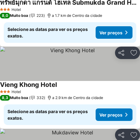
ทรัพย์มุกดา แกรนด์ โฮเทล Submukda Grand Hotel
Ver preços
Hotel
3 Estrelas
8,0
Muito boa
223
a 1.7 km de Centro da cidade
Selecione as datas para ver os preços
Ver preços
exatos.
Partilhar
Ad
Vieng Khong Hotel
Ver preços
Hotel
3 Estrelas
8,3
Muito boa
332
a 2.9 km de Centro da cidade
Selecione as datas para ver os preços
Ver preços
exatos.
Partilhar
Ad