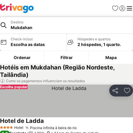
Favoritos
Iniciar
Me
Destino
Mukdahan
Check-in/out
Hóspedes e quartos
Escolha as datas
2 hóspedes, 1 quarto.
Ordenar
Filtrar
Mapa
Hotéis em Mukdahan (Região Nordeste,
Tailândia)
Como os pagamentos influenciam os resultados
Escolha popular
Partilhar
Ad
Hotel de Ladda
Ver preços
Hotel
Piscina infinita à beira do rio
Ver preços
4 Estrelas