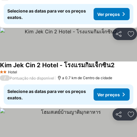
Selecione as datas para ver os preços
Ver preços
exatos.
Partilhar
Ad
Kim Jek Cin 2 Hotel - โรงแรมกิมเจ็กซิน2
Ver preço
Hotel
2 Estrelas
/
a 0.7 km de Centro da cidade
Pontuação não disponível
Selecione as datas para ver os preços
Ver preços
exatos.
Partilhar
Ad