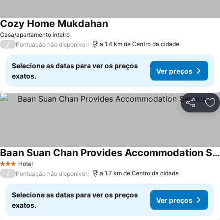
Cozy Home Mukdahan
Ver preços
Casa/apartamento inteiro
/
a 1.4 km de Centro da cidade
Pontuação não disponível
Selecione as datas para ver os preços
Ver preços
exatos.
Partilhar
Ad
Baan Suan Chan Provides Accommodation Services
Ver preços
Hotel
3 Estrelas
/
a 1.7 km de Centro da cidade
Pontuação não disponível
Selecione as datas para ver os preços
Ver preços
exatos.