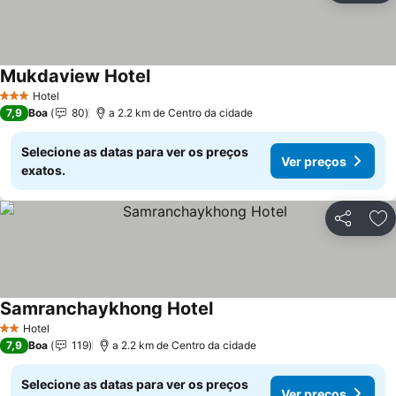
Mukdaview Hotel
Ver preços
Hotel
3 Estrelas
7,9
Boa
80
a 2.2 km de Centro da cidade
Selecione as datas para ver os preços
Ver preços
exatos.
Partilhar
Ad
Samranchaykhong Hotel
Ver preços
Hotel
2 Estrelas
7,9
Boa
119
a 2.2 km de Centro da cidade
Selecione as datas para ver os preços
Ver preços