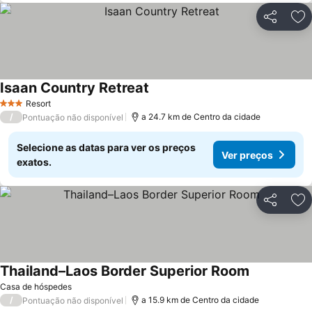
Partilhar
Ad
Isaan Country Retreat
Ver preços
Resort
3 Estrelas
/
a 24.7 km de Centro da cidade
Pontuação não disponível
Selecione as datas para ver os preços
Ver preços
exatos.
Partilhar
Ad
Thailand–Laos Border Superior Room
Ver preços
Casa de hóspedes
/
a 15.9 km de Centro da cidade
Pontuação não disponível