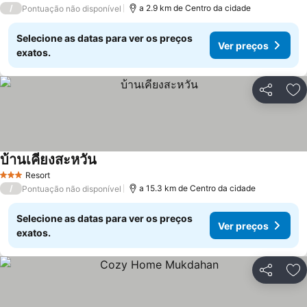
/
a 2.9 km de Centro da cidade
Pontuação não disponível
Selecione as datas para ver os preços
Ver preços
exatos.
Partilhar
Ad
บ้านเคียงสะหวัน
Ver preços
Resort
3 Estrelas
/
a 15.3 km de Centro da cidade
Pontuação não disponível
Selecione as datas para ver os preços
Ver preços
exatos.
Partilhar
Ad