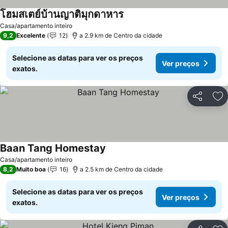
โฮมสเตย์บ้านญาติมุกดาหาร
Ver preços
Casa/apartamento inteiro
9,2
Excelente
12
a 2.9 km de Centro da cidade
Selecione as datas para ver os preços
Ver preços
exatos.
Partilhar
Ad
Baan Tang Homestay
Ver preços
Casa/apartamento inteiro
8,2
Muito boa
16
a 2.5 km de Centro da cidade
Selecione as datas para ver os preços
Ver preços
exatos.