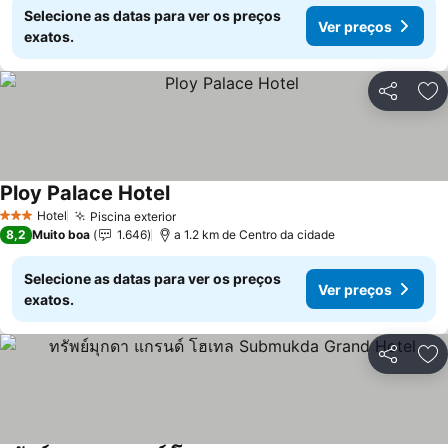
Selecione as datas para ver os preços
Ver preços
exatos.
Partilhar
Ad
Ploy Palace Hotel
Ver preços
Hotel
Piscina exterior
Ver preços
3 Estrelas
8,2
Muito boa
1.646
a 1.2 km de Centro da cidade
Selecione as datas para ver os preços
Ver preços
exatos.
Partilhar
Ad