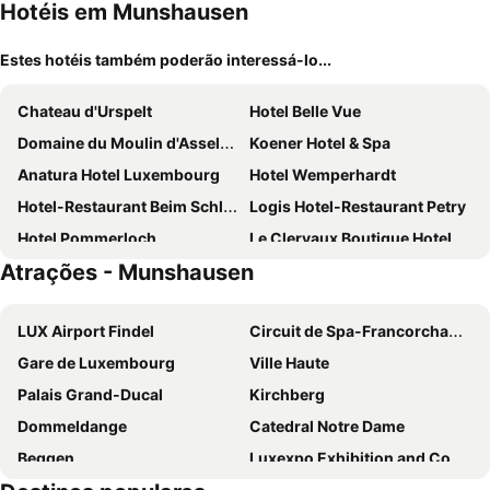
Hotéis em Munshausen
Estes hotéis também poderão interessá-lo...
Chateau d'Urspelt
Hotel Belle Vue
Domaine du Moulin d'Asselborn
Koener Hotel & Spa
Anatura Hotel Luxembourg
Hotel Wemperhardt
Hotel-Restaurant Beim Schlass
Logis Hotel-Restaurant Petry
Hotel Pommerloch
Le Clervaux Boutique Hotel & Spa
Atrações - Munshausen
Hotel du Commerce
Hotel Dirbach Plage
Hôtel - Restaurant " Victor Hugo"
Hôtel Restaurant Lamy
LUX Airport Findel
Circuit de Spa-Francorchamps
Cocoon Hotel La Rive
Hotel Le Postillon
Gare de Luxembourg
Ville Haute
Robbesscheier
Aux Tanneries de Wiltz
Palais Grand-Ducal
Kirchberg
Sporthotel Leweck
Hotel - Restaurant DAHM
Dommeldange
Catedral Notre Dame
K-Stables
Logis Gourmet & Relax Wellness Hotel De La Sure
Beggen
Luxexpo Exhibition and Congress Center
Auberge Aal Veinen
Hotel International
Neudorf-Weimershof
Statue équestre Guillaume II