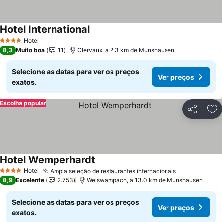
Hotel International
Hotel
4 Estrelas
8,3
Muito boa
11
Clervaux, a 2.3 km de Munshausen
Selecione as datas para ver os preços
Ver preços
exatos.
Escolha popular
Partilhar
Ad
Hotel Wemperhardt
Hotel
Ampla seleção de restaurantes internacionais
4 Estrelas
8,9
Excelente
2.753
Weiswampach, a 13.0 km de Munshausen
Selecione as datas para ver os preços
Ver preços
exatos.