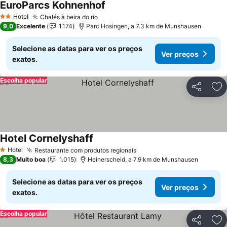
EuroParcs Kohnenhof
Hotel
Chalés à beira do rio
2 Estrelas
9,0
Excelente
1.174
Parc Hosingen, a 7.3 km de Munshausen
Selecione as datas para ver os preços
Ver preços
exatos.
Escolha popular
Partilhar
Ad
Hotel Cornelyshaff
Hotel
Restaurante com produtos regionais
1 Estrelas
8,3
Muito boa
1.015
Heinerscheid, a 7.9 km de Munshausen
Selecione as datas para ver os preços
Ver preços
exatos.
Escolha popular
Partilhar
Ad