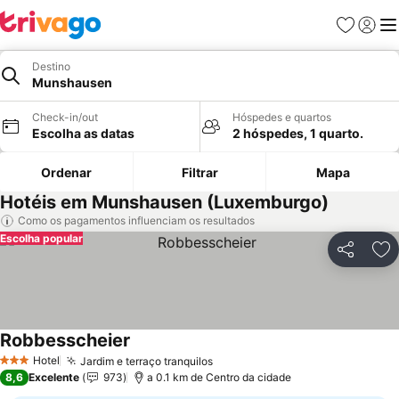
Favoritos
Iniciar
Me
Destino
Munshausen
Check-in/out
Hóspedes e quartos
Escolha as datas
2 hóspedes, 1 quarto.
Ordenar
Filtrar
Mapa
Hotéis em Munshausen (Luxemburgo)
Como os pagamentos influenciam os resultados
Escolha popular
Partilhar
Ad
Robbesscheier
Hotel
Jardim e terraço tranquilos
3 Estrelas
8,6
Excelente
973
a 0.1 km de Centro da cidade