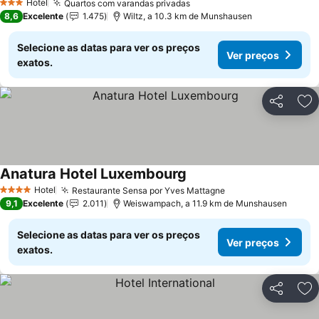
Hotel
Quartos com varandas privadas
3 Estrelas
8,6
Excelente
1.475
Wiltz, a 10.3 km de Munshausen
Selecione as datas para ver os preços
Ver preços
exatos.
Partilhar
Ad
Anatura Hotel Luxembourg
Hotel
Restaurante Sensa por Yves Mattagne
4 Estrelas
9,1
Excelente
2.011
Weiswampach, a 11.9 km de Munshausen
Selecione as datas para ver os preços
Ver preços
exatos.
Partilhar
Ad