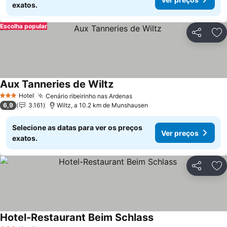
exatos.
Escolha popular
Partilhar
Ad
Aux Tanneries de Wiltz
Hotel
Cenário ribeirinho nas Ardenas
3 Estrelas
6,9
3.161
Wiltz, a 10.2 km de Munshausen
Selecione as datas para ver os preços
Ver preços
exatos.
Partilhar
Ad
Hotel-Restaurant Beim Schlass