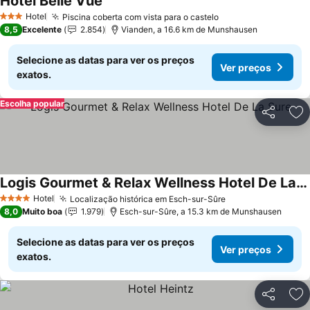
Hotel Belle Vue
Hotel
Piscina coberta com vista para o castelo
3 Estrelas
8,5
Excelente
2.854
Vianden, a 16.6 km de Munshausen
Selecione as datas para ver os preços
Ver preços
exatos.
Escolha popular
Partilhar
Ad
Logis Gourmet & Relax Wellness Hotel De La Sure
Hotel
Localização histórica em Esch-sur-Sûre
4 Estrelas
8,0
Muito boa
1.979
Esch-sur-Sûre, a 15.3 km de Munshausen
Selecione as datas para ver os preços
Ver preços
exatos.
Partilhar
Ad