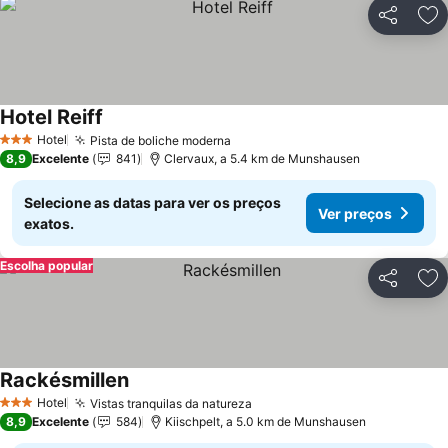
Partilhar
Ad
Hotel Reiff
Hotel
Pista de boliche moderna
3 Estrelas
8,9
Excelente
841
Clervaux, a 5.4 km de Munshausen
Selecione as datas para ver os preços
Ver preços
exatos.
Escolha popular
Partilhar
Ad
Rackésmillen
Hotel
Vistas tranquilas da natureza
3 Estrelas
8,9
Excelente
584
Kiischpelt, a 5.0 km de Munshausen