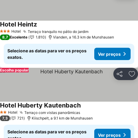
Hotel Heintz
Hotel
Terraço tranquilo no pátio do jardim
3 Estrelas
8,7
Excelente
1.810
Vianden, a 16.3 km de Munshausen
Selecione as datas para ver os preços
Ver preços
exatos.
Escolha popular
Partilhar
Ad
Hotel Huberty Kautenbach
Hotel
Terraço com vistas panorâmicas
2 Estrelas
7,3
721
Kiischpelt, a 9.1 km de Munshausen
Selecione as datas para ver os preços
Ver preços