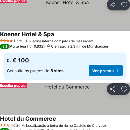
Escolha popular
Partilhar
Ad
Koener Hotel & Spa
Hotel
Piscina interna com jatos de massagem
4 Estrelas
8,1
Muito boa
9.832
Clervaux, a 2.3 km de Munshausen
€ 100
De
Consulte os preços de
8 sites
Ver preços
Escolha popular
Partilhar
Ad
Hotel du Commerce
Hotel
Localização à beira do rio no Castelo de Clervaux
3 Estrelas