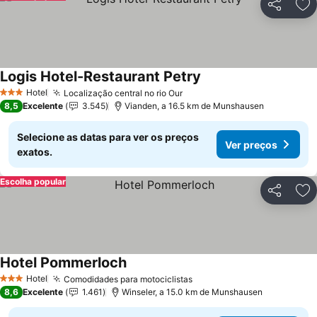
Partilhar
Ad
Logis Hotel-Restaurant Petry
Hotel
Localização central no rio Our
3 Estrelas
8,5
Excelente
3.545
Vianden, a 16.5 km de Munshausen
Selecione as datas para ver os preços
Ver preços
exatos.
Escolha popular
Partilhar
Ad
Hotel Pommerloch
Hotel
Comodidades para motociclistas
3 Estrelas
8,6
Excelente
1.461
Winseler, a 15.0 km de Munshausen