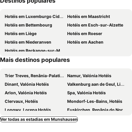
Destinos populares
Hotel Des Nations
Golf & Country Hotel
Prefeitura de Luxemburgo
Cité Judiciaire
Rackésmillen
Hotel Cornelyshaff
Hotéis em Luxemburgo Cidade
Hotéis em Maastricht
Hollerich
Garer Quartier
Auberge Du Relais Postal
Hotel Huberty Kautenbach
Hotéis em Bettembourg
Hotéis em Esch-sur-Alzette
Bahnhof Wasserbillig
Eifel Zoo
Keup
Cocoon Hotel Belair
Hotéis em Liège
Hotéis em Roeser
Plopsa Coo
Clausen
Hotel Bissen
Hotel Heintz
Hotéis em Niederanven
Hotéis em Aachen
Schlass Klierf
Château de Vianden
Auberge de Vianden
Hotel-Restaurant Im Goldenen Grund
Hotéis em Reckange-sur-Mess
Bastogne Historical Center
Maison du Tourisme du Pays du Val de Salm et des Sources de l'Ourthe
Mais destinos populares
Barrage et Lac de Nisramont
Schieferstollen Recht
Burg Rittersdorf
Parc naturel Hautes Fagnes - Eifel
Trier Treves, Renânia-Palatinado Hotéis
Namur, Valónia Hotéis
Bahnhof Erdorf
Gronn
Dinant, Valónia Hotéis
Valkenburg aan de Geul, Limburgo Hotéis
Sport- und Freizeitzentrum Worriken
Bonnevoie Sud
Arlon, Valónia Hotéis
Spa, Valónia Hotéis
Clervaux, Hotéis
Mondorf-Les-Bains, Hotéis
Longwy, Lorena Hotéis
Euskirchen, Renânia do Norte-Vestfália Hotéis
Vianden, Hotéis
Urspelt, Hotéis
Ver todas as estadias em Munshausen
Strassen, Hotéis
Thionville, Lorena Hotéis