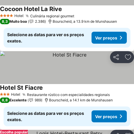
Cocoon Hotel La Rive
Hotel
Culinária regional gourmet
4 Estrelas
8,3
Muito boa
2.386
Bourscheid, a 13.9 km de Munshausen
Selecione as datas para ver os preços
Ver preços
exatos.
Partilhar
Ad
Hotel St Fiacre
Hotel
Restaurante rústico com especialidades regionais
3 Estrelas
8,8
Excelente
989
Bourscheid, a 14.1 km de Munshausen
Selecione as datas para ver os preços
Ver preços
exatos.
Escolha popular