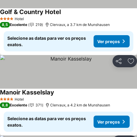
Golf & Country Hotel
Hotel
4 Estrelas
8,5
Excelente
219
Clervaux, a 3.7 km de Munshausen
Selecione as datas para ver os preços
Ver preços
exatos.
Partilhar
Ad
Manoir Kasselslay
Hotel
4 Estrelas
8,8
Excelente
371
Clervaux, a 4.2 km de Munshausen
Selecione as datas para ver os preços
Ver preços
exatos.