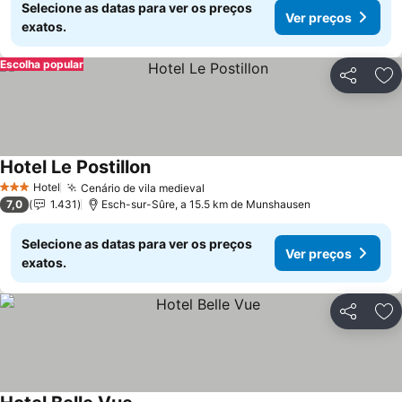
Selecione as datas para ver os preços
Ver preços
exatos.
Escolha popular
Partilhar
Ad
Hotel Le Postillon
Hotel
Cenário de vila medieval
3 Estrelas
7,0
1.431
Esch-sur-Sûre, a 15.5 km de Munshausen
Selecione as datas para ver os preços
Ver preços
exatos.
Partilhar
Ad