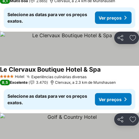
8,1
Muito boa
2.665
Clervaux, a 2.4 km de Munshausen
Selecione as datas para ver os preços
Ver preços
exatos.
Partilhar
Ad
Le Clervaux Boutique Hotel & Spa
Hotel
Experiências culinárias diversas
4 Estrelas
8,5
Excelente
3.470
Clervaux, a 2.3 km de Munshausen
Selecione as datas para ver os preços
Ver preços
exatos.
Partilhar
Ad