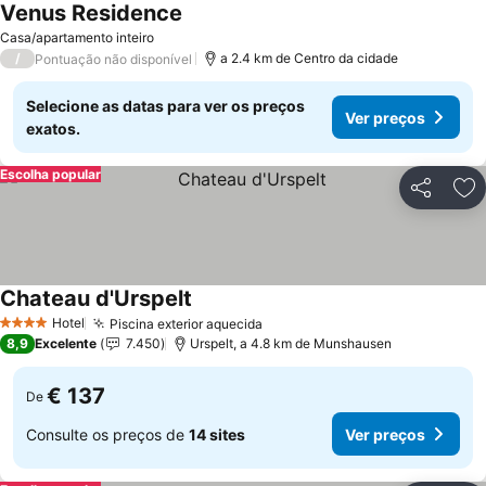
Venus Residence
Casa/apartamento inteiro
/
a 2.4 km de Centro da cidade
Pontuação não disponível
Selecione as datas para ver os preços
Ver preços
exatos.
Escolha popular
Partilhar
Ad
Chateau d'Urspelt
Hotel
Piscina exterior aquecida
4 Estrelas
8,9
Excelente
7.450
Urspelt, a 4.8 km de Munshausen
€ 137
De
Consulte os preços de
14 sites
Ver preços