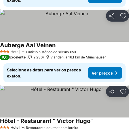
exatos.
Partilhar
Ad
Auberge Aal Veinen
Hotel
Edifício histórico do século XVII
3 Estrelas
9,0
Excelente
2.236
Vianden, a 16.1 km de Munshausen
Selecione as datas para ver os preços
Ver preços
exatos.
Partilhar
Ad
Hôtel - Restaurant " Victor Hugo"
Hotel
Restaurante gourmet com lareira