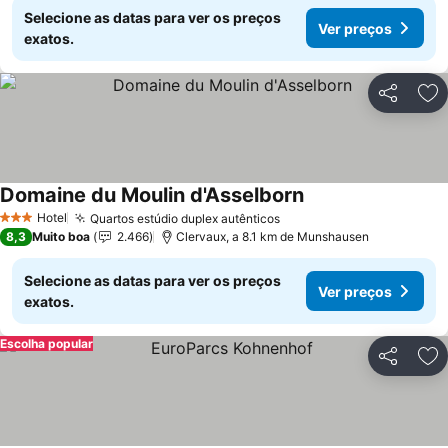
Selecione as datas para ver os preços
Ver preços
exatos.
Partilhar
Ad
Domaine du Moulin d'Asselborn
Hotel
Quartos estúdio duplex autênticos
3 Estrelas
8,3
Muito boa
2.466
Clervaux, a 8.1 km de Munshausen
Selecione as datas para ver os preços
Ver preços
exatos.
Escolha popular
Partilhar
Ad