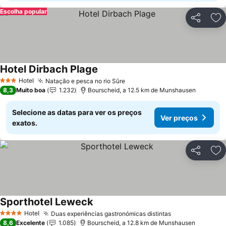
Escolha popular
Partilhar
Ad
Hotel Dirbach Plage
Hotel
Natação e pesca no rio Sûre
3 Estrelas
8,3
Muito boa
1.232
Bourscheid, a 12.5 km de Munshausen
Selecione as datas para ver os preços
Ver preços
exatos.
Partilhar
Ad
Sporthotel Leweck
Hotel
Duas experiências gastronómicas distintas
4 Estrelas
8,6
Excelente
1.085
Bourscheid, a 12.8 km de Munshausen