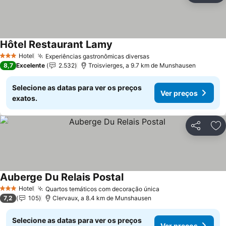
Hôtel Restaurant Lamy
Hotel
Experiências gastronômicas diversas
3 Estrelas
8,7
Excelente
2.532
Troisvierges, a 9.7 km de Munshausen
Selecione as datas para ver os preços
Ver preços
exatos.
Partilhar
Ad
Auberge Du Relais Postal
Hotel
Quartos temáticos com decoração única
3 Estrelas
7,2
105
Clervaux, a 8.4 km de Munshausen
Selecione as datas para ver os preços
Ver preços