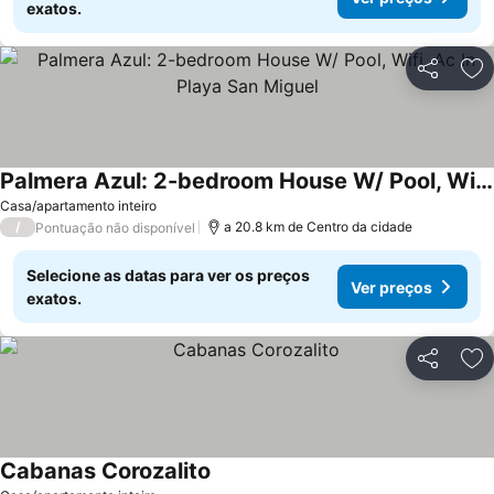
exatos.
Partilhar
Ad
Palmera Azul: 2-bedroom House W/ Pool, Wifi, Ac In Playa San Miguel
Ver preços
Casa/apartamento inteiro
/
a 20.8 km de Centro da cidade
Pontuação não disponível
Selecione as datas para ver os preços
Ver preços
exatos.
Partilhar
Ad
Cabanas Corozalito
Ver preços