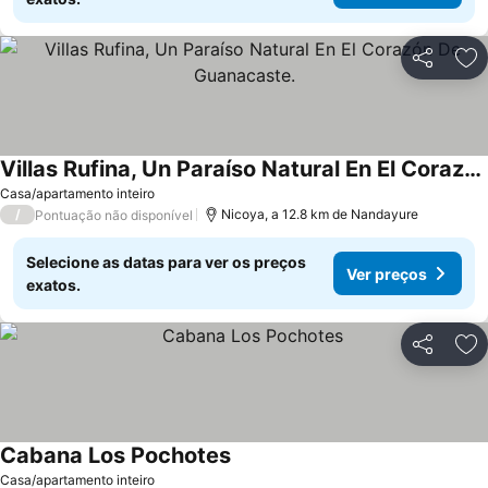
Partilhar
Ad
Villas Rufina, Un Paraíso Natural En El Corazón De Guanacaste.
Ver preços
Casa/apartamento inteiro
/
Nicoya, a 12.8 km de Nandayure
Pontuação não disponível
Selecione as datas para ver os preços
Ver preços
exatos.
Partilhar
Ad
Cabana Los Pochotes
Ver preços
Casa/apartamento inteiro