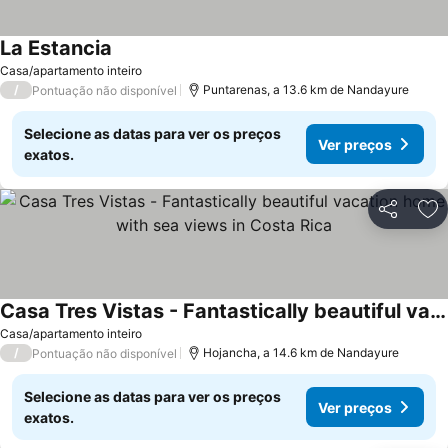
La Estancia
Ver preços
Casa/apartamento inteiro
/
Puntarenas, a 13.6 km de Nandayure
Pontuação não disponível
Selecione as datas para ver os preços
Ver preços
exatos.
Partilhar
Ad
Casa Tres Vistas - Fantastically beautiful vacation home with sea views in Costa Rica
Ver preços
Casa/apartamento inteiro
/
Hojancha, a 14.6 km de Nandayure
Pontuação não disponível
Selecione as datas para ver os preços
Ver preços
exatos.