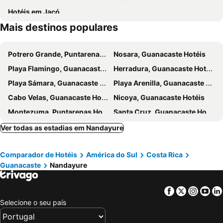
Hotéis em Jacó
Mais destinos populares
Potrero Grande, Puntarenas Hotéis
Nosara, Guanacaste Hotéis
Playa Flamingo, Guanacaste Hotéis
Herradura, Guanacaste Hotéis
Playa Sámara, Guanacaste Hotéis
Playa Arenilla, Guanacaste Hotéis
Cabo Velas, Guanacaste Hotéis
Nicoya, Guanacaste Hotéis
Montezuma, Puntarenas Hotéis
Santa Cruz, Guanacaste Hotéis
Sámara, Hotéis
San Ramón, Alajuela Hotéis
Ver todas as estadias em Nandayure
Puerto Carrillo, Guanacaste Hotéis
Santa Elena, Guanacaste Hotéis
Comparador de Hotéis
América do Sul
Costa Rica
Playa Grande, Guanacaste Hotéis
Huacas, Guanacaste Hotéis
Guanacaste
Nandayure
Tilarán, Guanacaste Hotéis
Playa Panama, Guanacaste Hotéis
San Francisco de Coyote, Guanacaste Hotéis
Naranjo, Alajuela Hotéis
Facebook
Twitter
Insta
Yo
La Fortuna, Alajuela Hotéis
Praia Tamarindo, Guanacaste Hotéis
Selecione o seu país
Playa Tambor, Puntarenas Hotéis
Santa Teresa, Puntarenas Hotéis