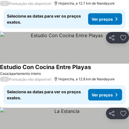
/
Hojancha, a 12.7 km de Nandayure
Pontuação não disponível
Selecione as datas para ver os preços
Ver preços
exatos.
Partilhar
Ad
Estudio Con Cocina Entre Playas
Ver preços
Casa/apartamento inteiro
/
Hojancha, a 12.8 km de Nandayure
Pontuação não disponível
Selecione as datas para ver os preços
Ver preços
exatos.
Partilhar
Ad