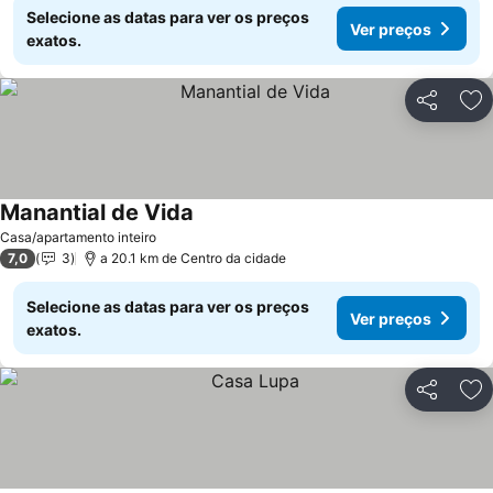
Selecione as datas para ver os preços
Ver preços
exatos.
Partilhar
Ad
Manantial de Vida
Ver preços
Casa/apartamento inteiro
7,0
3
a 20.1 km de Centro da cidade
Selecione as datas para ver os preços
Ver preços
exatos.
Partilhar
Ad