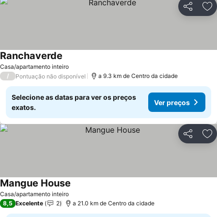
Partilhar
Ad
Ranchaverde
Ver preços
Casa/apartamento inteiro
/
a 9.3 km de Centro da cidade
Pontuação não disponível
Selecione as datas para ver os preços
Ver preços
exatos.
Partilhar
Ad
Mangue House
Ver preços
Casa/apartamento inteiro
8,5
Excelente
2
a 21.0 km de Centro da cidade