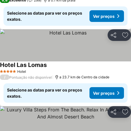
8,8
Excelente
299
a 0.1 km da praia
Selecione as datas para ver os preços
Ver preços
exatos.
Partilhar
Ad
Hotel Las Lomas
Ver preços
Hotel
5 Estrelas
/
a 23.7 km de Centro da cidade
Pontuação não disponível
Selecione as datas para ver os preços
Ver preços
exatos.
Partilhar
Ad