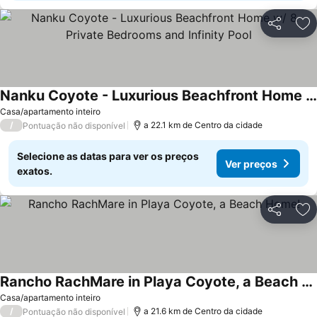
Partilhar
Ad
Nanku Coyote - Luxurious Beachfront Home w/ 8 Private Bedrooms and Infinity Pool
Ver preços
Casa/apartamento inteiro
/
a 22.1 km de Centro da cidade
Pontuação não disponível
Selecione as datas para ver os preços
Ver preços
exatos.
Partilhar
Ad
Rancho RachMare in Playa Coyote, a Beach Home!
Ver preços
Casa/apartamento inteiro
/
a 21.6 km de Centro da cidade
Pontuação não disponível