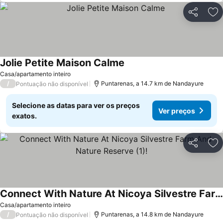
Partilhar
Ad
Jolie Petite Maison Calme
Ver preços
Casa/apartamento inteiro
/
Puntarenas, a 14.7 km de Nandayure
Pontuação não disponível
Selecione as datas para ver os preços
Ver preços
exatos.
Partilhar
Ad
Connect With Nature At Nicoya Silvestre Farm And Nature Reserve (1)!
Ver preços
Casa/apartamento inteiro
/
Puntarenas, a 14.8 km de Nandayure
Pontuação não disponível