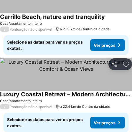
Carrillo Beach, nature and tranquility
Ver preços
Casa/apartamento inteiro
/
a 21.3 km de Centro da cidade
Pontuação não disponível
Selecione as datas para ver os preços
Ver preços
exatos.
Partilhar
Ad
Luxury Coastal Retreat – Modern Architecture, Family Comfort & Ocean Views
Ver preços
Casa/apartamento inteiro
/
a 22.4 km de Centro da cidade
Pontuação não disponível
Selecione as datas para ver os preços
Ver preços
exatos.