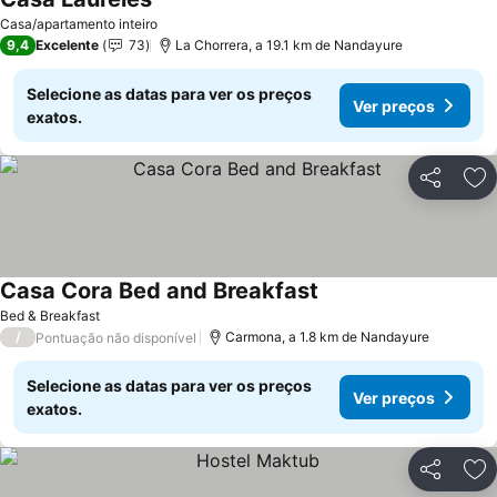
Ver preços
Casa/apartamento inteiro
9,4
Excelente
73
La Chorrera, a 19.1 km de Nandayure
Selecione as datas para ver os preços
Ver preços
exatos.
Partilhar
Ad
Casa Cora Bed and Breakfast
Ver preços
Bed & Breakfast
/
Carmona, a 1.8 km de Nandayure
Pontuação não disponível
Selecione as datas para ver os preços
Ver preços
exatos.
Partilhar
Ad