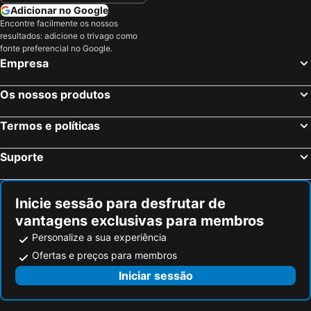
Playa Hermosa, Guanacaste Hotéis
Marbella, Guanacaste Hotéis
Adicionar no Google
Encontre facilmente os nossos
Puntarenas, Puntarenas Hotéis
Monteverde, Puntarenas Hotéis
resultados: adicione o trivago como
Liberia, Guanacaste Hotéis
San José, San José Hotéis
fonte preferencial no Google.
Empresa
Quepos, Puntarenas Hotéis
Puerto Viejo de Talamanca, Limón Hotéis
Tortuguero, Limón Hotéis
Os nossos produtos
Termos e políticas
Suporte
Inicie sessão para desfrutar de
vantagens exclusivas para membros
Personalize a sua experiência
Ofertas e preços para membros
Iniciar sessão