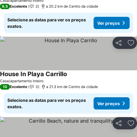
Casa/apartamento inteiro
9,5
Excelente
2
a 20.2 km de Centro da cidade
Selecione as datas para ver os preços
Ver preços
exatos.
Partilhar
Ad
House In Playa Carrillo
Ver preços
Casa/apartamento inteiro
10
Excelente
3
a 21.3 km de Centro da cidade
Selecione as datas para ver os preços
Ver preços
exatos.
Partilhar
Ad