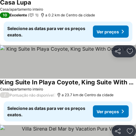
Casa Lupa
Ver preços
Casa/apartamento inteiro
10
Excelente
1
a 0.2 km de Centro da cidade
Selecione as datas para ver os preços
Ver preços
exatos.
Partilhar
Ad
King Suite In Playa Coyote, King Suite With Ocean View
Ver preços
Casa/apartamento inteiro
/
a 23.7 km de Centro da cidade
Pontuação não disponível
Selecione as datas para ver os preços
Ver preços
exatos.
Partilhar
Ad