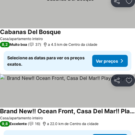
Partilhar
Ad
Cabanas Del Bosque
Ver preços
Casa/apartamento inteiro
8,2
Muito boa
37
a 4.5 km de Centro da cidade
Selecione as datas para ver os preços
Ver preços
exatos.
Partilhar
Ad
Brand New!! Ocean Front, Casa Del Mar!! Playa Coyote!
Ver preços
Casa/apartamento inteiro
9,8
Excelente
16
a 22.0 km de Centro da cidade