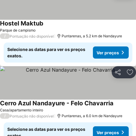
Hostel Maktub
Ver preços
Parque de campismo
/
Puntarenas, a 5.2 km de Nandayure
Pontuação não disponível
Selecione as datas para ver os preços
Ver preços
exatos.
Partilhar
Ad
Cerro Azul Nandayure - Felo Chavarria
Ver preço
Casa/apartamento inteiro
/
Puntarenas, a 6.0 km de Nandayure
Pontuação não disponível
Selecione as datas para ver os preços
Ver preços
exatos.