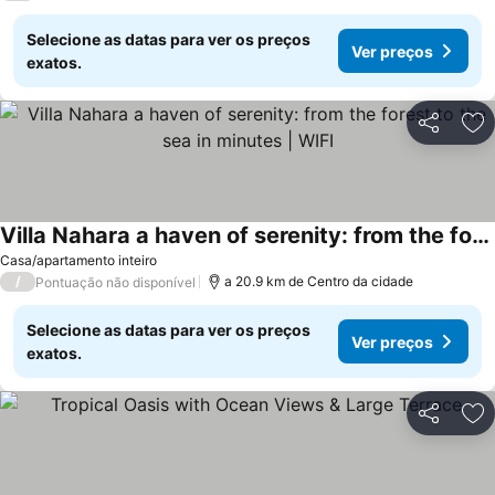
Selecione as datas para ver os preços
Ver preços
exatos.
Partilhar
Ad
Villa Nahara a haven of serenity: from the forest to the sea in minutes | WIFI
Ver preços
Casa/apartamento inteiro
/
a 20.9 km de Centro da cidade
Pontuação não disponível
Selecione as datas para ver os preços
Ver preços
exatos.
Partilhar
Ad