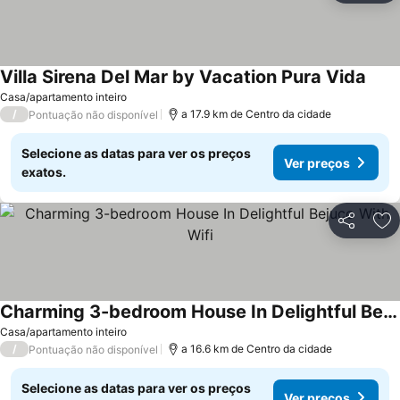
Villa Sirena Del Mar by Vacation Pura Vida
Ver 
Casa/apartamento inteiro
/
a 17.9 km de Centro da cidade
Pontuação não disponível
Selecione as datas para ver os preços
Ver preços
exatos.
Partilhar
Ad
Charming 3-bedroom House In Delightful Bejuco With Wifi
Ver preços
Casa/apartamento inteiro
/
a 16.6 km de Centro da cidade
Pontuação não disponível
Selecione as datas para ver os preços
Ver preços