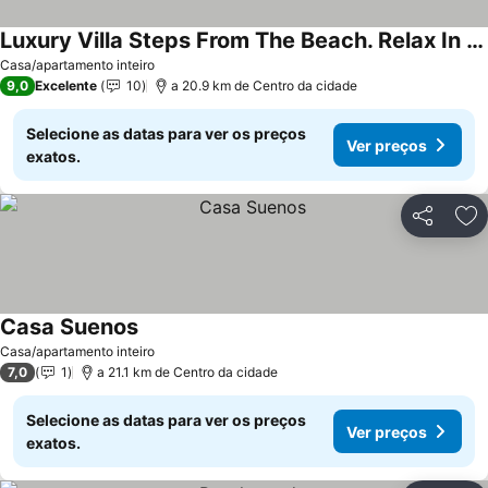
Luxury Villa Steps From The Beach. Relax In A Beautiful And Almost Desert Beach
Ver preços
Casa/apartamento inteiro
9,0
Excelente
10
a 20.9 km de Centro da cidade
Selecione as datas para ver os preços
Ver preços
exatos.
Partilhar
Ad
Casa Suenos
Ver preços
Casa/apartamento inteiro
7,0
1
a 21.1 km de Centro da cidade
Selecione as datas para ver os preços
Ver preços
exatos.