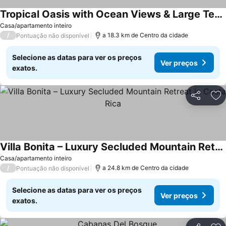
Tropical Oasis with Ocean Views & Large Terrace
Ver preços
Casa/apartamento inteiro
/
a 18.3 km de Centro da cidade
Pontuação não disponível
Selecione as datas para ver os preços
Ver preços
exatos.
Partilhar
Ad
Villa Bonita – Luxury Secluded Mountain Retreat in Costa Rica
Ver preços
Casa/apartamento inteiro
/
a 24.8 km de Centro da cidade
Pontuação não disponível
Selecione as datas para ver os preços
Ver preços
exatos.