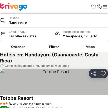
Favoritos
Iniciar
Me
Destino
Nandayure
Check-in/out
Hóspedes e quartos
Escolha as datas
2 hóspedes, 1 quarto.
Ordenar
Filtrar
Mapa
Hotéis em Nandayure (Guanacaste, Costa
Rica)
Como os pagamentos influenciam os resultados
Partilhar
Ad
Totobe Resort
Ver preços
Resort
Acesso direto à praia
Ver preços
3 Estrelas