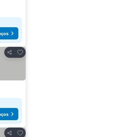
eços
Adicionar aos favoritos
Partilhar
eços
Adicionar aos favoritos
Partilhar