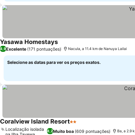
Yasawa Homestays
Ver preços
Excelente
(171 pontuações)
8,9
Nacula, a 11.4 km de Nanuya Lailai
Selecione as datas para ver os preços exatos.
Coralview Island Resort
2 Estrelas
Ver preços
Localização isolada
Muito boa
(609 pontuações)
8,2
Ba, a 2.9 
na Ilha Tavewa