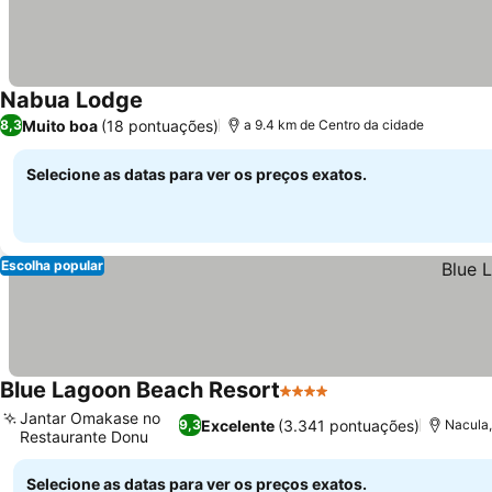
Nabua Lodge
Ver preços
Muito boa
(18 pontuações)
8,3
a 9.4 km de Centro da cidade
Selecione as datas para ver os preços exatos.
Escolha popular
Blue Lagoon Beach Resort
4 Estrelas
Ver preços
Jantar Omakase no
Excelente
(3.341 pontuações)
9,3
Nacula,
Restaurante Donu
Ver preços
Selecione as datas para ver os preços exatos.