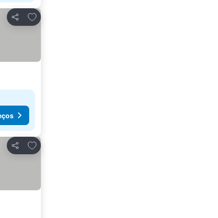
Adicionar aos favoritos
Partilhar
eços
Adicionar aos favoritos
Partilhar