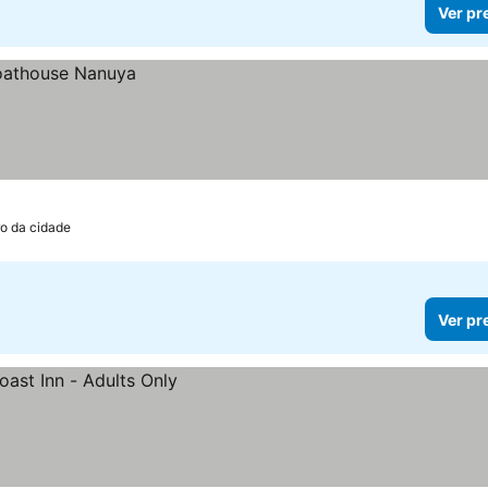
Ver pr
ro da cidade
Ver pr