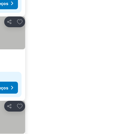
eços
Adicionar aos favoritos
Partilhar
eços
Adicionar aos favoritos
Partilhar