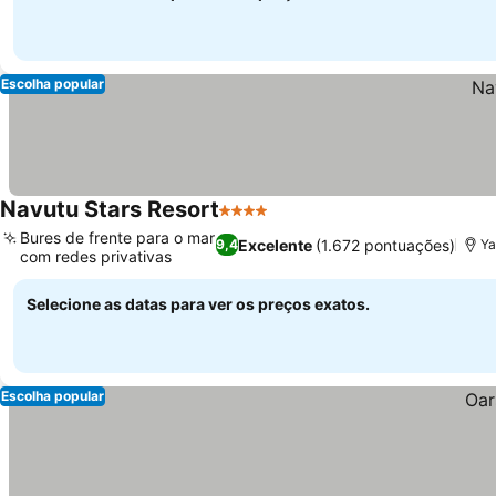
Escolha popular
Navutu Stars Resort
4 Estrelas
Ver preços
Bures de frente para o mar
Excelente
(1.672 pontuações)
9,4
Ya
com redes privativas
Ver preços
Selecione as datas para ver os preços exatos.
Escolha popular