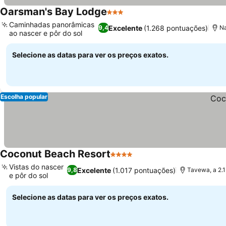
Oarsman's Bay Lodge
3 Estrelas
Ver preços
Caminhadas panorâmicas
Excelente
(1.268 pontuações)
9,4
Na
ao nascer e pôr do sol
Ver preços
Selecione as datas para ver os preços exatos.
Escolha popular
Coconut Beach Resort
4 Estrelas
Ver preços
Vistas do nascer
Excelente
(1.017 pontuações)
9,8
Tavewa, a 2.1
e pôr do sol
Ver preços
Selecione as datas para ver os preços exatos.