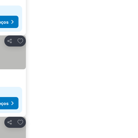
eços
Adicionar aos favoritos
Partilhar
eços
Adicionar aos favoritos
Partilhar