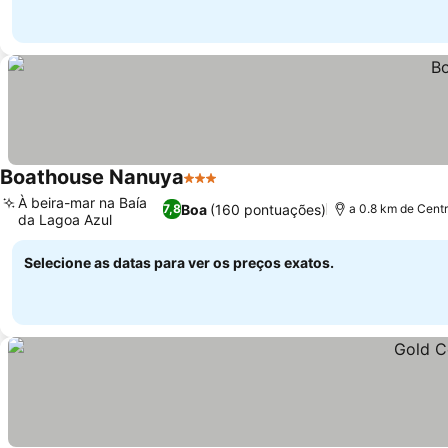
Boathouse Nanuya
3 Estrelas
Ver preços
À beira-mar na Baía
Boa
(160 pontuações)
7,8
a 0.8 km de Cent
da Lagoa Azul
Ver preços
Selecione as datas para ver os preços exatos.