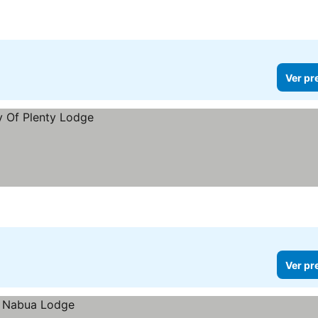
Ver pr
Ver pr