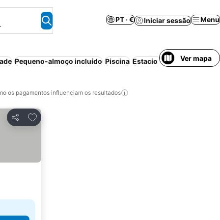
PT · €
Menu
Iniciar sessão
.
Ver mapa
dade
Pequeno-almoço incluído
Piscina
Estacionamento
Praia
o os pagamentos influenciam os resultados
Adicionar aos favoritos
Partilhar