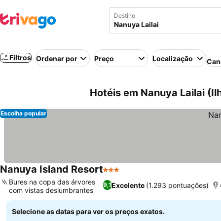
Destino
Filtros
Ordenar por
Preço
Localização
Can
Hotéis em Nanuya Lailai (Il
Escolha popular
Nanuya Island Resort
3 Estrelas
Ver preços
Bures na copa das árvores
Excelente
(1.293 pontuações)
9,1
com vistas deslumbrantes
Ver preços
Selecione as datas para ver os preços exatos.