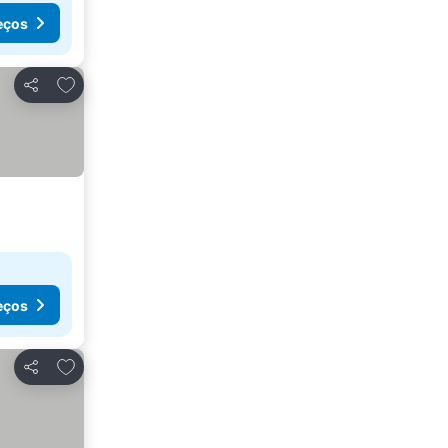
eços
Adicionar aos favoritos
Partilhar
eços
Adicionar aos favoritos
Partilhar