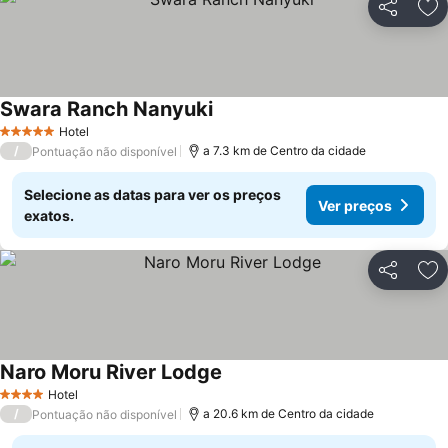
Partilhar
Ad
Swara Ranch Nanyuki
Ver preços
Hotel
5 Estrelas
/
a 7.3 km de Centro da cidade
Pontuação não disponível
Selecione as datas para ver os preços
Ver preços
exatos.
Partilhar
Ad
Naro Moru River Lodge
Ver preços
Hotel
4 Estrelas
/
a 20.6 km de Centro da cidade
Pontuação não disponível