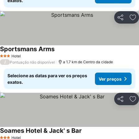
exatos.
Partilhar
Ad
Sportsmans Arms
Ver preços
Hotel
3 Estrelas
/
a 1.7 km de Centro da cidade
Pontuação não disponível
Selecione as datas para ver os preços
Ver preços
exatos.
Partilhar
Ad
Soames Hotel & Jack' s Bar
Ver preços
Hotel