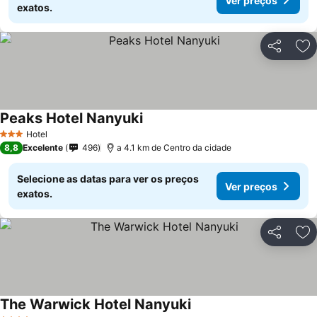
Ver preços
exatos.
Partilhar
Ad
Peaks Hotel Nanyuki
Ver preços
Hotel
3 Estrelas
8,8
Excelente
496
a 4.1 km de Centro da cidade
Selecione as datas para ver os preços
Ver preços
exatos.
Partilhar
Ad
The Warwick Hotel Nanyuki
Ver preços