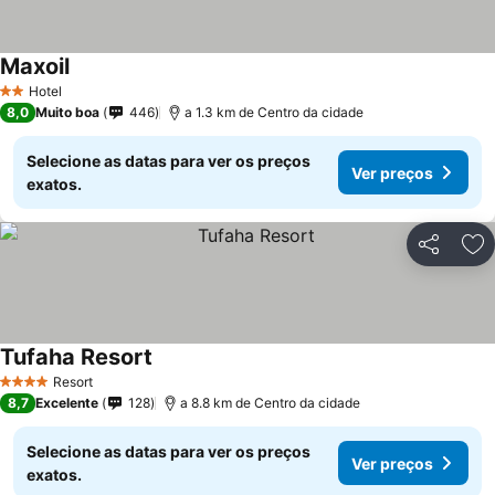
Maxoil
Ver preços
Hotel
2 Estrelas
8,0
Muito boa
446
a 1.3 km de Centro da cidade
Selecione as datas para ver os preços
Ver preços
exatos.
Partilhar
Ad
Tufaha Resort
Ver preços
Resort
4 Estrelas
8,7
Excelente
128
a 8.8 km de Centro da cidade
Selecione as datas para ver os preços
Ver preços
exatos.