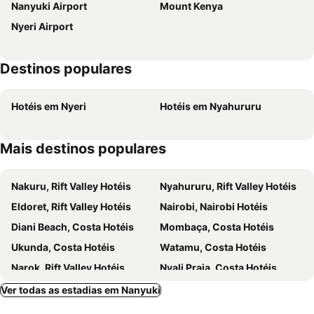
Nanyuki Airport
Mount Kenya
Nyeri Airport
Destinos populares
Hotéis em Nyeri
Hotéis em Nyahururu
Mais destinos populares
Nakuru, Rift Valley Hotéis
Nyahururu, Rift Valley Hotéis
Eldoret, Rift Valley Hotéis
Nairobi, Nairobi Hotéis
Diani Beach, Costa Hotéis
Mombaça, Costa Hotéis
Ukunda, Costa Hotéis
Watamu, Costa Hotéis
Narok, Rift Valley Hotéis
Nyali Praia, Costa Hotéis
Malindi, Costa Hotéis
Ol Tukai, Rift Valley Hotéis
Ver todas as estadias em Nanyuki