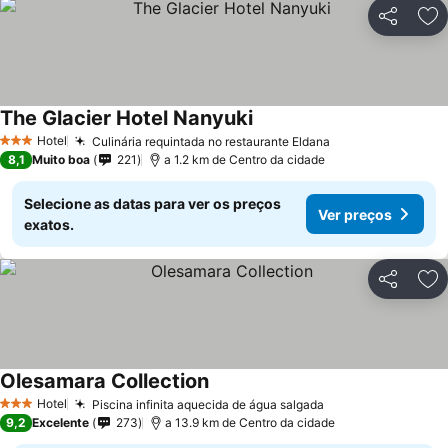
Partilhar
Ad
The Glacier Hotel Nanyuki
Ver preços
Hotel
Culinária requintada no restaurante Eldana
Ver preços
3 Estrelas
8,1
Muito boa
221
a 1.2 km de Centro da cidade
Selecione as datas para ver os preços
Ver preços
exatos.
Partilhar
Ad
Olesamara Collection
Ver preços
Hotel
Piscina infinita aquecida de água salgada
Ver preços
3 Estrelas
9,2
Excelente
273
a 13.9 km de Centro da cidade