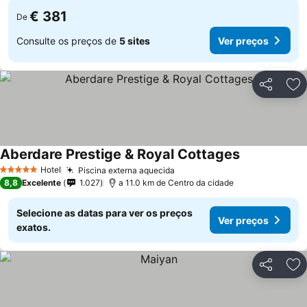
€ 381
De
Consulte os preços de
5 sites
Ver preços
Partilhar
Ad
Aberdare Prestige & Royal Cottages
Ver preços
Hotel
Piscina externa aquecida
Ver preços
5 Estrelas
8,8
Excelente
1.027
a 11.0 km de Centro da cidade
Selecione as datas para ver os preços
Ver preços
exatos.
Partilhar
Ad