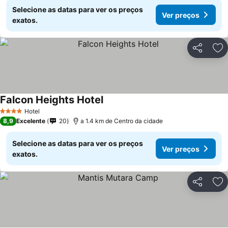
Selecione as datas para ver os preços
Ver preços
exatos.
Partilhar
Ad
Falcon Heights Hotel
Ver preços
Hotel
4 Estrelas
8,9
Excelente
20
a 1.4 km de Centro da cidade
Selecione as datas para ver os preços
Ver preços
exatos.
Partilhar
Ad