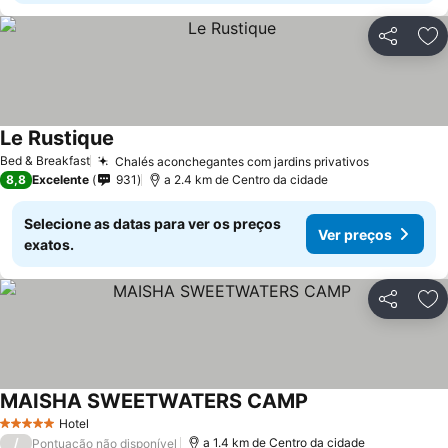
Partilhar
Ad
Le Rustique
Ver preços
Bed & Breakfast
Chalés aconchegantes com jardins privativos
Ver preço
8,8
Excelente
931
a 2.4 km de Centro da cidade
Selecione as datas para ver os preços
Ver preços
exatos.
Partilhar
Ad
MAISHA SWEETWATERS CAMP
Ver preços
Hotel
5 Estrelas
/
a 1.4 km de Centro da cidade
Pontuação não disponível