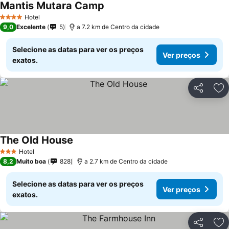
Mantis Mutara Camp
Ver preços
Hotel
4 Estrelas
9,0
Excelente
5
a 7.2 km de Centro da cidade
Selecione as datas para ver os preços
Ver preços
exatos.
Partilhar
Ad
The Old House
Ver preços
Hotel
3 Estrelas
8,2
Muito boa
828
a 2.7 km de Centro da cidade
Selecione as datas para ver os preços
Ver preços
exatos.
Partilhar
Ad