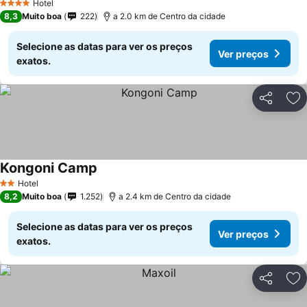
Hotel
4 Estrelas
8,3
Muito boa
222
a 2.0 km de Centro da cidade
Selecione as datas para ver os preços
Ver preços
exatos.
Partilhar
Ad
Kongoni Camp
Ver preços
Hotel
2 Estrelas
8,2
Muito boa
1.252
a 2.4 km de Centro da cidade
Selecione as datas para ver os preços
Ver preços
exatos.
Partilhar
Ad