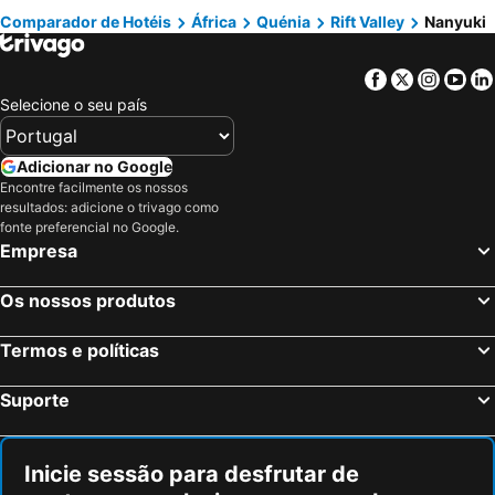
Comparador de Hotéis
África
Quénia
Rift Valley
Nanyuki
Facebook
Twitter
Insta
Yo
Selecione o seu país
Adicionar no Google
Encontre facilmente os nossos
resultados: adicione o trivago como
fonte preferencial no Google.
Empresa
Os nossos produtos
Termos e políticas
Suporte
Inicie sessão para desfrutar de