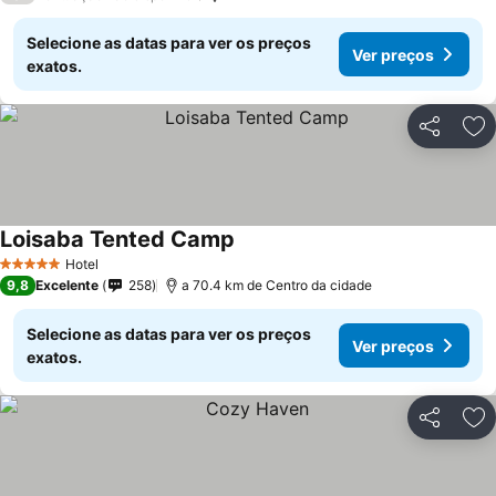
Selecione as datas para ver os preços
Ver preços
exatos.
Partilhar
Ad
Loisaba Tented Camp
Ver preços
Hotel
5 Estrelas
9,8
Excelente
258
a 70.4 km de Centro da cidade
Selecione as datas para ver os preços
Ver preços
exatos.
Partilhar
Ad