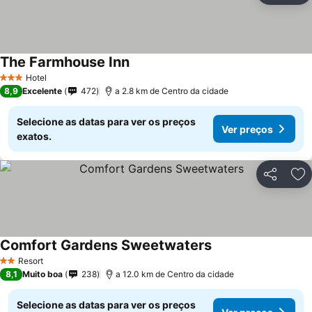
The Farmhouse Inn
Ver preços
Hotel
3 Estrelas
8,9
Excelente
472
a 2.8 km de Centro da cidade
Selecione as datas para ver os preços
Ver preços
exatos.
Partilhar
Ad
Comfort Gardens Sweetwaters
Ver preços
Resort
2 Estrelas
8,1
Muito boa
238
a 12.0 km de Centro da cidade
Selecione as datas para ver os preços