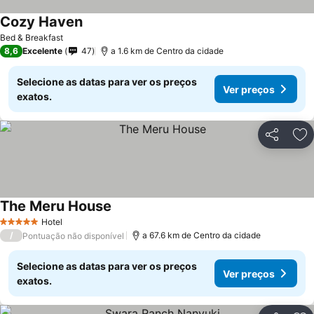
Cozy Haven
Ver preços
Bed & Breakfast
8,6
Excelente
47
a 1.6 km de Centro da cidade
Selecione as datas para ver os preços
Ver preços
exatos.
Partilhar
Ad
The Meru House
Ver preços
Hotel
5 Estrelas
/
a 67.6 km de Centro da cidade
Pontuação não disponível
Selecione as datas para ver os preços
Ver preços
exatos.