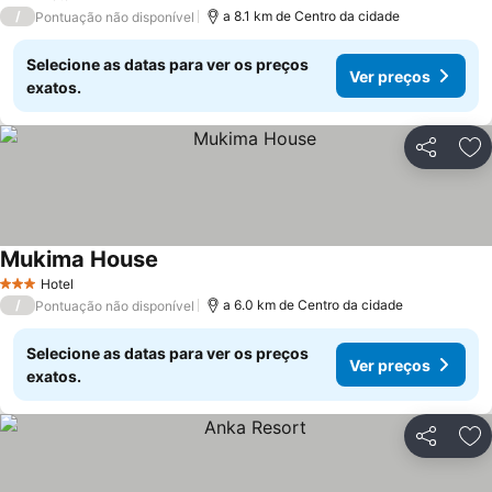
3 Estrelas
/
a 8.1 km de Centro da cidade
Pontuação não disponível
Selecione as datas para ver os preços
Ver preços
exatos.
Partilhar
Ad
Mukima House
Ver preços
Hotel
3 Estrelas
/
a 6.0 km de Centro da cidade
Pontuação não disponível
Selecione as datas para ver os preços
Ver preços
exatos.
Partilhar
Ad