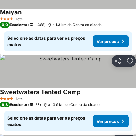
Maiyan
Ver preços
Hotel
4 Estrelas
9,0
Excelente
1.388
a 1.3 km de Centro da cidade
Selecione as datas para ver os preços
Ver preços
exatos.
Partilhar
Ad
Sweetwaters Tented Camp
Ver preços
Hotel
4 Estrelas
9,3
Excelente
23
a 13.9 km de Centro da cidade
Selecione as datas para ver os preços
Ver preços
exatos.