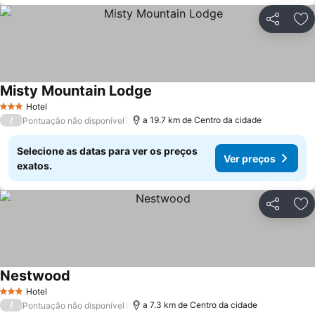
Partilhar
Ad
Misty Mountain Lodge
Ver preços
Hotel
3 Estrelas
/
a 19.7 km de Centro da cidade
Pontuação não disponível
Selecione as datas para ver os preços
Ver preços
exatos.
Partilhar
Ad
Nestwood
Ver preços
Hotel
3 Estrelas
/
a 7.3 km de Centro da cidade
Pontuação não disponível