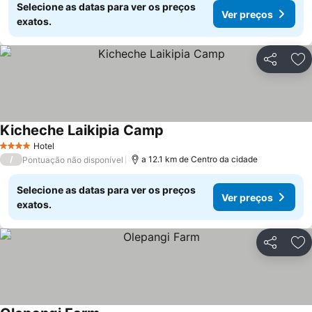
Selecione as datas para ver os preços
Ver preços
exatos.
Partilhar
Ad
Kicheche Laikipia Camp
Ver preços
Hotel
4 Estrelas
/
a 12.1 km de Centro da cidade
Pontuação não disponível
Selecione as datas para ver os preços
Ver preços
exatos.
Partilhar
Ad