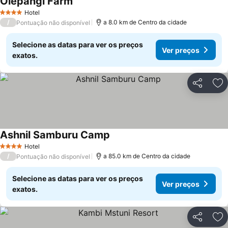
Olepangi Farm
Ver preços
Hotel
4 Estrelas
/
a 8.0 km de Centro da cidade
Pontuação não disponível
Selecione as datas para ver os preços
Ver preços
exatos.
Partilhar
Ad
Ashnil Samburu Camp
Ver preços
Hotel
4 Estrelas
/
a 85.0 km de Centro da cidade
Pontuação não disponível
Selecione as datas para ver os preços
Ver preços
exatos.
Partilhar
Ad