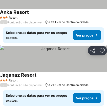
Anka Resort
Ver preços
Resort
3 Estrelas
/
a 13.1 km de Centro da cidade
Pontuação não disponível
Selecione as datas para ver os preços
Ver preços
exatos.
Partilhar
Ad
Jaqanaz Resort
Ver preços
Resort
3 Estrelas
/
a 21.6 km de Centro da cidade
Pontuação não disponível
Selecione as datas para ver os preços
Ver preços
exatos.