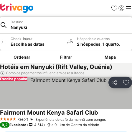
Favoritos
Iniciar
Me
Destino
Nanyuki
Check-in/out
Hóspedes e quartos
Escolha as datas
2 hóspedes, 1 quarto.
Ordenar
Filtrar
Mapa
Hotéis em Nanyuki (Rift Valley, Quénia)
Como os pagamentos influenciam os resultados
Escolha popular
Partilhar
Ad
Fairmont Mount Kenya Safari Club
Ver preços
Resort
Experiência de café da manhã com bongos
Ver preços
5 Estrelas
9,2
Excelente
4.514
a 9.1 km de Centro da cidade