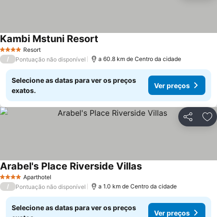
Kambi Mstuni Resort
Ver preços
Resort
4 Estrelas
/
a 60.8 km de Centro da cidade
Pontuação não disponível
Selecione as datas para ver os preços
Ver preços
exatos.
Partilhar
Ad
Arabel's Place Riverside Villas
Ver preços
Aparthotel
4 Estrelas
/
a 1.0 km de Centro da cidade
Pontuação não disponível
Selecione as datas para ver os preços
Ver preços