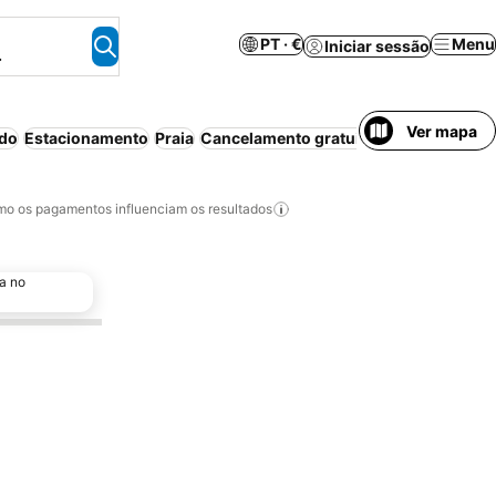
PT · €
Menu
Iniciar sessão
.
Ver mapa
ído
Estacionamento
Praia
Cancelamento gratuito
o os pagamentos influenciam os resultados
a no