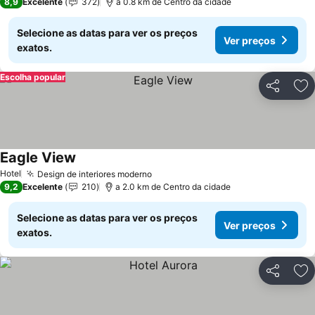
8,9
Excelente
372
a 0.8 km de Centro da cidade
Selecione as datas para ver os preços
Ver preços
exatos.
Escolha popular
Partilhar
Ad
Eagle View
Ver preços
Hotel
Design de interiores moderno
Ver preços
9,2
Excelente
210
a 2.0 km de Centro da cidade
Selecione as datas para ver os preços
Ver preços
exatos.
Partilhar
Ad