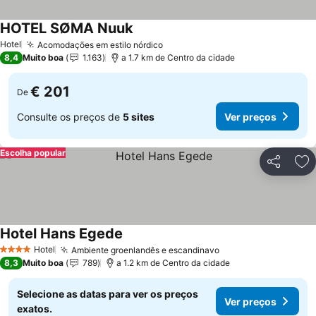
HOTEL SØMA Nuuk
Ver preços
Hotel
Acomodações em estilo nórdico
Ver preços
8,4
Muito boa
1.163
a 1.7 km de Centro da cidade
€ 201
De
Consulte os preços de
5 sites
Ver preços
Escolha popular
Partilhar
Ad
Hotel Hans Egede
Ver preços
Hotel
Ambiente groenlandês e escandinavo
Ver preços
4 Estrelas
8,3
Muito boa
789
a 1.2 km de Centro da cidade
Selecione as datas para ver os preços
Ver preços
exatos.