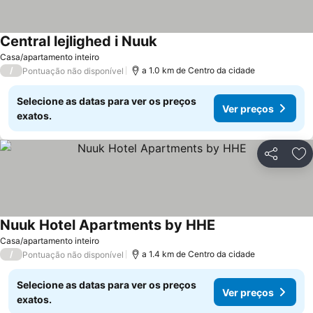
Central lejlighed i Nuuk
Ver preços
Casa/apartamento inteiro
/
a 1.0 km de Centro da cidade
Pontuação não disponível
Selecione as datas para ver os preços
Ver preços
exatos.
Partilhar
Ad
Nuuk Hotel Apartments by HHE
Ver preços
Casa/apartamento inteiro
/
a 1.4 km de Centro da cidade
Pontuação não disponível
Selecione as datas para ver os preços
Ver preços
exatos.