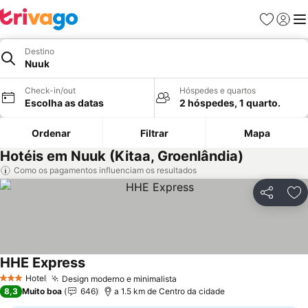
Favoritos
Iniciar
Me
Destino
Nuuk
Check-in/out
Hóspedes e quartos
Escolha as datas
2 hóspedes, 1 quarto.
Ordenar
Filtrar
Mapa
Hotéis em Nuuk (Kitaa, Groenlândia)
Como os pagamentos influenciam os resultados
Partilhar
Ad
HHE Express
Ver preços
Hotel
Design moderno e minimalista
Ver preços
3 Estrelas
8,3
Muito boa
646
a 1.5 km de Centro da cidade