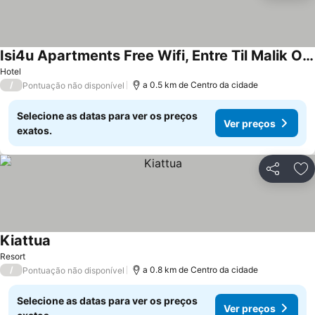
Isi4u Apartments Free Wifi, Entre Til Malik Og Cykler
Ver preços
Hotel
/
a 0.5 km de Centro da cidade
Pontuação não disponível
Selecione as datas para ver os preços
Ver preços
exatos.
Partilhar
Ad
Kiattua
Ver preços
Resort
/
a 0.8 km de Centro da cidade
Pontuação não disponível
Selecione as datas para ver os preços
Ver preços