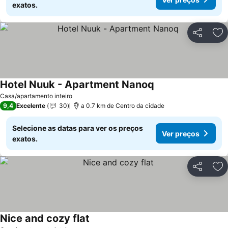
exatos.
Partilhar
Ad
Hotel Nuuk - Apartment Nanoq
Ver preços
Casa/apartamento inteiro
9,4
Excelente
30
a 0.7 km de Centro da cidade
Selecione as datas para ver os preços
Ver preços
exatos.
Partilhar
Ad
Nice and cozy flat
Ver preços