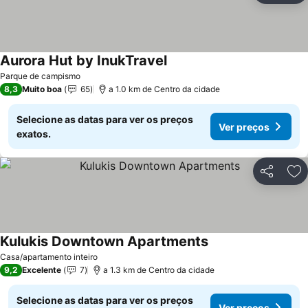
Aurora Hut by InukTravel
Ver preços
Parque de campismo
8,3
Muito boa
65
a 1.0 km de Centro da cidade
Selecione as datas para ver os preços
Ver preços
exatos.
Partilhar
Ad
Kulukis Downtown Apartments
Ver preços
Casa/apartamento inteiro
9,2
Excelente
7
a 1.3 km de Centro da cidade
Selecione as datas para ver os preços
Ver preços