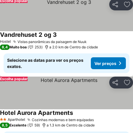
Escolha popular
Partilhar
Ad
Vandrehuset 2 og 3
Ver preços
Hostel
Vistas panorâmicas da paisagem de Nuuk
Ver preços
8,4
Muito boa
253
a 2.0 km de Centro da cidade
Selecione as datas para ver os preços
Ver preços
exatos.
Escolha popular
Partilhar
Ad
Hotel Aurora Apartments
Ver preços
Aparthotel
Cozinhas modernas e bem equipadas
Ver preços
2 Estrelas
8,5
Excelente
59
a 1.3 km de Centro da cidade