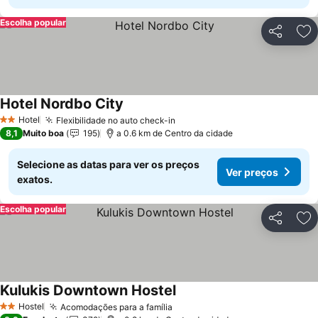
Escolha popular
Partilhar
Ad
Hotel Nordbo City
Ver preços
Hotel
Flexibilidade no auto check-in
Ver preços
2 Estrelas
8,1
Muito boa
195
a 0.6 km de Centro da cidade
Selecione as datas para ver os preços
Ver preços
exatos.
Escolha popular
Partilhar
Ad
Kulukis Downtown Hostel
Ver preços
Hostel
Acomodações para a família
Ver preços
2 Estrelas