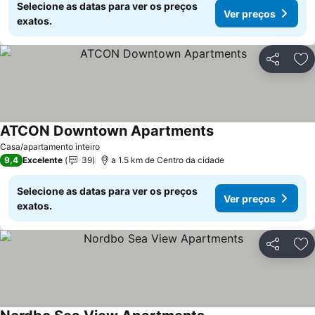
Selecione as datas para ver os preços
Ver preços
exatos.
Partilhar
Ad
ATCON Downtown Apartments
Ver preços
Casa/apartamento inteiro
9,4
Excelente
39
a 1.5 km de Centro da cidade
Selecione as datas para ver os preços
Ver preços
exatos.
Partilhar
Ad