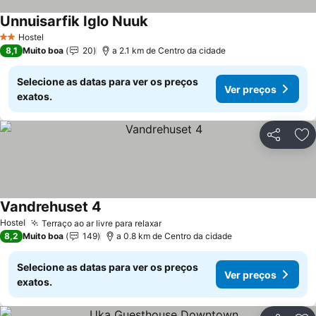
Unnuisarfik Iglo Nuuk
Ver preços
Hostel
2 Estrelas
8,1
Muito boa
20
a 2.1 km de Centro da cidade
Selecione as datas para ver os preços
Ver preços
exatos.
Partilhar
Ad
Vandrehuset 4
Ver preços
Hostel
Terraço ao ar livre para relaxar
Ver preços
8,2
Muito boa
149
a 0.8 km de Centro da cidade
Selecione as datas para ver os preços
Ver preços
exatos.