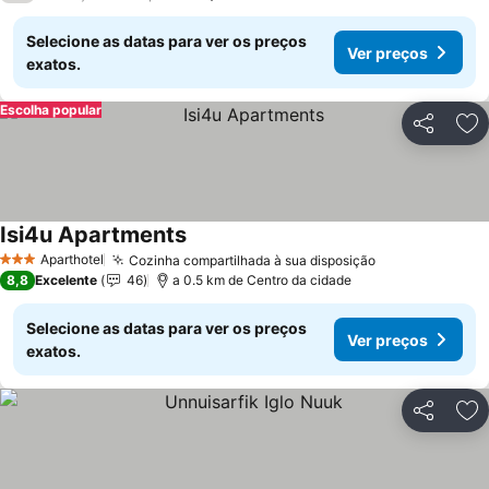
Selecione as datas para ver os preços
Ver preços
exatos.
Escolha popular
Partilhar
Ad
Isi4u Apartments
Ver preços
Aparthotel
Cozinha compartilhada à sua disposição
Ver preços
3 Estrelas
8,8
Excelente
46
a 0.5 km de Centro da cidade
Selecione as datas para ver os preços
Ver preços
exatos.
Partilhar
Ad