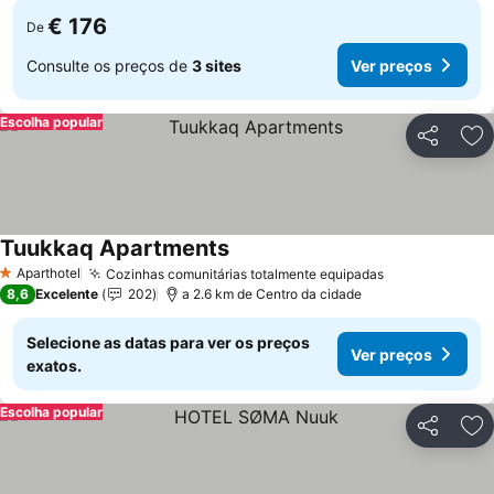
€ 176
De
Consulte os preços de
3 sites
Ver preços
Escolha popular
Partilhar
Ad
Tuukkaq Apartments
Ver preços
Aparthotel
Cozinhas comunitárias totalmente equipadas
Ver preços
1 Estrelas
8,6
Excelente
202
a 2.6 km de Centro da cidade
Selecione as datas para ver os preços
Ver preços
exatos.
Escolha popular
Partilhar
Ad