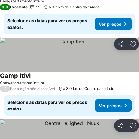
Casa/apartamento inteiro
9,3
Excelente
22
a 0.7 km de Centro da cidade
Selecione as datas para ver os preços
Ver preços
exatos.
Partilhar
Ad
Camp Itivi
Ver preços
Casa/apartamento inteiro
/
a 3.0 km de Centro da cidade
Pontuação não disponível
Selecione as datas para ver os preços
Ver preços
exatos.
Partilhar
Ad