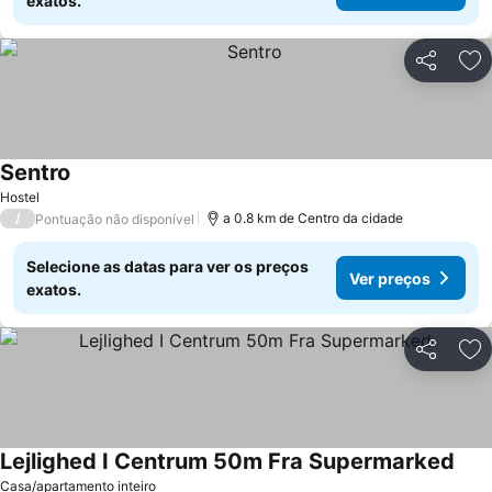
exatos.
Partilhar
Ad
Sentro
Ver preços
Hostel
/
a 0.8 km de Centro da cidade
Pontuação não disponível
Selecione as datas para ver os preços
Ver preços
exatos.
Partilhar
Ad
Lejlighed I Centrum 50m Fra Supermarked
Ver 
Casa/apartamento inteiro