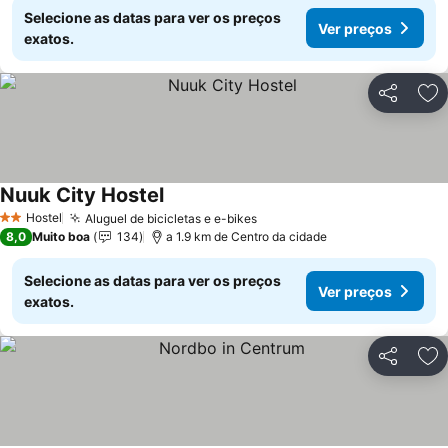
Selecione as datas para ver os preços
Ver preços
exatos.
Partilhar
Ad
Nuuk City Hostel
Ver preços
Hostel
Aluguel de bicicletas e e-bikes
Ver preços
2 Estrelas
8,0
Muito boa
134
a 1.9 km de Centro da cidade
Selecione as datas para ver os preços
Ver preços
exatos.
Partilhar
Ad