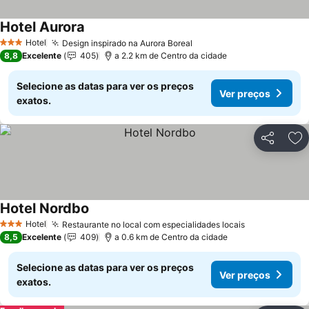
Hotel Aurora
Ver preços
Hotel
Design inspirado na Aurora Boreal
Ver preços
3 Estrelas
8,8
Excelente
405
a 2.2 km de Centro da cidade
Selecione as datas para ver os preços
Ver preços
exatos.
Partilhar
Ad
Hotel Nordbo
Ver preços
Hotel
Restaurante no local com especialidades locais
Ver preços
3 Estrelas
8,5
Excelente
409
a 0.6 km de Centro da cidade
Selecione as datas para ver os preços
Ver preços
exatos.