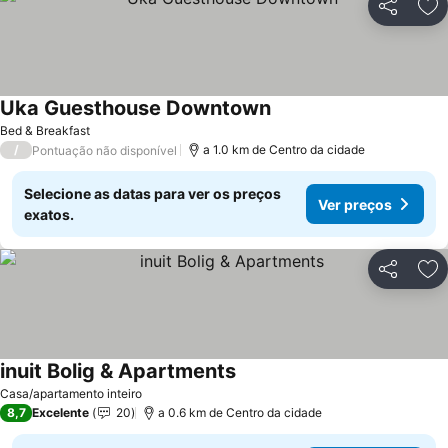
Partilhar
Ad
Uka Guesthouse Downtown
Ver preços
Bed & Breakfast
/
a 1.0 km de Centro da cidade
Pontuação não disponível
Selecione as datas para ver os preços
Ver preços
exatos.
Partilhar
Ad
inuit Bolig & Apartments
Ver preços
Casa/apartamento inteiro
8,7
Excelente
20
a 0.6 km de Centro da cidade