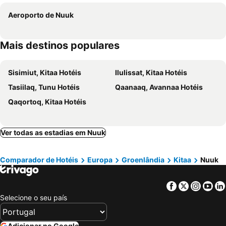
Aeroporto de Nuuk
Mais destinos populares
Sisimiut, Kitaa Hotéis
Ilulissat, Kitaa Hotéis
Tasiilaq, Tunu Hotéis
Qaanaaq, Avannaa Hotéis
Qaqortoq, Kitaa Hotéis
Ver todas as estadias em Nuuk
Comparador de Hotéis
Europa
Groenlândia
Kitaa
Nuuk
Facebook
Twitter
Insta
Yo
Selecione o seu país
Adicionar no Google