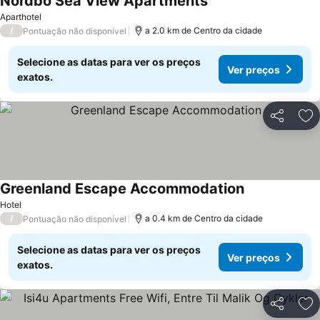
Nordbo Sea View Apartments
Ver preços
Aparthotel
/
a 2.0 km de Centro da cidade
Pontuação não disponível
Selecione as datas para ver os preços
Ver preços
exatos.
Partilhar
Ad
Greenland Escape Accommodation
Ver preços
Hotel
/
a 0.4 km de Centro da cidade
Pontuação não disponível
Selecione as datas para ver os preços
Ver preços
exatos.
Partilhar
Ad