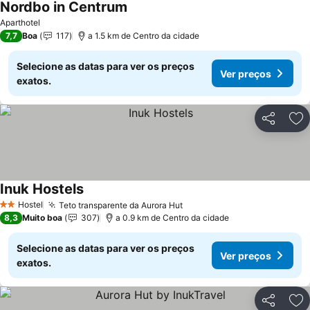
Nordbo in Centrum
Ver preços
Aparthotel
7,7
Boa
117
a 1.5 km de Centro da cidade
Selecione as datas para ver os preços
Ver preços
exatos.
Partilhar
Ad
Inuk Hostels
Ver preços
Hostel
Teto transparente da Aurora Hut
Ver preços
2 Estrelas
8,3
Muito boa
307
a 0.9 km de Centro da cidade
Selecione as datas para ver os preços
Ver preços
exatos.
Partilhar
Ad