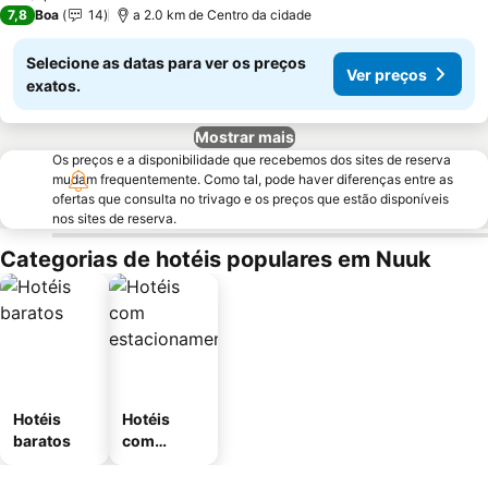
7,8
Boa
14
a 2.0 km de Centro da cidade
Selecione as datas para ver os preços
Ver preços
exatos.
Mostrar mais
Os preços e a disponibilidade que recebemos dos sites de reserva
mudam frequentemente. Como tal, pode haver diferenças entre as
ofertas que consulta no trivago e os preços que estão disponíveis
nos sites de reserva.
Categorias de hotéis populares em Nuuk
Hotéis
Hotéis
baratos
com
estaciona
mento