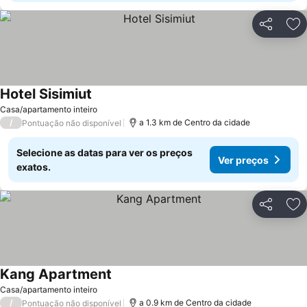
Partilhar
Ad
Hotel Sisimiut
Ver preços
Casa/apartamento inteiro
/
a 1.3 km de Centro da cidade
Pontuação não disponível
Selecione as datas para ver os preços
Ver preços
exatos.
Partilhar
Ad
Kang Apartment
Ver preços
Casa/apartamento inteiro
/
a 0.9 km de Centro da cidade
Pontuação não disponível