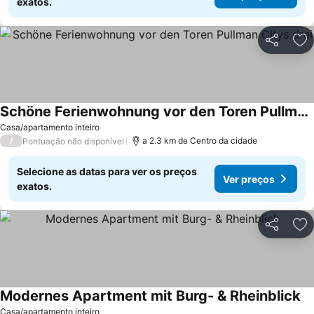
exatos.
Partilhar
Ad
Schöne Ferienwohnung vor den Toren Pullman Citys drei
Casa/apartamento inteiro
/
a 2.3 km de Centro da cidade
Pontuação não disponível
Selecione as datas para ver os preços
Ver preços
exatos.
Partilhar
Ad
Modernes Apartment mit Burg- & Rheinblick
Casa/apartamento inteiro