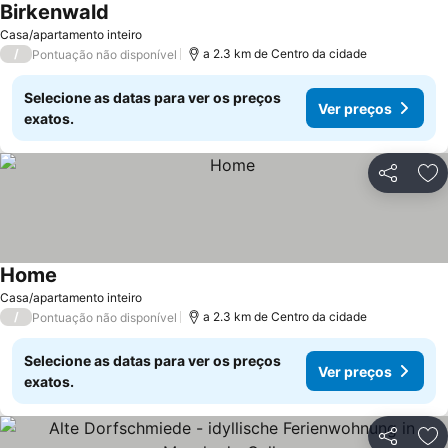
Birkenwald
Casa/apartamento inteiro
/
a 2.3 km de Centro da cidade
Pontuação não disponível
Selecione as datas para ver os preços
Ver preços
exatos.
Partilhar
Ad
Home
Casa/apartamento inteiro
/
a 2.3 km de Centro da cidade
Pontuação não disponível
Selecione as datas para ver os preços
Ver preços
exatos.
Partilhar
Ad