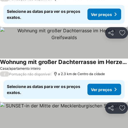
Selecione as datas para ver os preços
Ver preços
exatos.
Partilhar
Ad
Wohnung mit großer Dachterrasse im Herzen Greifswalds
Casa/apartamento inteiro
/
a 2.3 km de Centro da cidade
Pontuação não disponível
Selecione as datas para ver os preços
Ver preços
exatos.
Partilhar
Ad