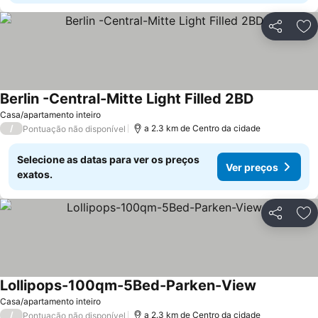
Partilhar
Ad
Berlin -Central-Mitte Light Filled 2BD
Casa/apartamento inteiro
/
a 2.3 km de Centro da cidade
Pontuação não disponível
Selecione as datas para ver os preços
Ver preços
exatos.
Partilhar
Ad
Lollipops-100qm-5Bed-Parken-View
Casa/apartamento inteiro
/
a 2.3 km de Centro da cidade
Pontuação não disponível