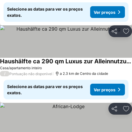
Selecione as datas para ver os preços
Ver preços
exatos.
Partilhar
Ad
Haushälfte ca 290 qm Luxus zur Alleinnutzung
Casa/apartamento inteiro
/
a 2.3 km de Centro da cidade
Pontuação não disponível
Selecione as datas para ver os preços
Ver preços
exatos.
Partilhar
Ad