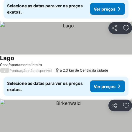
Selecione as datas para ver os preços
Ver preços
exatos.
Partilhar
Ad
Lago
Casa/apartamento inteiro
/
a 2.3 km de Centro da cidade
Pontuação não disponível
Selecione as datas para ver os preços
Ver preços
exatos.
Partilhar
Ad