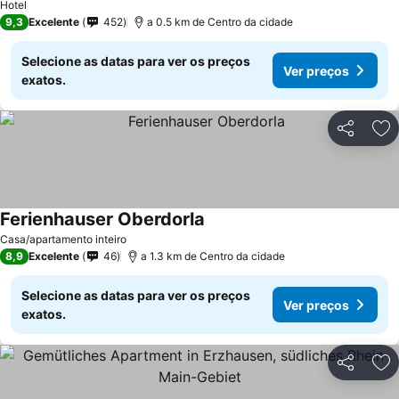
Hotel
9,3
Excelente
452
a 0.5 km de Centro da cidade
Selecione as datas para ver os preços
Ver preços
exatos.
Partilhar
Ad
Ferienhauser Oberdorla
Casa/apartamento inteiro
8,9
Excelente
46
a 1.3 km de Centro da cidade
Selecione as datas para ver os preços
Ver preços
exatos.
Partilhar
Ad