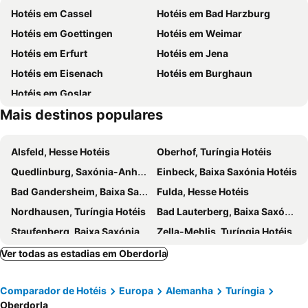
Hotéis em Cassel
Hotéis em Bad Harzburg
Fröbel Gedenkzimmer
Tiefthal
Hotéis em Goettingen
Hotéis em Weimar
Wartburg
Waldbahn
Hotéis em Erfurt
Hotéis em Jena
DomStufen-Festspiele
Hotéis em Eisenach
Hotéis em Burghaun
Hotéis em Goslar
Mais destinos populares
Alsfeld, Hesse Hotéis
Oberhof, Turíngia Hotéis
Quedlinburg, Saxónia-Anhalt Hotéis
Einbeck, Baixa Saxónia Hotéis
Bad Gandersheim, Baixa Saxónia Hotéis
Fulda, Hesse Hotéis
Nordhausen, Turíngia Hotéis
Bad Lauterberg, Baixa Saxónia Hotéis
Staufenberg, Baixa Saxónia Hotéis
Zella-Mehlis, Turíngia Hotéis
Braunlage, Baixa Saxónia Hotéis
Ilmenau, Turíngia Hotéis
Ver todas as estadias em Oberdorla
Suhl, Turíngia Hotéis
Masserberg, Turíngia Hotéis
Comparador de Hotéis
Europa
Alemanha
Turíngia
Gersfeld, Hesse Hotéis
Wolfhagen, Hesse Hotéis
Oberdorla