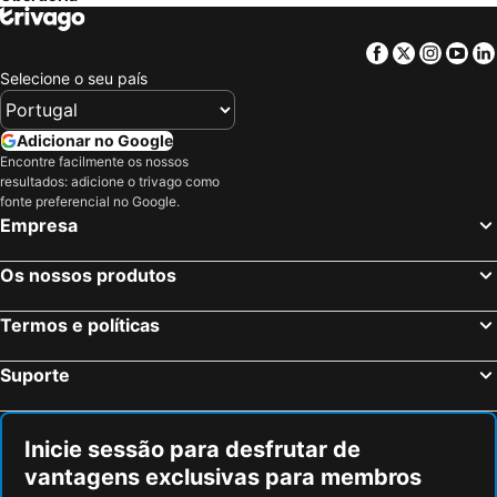
Frankenblick, Turíngia Hotéis
Holzminden, Baixa Saxónia Hotéis
Heiligenstadt, Turíngia Hotéis
Dachwig, Turíngia Hotéis
Facebook
Twitter
Insta
Yo
Cassel, Hesse Hotéis
Bad Harzburg, Baixa Saxónia Hotéis
Selecione o seu país
Weimar, Turíngia Hotéis
Goettingen, Baixa Saxónia Hotéis
Halle, Saxónia-Anhalt Hotéis
Erfurt, Turíngia Hotéis
Adicionar no Google
Encontre facilmente os nossos
Jena, Turíngia Hotéis
Eisenach, Turíngia Hotéis
resultados: adicione o trivago como
Coburg, Baviera Hotéis
Berlim, Berlim Hotéis
fonte preferencial no Google.
Empresa
Munique, Baviera Hotéis
Colónia, Renânia do Norte-Vestfália Hotéis
Frankfurt, Hesse Hotéis
Dusseldorf, Renânia do Norte-Vestfália Hotéis
Os nossos produtos
Hamburgo, Hamburgo Hotéis
Stuttgart, Bade-Vurtemberga Hotéis
Termos e políticas
Nuremberga, Baviera Hotéis
Dresden, Saxónia Hotéis
Suporte
Inicie sessão para desfrutar de
vantagens exclusivas para membros