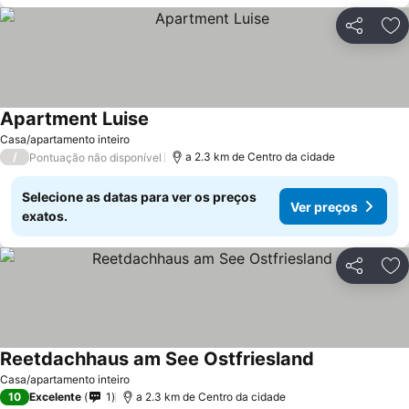
Partilhar
Ad
Apartment Luise
Casa/apartamento inteiro
/
a 2.3 km de Centro da cidade
Pontuação não disponível
Selecione as datas para ver os preços
Ver preços
exatos.
Partilhar
Ad
Reetdachhaus am See Ostfriesland
Casa/apartamento inteiro
10
Excelente
1
a 2.3 km de Centro da cidade