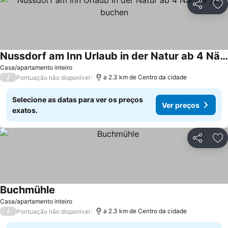
Partilhar
Ad
Nussdorf am Inn Urlaub in der Natur ab 4 Nächte zu buchen
Casa/apartamento inteiro
/
a 2.3 km de Centro da cidade
Pontuação não disponível
Selecione as datas para ver os preços
Ver preços
exatos.
Partilhar
Ad
Buchmühle
Casa/apartamento inteiro
/
a 2.3 km de Centro da cidade
Pontuação não disponível