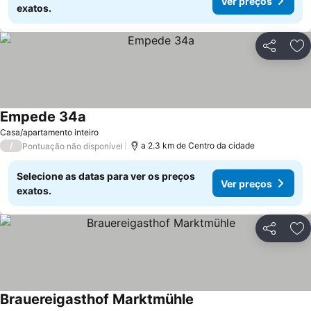
Ver preços
exatos.
Partilhar
Ad
Empede 34a
Casa/apartamento inteiro
/
a 2.3 km de Centro da cidade
Pontuação não disponível
Selecione as datas para ver os preços
Ver preços
exatos.
Partilhar
Ad
Brauereigasthof Marktmühle