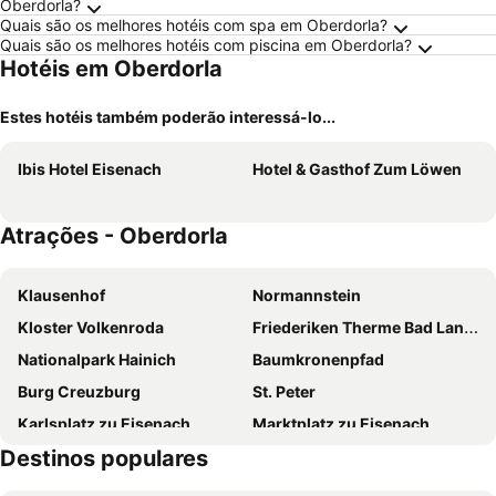
Oberdorla?
Quais são os melhores hotéis com spa em Oberdorla?
Quais são os melhores hotéis com piscina em Oberdorla?
Hotéis em Oberdorla
Estes hotéis também poderão interessá-lo...
Ibis Hotel Eisenach
Hotel & Gasthof Zum Löwen
Atrações - Oberdorla
Klausenhof
Normannstein
Kloster Volkenroda
Friederiken Therme Bad Langensalza
Nationalpark Hainich
Baumkronenpfad
Burg Creuzburg
St. Peter
Karlsplatz zu Eisenach
Marktplatz zu Eisenach
Destinos populares
Bachhaus
Zitadelle Petersberg
Ratskeller
Flughafen Erfurt-Weimar