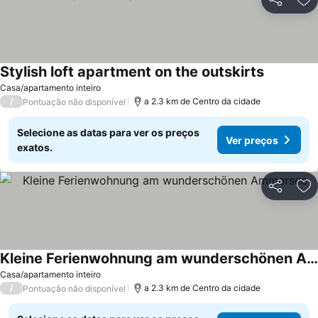
Partilhar
Ad
Stylish loft apartment on the outskirts
Casa/apartamento inteiro
/
a 2.3 km de Centro da cidade
Pontuação não disponível
Selecione as datas para ver os preços
Ver preços
exatos.
Partilhar
Ad
Kleine Ferienwohnung am wunderschönen Ammersee
Casa/apartamento inteiro
/
a 2.3 km de Centro da cidade
Pontuação não disponível