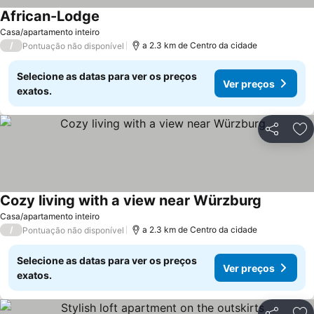
African-Lodge
Casa/apartamento inteiro
/
a 2.3 km de Centro da cidade
Pontuação não disponível
Selecione as datas para ver os preços
Ver preços
exatos.
Partilhar
Ad
Cozy living with a view near Würzburg
Casa/apartamento inteiro
/
a 2.3 km de Centro da cidade
Pontuação não disponível
Selecione as datas para ver os preços
Ver preços
exatos.