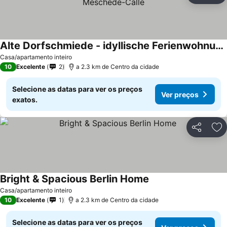
Alte Dorfschmiede - idyllische Ferienwohnung in Meschede-Calle
Casa/apartamento inteiro
10
Excelente
2
a 2.3 km de Centro da cidade
Selecione as datas para ver os preços
Ver preços
exatos.
Partilhar
Ad
Bright & Spacious Berlin Home
Casa/apartamento inteiro
10
Excelente
1
a 2.3 km de Centro da cidade
Selecione as datas para ver os preços