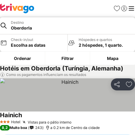
Favoritos
Iniciar
Me
Destino
Oberdorla
Check-in/out
Hóspedes e quartos
Escolha as datas
2 hóspedes, 1 quarto.
Ordenar
Filtrar
Mapa
Hotéis em Oberdorla (Turíngia, Alemanha)
Como os pagamentos influenciam os resultados
Partilhar
Ad
Hainich
Hotel
Vistas para o pátio interno
3 Estrelas
8,2
Muito boa
243
a 0.2 km de Centro da cidade