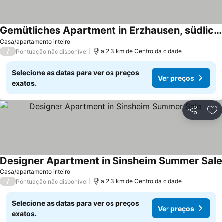
Gemütliches Apartment in Erzhausen, südliches Rhein-Main-Gebiet
Casa/apartamento inteiro
/
a 2.3 km de Centro da cidade
Pontuação não disponível
Selecione as datas para ver os preços
Ver preços
exatos.
Partilhar
Ad
Designer Apartment in Sinsheim Summer Sale
Casa/apartamento inteiro
/
a 2.3 km de Centro da cidade
Pontuação não disponível
Selecione as datas para ver os preços
Ver preços
exatos.