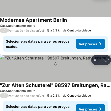
Modernes Apartment Berlin
Casa/apartamento inteiro
/
a 2.3 km de Centro da cidade
Pontuação não disponível
Selecione as datas para ver os preços
Ver preços
exatos.
Partilhar
Ad
"Zur Alten Schusterei" 98597 Breitungen, Rathausstraße 8
Casa/apartamento inteiro
/
a 2.3 km de Centro da cidade
Pontuação não disponível
Selecione as datas para ver os preços
Ver preços