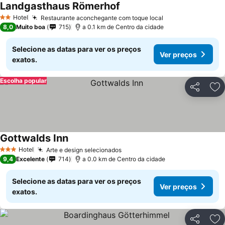
Landgasthaus Römerhof
Hotel
Restaurante aconchegante com toque local
2 Estrelas
8,0
Muito boa
715
a 0.1 km de Centro da cidade
Selecione as datas para ver os preços
Ver preços
exatos.
Escolha popular
Partilhar
Ad
Gottwalds Inn
Hotel
Arte e design selecionados
3 Estrelas
9,4
Excelente
714
a 0.0 km de Centro da cidade
Selecione as datas para ver os preços
Ver preços
exatos.
Partilhar
Ad