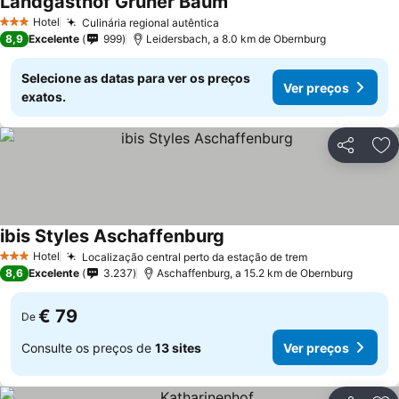
Landgasthof Grüner Baum
Hotel
Culinária regional autêntica
3 Estrelas
8,9
Excelente
999
Leidersbach, a 8.0 km de Obernburg
Selecione as datas para ver os preços
Ver preços
exatos.
Partilhar
Ad
ibis Styles Aschaffenburg
Hotel
Localização central perto da estação de trem
3 Estrelas
8,6
Excelente
3.237
Aschaffenburg, a 15.2 km de Obernburg
€ 79
De
Consulte os preços de
13 sites
Ver preços