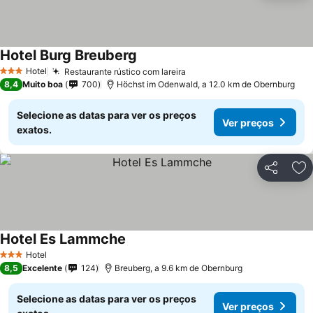
Hotel Burg Breuberg
Hotel
Restaurante rústico com lareira
3 Estrelas
8,4
Muito boa
700
Höchst im Odenwald, a 12.0 km de Obernburg
Selecione as datas para ver os preços
Ver preços
exatos.
Partilhar
Ad
Hotel Es Lammche
Hotel
3 Estrelas
8,5
Excelente
124
Breuberg, a 9.6 km de Obernburg
Selecione as datas para ver os preços
Ver preços