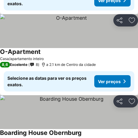
Ver preços
exatos.
Partilhar
Ad
O-Apartment
Casa/apartamento inteiro
8,6
Excelente
8
a 2.1 km de Centro da cidade
Selecione as datas para ver os preços
Ver preços
exatos.
Partilhar
Ad
Boarding House Obernburg