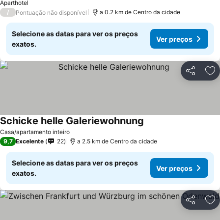
Aparthotel
/
a 0.2 km de Centro da cidade
Pontuação não disponível
Selecione as datas para ver os preços
Ver preços
exatos.
Partilhar
Ad
Schicke helle Galeriewohnung
Casa/apartamento inteiro
9,7
Excelente
22
a 2.5 km de Centro da cidade
Selecione as datas para ver os preços
Ver preços
exatos.
Partilhar
Ad