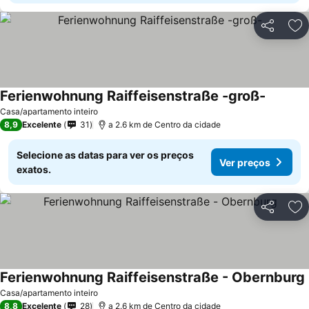
Partilhar
Ad
Ferienwohnung Raiffeisenstraße -groß-
Casa/apartamento inteiro
8,9
Excelente
31
a 2.6 km de Centro da cidade
Selecione as datas para ver os preços
Ver preços
exatos.
Partilhar
Ad
Ferienwohnung Raiffeisenstraße - Obernburg
Casa/apartamento inteiro
8,8
Excelente
28
a 2.6 km de Centro da cidade