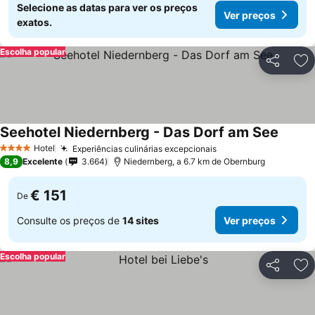
Selecione as datas para ver os preços
Ver preços
exatos.
Escolha popular
Partilhar
Ad
Seehotel Niedernberg - Das Dorf am See
Hotel
Experiências culinárias excepcionais
4 Estrelas
8,9
Excelente
3.664
Niedernberg, a 6.7 km de Obernburg
€ 151
De
Consulte os preços de
14 sites
Ver preços
Escolha popular
Partilhar
Ad