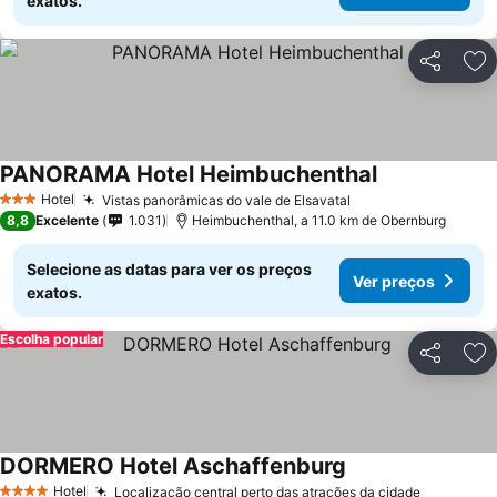
exatos.
Partilhar
Ad
PANORAMA Hotel Heimbuchenthal
Hotel
Vistas panorâmicas do vale de Elsavatal
3 Estrelas
8,8
Excelente
1.031
Heimbuchenthal, a 11.0 km de Obernburg
Selecione as datas para ver os preços
Ver preços
exatos.
Escolha popular
Partilhar
Ad
DORMERO Hotel Aschaffenburg
Hotel
Localização central perto das atrações da cidade