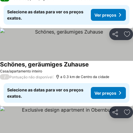
Selecione as datas para ver os preços
Ver preços
exatos.
Partilhar
Ad
Schönes, geräumiges Zuhause
Casa/apartamento inteiro
/
a 0.3 km de Centro da cidade
Pontuação não disponível
Selecione as datas para ver os preços
Ver preços
exatos.
Partilhar
Ad