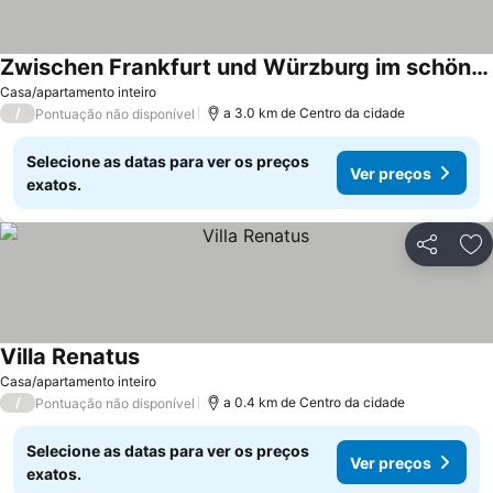
Zwischen Frankfurt und Würzburg im schönen Odenwald
Casa/apartamento inteiro
/
a 3.0 km de Centro da cidade
Pontuação não disponível
Selecione as datas para ver os preços
Ver preços
exatos.
Partilhar
Ad
Villa Renatus
Casa/apartamento inteiro
/
a 0.4 km de Centro da cidade
Pontuação não disponível
Selecione as datas para ver os preços
Ver preços
exatos.