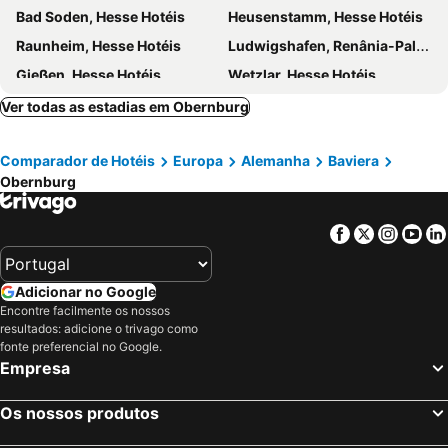
Bad Soden, Hesse Hotéis
Heusenstamm, Hesse Hotéis
Rödelheim
Am Kavalleriesand
Raunheim, Hesse Hotéis
Ludwigshafen, Renânia-Palatinado Hotéis
Tigerpalast
Gießen, Hesse Hotéis
Wetzlar, Hesse Hotéis
Rüsselsheim, Hesse Hotéis
Dreieich, Hesse Hotéis
Ver todas as estadias em Obernburg
Bad Vilbel, Hesse Hotéis
Flörsheim, Hesse Hotéis
Comparador de Hotéis
Europa
Alemanha
Baviera
Königstein, Hesse Hotéis
Limburg an der Lahn, Hesse Hotéis
Obernburg
Neu-Isenburg, Hesse Hotéis
Kronberg, Hesse Hotéis
Karlsdorf-Neuthard, Bade-Vurtemberga Hotéis
Michelstadt, Hesse Hotéis
Facebook
Twitter
Insta
Yo
Munique, Baviera Hotéis
Nuremberga, Baviera Hotéis
Aschheim, Baviera Hotéis
Augsburg, Baviera Hotéis
Adicionar no Google
Hallbergmoos, Baviera Hotéis
Ratisbona, Baviera Hotéis
Encontre facilmente os nossos
resultados: adicione o trivago como
Erlangen, Baviera Hotéis
Oberding, Baviera Hotéis
fonte preferencial no Google.
Unterföhring, Baviera Hotéis
Berlim, Berlim Hotéis
Empresa
Colónia, Renânia do Norte-Vestfália Hotéis
Frankfurt, Hesse Hotéis
Os nossos produtos
Dusseldorf, Renânia do Norte-Vestfália Hotéis
Hamburgo, Hamburgo Hotéis