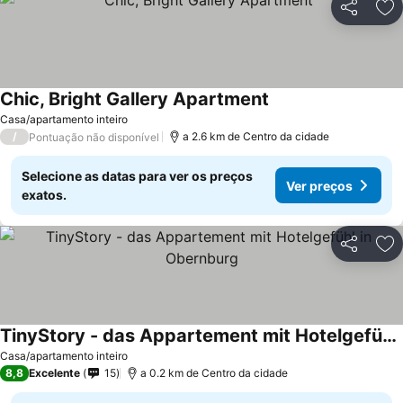
Partilhar
Ad
Chic, Bright Gallery Apartment
Casa/apartamento inteiro
/
a 2.6 km de Centro da cidade
Pontuação não disponível
Selecione as datas para ver os preços
Ver preços
exatos.
Partilhar
Ad
TinyStory - das Appartement mit Hotelgefühl in Obernburg
Casa/apartamento inteiro
8,8
Excelente
15
a 0.2 km de Centro da cidade