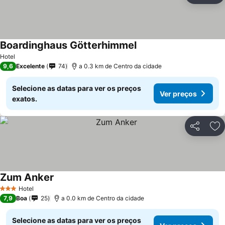
Boardinghaus Götterhimmel
Hotel
9,6
Excelente
74
a 0.3 km de Centro da cidade
Selecione as datas para ver os preços
Ver preços
exatos.
Partilhar
Ad
Zum Anker
Hotel
3 Estrelas
7,9
Boa
25
a 0.0 km de Centro da cidade
Selecione as datas para ver os preços