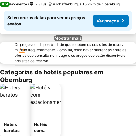
4 Estrelas
8,9
Excelente
2.318
Aschaffenburg, a 15.2 km de Obernburg
Selecione as datas para ver os preços
Ver preços
exatos.
Mostrar mais
Os preços e a disponibilidade que recebemos dos sites de reserva
mudam frequentemente. Como tal, pode haver diferenças entre as
ofertas que consulta no trivago e os preços que estão disponíveis
nos sites de reserva.
Categorias de hotéis populares em
Obernburg
Hotéis
Hotéis
baratos
com