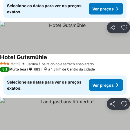
Selecione as datas para ver os preços
Ver preços
exatos.
Partilhar
Ad
Hotel Gutsmühle
Hotel
Jardim à beira do rio e terraço ensolarado
3 Estrelas
8,1
Muito boa
683
a 1.8 km de Centro da cidade
Selecione as datas para ver os preços
Ver preços
exatos.
Partilhar
Ad