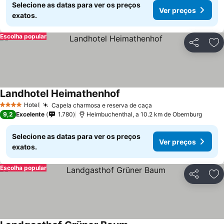
Selecione as datas para ver os preços
Ver preços
exatos.
Escolha popular
Partilhar
Ad
Landhotel Heimathenhof
Hotel
Capela charmosa e reserva de caça
4 Estrelas
9,2
Excelente
1.780
Heimbuchenthal, a 10.2 km de Obernburg
Selecione as datas para ver os preços
Ver preços
exatos.
Escolha popular
Partilhar
Ad