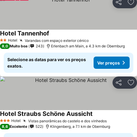
Partilhar
Ad
Hotel Tannenhof
Hotel
Varandas com espaço exterior cénico
2 Estrelas
8,0
Muito boa
243
Erlenbach am Main, a 4.3 km de Obernburg
Selecione as datas para ver os preços
Ver preços
exatos.
Partilhar
Ad
Hotel Straubs Schöne Aussicht
Hotel
Vistas panorâmicas do castelo e dos vinhedos
3 Estrelas
8,6
Excelente
522
Klingenberg, a 7.1 km de Obernburg