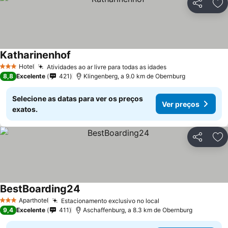
Partilhar
Ad
Katharinenhof
Hotel
Atividades ao ar livre para todas as idades
3 Estrelas
8,8
Excelente
421
Klingenberg, a 9.0 km de Obernburg
Selecione as datas para ver os preços
Ver preços
exatos.
Partilhar
Ad
BestBoarding24
Aparthotel
Estacionamento exclusivo no local
3 Estrelas
9,4
Excelente
411
Aschaffenburg, a 8.3 km de Obernburg