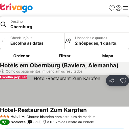
Favoritos
Iniciar
Me
Destino
Obernburg
Check-in/out
Hóspedes e quartos
Escolha as datas
2 hóspedes, 1 quarto.
Ordenar
Filtrar
Mapa
Hotéis em Obernburg (Baviera, Alemanha)
Como os pagamentos influenciam os resultados
Escolha popular
Partilhar
Ad
Hotel-Restaurant Zum Karpfen
Hotel
Charme histórico com estrutura de madeira
3 Estrelas
8,9
Excelente
859
a 0.1 km de Centro da cidade