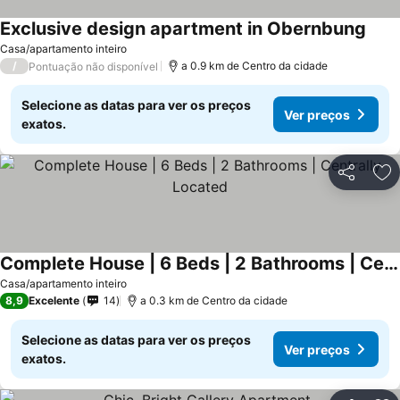
Exclusive design apartment in Obernbung
Casa/apartamento inteiro
/
a 0.9 km de Centro da cidade
Pontuação não disponível
Selecione as datas para ver os preços
Ver preços
exatos.
Partilhar
Ad
Complete House | 6 Beds | 2 Bathrooms | Centrally Located
Casa/apartamento inteiro
8,9
Excelente
14
a 0.3 km de Centro da cidade
Selecione as datas para ver os preços
Ver preços
exatos.