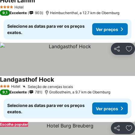
Hotel Lamm
Hotel
4 Estrelas
9,1
Excelente
903
Heimbuchenthal, a 12.7 km de Obernburg
Selecione as datas para ver os preços
Ver preços
exatos.
Partilhar
Ad
Landgasthof Hock
Hotel
Seleção de cervejas locais
3 Estrelas
9,1
Excelente
781
Großostheim, a 9.7 km de Obernburg
Selecione as datas para ver os preços
Ver preços
exatos.
Escolha popular
Partilhar
Ad