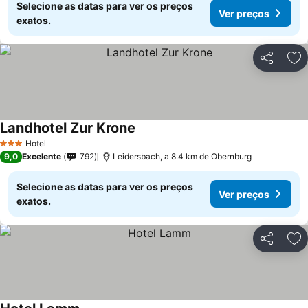
Selecione as datas para ver os preços
Ver preços
exatos.
Partilhar
Ad
Landhotel Zur Krone
Hotel
3 Estrelas
9,0
Excelente
792
Leidersbach, a 8.4 km de Obernburg
Selecione as datas para ver os preços
Ver preços
exatos.
Partilhar
Ad