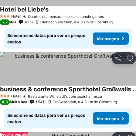
Hotel bei Liebe's
Hotel
Quartos charmosos, limpos e aconchegantes
3 Estrelas
7,7
Boa
435
Erlenbach am Main, a 4.6 km de Obernburg
Selecione as datas para ver os preços
Ver preços
exatos.
Partilhar
Ad
business & conference Sporthotel Großwallstadt
Hotel
Restaurante Wallstadt's com cozinha fresca
3 Estrelas
8,3
Muito boa
1.541
Großwallstadt, a 4.3 km de Obernburg
Selecione as datas para ver os preços
Ver preços
exatos.
Escolha popular