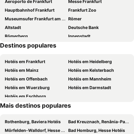
Aeroporto de Frankfurt
Messe Frankfurt
Hauptbahnhof Frankfurt
Frankfurt Zoo
Museumsufer Frankfurt am Main
Römer
Altstadt
Deutsche Bank
Römerberg
Innenstadt
Destinos populares
Hobbit
Bahnhofsviertel
Gallus
Niederrad
Hotéis em Frankfurt
Hotéis em Heidelberg
Oberrad
Frankfurt Book Fair
Hotéis em Mainz
Hotéis em Kelsterbach
Portikus
Alte Nikolaikirche
Hotéis em Offenbach
Hotéis em Mannheim
Hausen
Burg Camburg
Hotéis em Wuerzburg
Hotéis em Darmstadt
Mespelbrunn Castle
Schloss Johannisburg
Hotéis em Eschborn
Pompeiianum
Odenwald Therme
Mais destinos populares
Aschaffenburger Weihnachtsmarkt
Zum Riesen
Mildenburg
Glenvista
Rothenburg, Baviera Hotéis
Bad Kreuznach, Renânia-Palatinado Hotéis
Sachsenhausen-Nord
Spessart Wildpark
Mörfelden-Walldorf, Hesse Hotéis
Bad Homburg, Hesse Hotéis
Museumsuferfest
Prinz Carl