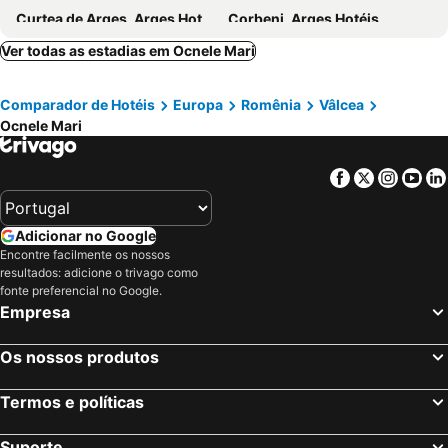
Curtea de Arges, Arges Hotéis
Corbeni, Arges Hotéis
Baia de Fier, Gorj Hotéis
Drăgăşani, Vâlcea Hotéis
Ver todas as estadias em Ocnele Mari
Bâlea, Sibiu Hotéis
Cârţişoara, Sibiu Hotéis
Comparador de Hotéis
Europa
Romênia
Vâlcea
Gura Raului, Hotéis
Selimbar, Sibiu Hotéis
Ocnele Mari
Moeciu de Sus, Hotéis
Brasov, Brasov Hotéis
Sibiu, Sibiu Hotéis
Sighisoara, Mures Hotéis
Facebook
Twitter
Insta
Yo
Sinaia, Prahova Hotéis
Poiana Braşov, Brasov Hotéis
Târgu Mures, Mures Hotéis
Bran, Brasov Hotéis
Adicionar no Google
Râmnicu Vâlcea, Vâlcea Hotéis
Sovata, Mures Hotéis
Encontre facilmente os nossos
resultados: adicione o trivago como
Bucareste, Ilfov Hotéis
Cluj-Napoca, Cluj Hotéis
fonte preferencial no Google.
Otopeni, Ilfov Hotéis
Timisoara, Timis Hotéis
Empresa
Mamaia, Constanţa Hotéis
Iaşi, Iasi Hotéis
Os nossos produtos
Termos e políticas
Suporte