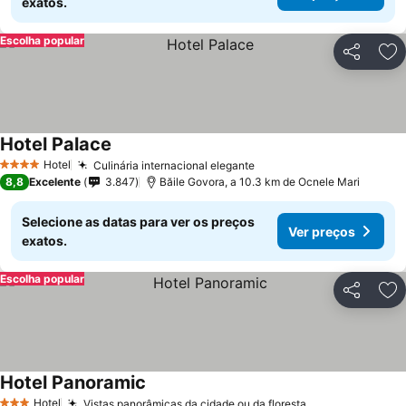
exatos.
Escolha popular
Partilhar
Ad
Hotel Palace
Hotel
Culinária internacional elegante
4 Estrelas
8,8
Excelente
3.847
Băile Govora, a 10.3 km de Ocnele Mari
Selecione as datas para ver os preços
Ver preços
exatos.
Escolha popular
Partilhar
Ad
Hotel Panoramic
Hotel
Vistas panorâmicas da cidade ou da floresta