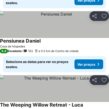
Ver preços
exatos.
Partilhar
Ad
Pensiunea Daniel
Casa de hóspedes
8,8
Excelente
50
a 0.0 km de Centro da cidade
Selecione as datas para ver os preços
Ver preços
exatos.
Partilhar
Ad
The Weeping Willow Retreat - Luca