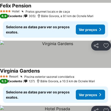
Felix Pension
Hotel
Pratos gourmet locais e de caça
4 Estrelas
8,9
Excelente
305
Băile Govora, a 9.1 km de Ocnele Mari
Selecione as datas para ver os preços
Ver preços
exatos.
Partilhar
Ad
Virginia Gardens
Resort
Piscina exterior sazonal convidativa
3 Estrelas
9,5
Excelente
127
Băile Govora, a 10.5 km de Ocnele Mari
Selecione as datas para ver os preços
Ver preços
exatos.