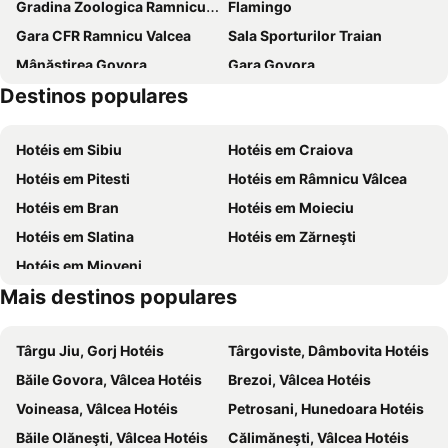
Gradina Zoologica Ramnicu Valcea
Flamingo
Gara CFR Ramnicu Valcea
Sala Sporturilor Traian
Mânăstirea Govora
Gara Govora
Destinos populares
Mânăstirea Cozia
Domeniul Schiabil Transalpina
Prundu
Poenari Fortress
Hotéis em Sibiu
Hotéis em Craiova
Thermal baths Căciulata
Biserica de Gheaţă de la Bâlea Lac
Hotéis em Pitesti
Hotéis em Râmnicu Vâlcea
Voineasa
Hotéis em Bran
Hotéis em Moieciu
Hotéis em Slatina
Hotéis em Zărneşti
Hotéis em Mioveni
Mais destinos populares
Târgu Jiu, Gorj Hotéis
Târgoviste, Dâmbovita Hotéis
Băile Govora, Vâlcea Hotéis
Brezoi, Vâlcea Hotéis
Voineasa, Vâlcea Hotéis
Petrosani, Hunedoara Hotéis
Băile Olăneşti, Vâlcea Hotéis
Călimăneşti, Vâlcea Hotéis