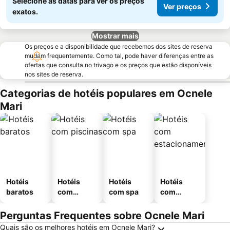
Selecione as datas para ver os preços
Ver preços
exatos.
Mostrar mais
Os preços e a disponibilidade que recebemos dos sites de reserva
mudam frequentemente. Como tal, pode haver diferenças entre as
ofertas que consulta no trivago e os preços que estão disponíveis
nos sites de reserva.
Categorias de hotéis populares em Ocnele
Mari
Hotéis
Hotéis
Hotéis
Hotéis
baratos
com
com spa
com
piscinas
estaciona
mento
Perguntas Frequentes sobre Ocnele Mari
Quais são os melhores hotéis em Ocnele Mari?