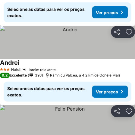
Selecione as datas para ver os preços
Ver preços
exatos.
Partilhar
Ad
Andrei
Hotel
Jardim relaxante
3 Estrelas
9,2
Excelente
393
Râmnicu Vâlcea, a 4.2 km de Ocnele Mari
Selecione as datas para ver os preços
Ver preços
exatos.
Partilhar
Ad