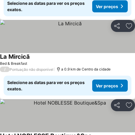
Selecione as datas para ver os preços
Ver preços
exatos.
Partilhar
Ad
La Mircică
Bed & Breakfast
/
a 0.9 km de Centro da cidade
Pontuação não disponível
Selecione as datas para ver os preços
Ver preços
exatos.
Partilhar
Ad