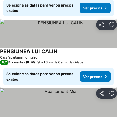
Selecione as datas para ver os preços
Ver preços
exatos.
Partilhar
Ad
PENSIUNEA LUI CALIN
Casa/apartamento inteiro
8,7
Excelente
96
a 1.3 km de Centro da cidade
Selecione as datas para ver os preços
Ver preços
exatos.
Partilhar
Ad