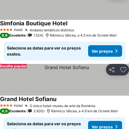
Simfonia Boutique Hotel
Hotel
Andares temáticos distintos
4 Estrelas
9,6
Excelente
1.524
Râmnicu Vâlcea, a 4.5 km de Ocnele Mari
Selecione as datas para ver os preços
Ver preços
exatos.
Escolha popular
Partilhar
Ad
Grand Hotel Sofianu
Hotel
O único hotel-museu de arte da Roménia
4 Estrelas
9,0
Excelente
3.830
Râmnicu Vâlcea, a 4.6 km de Ocnele Mari
Selecione as datas para ver os preços
Ver preços