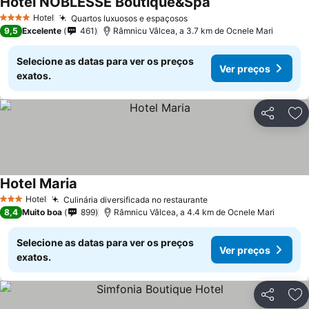
Hotel NOBLESSE Boutique&Spa
Hotel
Quartos luxuosos e espaçosos
4 Estrelas
9,5
Excelente
461
Râmnicu Vâlcea, a 3.7 km de Ocnele Mari
Selecione as datas para ver os preços
Ver preços
exatos.
Partilhar
Ad
Hotel Maria
Hotel
Culinária diversificada no restaurante
3 Estrelas
8,4
Muito boa
899
Râmnicu Vâlcea, a 4.4 km de Ocnele Mari
Selecione as datas para ver os preços
Ver preços
exatos.
Partilhar
Ad