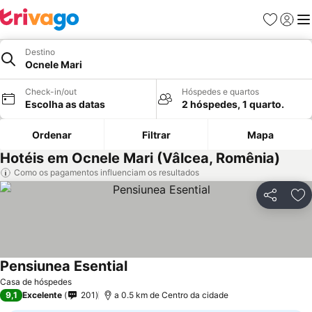
Favoritos
Iniciar
Me
Destino
Ocnele Mari
Check-in/out
Hóspedes e quartos
Escolha as datas
2 hóspedes, 1 quarto.
Ordenar
Filtrar
Mapa
Hotéis em Ocnele Mari (Vâlcea, Romênia)
Como os pagamentos influenciam os resultados
Partilhar
Ad
Pensiunea Esential
Casa de hóspedes
9,1
Excelente
201
a 0.5 km de Centro da cidade