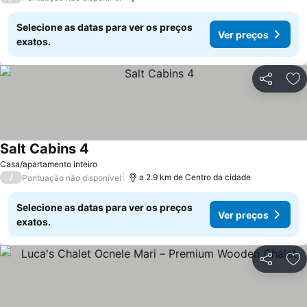
Selecione as datas para ver os preços
Ver preços
exatos.
Partilhar
Ad
Salt Cabins 4
Casa/apartamento inteiro
/
a 2.9 km de Centro da cidade
Pontuação não disponível
Selecione as datas para ver os preços
Ver preços
exatos.
Partilhar
Ad