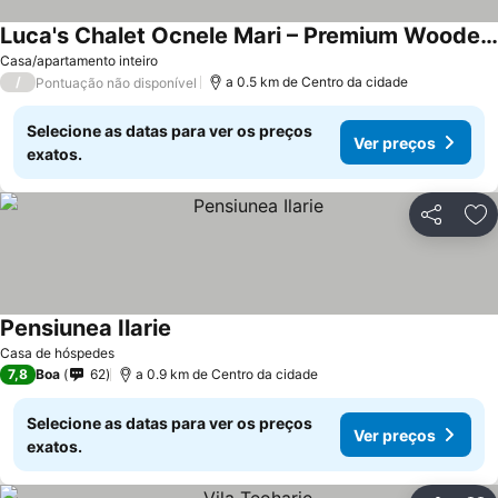
Luca's Chalet Ocnele Mari – Premium Wooden Chalet
Casa/apartamento inteiro
/
a 0.5 km de Centro da cidade
Pontuação não disponível
Selecione as datas para ver os preços
Ver preços
exatos.
Partilhar
Ad
Pensiunea Ilarie
Casa de hóspedes
7,8
Boa
62
a 0.9 km de Centro da cidade
Selecione as datas para ver os preços
Ver preços
exatos.