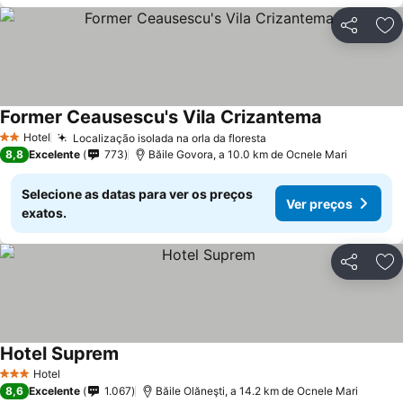
Partilhar
Ad
Former Ceausescu's Vila Crizantema
Hotel
Localização isolada na orla da floresta
2 Estrelas
8,8
Excelente
773
Băile Govora, a 10.0 km de Ocnele Mari
Selecione as datas para ver os preços
Ver preços
exatos.
Partilhar
Ad
Hotel Suprem
Hotel
3 Estrelas
8,6
Excelente
1.067
Băile Olăneşti, a 14.2 km de Ocnele Mari