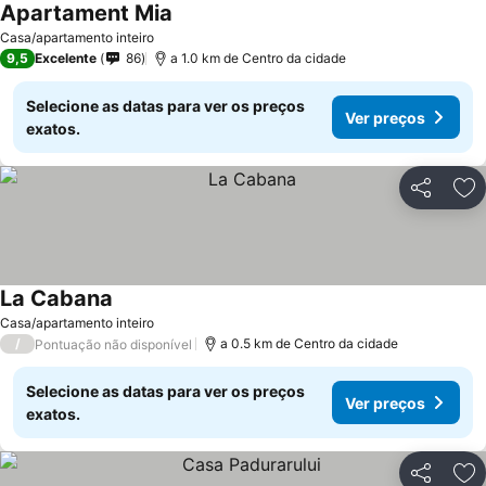
Apartament Mia
Casa/apartamento inteiro
9,5
Excelente
86
a 1.0 km de Centro da cidade
Selecione as datas para ver os preços
Ver preços
exatos.
Partilhar
Ad
La Cabana
Casa/apartamento inteiro
/
a 0.5 km de Centro da cidade
Pontuação não disponível
Selecione as datas para ver os preços
Ver preços
exatos.
Partilhar
Ad