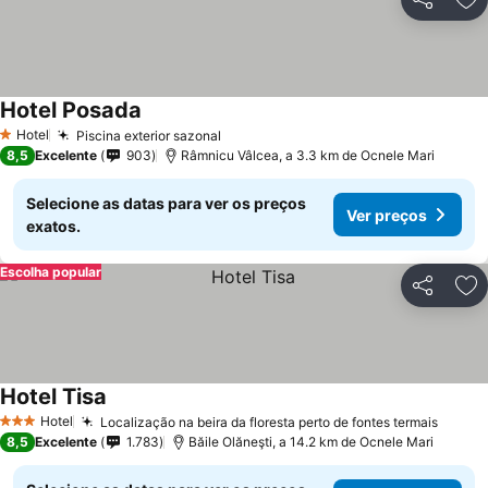
Partilhar
Ad
Hotel Posada
Hotel
Piscina exterior sazonal
1 Estrelas
8,5
Excelente
903
Râmnicu Vâlcea, a 3.3 km de Ocnele Mari
Selecione as datas para ver os preços
Ver preços
exatos.
Escolha popular
Partilhar
Ad
Hotel Tisa
Hotel
Localização na beira da floresta perto de fontes termais
3 Estrelas
8,5
Excelente
1.783
Băile Olăneşti, a 14.2 km de Ocnele Mari