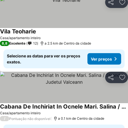
Partilhar
Ad
Vila Teoharie
Casa/apartamento inteiro
8,8
Excelente
12
a 2.5 km de Centro da cidade
Selecione as datas para ver os preços
Ver preços
exatos.
Partilhar
Ad
Cabana De Inchiriat In Ocnele Mari. Salina / Strand. Judetul Valceann
Casa/apartamento inteiro
/
a 0.1 km de Centro da cidade
Pontuação não disponível