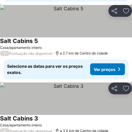
Partilhar
Ad
Salt Cabins 5
Casa/apartamento inteiro
/
a 2.7 km de Centro da cidade
Pontuação não disponível
Selecione as datas para ver os preços
Ver preços
exatos.
Partilhar
Ad
Salt Cabins 3
Casa/apartamento inteiro
/
a 3.0 km de Centro da cidade
Pontuação não disponível