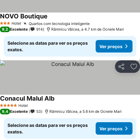
NOVO Boutique
Hotel
Quartos com tecnologia inteligente
3 Estrelas
9,2
Excelente
914
Râmnicu Vâlcea, a 4.7 km de Ocnele Mari
Selecione as datas para ver os preços
Ver preços
exatos.
Partilhar
Ad
Conacul Malul Alb
Hotel
5 Estrelas
9,4
Excelente
53
Râmnicu Vâlcea, a 5.6 km de Ocnele Mari
Selecione as datas para ver os preços
Ver preços
exatos.