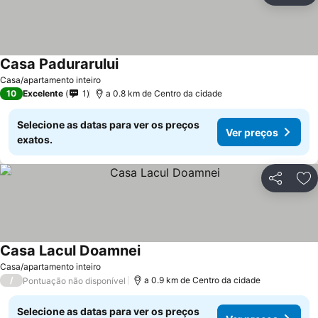
Casa Padurarului
Casa/apartamento inteiro
10
Excelente
1
a 0.8 km de Centro da cidade
Selecione as datas para ver os preços
Ver preços
exatos.
Partilhar
Ad
Casa Lacul Doamnei
Casa/apartamento inteiro
/
a 0.9 km de Centro da cidade
Pontuação não disponível
Selecione as datas para ver os preços