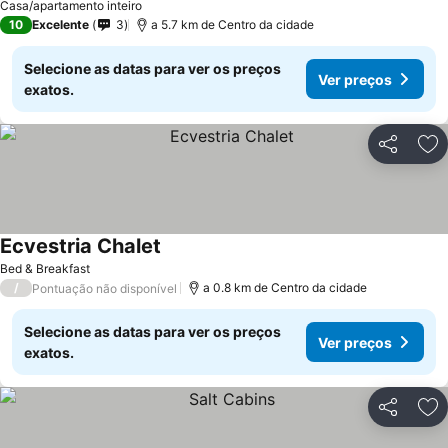
Casa/apartamento inteiro
10
Excelente
3
a 5.7 km de Centro da cidade
Selecione as datas para ver os preços
Ver preços
exatos.
Partilhar
Ad
Ecvestria Chalet
Bed & Breakfast
/
a 0.8 km de Centro da cidade
Pontuação não disponível
Selecione as datas para ver os preços
Ver preços
exatos.
Partilhar
Ad