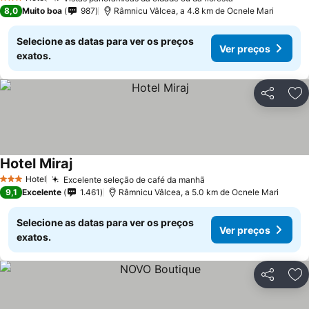
3 Estrelas
8,0
Muito boa
987
Râmnicu Vâlcea, a 4.8 km de Ocnele Mari
Selecione as datas para ver os preços
Ver preços
exatos.
Partilhar
Ad
Hotel Miraj
Hotel
Excelente seleção de café da manhã
3 Estrelas
9,1
Excelente
1.461
Râmnicu Vâlcea, a 5.0 km de Ocnele Mari
Selecione as datas para ver os preços
Ver preços
exatos.
Partilhar
Ad