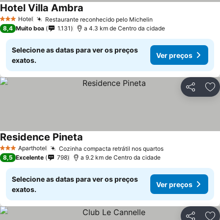
Hotel Villa Ambra
Hotel
Restaurante reconhecido pelo Michelin
3 Estrelas
8,4
Muito boa
1.131
a 4.3 km de Centro da cidade
Selecione as datas para ver os preços
Ver preços
exatos.
Partilhar
Ad
Residence Pineta
Aparthotel
Cozinha compacta retrátil nos quartos
3 Estrelas
8,5
Excelente
798
a 9.2 km de Centro da cidade
Selecione as datas para ver os preços
Ver preços
exatos.