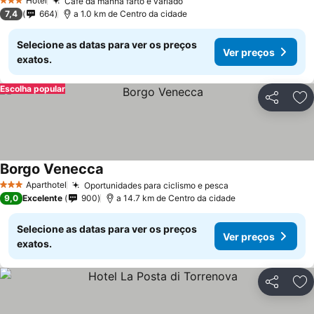
Hotel
Café da manhã farto e variado
3 Estrelas
7,4
664
a 1.0 km de Centro da cidade
Selecione as datas para ver os preços
Ver preços
exatos.
Escolha popular
Partilhar
Ad
Borgo Venecca
Aparthotel
Oportunidades para ciclismo e pesca
3 Estrelas
9,0
Excelente
900
a 14.7 km de Centro da cidade
Selecione as datas para ver os preços
Ver preços
exatos.
Partilhar
Ad