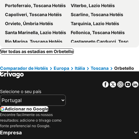
Portoferraio, Toscana Hotéis
Viterbo, Lazio Hotéis
Capoliveri, Toscana Hotéis
Scarlino, Toscana Hotéis
Orvieto, Úmbria Hotéis
Tarquinia, Lazio Hotéis
Santa Marinella, Lazio Hotéis
Follonica, Toscana Hotéis
Rio Marina, Toscana Hotéis
Castagneto Carducci, Toscana Hotéis
Castiglione d'Orcia, Toscana Hotéis
Porto Santo Stefano, Toscana Hotéis
Ver todas as estadias em Orbetello
Civitella Paganico, Toscana Hotéis
San Vincenzo, Toscana Hotéis
Comparador de Hotéis
Europa
Itália
Toscana
Orbetello
Marina di Campo, Toscana Hotéis
Sovicille, Toscana Hotéis
Capalbio, Toscana Hotéis
Chiusi, Toscana Hotéis
Facebook
Twitter
Insta
Yo
Asciano, Toscana Hotéis
Manciano, Toscana Hotéis
Selecione o seu país
Florença, Toscana Hotéis
Pisa, Toscana Hotéis
Siena, Toscana Hotéis
Montecatini Terme, Toscana Hotéis
Adicionar no Google
Lucca, Toscana Hotéis
Montepulciano, Toscana Hotéis
Encontre facilmente os nossos
resultados: adicione o trivago como
Livorno, Toscana Hotéis
Prato, Toscana Hotéis
fonte preferencial no Google.
San Gimignano, Toscana Hotéis
Roma, Lazio Hotéis
Empresa