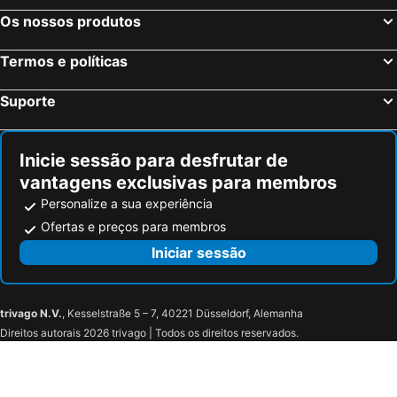
Milão, Lombardia Hotéis
Veneza, Veneto Hotéis
Os nossos produtos
Nápoles, Campanha Hotéis
Bolonha, Emília-Romanha Hotéis
Palermo, Sicília Hotéis
Verona, Veneto Hotéis
Termos e políticas
Cagliari, Sardenha Hotéis
Suporte
Inicie sessão para desfrutar de
vantagens exclusivas para membros
Personalize a sua experiência
Ofertas e preços para membros
Iniciar sessão
trivago N.V.
, Kesselstraße 5 – 7, 40221 Düsseldorf, Alemanha
Direitos autorais 2026 trivago | Todos os direitos reservados.