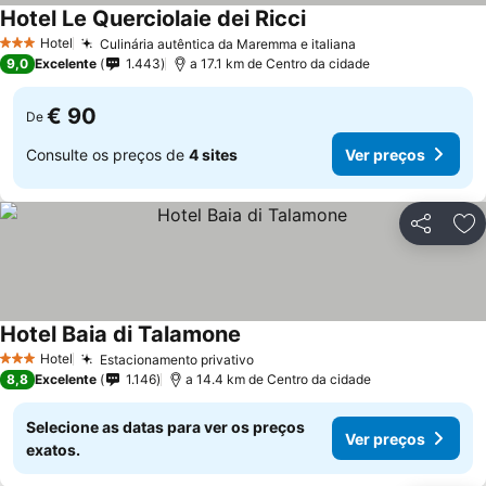
Hotel Le Querciolaie dei Ricci
Hotel
Culinária autêntica da Maremma e italiana
3 Estrelas
9,0
Excelente
1.443
a 17.1 km de Centro da cidade
€ 90
De
Consulte os preços de
4 sites
Ver preços
Partilhar
Ad
Hotel Baia di Talamone
Hotel
Estacionamento privativo
3 Estrelas
8,8
Excelente
1.146
a 14.4 km de Centro da cidade
Selecione as datas para ver os preços
Ver preços
exatos.