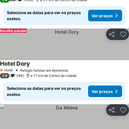
Selecione as datas para ver os preços
Ver preços
exatos.
Escolha popular
Partilhar
Ad
Hotel Dory
Hotel
Refúgio familiar em Maremma
1 Estrelas
7,0
384
a 7.1 km de Centro da cidade
Selecione as datas para ver os preços
Ver preços
exatos.
Partilhar
Ad