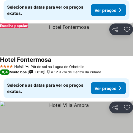
Selecione as datas para ver os preços
Ver preços
exatos.
Escolha popular
Partilhar
Ad
Hotel Fontermosa
Hotel
Pôr do sol na Lagoa de Orbetello
4 Estrelas
8,4
Muito boa
1.618
a 12.9 km de Centro da cidade
Selecione as datas para ver os preços
Ver preços
exatos.
Partilhar
Ad