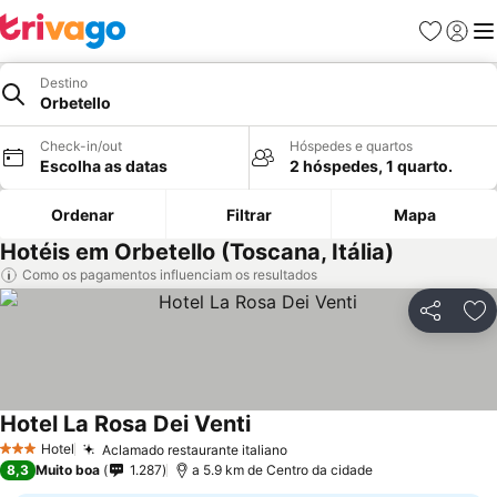
Favoritos
Iniciar
Me
Destino
Orbetello
Check-in/out
Hóspedes e quartos
Escolha as datas
2 hóspedes, 1 quarto.
Ordenar
Filtrar
Mapa
Hotéis em Orbetello (Toscana, Itália)
Como os pagamentos influenciam os resultados
Partilhar
Ad
Hotel La Rosa Dei Venti
Hotel
Aclamado restaurante italiano
3 Estrelas
8,3
Muito boa
1.287
a 5.9 km de Centro da cidade