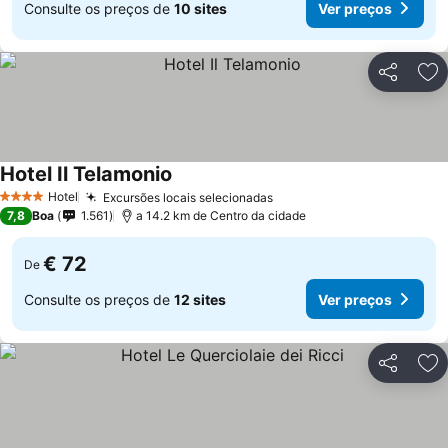
Consulte os preços de
10 sites
Ver preços
Partilhar
Ad
Hotel Il Telamonio
Hotel
Excursões locais selecionadas
4 Estrelas
7,8
Boa
1.561
a 14.2 km de Centro da cidade
€ 72
De
Consulte os preços de
12 sites
Ver preços
Partilhar
Ad