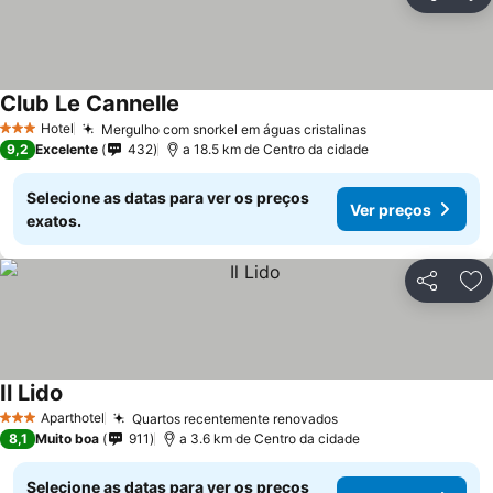
Partilhar
Ad
Club Le Cannelle
Hotel
Mergulho com snorkel em águas cristalinas
3 Estrelas
9,2
Excelente
432
a 18.5 km de Centro da cidade
Selecione as datas para ver os preços
Ver preços
exatos.
Partilhar
Ad
Il Lido
Aparthotel
Quartos recentemente renovados
3 Estrelas
8,1
Muito boa
911
a 3.6 km de Centro da cidade
Selecione as datas para ver os preços