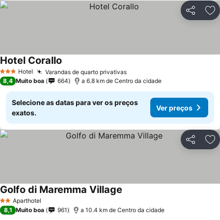
Partilhar
Ad
Hotel Corallo
Hotel
Varandas de quarto privativas
3 Estrelas
8,4
Muito boa
664
a 6.8 km de Centro da cidade
Selecione as datas para ver os preços
Ver preços
exatos.
Partilhar
Ad
Golfo di Maremma Village
Aparthotel
2 Estrelas
8,1
Muito boa
961
a 10.4 km de Centro da cidade