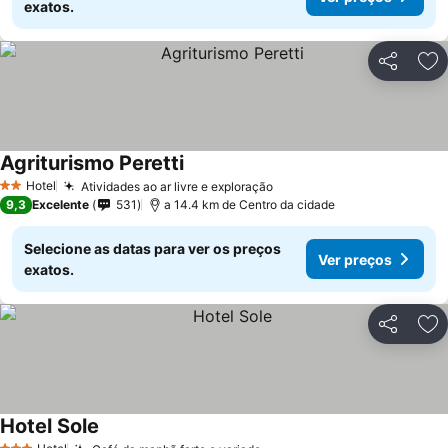
exatos.
Partilhar
Ad
Agriturismo Peretti
Hotel
Atividades ao ar livre e exploração
2 Estrelas
9,3
Excelente
531
a 14.4 km de Centro da cidade
Selecione as datas para ver os preços
Ver preços
exatos.
Partilhar
Ad
Hotel Sole