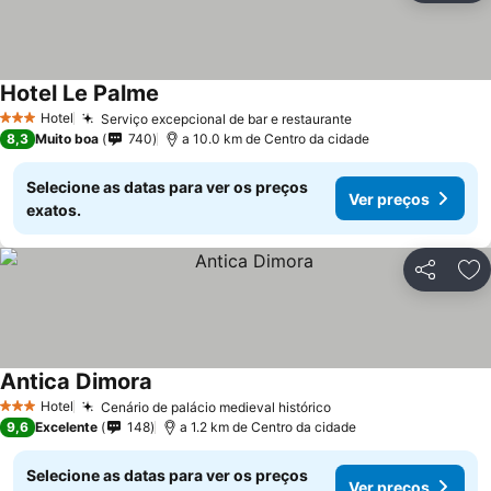
Hotel Le Palme
Hotel
Serviço excepcional de bar e restaurante
3 Estrelas
8,3
Muito boa
740
a 10.0 km de Centro da cidade
Selecione as datas para ver os preços
Ver preços
exatos.
Partilhar
Ad
Antica Dimora
Hotel
Cenário de palácio medieval histórico
3 Estrelas
9,6
Excelente
148
a 1.2 km de Centro da cidade
Selecione as datas para ver os preços
Ver preços