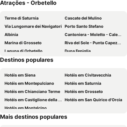
Atrações - Orbetello
Argentario
Mercure Argentario Hotel Filippo II
Navarro Hill Resort
Hotel Il Pellicano
Terme di Saturnia
Cascate del Mulino
Hotel La Caletta
Bike&Boat Argentario Hotel
Via Lungomare dei Navigatori
Porto Santo Stefano
Vittoria Porto Santo Stefano
Albinia
Cantoniera - Moletto - Caletta
Marina di Grosseto
Riva del Sole - Punta Capezzolo
Laguna di Orbetello
Duna Feniglia
Destinos populares
Acqua Dolce - Spiaggia Lunga
Giannella
Cala Galera
Bagni Domiziano - Soda - Pozzarello
Hotéis em Siena
Hotéis em Civitavecchia
Bagno Serena
Le Viste
Hotéis em Montepulciano
Hotéis em Saturnia
Porto Ercole
Palazzo Aldobrandeschi
Hotéis em Chianciano Terme
Hotéis em Grosseto
Hotéis em Castiglione della Pescaia
Hotéis em San Quirico d'Orcia
Hotéis em Montalcino
Mais destinos populares