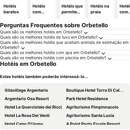
Hotéis
Hotéis
Hotéis que
Hotéis na
Hoté
baratos
com
permitem
praia
com
piscinas
animais
esta
ment
Perguntas Frequentes sobre Orbetello
Quais são os melhores hotéis em Orbetello?
Quais são os melhores hotéis de luxo em Orbetello?
Quais são os melhores hotéis que aceitam animais de estimação em
Orbetello?
Quais são os melhores hotéis com spa em Orbetello?
Quais são os melhores hotéis com piscina em Orbetello?
Hotéis em Orbetello
Estes hotéis também poderão interessá-lo...
Gitavillage Argentario
Boutique Hotel Torre Di Cala Piccola
Argentario Osa Resort
Park Hotel Residence
Hotel Le Querciolaie dei Ricci
Agriturismo Pimpinnacolo
Hotel La Rosa Dei Venti
Agriturismo Santa Lucia
Hotel Capo D'Uomo
A Point Porto Ercole Resort & Spa