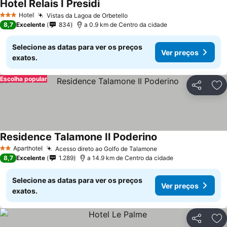
Hotel Relais I Presidi
Hotel
Vistas da Lagoa de Orbetello
3 Estrelas
8,7
Excelente
834
a 0.9 km de Centro da cidade
Selecione as datas para ver os preços
Ver preços
exatos.
Escolha popular
Partilhar
Ad
Residence Talamone Il Poderino
Aparthotel
Acesso direto ao Golfo de Talamone
2 Estrelas
8,7
Excelente
1.289
a 14.9 km de Centro da cidade
Selecione as datas para ver os preços
Ver preços
exatos.
Partilhar
Ad