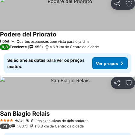
Partilhar
Ad
Podere del Priorato
Hotel
Quartos espaçosos com vista para o jardim
9,8
Excelente
953
a 6.8 km de Centro da cidade
Selecione as datas para ver os preços
Ver preços
exatos.
Partilhar
Ad
San Biagio Relais
Hotel
Suítes executivas de dois andares
4 Estrelas
7,1
1.007
a 0.8 km de Centro da cidade