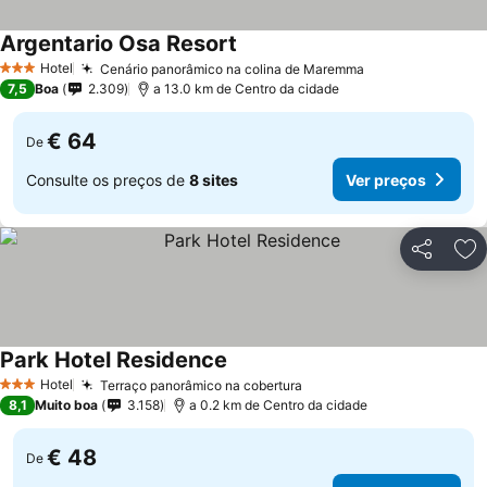
Argentario Osa Resort
Hotel
Cenário panorâmico na colina de Maremma
3 Estrelas
7,5
Boa
2.309
a 13.0 km de Centro da cidade
€ 64
De
Consulte os preços de
8 sites
Ver preços
Partilhar
Ad
Park Hotel Residence
Hotel
Terraço panorâmico na cobertura
3 Estrelas
8,1
Muito boa
3.158
a 0.2 km de Centro da cidade
€ 48
De