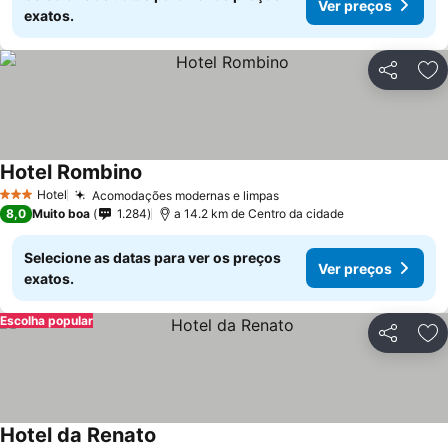
Ver preços
exatos.
Partilhar
Ad
Hotel Rombino
Hotel
Acomodações modernas e limpas
3 Estrelas
8,0
Muito boa
1.284
a 14.2 km de Centro da cidade
Selecione as datas para ver os preços
Ver preços
exatos.
Escolha popular
Partilhar
Ad
Hotel da Renato