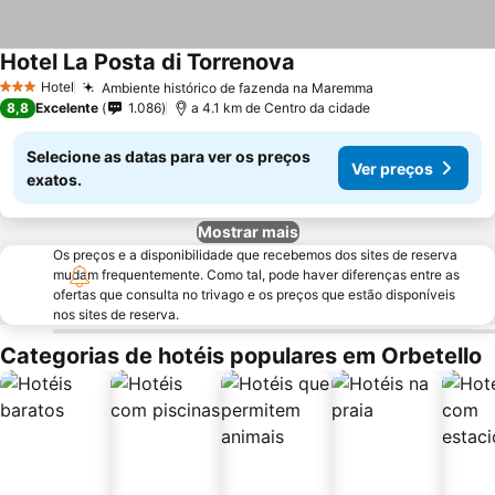
Hotel La Posta di Torrenova
Hotel
Ambiente histórico de fazenda na Maremma
3 Estrelas
8,8
Excelente
1.086
a 4.1 km de Centro da cidade
Selecione as datas para ver os preços
Ver preços
exatos.
Mostrar mais
Os preços e a disponibilidade que recebemos dos sites de reserva
mudam frequentemente. Como tal, pode haver diferenças entre as
ofertas que consulta no trivago e os preços que estão disponíveis
nos sites de reserva.
Categorias de hotéis populares em Orbetello