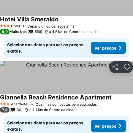
Hotel Villa Smeraldo
Hotel
Cenário único de lagoa e mar
3 Estrelas
8,0
Muito boa
589
a 4.5 km de Centro da cidade
Selecione as datas para ver os preços
Ver preços
exatos.
Partilhar
Ad
Giannella Beach Residence Apartment
Aparthotel
Cozinhas compactas bem equipadas
3 Estrelas
7,4
30
a 4.1 km de Centro da cidade
Selecione as datas para ver os preços
Ver preços
exatos.