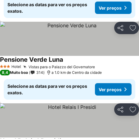
Selecione as datas para ver os preços
Ver preços
exatos.
Partilhar
Ad
Pensione Verde Luna
Hotel
Vistas para o Palazzo del Governatore
3 Estrelas
8,4
Muito boa
314
a 1.0 km de Centro da cidade
Selecione as datas para ver os preços
Ver preços
exatos.
Partilhar
Ad