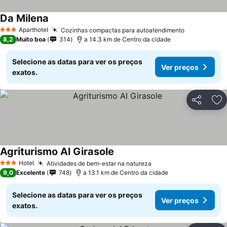
Da Milena
Aparthotel
Cozinhas compactas para autoatendimento
3 Estrelas
8,2
Muito boa
314
a 14.3 km de Centro da cidade
Selecione as datas para ver os preços
Ver preços
exatos.
Partilhar
Ad
Agriturismo Al Girasole
Hotel
Atividades de bem-estar na natureza
3 Estrelas
9,0
Excelente
748
a 13.1 km de Centro da cidade
Selecione as datas para ver os preços
Ver preços
exatos.