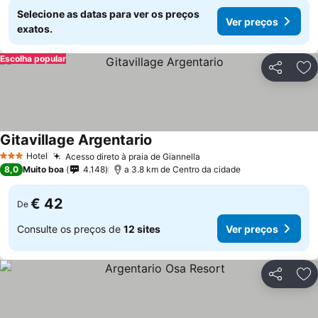
Selecione as datas para ver os preços
Ver preços
exatos.
Escolha popular
Partilhar
Ad
Gitavillage Argentario
Hotel
Acesso direto à praia de Giannella
3 Estrelas
8,0
Muito boa
4.148
a 3.8 km de Centro da cidade
€ 42
De
Consulte os preços de
12 sites
Ver preços
Partilhar
Ad