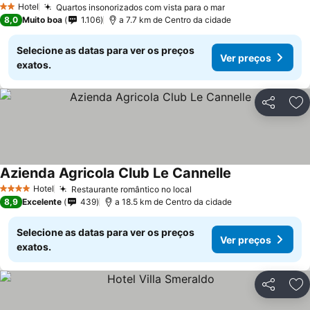
Hotel
Quartos insonorizados com vista para o mar
2 Estrelas
8,0
Muito boa
1.106
a 7.7 km de Centro da cidade
Selecione as datas para ver os preços
Ver preços
exatos.
Partilhar
Ad
Azienda Agricola Club Le Cannelle
Hotel
Restaurante romântico no local
4 Estrelas
8,9
Excelente
439
a 18.5 km de Centro da cidade
Selecione as datas para ver os preços
Ver preços
exatos.
Partilhar
Ad