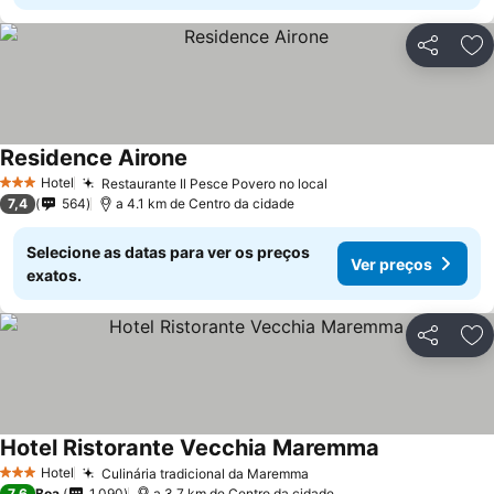
Partilhar
Ad
Residence Airone
Hotel
Restaurante Il Pesce Povero no local
3 Estrelas
7,4
564
a 4.1 km de Centro da cidade
Selecione as datas para ver os preços
Ver preços
exatos.
Partilhar
Ad
Hotel Ristorante Vecchia Maremma
Hotel
Culinária tradicional da Maremma
3 Estrelas
7,6
Boa
1.090
a 3.7 km de Centro da cidade