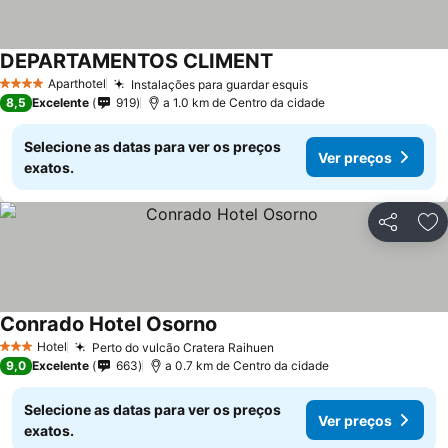
DEPARTAMENTOS CLIMENT
Ver preços
Aparthotel
Instalações para guardar esquis
Ver preços
4 Estrelas
8,5
Excelente
919
a 1.0 km de Centro da cidade
Selecione as datas para ver os preços
Ver preços
exatos.
Partilhar
Ad
Conrado Hotel Osorno
Ver preços
Hotel
Perto do vulcão Cratera Raihuen
Ver preços
3 Estrelas
9,0
Excelente
663
a 0.7 km de Centro da cidade
Selecione as datas para ver os preços
Ver preços
exatos.