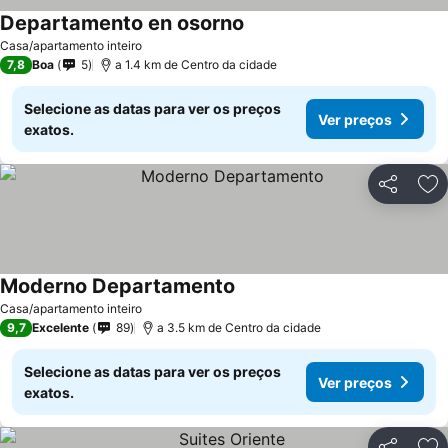
Departamento en osorno
Ver preços
Casa/apartamento inteiro
7,8
Boa
5
a 1.4 km de Centro da cidade
Selecione as datas para ver os preços
Ver preços
exatos.
Partilhar
Ad
Moderno Departamento
Ver preços
Casa/apartamento inteiro
9,7
Excelente
89
a 3.5 km de Centro da cidade
Selecione as datas para ver os preços
Ver preços
exatos.