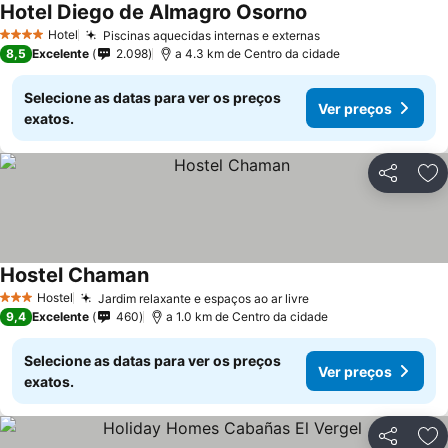
Hotel Diego de Almagro Osorno
Ver preços
Hotel
Piscinas aquecidas internas e externas
Ver preços
4 Estrelas
8,5
Excelente
2.098
a 4.3 km de Centro da cidade
Selecione as datas para ver os preços
Ver preços
exatos.
Partilhar
Ad
Hostel Chaman
Ver preços
Hostel
Jardim relaxante e espaços ao ar livre
Ver preços
3 Estrelas
9,4
Excelente
460
a 1.0 km de Centro da cidade
Selecione as datas para ver os preços
Ver preços
exatos.
Partilhar
Ad