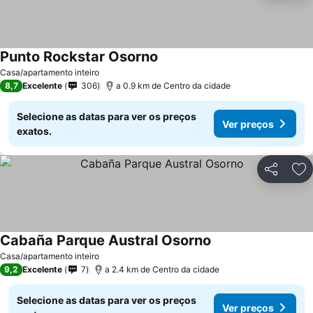
Punto Rockstar Osorno
Ver preços
Casa/apartamento inteiro
8,7
Excelente
306
a 0.9 km de Centro da cidade
Selecione as datas para ver os preços
Ver preços
exatos.
Partilhar
Ad
Cabaña Parque Austral Osorno
Ver preços
Casa/apartamento inteiro
9,2
Excelente
7
a 2.4 km de Centro da cidade
Selecione as datas para ver os preços
Ver preços