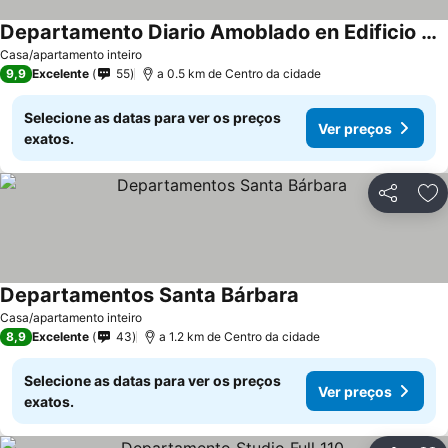
Departamento Diario Amoblado en Edificio Pleno Centro de Osorno Full Eléctrico y Estacionamiento Techado, Comodidad, Moderno y Seguridad
Ver preços
Casa/apartamento inteiro
9,9
Excelente
55
a 0.5 km de Centro da cidade
Selecione as datas para ver os preços
Ver preços
exatos.
Partilhar
Ad
Departamentos Santa Bárbara
Ver preços
Casa/apartamento inteiro
8,9
Excelente
43
a 1.2 km de Centro da cidade
Selecione as datas para ver os preços
Ver preços
exatos.