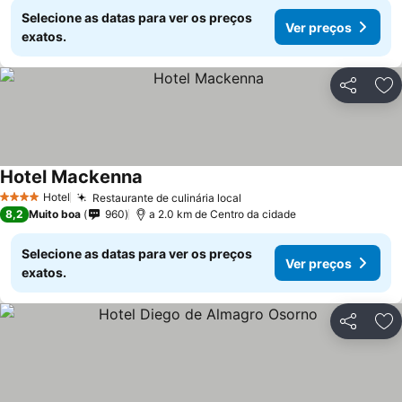
Selecione as datas para ver os preços
Ver preços
exatos.
Partilhar
Ad
Hotel Mackenna
Ver preços
Hotel
Restaurante de culinária local
Ver preços
4 Estrelas
8,2
Muito boa
960
a 2.0 km de Centro da cidade
Selecione as datas para ver os preços
Ver preços
exatos.
Partilhar
Ad