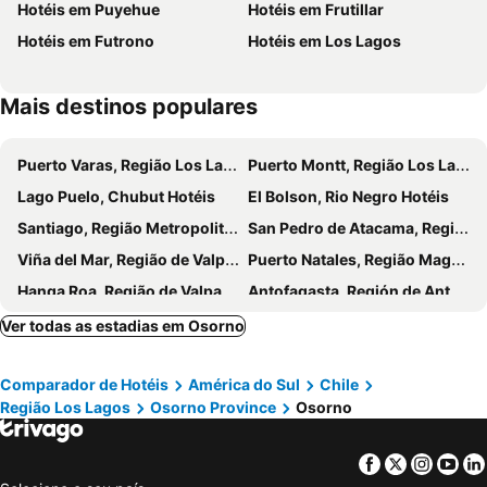
Hotéis em Puyehue
Hotéis em Frutillar
Hotéis em Futrono
Hotéis em Los Lagos
Mais destinos populares
Puerto Varas, Região Los Lagos Hotéis
Puerto Montt, Região Los Lagos Hotéis
Lago Puelo, Chubut Hotéis
El Bolson, Rio Negro Hotéis
Santiago, Região Metropolitana de Santiago Hotéis
San Pedro de Atacama, Región de Antofagasta Hotéis
Viña del Mar, Região de Valparaíso Hotéis
Puerto Natales, Região Magallanes e Antártica Chilena Hotéis
Hanga Roa, Região de Valparaíso Hotéis
Antofagasta, Región de Antofagasta Hotéis
Pucón, Região La Araucanía Hotéis
La Reina, Região Metropolitana de Santiago Hotéis
Ver todas as estadias em Osorno
Comparador de Hotéis
América do Sul
Chile
Região Los Lagos
Osorno Province
Osorno
Facebook
Twitter
Insta
Yo