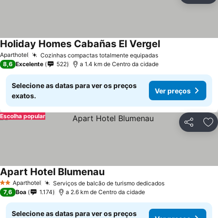
Holiday Homes Cabañas El Vergel
Ver preços
Aparthotel
Cozinhas compactas totalmente equipadas
Ver preços
8,6
Excelente
522
a 1.4 km de Centro da cidade
Selecione as datas para ver os preços
Ver preços
exatos.
Escolha popular
Partilhar
Ad
Apart Hotel Blumenau
Ver preços
Aparthotel
Serviços de balcão de turismo dedicados
Ver preços
2 Estrelas
7,6
Boa
1.174
a 2.6 km de Centro da cidade
Selecione as datas para ver os preços