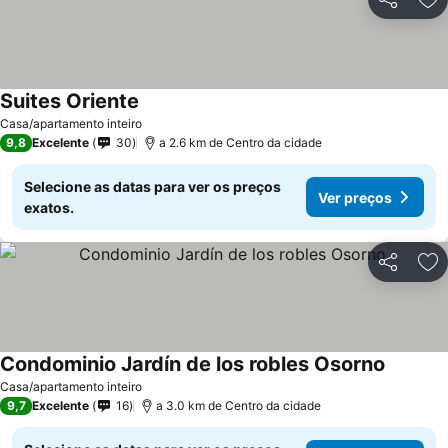
Partilhar
Ad
Suites Oriente
Ver preços
Casa/apartamento inteiro
9,8
Excelente
30
a 2.6 km de Centro da cidade
Selecione as datas para ver os preços
Ver preços
exatos.
Partilhar
Ad
Condominio Jardín de los robles Osorno
Ver pre
Casa/apartamento inteiro
9,7
Excelente
16
a 3.0 km de Centro da cidade