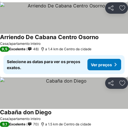
Partilhar
Ad
Arriendo De Cabana Centro Osorno
Ver preços
Casa/apartamento inteiro
9,5
Excelente
48
a 1.4 km de Centro da cidade
Selecione as datas para ver os preços
Ver preços
exatos.
Partilhar
Ad
Cabaña don Diego
Ver preços
Casa/apartamento inteiro
9,1
Excelente
70
a 1.5 km de Centro da cidade