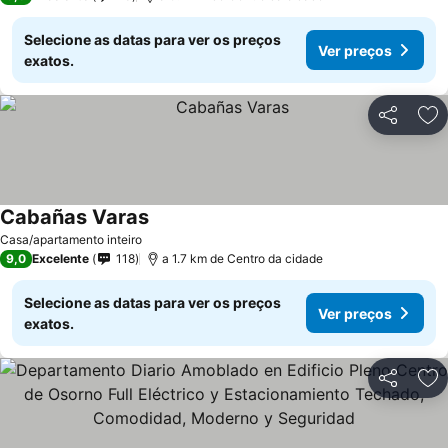
Selecione as datas para ver os preços
Ver preços
exatos.
Partilhar
Ad
Cabañas Varas
Ver preços
Casa/apartamento inteiro
9,0
Excelente
118
a 1.7 km de Centro da cidade
Selecione as datas para ver os preços
Ver preços
exatos.
Partilhar
Ad