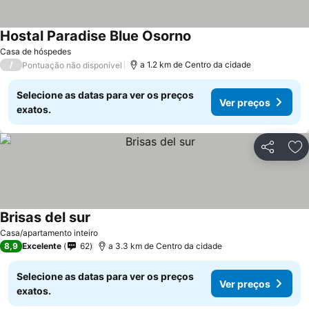
Hostal Paradise Blue Osorno
Ver preços
Casa de hóspedes
/
a 1.2 km de Centro da cidade
Pontuação não disponível
Selecione as datas para ver os preços
Ver preços
exatos.
Partilhar
Ad
Brisas del sur
Ver preços
Casa/apartamento inteiro
8,9
Excelente
62
a 3.3 km de Centro da cidade
Selecione as datas para ver os preços
Ver preços
exatos.