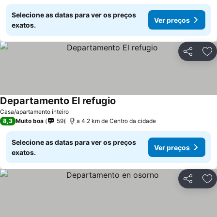
Selecione as datas para ver os preços
Ver preços
exatos.
Partilhar
Ad
Departamento El refugio
Ver preços
Casa/apartamento inteiro
8,3
Muito boa
59
a 4.2 km de Centro da cidade
Selecione as datas para ver os preços
Ver preços
exatos.
Partilhar
Ad