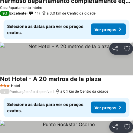
Hermoso departamento completamente equipado
Ver preços
Casa/apartamento inteiro
9,1
Excelente
41
a 3.0 km de Centro da cidade
Selecione as datas para ver os preços
Ver preços
exatos.
Partilhar
Ad
Not Hotel - A 20 metros de la plaza
Ver preços
Hotel
3 Estrelas
/
a 0.1 km de Centro da cidade
Pontuação não disponível
Selecione as datas para ver os preços
Ver preços
exatos.
Partilhar
Ad