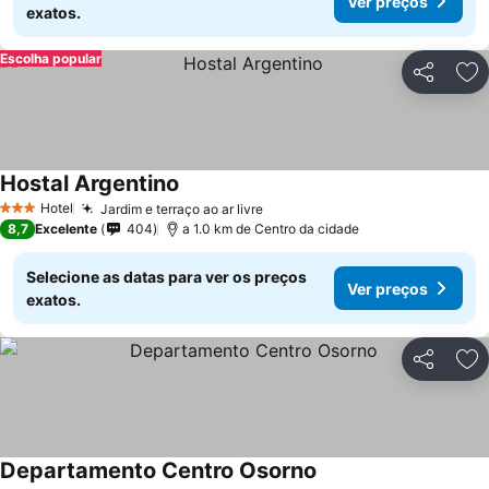
Ver preços
exatos.
Escolha popular
Partilhar
Ad
Hostal Argentino
Ver preços
Hotel
Jardim e terraço ao ar livre
Ver preços
3 Estrelas
8,7
Excelente
404
a 1.0 km de Centro da cidade
Selecione as datas para ver os preços
Ver preços
exatos.
Partilhar
Ad
Departamento Centro Osorno
Ver preços