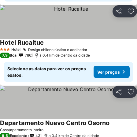
Partilhar
Ad
Hotel Rucaitue
Ver preços
Hotel
Design chileno rústico e acolhedor
Ver preços
3 Estrelas
7,9
Boa
786
a 0.4 km de Centro da cidade
Selecione as datas para ver os preços
Ver preços
exatos.
Partilhar
Ad
Departamento Nuevo Centro Osorno
Ver preços
Casa/apartamento inteiro
9,5
Excelente
43
a 0.4 km de Centro da cidade