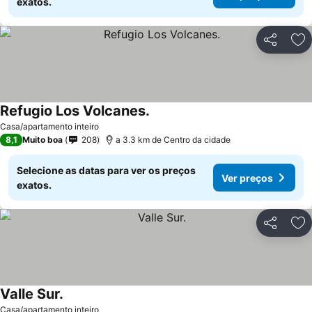
exatos.
Partilhar
Ad
Refugio Los Volcanes.
Ver preços
Casa/apartamento inteiro
8,1
Muito boa
208
a 3.3 km de Centro da cidade
Selecione as datas para ver os preços
Ver preços
exatos.
Partilhar
Ad
Valle Sur.
Ver preços
Casa/apartamento inteiro