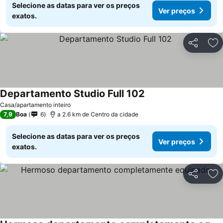
Selecione as datas para ver os preços
Ver preços
exatos.
Partilhar
Ad
Departamento Studio Full 102
Ver preços
Casa/apartamento inteiro
7,9
Boa
6
a 2.6 km de Centro da cidade
Selecione as datas para ver os preços
Ver preços
exatos.
Partilhar
Ad