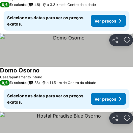
8,6
Excelente
48
a 3.3 km de Centro da cidade
Selecione as datas para ver os preços
Ver preços
exatos.
Partilhar
Ad
Domo Osorno
Ver preços
Casa/apartamento inteiro
9,6
Excelente
86
a 11.5 km de Centro da cidade
Selecione as datas para ver os preços
Ver preços
exatos.
Partilhar
Ad