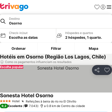
Favoritos
Iniciar
Me
Destino
Osorno
Check-in/out
Hóspedes e quartos
Escolha as datas
2 hóspedes, 1 quarto.
Ordenar
Filtrar
Mapa
Hotéis em Osorno (Região Los Lagos, Chile)
Como os pagamentos influenciam os resultados
Escolha popular
Partilhar
Ad
Sonesta Hotel Osorno
Ver preços
Hotel
Refeições à beira do rio no El Olivillo
Ver preços
4 Estrelas
9,2
Excelente
7.043
a 0.8 km de Centro da cidade