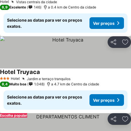
Hotel
Vistas centrais da cidade
Ver preços
8,9
Excelente
146
a 0.4 km de Centro da cidade
Selecione as datas para ver os preços
Ver preços
exatos.
Partilhar
Ad
Hotel Truyaca
Ver preços
Hotel
Jardim e terraço tranquilos
Ver preços
3 Estrelas
8,4
Muito boa
1.048
a 4.7 km de Centro da cidade
Selecione as datas para ver os preços
Ver preços
exatos.
Escolha popular
Partilhar
Ad