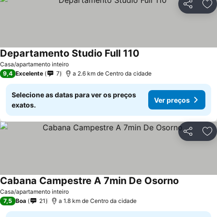
Partilhar
Ad
Departamento Studio Full 110
Ver preços
Casa/apartamento inteiro
9,4
Excelente
7
a 2.6 km de Centro da cidade
Selecione as datas para ver os preços
Ver preços
exatos.
Partilhar
Ad
Cabana Campestre A 7min De Osorno
Ver preço
Casa/apartamento inteiro
7,5
Boa
21
a 1.8 km de Centro da cidade