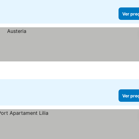
Ver pre
Ver pre