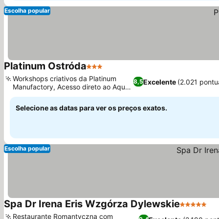
Escolha popular
Platinum Ostróda
3 Estrelas
Ver preços
Workshops criativos da Platinum
Excelente
(2.021 pontu
8,5
Manufactory, Acesso direto ao Aqua
Ver preços
Ostróda
Selecione as datas para ver os preços exatos.
Escolha popular
Spa Dr Irena Eris Wzgórza Dylewskie
5 Estrelas
Ve
Restaurante Romantyczna com