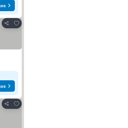
ços
Adicionar aos favoritos
Partilhar
ços
Adicionar aos favoritos
Partilhar