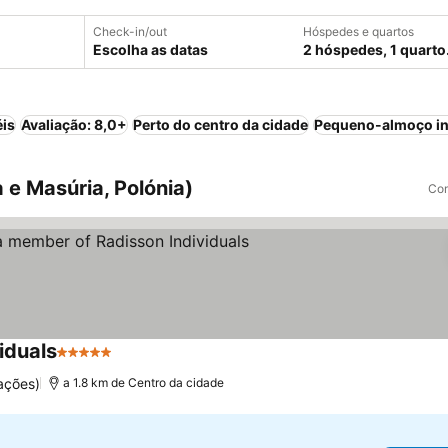
Check-in/out
Hóspedes e quartos
Escolha as datas
2 hóspedes, 1 quarto
éis
Avaliação: 8,0+
Perto do centro da cidade
Pequeno-almoço in
e Masúria, Polónia)
Com
iduals
5 Estrelas
Ver preços
ações)
a 1.8 km de Centro da cidade