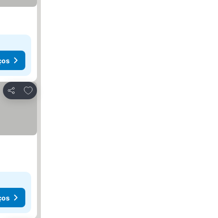
ços
Adicionar aos favoritos
Partilhar
ços