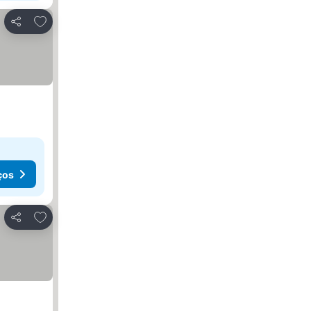
Adicionar aos favoritos
Partilhar
ços
Adicionar aos favoritos
Partilhar