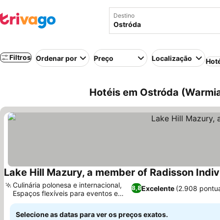
Destino
Filtros
Ordenar por
Preço
Localização
Hot
Hotéis em Ostróda (Warmia 
Lake Hill Mazury, a member of Radisson Indiv
Culinária polonesa e internacional,
Excelente
(2.908 pontu
8,8
Espaços flexíveis para eventos e
Ver preços
reuniões
Selecione as datas para ver os preços exatos.