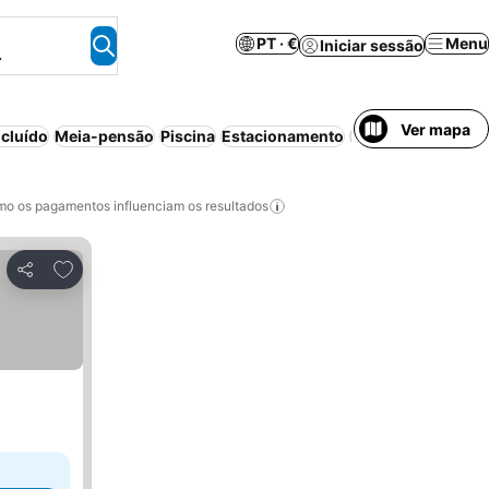
PT · €
Menu
Iniciar sessão
.
Ver mapa
cluído
Meia-pensão
Piscina
Estacionamento
Piscina interior
An
o os pagamentos influenciam os resultados
Adicionar aos favoritos
Partilhar