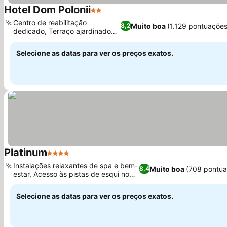
Hotel Dom Polonii
2 Estrelas
Ver preços
Centro de reabilitação
Muito boa
(1.129 pontuações
8,2
dedicado, Terraço ajardinado
Ver preços
ao ar livre
Selecione as datas para ver os preços exatos.
Platinum
4 Estrelas
Ver preços
Instalações relaxantes de spa e bem-
Muito boa
(708 pontua
8,4
estar, Acesso às pistas de esqui no
Ver preços
local
Selecione as datas para ver os preços exatos.