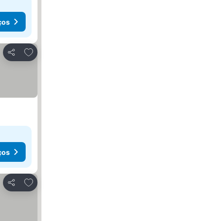
ços
Adicionar aos favoritos
Partilhar
ços
Adicionar aos favoritos
Partilhar