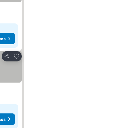
ços
Adicionar aos favoritos
Partilhar
ços