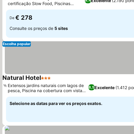
Excelente
(2.190 pon
9,4
certificação Slow Food, Piscinas
Ver preços
internas e externas
€ 278
De
Consulte os preços de
5 sites
Escolha popular
Natural Hotel
3 Estrelas
Ver preços
Extensos jardins naturais com lagos de
Excelente
(1.412 p
8,5
pesca, Piscina na cobertura com vista
Ver preços
para o lago
Selecione as datas para ver os preços exatos.