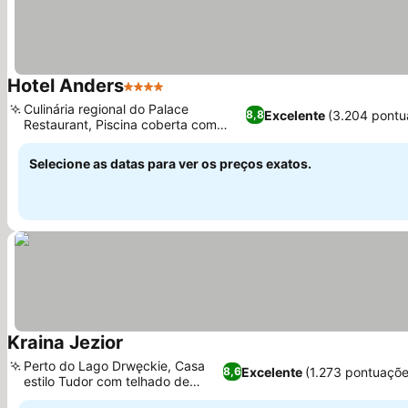
Hotel Anders
4 Estrelas
Ver preços
Culinária regional do Palace
Excelente
(3.204 pontu
8,8
Restaurant, Piscina coberta com
Ver preços
hidromassagem
Selecione as datas para ver os preços exatos.
Kraina Jezior
Ver preços
Perto do Lago Drwęckie, Casa
Excelente
(1.273 pontuaçõe
8,6
estilo Tudor com telhado de
Ver preços
colmo