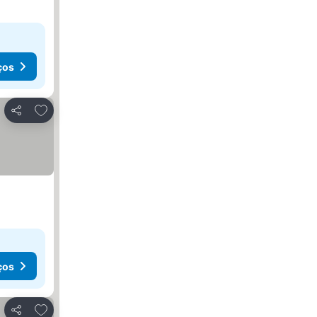
ços
Adicionar aos favoritos
Partilhar
ços
Adicionar aos favoritos
Partilhar