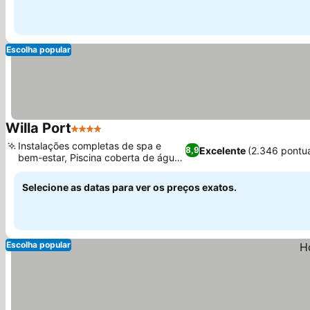
Escolha popular
Willa Port
4 Estrelas
Ver preços
Instalações completas de spa e
Excelente
(2.346 pontu
8,9
bem-estar, Piscina coberta de água
Ver preços
salgada
Selecione as datas para ver os preços exatos.
Escolha popular