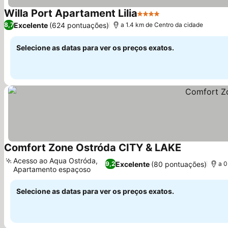
Willa Port Apartament Lilia
4 Estrelas
Ver preços
Excelente
(624 pontuações)
8,7
a 1.4 km de Centro da cidade
Selecione as datas para ver os preços exatos.
Comfort Zone Ostróda CITY & LAKE
Ver preços
Acesso ao Aqua Ostróda,
Excelente
(80 pontuações)
9,2
a 0
Apartamento espaçoso
Ver preços
Selecione as datas para ver os preços exatos.