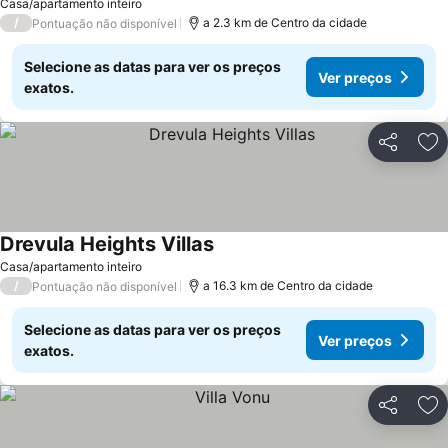
Casa/apartamento inteiro
/
a 2.3 km de Centro da cidade
Pontuação não disponível
Selecione as datas para ver os preços
Ver preços
exatos.
Partilhar
Ad
Drevula Heights Villas
Ver preços
Casa/apartamento inteiro
/
a 16.3 km de Centro da cidade
Pontuação não disponível
Selecione as datas para ver os preços
Ver preços
exatos.
Partilhar
Ad