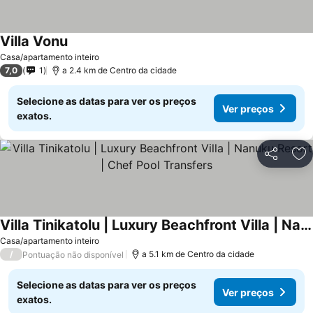
Villa Vonu
Ver preços
Casa/apartamento inteiro
7,0
1
a 2.4 km de Centro da cidade
Selecione as datas para ver os preços
Ver preços
exatos.
Partilhar
Ad
Villa Tinikatolu | Luxury Beachfront Villa | Nanuku Resort | Chef Pool Transfers
Ver preços
Casa/apartamento inteiro
/
a 5.1 km de Centro da cidade
Pontuação não disponível
Selecione as datas para ver os preços
Ver preços
exatos.