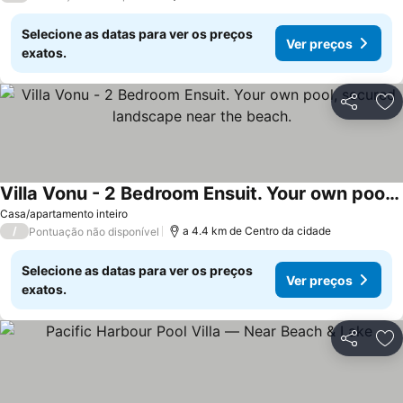
Selecione as datas para ver os preços
Ver preços
exatos.
Partilhar
Ad
Villa Vonu - 2 Bedroom Ensuit. Your own pool, secured landscape near the beach.
Ver preços
Casa/apartamento inteiro
/
a 4.4 km de Centro da cidade
Pontuação não disponível
Selecione as datas para ver os preços
Ver preços
exatos.
Partilhar
Ad