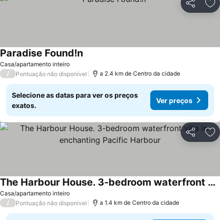
Partilhar
Ad
Paradise Found!n
Ver preços
Casa/apartamento inteiro
/
a 2.4 km de Centro da cidade
Pontuação não disponível
Selecione as datas para ver os preços
Ver preços
exatos.
Partilhar
Ad
The Harbour House. 3-bedroom waterfront villa in enchanting Pacific Harbour
Ver preços
Casa/apartamento inteiro
/
a 1.4 km de Centro da cidade
Pontuação não disponível