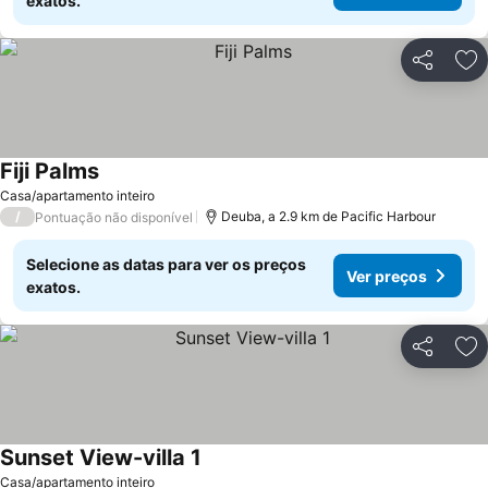
exatos.
Partilhar
Ad
Fiji Palms
Ver preços
Casa/apartamento inteiro
/
Deuba, a 2.9 km de Pacific Harbour
Pontuação não disponível
Selecione as datas para ver os preços
Ver preços
exatos.
Partilhar
Ad
Sunset View-villa 1
Ver preços
Casa/apartamento inteiro