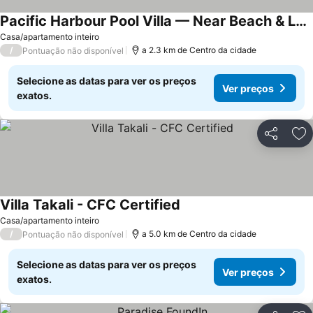
Pacific Harbour Pool Villa — Near Beach & Lake
Ver preços
Casa/apartamento inteiro
/
a 2.3 km de Centro da cidade
Pontuação não disponível
Selecione as datas para ver os preços
Ver preços
exatos.
Partilhar
Ad
Villa Takali - CFC Certified
Ver preços
Casa/apartamento inteiro
/
a 5.0 km de Centro da cidade
Pontuação não disponível
Selecione as datas para ver os preços
Ver preços
exatos.