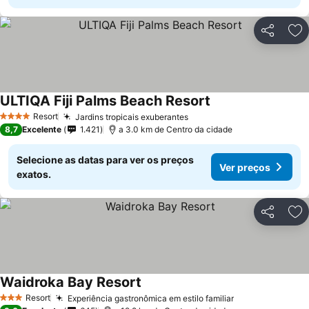
Partilhar
Ad
ULTIQA Fiji Palms Beach Resort
Ver preços
Resort
Jardins tropicais exuberantes
Ver preços
4 Estrelas
8,7
Excelente
1.421
a 3.0 km de Centro da cidade
Selecione as datas para ver os preços
Ver preços
exatos.
Partilhar
Ad
Waidroka Bay Resort
Ver preços
Resort
Experiência gastronômica em estilo familiar
Ver preços
3 Estrelas