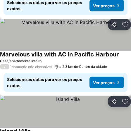
Selecione as datas para ver os preços
Ver preços
exatos.
Partilhar
Ad
Marvelous villa with AC in Pacific Harbour
Ver p
Casa/apartamento inteiro
/
a 2.8 km de Centro da cidade
Pontuação não disponível
Selecione as datas para ver os preços
Ver preços
exatos.
Partilhar
Ad