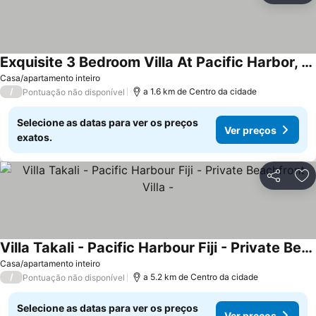
Exquisite 3 Bedroom Villa At Pacific Harbor, Fiji
Ver preços
Casa/apartamento inteiro
/
a 1.6 km de Centro da cidade
Pontuação não disponível
Selecione as datas para ver os preços
Ver preços
exatos.
Partilhar
Ad
Villa Takali - Pacific Harbour Fiji - Private Beachfront Villa -
Ver preços
Casa/apartamento inteiro
/
a 5.2 km de Centro da cidade
Pontuação não disponível
Selecione as datas para ver os preços
Ver preços