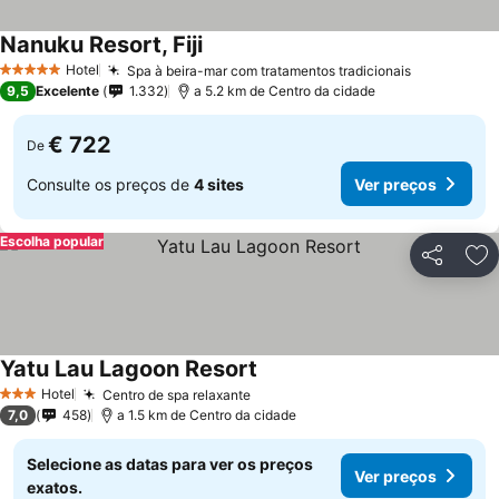
Nanuku Resort, Fiji
Ver preços
Hotel
Spa à beira-mar com tratamentos tradicionais
Ver preço
5 Estrelas
9,5
Excelente
1.332
a 5.2 km de Centro da cidade
€ 722
De
Consulte os preços de
4 sites
Ver preços
Escolha popular
Partilhar
Ad
Yatu Lau Lagoon Resort
Ver preços
Hotel
Centro de spa relaxante
Ver preços
3 Estrelas
7,0
458
a 1.5 km de Centro da cidade
Selecione as datas para ver os preços
Ver preços
exatos.