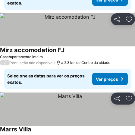
exatos.
Partilhar
Ad
Mirz accomodation FJ
Ver preços
Casa/apartamento inteiro
/
a 2.8 km de Centro da cidade
Pontuação não disponível
Selecione as datas para ver os preços
Ver preços
exatos.
Partilhar
Ad
Marrs Villa
Ver preços