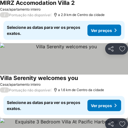
MIRZ Accomodation Villa 2
Ver preços
Casa/apartamento inteiro
/
a 2.9 km de Centro da cidade
Pontuação não disponível
Selecione as datas para ver os preços
Ver preços
exatos.
Partilhar
Ad
Villa Serenity welcomes you
Ver preços
Casa/apartamento inteiro
/
a 1.6 km de Centro da cidade
Pontuação não disponível
Selecione as datas para ver os preços
Ver preços
exatos.
Partilhar
Ad