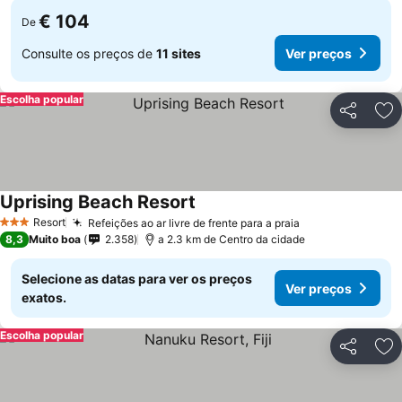
€ 104
De
Consulte os preços de
11 sites
Ver preços
Escolha popular
Partilhar
Ad
Uprising Beach Resort
Ver preços
Resort
Refeições ao ar livre de frente para a praia
Ver preços
3 Estrelas
8,3
Muito boa
2.358
a 2.3 km de Centro da cidade
Selecione as datas para ver os preços
Ver preços
exatos.
Escolha popular
Partilhar
Ad