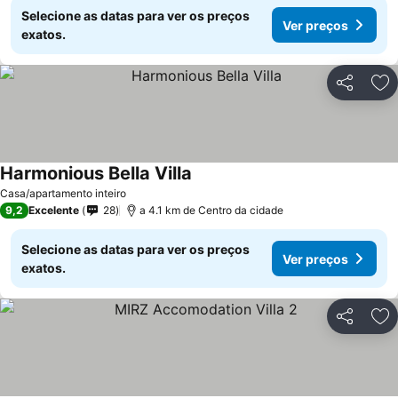
Selecione as datas para ver os preços
Ver preços
exatos.
Partilhar
Ad
Harmonious Bella Villa
Ver preços
Casa/apartamento inteiro
9,2
Excelente
28
a 4.1 km de Centro da cidade
Selecione as datas para ver os preços
Ver preços
exatos.
Partilhar
Ad