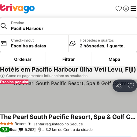
Favoritos
Iniciar
Me
Destino
Pacific Harbour
Check-in/out
Hóspedes e quartos
Escolha as datas
2 hóspedes, 1 quarto.
Ordenar
Filtrar
Mapa
Hotéis em Pacific Harbour (Ilha Veti Levu, Fiji)
Como os pagamentos influenciam os resultados
Escolha popular
Partilhar
Ad
The Pearl South Pacific Resort, Spa & Golf Course
Ver preços
Resort
Jantar requintado no Seduce
Ver preços
4 Estrelas
7,8
Boa
5.292
a 3.2 km de Centro da cidade