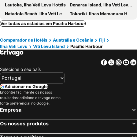
Lautoka, Ilha Veti Levu Hotéis
Denarau Island, Ilha Veti Levu Hotéis
Natadola Beach, Ilha Veti Levu Hotéis
Tokoriki, Ilhas Mamanuca Hotéis
Korolevu, Ilha Veti Levu Hotéis
Malolo Lailai, Ilhas Mamanuca Hotéis
Ver todas as estadias em Pacific Harbour
Savusavu, Ilha Vanua Levu Hotéis
Matamanoa, Ilhas Mamanuca Hotéis
Comparador de Hotéis
Austrália e Oceânia
Fiji
Ilha Veti Levu
Viti Levu Island
Pacific Harbour
Facebook
Twitter
Insta
Yo
Selecione o seu país
Adicionar no Google
Encontre facilmente os nossos
resultados: adicione o trivago como
fonte preferencial no Google.
Empresa
Os nossos produtos