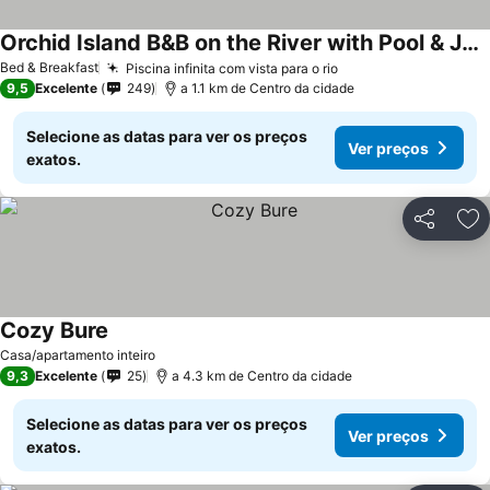
Orchid Island B&B on the River with Pool & Jetty
Ver preços
Bed & Breakfast
Piscina infinita com vista para o rio
Ver preços
9,5
Excelente
249
a 1.1 km de Centro da cidade
Selecione as datas para ver os preços
Ver preços
exatos.
Partilhar
Ad
Cozy Bure
Ver preços
Casa/apartamento inteiro
9,3
Excelente
25
a 4.3 km de Centro da cidade
Selecione as datas para ver os preços
Ver preços
exatos.