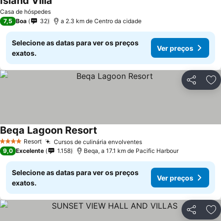
Island Villa
Ver preços
Casa de hóspedes
7,5
Boa
32
a 2.3 km de Centro da cidade
Selecione as datas para ver os preços
Ver preços
exatos.
Partilhar
Ad
Beqa Lagoon Resort
Ver preços
Resort
Cursos de culinária envolventes
Ver preços
4 Estrelas
9,0
Excelente
1.158
Beqa, a 17.1 km de Pacific Harbour
Selecione as datas para ver os preços
Ver preços
exatos.
Partilhar
Ad