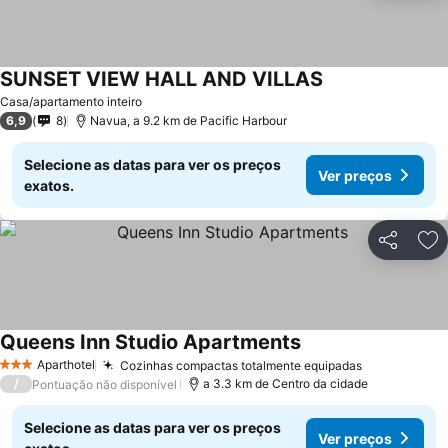
SUNSET VIEW HALL AND VILLAS
Ver preços
Casa/apartamento inteiro
6,9
8
Navua, a 9.2 km de Pacific Harbour
Selecione as datas para ver os preços
Ver preços
exatos.
Partilhar
Ad
Queens Inn Studio Apartments
Ver preços
Aparthotel
Cozinhas compactas totalmente equipadas
Ver preços
3 Estrelas
/
a 3.3 km de Centro da cidade
Pontuação não disponível
Selecione as datas para ver os preços
Ver preços