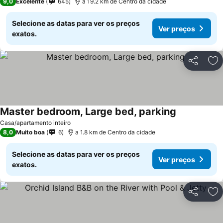
9,0
Excelente
645
a 19.2 km de Centro da cidade
Selecione as datas para ver os preços
Ver preços
exatos.
Partilhar
Ad
Master bedroom, Large bed, parking
Ver preços
Casa/apartamento inteiro
8,0
Muito boa
6
a 1.8 km de Centro da cidade
Selecione as datas para ver os preços
Ver preços
exatos.
Partilhar
Ad