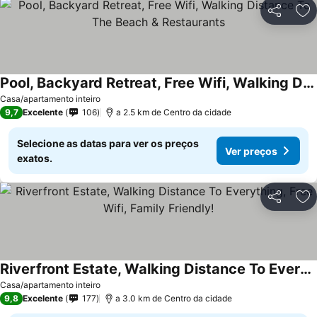
Partilhar
Ad
Pool, Backyard Retreat, Free Wifi, Walking Distance To The Beach & Restaurants
Ver preços
Casa/apartamento inteiro
9,7
Excelente
106
a 2.5 km de Centro da cidade
Selecione as datas para ver os preços
Ver preços
exatos.
Partilhar
Ad
Riverfront Estate, Walking Distance To Everything, Free Wifi, Family Friendly!
Ver preços
Casa/apartamento inteiro
9,8
Excelente
177
a 3.0 km de Centro da cidade