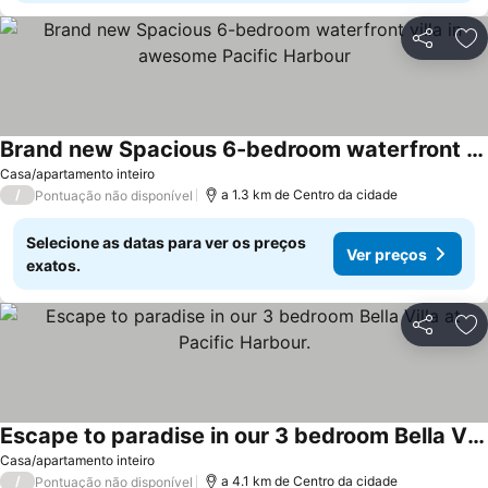
Partilhar
Ad
Brand new Spacious 6-bedroom waterfront villa in awesome Pacific Harbour
Ver preços
Casa/apartamento inteiro
/
a 1.3 km de Centro da cidade
Pontuação não disponível
Selecione as datas para ver os preços
Ver preços
exatos.
Partilhar
Ad
Escape to paradise in our 3 bedroom Bella Villa at Pacific Harbour.
Ver preços
Casa/apartamento inteiro
/
a 4.1 km de Centro da cidade
Pontuação não disponível