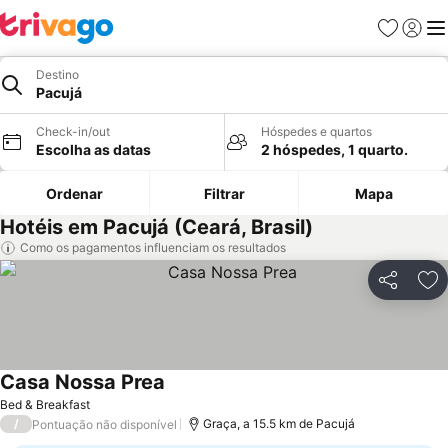
Favoritos
Iniciar
Me
Destino
Pacujá
Check-in/out
Hóspedes e quartos
Escolha as datas
2 hóspedes, 1 quarto.
Ordenar
Filtrar
Mapa
Hotéis em Pacujá (Ceará, Brasil)
Como os pagamentos influenciam os resultados
Partilhar
Ad
Casa Nossa Prea
Bed & Breakfast
/
Graça, a 15.5 km de Pacujá
Pontuação não disponível