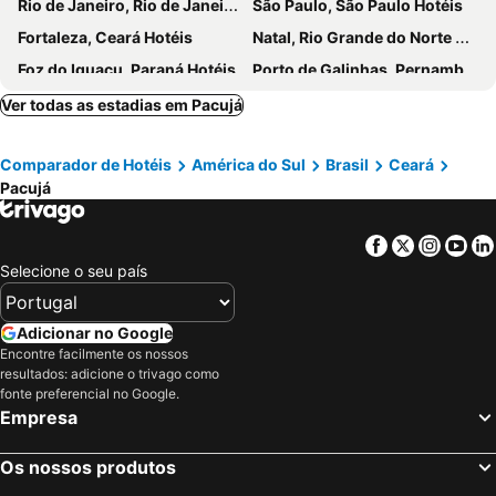
Rio de Janeiro, Rio de Janeiro Hotéis
São Paulo, São Paulo Hotéis
Fortaleza, Ceará Hotéis
Natal, Rio Grande do Norte Hotéis
Foz do Iguaçu, Paraná Hotéis
Porto de Galinhas, Pernambuco Hotéis
Salvador, Bahia Hotéis
Maceió, Alagoas Hotéis
Ver todas as estadias em Pacujá
Porto Seguro, Bahia Hotéis
Comparador de Hotéis
América do Sul
Brasil
Ceará
Pacujá
Facebook
Twitter
Insta
Yo
Selecione o seu país
Adicionar no Google
Encontre facilmente os nossos
resultados: adicione o trivago como
fonte preferencial no Google.
Empresa
Os nossos produtos