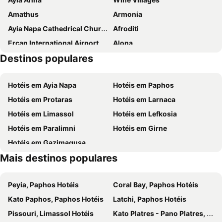
Amathus
Armonia
Ayia Napa Cathedrical Church
Afroditi
Ercan International Airport
Alona
Destinos populares
Agios Theodoros Pitsilias
Tradional Settlement of Fikardou
Machairas
kato Mylos
Hotéis em Ayia Napa
Hotéis em Paphos
Zoopigi Village
Dimes
Hotéis em Protaras
Hotéis em Larnaca
Potamitissa
Kyperounda Village
Hotéis em Limassol
Hotéis em Lefkosia
Imprisoned Graves
Alassa
Hotéis em Paralimni
Hotéis em Girne
Troodos Painted Churches
Green Monday
Hotéis em Gazimagusa
Agios Georgios Alamanos Beach
Mckenzie Beach
Mais destinos populares
Ellinas
Bellapais Abbey
Peyia, Paphos Hotéis
Coral Bay, Paphos Hotéis
Kato Paphos, Paphos Hotéis
Latchi, Paphos Hotéis
Pissouri, Limassol Hotéis
Κato Platres - Pano Platres, Limassol Hotéis