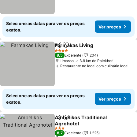
Selecione as datas para ver os preços
Ver preços
exatos.
Farmakas Living
Partilhar
Adicionar aos favoritos
Ver preço
4 Estrelas
8,5
Excelente
204
Limassol, a 3.9 km de Palekhori
Restaurante no local com culinária local
Ver
Selecione as datas para ver os preços
Ver preços
exatos.
Ambelikos Traditional
Partilhar
Adicionar aos favoritos
Agrohotel
Ver preços
3 Estrelas
8,7
Excelente
1.225