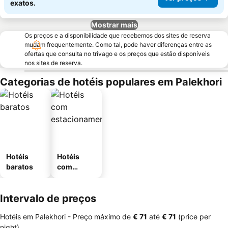
exatos.
Mostrar mais
Os preços e a disponibilidade que recebemos dos sites de reserva
mudam frequentemente. Como tal, pode haver diferenças entre as
ofertas que consulta no trivago e os preços que estão disponíveis
nos sites de reserva.
Categorias de hotéis populares em Palekhori
Hotéis
Hotéis
baratos
com
estaciona
mento
Intervalo de preços
Hotéis em Palekhori -
Preço máximo
de
‎€ 71
até
‎€ 71
(price per
night)