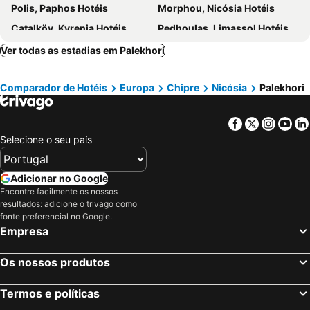
Polis, Paphos Hotéis
Morphou, Nicósia Hotéis
Çatalköy, Kyrenia Hotéis
Pedhoulas, Limassol Hotéis
Ayios Seryios, Famagusta Hotéis
Kalavassos, Larnaca Hotéis
Ver todas as estadias em Palekhori
Tokhni, Limassol Hotéis
Kakopetria, Nicósia Hotéis
Comparador de Hotéis
Europa
Chipre
Nicósia
Palekhori
Voroklini, Larnaca Hotéis
Pano Lefkara, Larnaca Hotéis
Skarinou, Larnaca Hotéis
Lapta, Kyrenia Hotéis
Facebook
Twitter
Insta
Yo
Koúklia, Paphos Hotéis
Governor's Beach, Limassol Hotéis
Selecione o seu país
Ayia Napa, Famagusta Hotéis
Paphos, Paphos Hotéis
Protaras, Famagusta Hotéis
Larnaca, Larnaca Hotéis
Adicionar no Google
Limassol, Limassol Hotéis
Lefkosia, Nicósia Hotéis
Encontre facilmente os nossos
resultados: adicione o trivago como
Paralimni, Famagusta Hotéis
Girne, Kyrenia Hotéis
fonte preferencial no Google.
Gazimagusa, Famagusta Hotéis
Empresa
Os nossos produtos
Termos e políticas