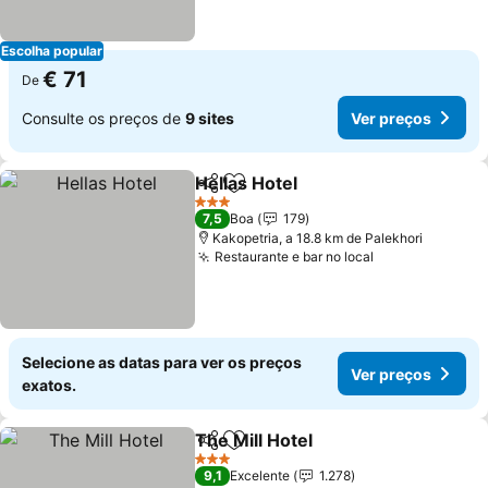
Escolha popular
€ 71
De
Consulte os preços de
9 sites
Ver preços
Hellas Hotel
Partilhar
Adicionar aos favoritos
Ver preços
3 Estrelas
7,5
Boa
179
Kakopetria, a 18.8 km de Palekhori
Restaurante e bar no local
Ver preços
Selecione as datas para ver os preços
Ver preços
exatos.
The Mill Hotel
Partilhar
Adicionar aos favoritos
Ver preços
3 Estrelas
9,1
Excelente
1.278