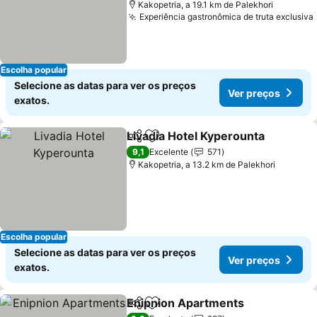
Kakopetria, a 19.1 km de Palekhori
Experiência gastronômica de truta exclusiva
Escolha popular
Selecione as datas para ver os preços
Ver preços
exatos.
Livadia Hotel Kyperounta
Partilhar
Adicionar aos favoritos
V
9,1
Excelente
571
Kakopetria, a 13.2 km de Palekhori
Escolha popular
Selecione as datas para ver os preços
Ver preços
exatos.
Enipnion Apartments
Partilhar
Adicionar aos favoritos
Ver 