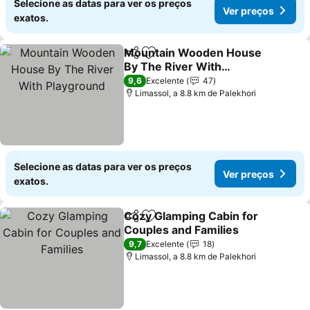
Selecione as datas para ver os preços
Ver preços
exatos.
Mountain Wooden House
Partilhar
Adicionar aos favoritos
By The River With
Playground
Ver preços
9,6
Excelente
47
Limassol, a 8.8 km de Palekhori
Selecione as datas para ver os preços
Ver preços
exatos.
Cozy Glamping Cabin for
Partilhar
Adicionar aos favoritos
Couples and Families
Ver preços
9,7
Excelente
18
Limassol, a 8.8 km de Palekhori