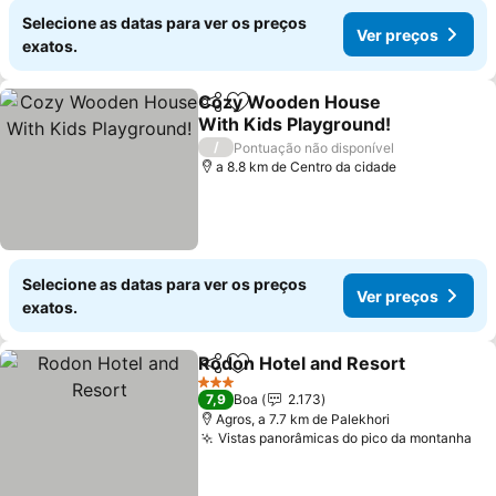
Selecione as datas para ver os preços
Ver preços
exatos.
Cozy Wooden House
Partilhar
Adicionar aos favoritos
With Kids Playground!
Ver preços
/
Pontuação não disponível
a 8.8 km de Centro da cidade
Selecione as datas para ver os preços
Ver preços
exatos.
Rodon Hotel and Resort
Partilhar
Adicionar aos favoritos
Ve
3 Estrelas
7,9
Boa
2.173
Agros, a 7.7 km de Palekhori
Vistas panorâmicas do pico da montanha
Ve