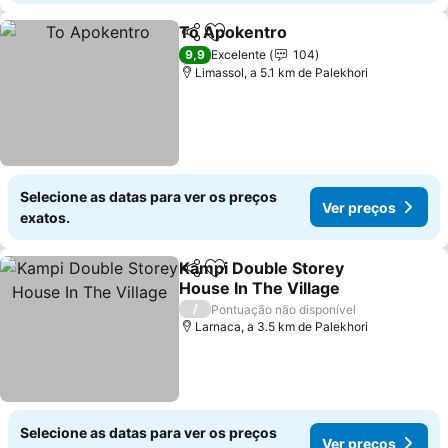
To Apokentro
Partilhar
Adicionar aos favoritos
Ver preços
9,9
Excelente
104
Limassol, a 5.1 km de Palekhori
Selecione as datas para ver os preços
Ver preços
exatos.
Kampi Double Storey
Partilhar
Adicionar aos favoritos
House In The Village
Ver preços
/
Pontuação não disponível
Larnaca, a 3.5 km de Palekhori
Selecione as datas para ver os preços
Ver preços