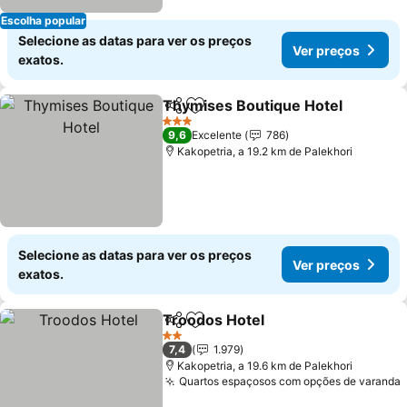
Escolha popular
Selecione as datas para ver os preços
Ver preços
exatos.
Thymises Boutique Hotel
Partilhar
Adicionar aos favoritos
3 Estrelas
9,6
Excelente
786
Kakopetria, a 19.2 km de Palekhori
Selecione as datas para ver os preços
Ver preços
exatos.
Troodos Hotel
Partilhar
Adicionar aos favoritos
Ver preços
2 Estrelas
7,4
1.979
Kakopetria, a 19.6 km de Palekhori
Quartos espaçosos com opções de varanda