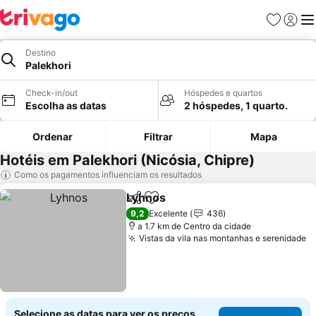
Favoritos
Iniciar
Me
Destino
Palekhori
Check-in/out
Hóspedes e quartos
Escolha as datas
2 hóspedes, 1 quarto.
Ordenar
Filtrar
Mapa
Hotéis em Palekhori (Nicósia, Chipre)
Como os pagamentos influenciam os resultados
Lyhnos
Partilhar
Adicionar aos favoritos
Ver preços
9,2
Excelente
436
a 1.7 km de Centro da cidade
Vistas da vila nas montanhas e serenidade
V
Selecione as datas para ver os preços