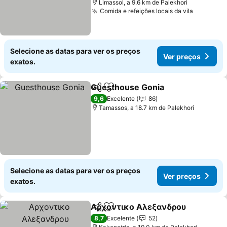
Limassol, a 9.6 km de Palekhori
Comida e refeições locais da vila
Ver preç
Selecione as datas para ver os preços
Ver preços
exatos.
Guesthouse Gonia
Partilhar
Adicionar aos favoritos
Ver pre
9,6
Excelente
86
Tamassos, a 18.7 km de Palekhori
Selecione as datas para ver os preços
Ver preços
exatos.
Αρχοντικο Αλεξανδρου
Partilhar
Adicionar aos favoritos
Ve
8,7
Excelente
52