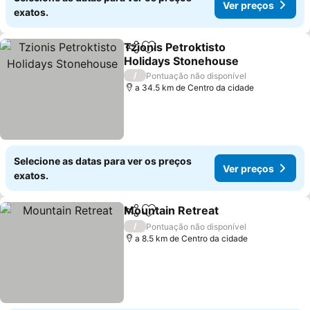
Ver preços
exatos.
Tzionis Petroktisto
Partilhar
Adicionar aos favoritos
Holidays Stonehouse
Ver preços
/
Pontuação não disponível
a 34.5 km de Centro da cidade
Selecione as datas para ver os preços
Ver preços
exatos.
Mountain Retreat
Partilhar
Adicionar aos favoritos
Ver preç
/
Pontuação não disponível
a 8.5 km de Centro da cidade