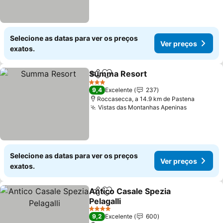
Selecione as datas para ver os preços
Ver preços
exatos.
Summa Resort
Partilhar
Adicionar aos favoritos
Ver preços
3 Estrelas
9,4
Excelente
237
Roccasecca, a 14.9 km de Pastena
Vistas das Montanhas Apeninas
Ver preço
Selecione as datas para ver os preços
Ver preços
exatos.
Antico Casale Spezia
Partilhar
Adicionar aos favoritos
Pelagalli
Ver preços
4 Estrelas
9,2
Excelente
600