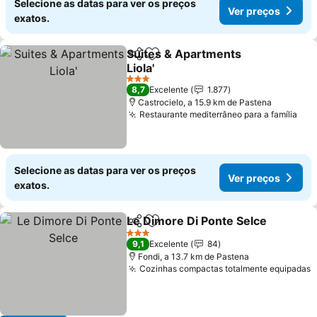
Selecione as datas para ver os preços
Ver preços
exatos.
Suites & Apartments
Partilhar
Adicionar aos favoritos
Liola'
Ver preços
3 Estrelas
8,7
Excelente
1.877
Castrocielo, a 15.9 km de Pastena
Restaurante mediterrâneo para a família
Ver
Selecione as datas para ver os preços
Ver preços
exatos.
Le Dimore Di Ponte Selce
Partilhar
Adicionar aos favoritos
3 Estrelas
9,1
Excelente
84
Fondi, a 13.7 km de Pastena
Cozinhas compactas totalmente equipadas
V