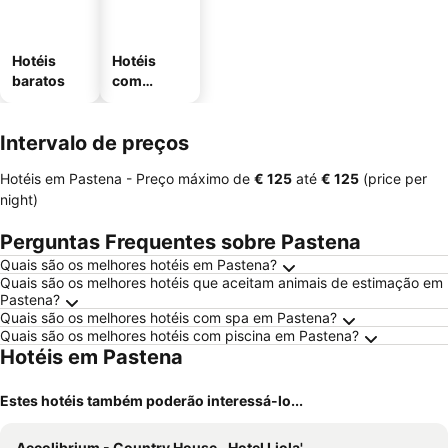
Hotéis
Hotéis
baratos
com
estaciona
mento
Intervalo de preços
Hotéis em Pastena -
Preço máximo
de
‎€ 125
até
‎€ 125
(price per
night)
Perguntas Frequentes sobre Pastena
Quais são os melhores hotéis em Pastena?
Quais são os melhores hotéis que aceitam animais de estimação em
Pastena?
Quais são os melhores hotéis com spa em Pastena?
Quais são os melhores hotéis com piscina em Pastena?
Hotéis em Pastena
Estes hotéis também poderão interessá-lo...
Aecolibrium - Country House
Hotel Liola'