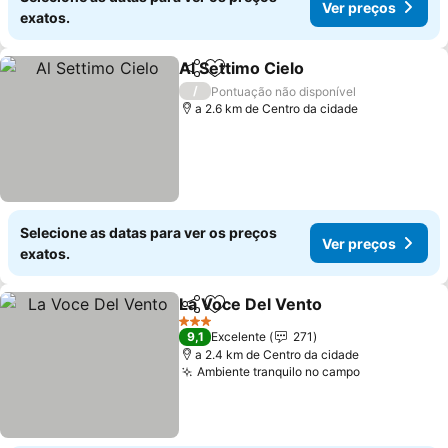
Ver preços
exatos.
Al Settimo Cielo
Partilhar
Adicionar aos favoritos
Ver preço
/
Pontuação não disponível
a 2.6 km de Centro da cidade
Selecione as datas para ver os preços
Ver preços
exatos.
La Voce Del Vento
Partilhar
Adicionar aos favoritos
Ver pre
3 Estrelas
9,1
Excelente
271
a 2.4 km de Centro da cidade
Ambiente tranquilo no campo
Ver preços