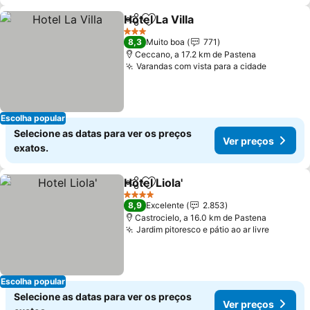
Hotel La Villa
Partilhar
Adicionar aos favoritos
Ver preços
3 Estrelas
8,3
Muito boa
771
Ceccano, a 17.2 km de Pastena
Varandas com vista para a cidade
Ver pre
Escolha popular
Selecione as datas para ver os preços
Ver preços
exatos.
Hotel Liola'
Partilhar
Adicionar aos favoritos
Ver preços
4 Estrelas
8,9
Excelente
2.853
Castrocielo, a 16.0 km de Pastena
Jardim pitoresco e pátio ao ar livre
Ver pre
Escolha popular
Selecione as datas para ver os preços
Ver preços