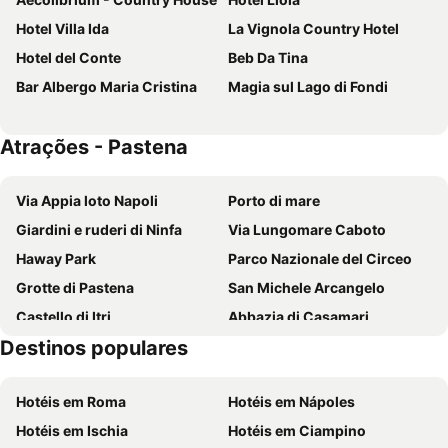
Hotel Villa Ida
La Vignola Country Hotel
Hotel del Conte
Beb Da Tina
Bar Albergo Maria Cristina
Magia sul Lago di Fondi
Atrações - Pastena
Via Appia loto Napoli
Porto di mare
Giardini e ruderi di Ninfa
Via Lungomare Caboto
Haway Park
Parco Nazionale del Circeo
Grotte di Pastena
San Michele Arcangelo
Castello di Itri
Abbazia di Casamari
Destinos populares
Riviera di Ponente - Lago Lungo
Sapori di Mare
Maranola
Riviera di Levante
Hotéis em Roma
Hotéis em Nápoles
Sperlonga Beach
Fonte Anticolana
Hotéis em Ischia
Hotéis em Ciampino
Abbazia di Fossanova
La Spiaggia