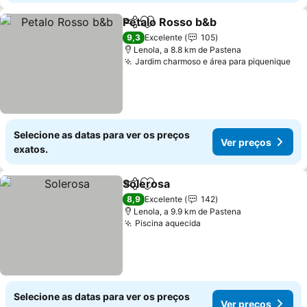
Petalo Rosso b&b
Partilhar
Adicionar aos favoritos
Ver preç
9,3
Excelente
105
Lenola, a 8.8 km de Pastena
Jardim charmoso e área para piquenique
Ver
Selecione as datas para ver os preços
Ver preços
exatos.
Solerosa
Partilhar
Adicionar aos favoritos
Ver preços
8,9
Excelente
142
Lenola, a 9.9 km de Pastena
Piscina aquecida
Ver preços
Selecione as datas para ver os preços
Ver preços