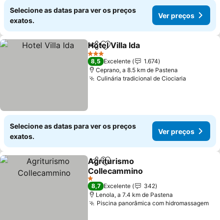
Selecione as datas para ver os preços
Ver preços
exatos.
Hotel Villa Ida
Partilhar
Adicionar aos favoritos
Ver preços
3 Estrelas
8,5
Excelente
1.674
Ceprano, a 8.5 km de Pastena
Culinária tradicional de Ciociaria
Ver preç
Selecione as datas para ver os preços
Ver preços
exatos.
Agriturismo
Partilhar
Adicionar aos favoritos
Collecammino
Ver preços
1 Estrelas
8,7
Excelente
342
Lenola, a 7.4 km de Pastena
Piscina panorâmica com hidromassagem
Ve