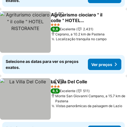
exatos.
Agriturismo ciociaro " il
Partilhar
Adicionar aos favoritos
colle " HOTEL
RISTORANTE
Ver preços
3 Estrelas
9,6
Excelente
2.431
Ceprano, a 10.2 km de Pastena
Localização tranquila no campo
Ver preç
Selecione as datas para ver os preços
Ver preços
exatos.
La Villa Del Colle
Partilhar
Adicionar aos favoritos
Ver preço
3 Estrelas
8,5
Excelente
511
Monte San Giovanni Campano, a 15.7 km de
Pastena
Vistas panorâmicas da paisagem de Lazio
Ve