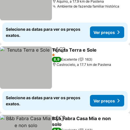
Aquino, a 17.9 km de Pastena
Ambiente de fazenda familiar histórica
Ver 
Selecione as datas para ver os preços
Ver preços
exatos.
Tenuta Terra e Sole
Partilhar
Adicionar aos favoritos
Ver pr
1 Estrelas
8,9
Excelente
163
Castrocielo, a 17.7 km de Pastena
Selecione as datas para ver os preços
Ver preços
exatos.
B&b Fabra Casa Mia e non
Partilhar
Adicionar aos favoritos
solo