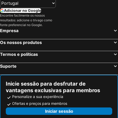
Ciampino, Lazio Hotéis
Tivoli, Lazio Hotéis
Adicionar no Google
Monterotondo, Lazio Hotéis
Frascati, Lazio Hotéis
Encontre facilmente os nossos
resultados: adicione o trivago como
Sperlonga, Lazio Hotéis
Milão, Lombardia Hotéis
fonte preferencial no Google.
Veneza, Veneto Hotéis
Florença, Toscana Hotéis
Empresa
Nápoles, Campanha Hotéis
Bolonha, Emília-Romanha Hotéis
Os nossos produtos
Palermo, Sicília Hotéis
Verona, Veneto Hotéis
Cagliari, Sardenha Hotéis
Termos e políticas
Suporte
Inicie sessão para desfrutar de
vantagens exclusivas para membros
Personalize a sua experiência
Ofertas e preços para membros
Iniciar sessão