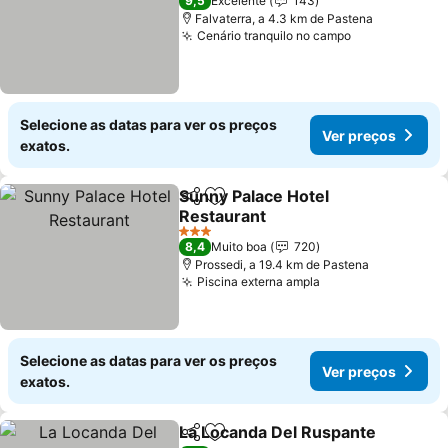
Ver preços
9,5
Excelente
143
Falvaterra, a 4.3 km de Pastena
Cenário tranquilo no campo
Ver preços
Selecione as datas para ver os preços
Ver preços
exatos.
Sunny Palace Hotel
Partilhar
Adicionar aos favoritos
Restaurant
Ver preços
3 Estrelas
8,4
Muito boa
720
Prossedi, a 19.4 km de Pastena
Piscina externa ampla
Ver preços
Selecione as datas para ver os preços
Ver preços
exatos.
La Locanda Del Ruspante
Partilhar
Adicionar aos favoritos
V