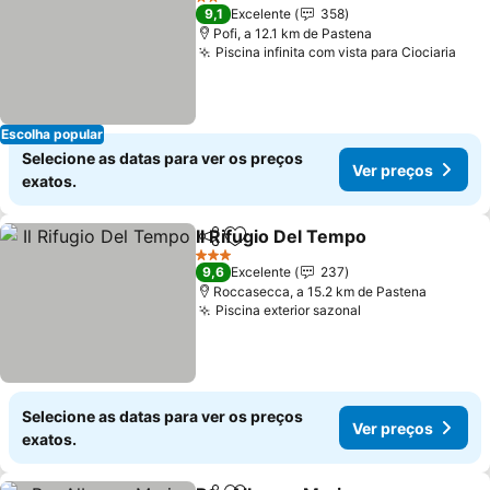
2 Estrelas
9,1
Excelente
358
Pofi, a 12.1 km de Pastena
Piscina infinita com vista para Ciociaria
Ver
Escolha popular
Selecione as datas para ver os preços
Ver preços
exatos.
Il Rifugio Del Tempo
Partilhar
Adicionar aos favoritos
Ver pr
3 Estrelas
9,6
Excelente
237
Roccasecca, a 15.2 km de Pastena
Piscina exterior sazonal
Ver preços
Selecione as datas para ver os preços
Ver preços
exatos.