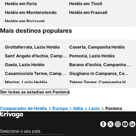
Hotéis em Forio
Hotéis em Tivoli
Hotéis em Monterotondo
Hotéis em Frascati
Hotéis em Pozzuoli
Mais destinos populares
Grottaferrata, Lazio Hotéis
Caserta, Campanha Hotéis
Sant' Angelo d'Ischia, Campanha Hotéis
Pomezia, Lazio Hotéis
Gaeta, Lazio Hotéis
Barano d'Ischia, Campanha Hotéis
Casamicciola Terme, Campanha Hotéis
Giugliano in Campania, Campanha Hotéis
Marino, Lazio Hotéis
Telese Terme, Campanha Hotéis
Mentana, Lazio Hotéis
Formia, Lazio Hotéis
Ver todas as estadias em Pastena
Albano Laziale, Lazio Hotéis
Vaticano, Hotéis
Comparador de Hotéis
Europa
Itália
Lazio
Pastena
Fiuggi, Lazio Hotéis
Latina, Lazio Hotéis
L'Aquila, Abruzzo Hotéis
Cassino, Lazio Hotéis
Facebook
Twitter
Insta
Yo
Rocca di Papa, Lazio Hotéis
Guidonia Montecelio, Lazio Hotéis
Selecione o seu país
Roma, Lazio Hotéis
Fiumicino, Lazio Hotéis