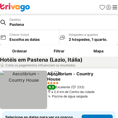
Favoritos
Iniciar
Me
Destino
Pastena
Check-in/out
Hóspedes e quartos
Escolha as datas
2 hóspedes, 1 quarto.
Ordenar
Filtrar
Mapa
Hotéis em Pastena (Lazio, Itália)
Como os pagamentos influenciam os resultados
Aecolibrium - Country
Partilhar
Adicionar aos favoritos
House
Ver preços
4 Estrelas
9,3
Excelente
233
a 2.4 km de Centro da cidade
Piscina de água salgada
Ver preços
Selecione as datas para ver os preços