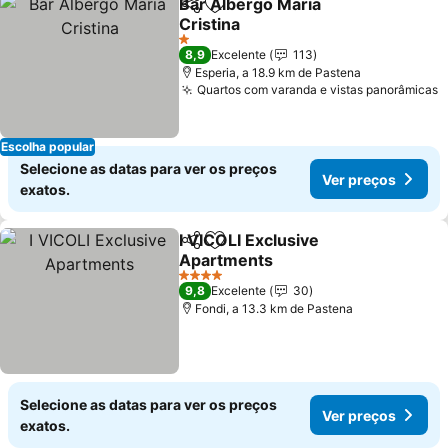
Bar Albergo Maria
Partilhar
Adicionar aos favoritos
Cristina
Ver preços
1 Estrelas
8,9
Excelente
113
Esperia, a 18.9 km de Pastena
Quartos com varanda e vistas panorâmicas
V
Escolha popular
Selecione as datas para ver os preços
Ver preços
exatos.
I VICOLI Exclusive
Partilhar
Adicionar aos favoritos
Apartments
Ver preços
4 Estrelas
9,8
Excelente
30
Fondi, a 13.3 km de Pastena
Selecione as datas para ver os preços
Ver preços
exatos.