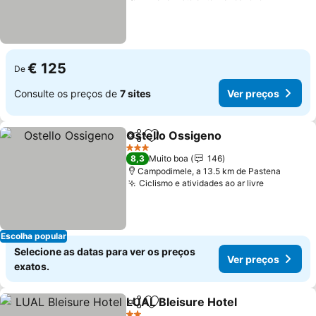
€ 125
De
Consulte os preços de
7 sites
Ver preços
Ostello Ossigeno
Partilhar
Adicionar aos favoritos
Ver preç
3 Estrelas
8,3
Muito boa
146
Campodimele, a 13.5 km de Pastena
Ciclismo e atividades ao ar livre
Ver preço
Escolha popular
Selecione as datas para ver os preços
Ver preços
exatos.
LUAL Bleisure Hotel
Partilhar
Adicionar aos favoritos
Ver p