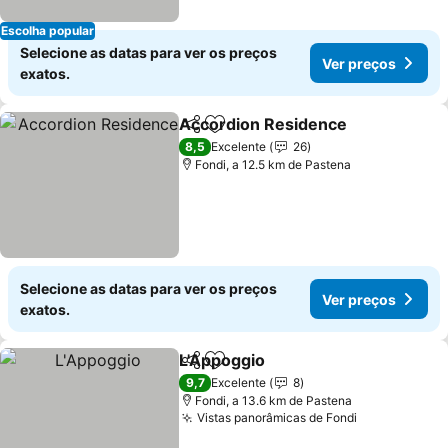
Escolha popular
Selecione as datas para ver os preços
Ver preços
exatos.
Accordion Residence
Partilhar
Adicionar aos favoritos
Ver 
8,5
Excelente
26
Fondi, a 12.5 km de Pastena
Selecione as datas para ver os preços
Ver preços
exatos.
L'Appoggio
Partilhar
Adicionar aos favoritos
Ver preços
9,7
Excelente
8
Fondi, a 13.6 km de Pastena
Vistas panorâmicas de Fondi
Ver preços