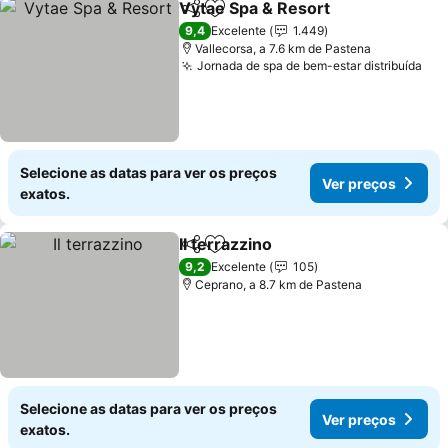
Vytae Spa & Resort
Partilhar
Adicionar aos favoritos
Ver pr
9,4
Excelente
1.449
Vallecorsa, a 7.6 km de Pastena
Jornada de spa de bem-estar distribuída
Ver
Selecione as datas para ver os preços
Ver preços
exatos.
Il terrazzino
Partilhar
Adicionar aos favoritos
Ver preços
9,2
Excelente
105
Ceprano, a 8.7 km de Pastena
Selecione as datas para ver os preços
Ver preços
exatos.