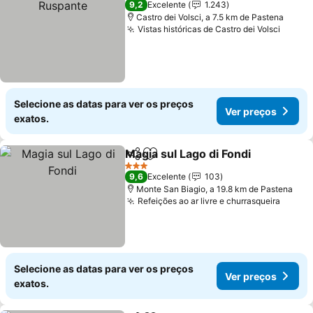
9,2
Excelente
1.243
Castro dei Volsci, a 7.5 km de Pastena
Vistas históricas de Castro dei Volsci
Ver p
Selecione as datas para ver os preços
Ver preços
exatos.
Magia sul Lago di Fondi
Partilhar
Adicionar aos favoritos
Ver
3 Estrelas
9,6
Excelente
103
Monte San Biagio, a 19.8 km de Pastena
Refeições ao ar livre e churrasqueira
Ver p
Selecione as datas para ver os preços
Ver preços
exatos.