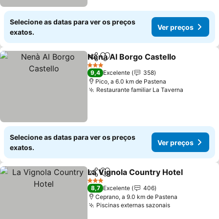
Selecione as datas para ver os preços
Ver preços
exatos.
Nenà Al Borgo Castello
Partilhar
Adicionar aos favoritos
Ver
3 Estrelas
9,4
Excelente
358
Pico, a 6.0 km de Pastena
Restaurante familiar La Taverna
Ver preço
Selecione as datas para ver os preços
Ver preços
exatos.
La Vignola Country Hotel
Partilhar
Adicionar aos favoritos
V
3 Estrelas
8,7
Excelente
406
Ceprano, a 9.0 km de Pastena
Piscinas externas sazonais
Ver preços