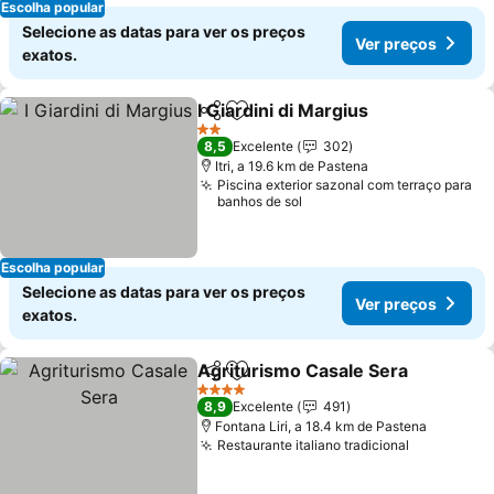
Escolha popular
Selecione as datas para ver os preços
Ver preços
exatos.
I Giardini di Margius
Partilhar
Adicionar aos favoritos
Ver pr
2 Estrelas
8,5
Excelente
302
Itri, a 19.6 km de Pastena
Piscina exterior sazonal com terraço para
banhos de sol
Escolha popular
Selecione as datas para ver os preços
Ver preços
exatos.
Agriturismo Casale Sera
Partilhar
Adicionar aos favoritos
V
4 Estrelas
8,9
Excelente
491
Fontana Liri, a 18.4 km de Pastena
Restaurante italiano tradicional
Ver preço