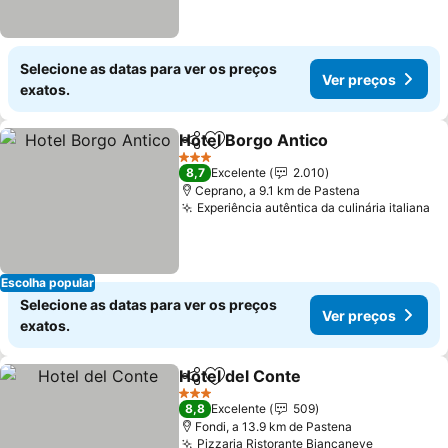
Selecione as datas para ver os preços
Ver preços
exatos.
Hotel Borgo Antico
Partilhar
Adicionar aos favoritos
Ver pr
3 Estrelas
8,7
Excelente
2.010
Ceprano, a 9.1 km de Pastena
Experiência autêntica da culinária italiana
Ve
Escolha popular
Selecione as datas para ver os preços
Ver preços
exatos.
Hotel del Conte
Partilhar
Adicionar aos favoritos
Ver preços
3 Estrelas
8,8
Excelente
509
Fondi, a 13.9 km de Pastena
Pizzaria Ristorante Biancaneve
Ver preço