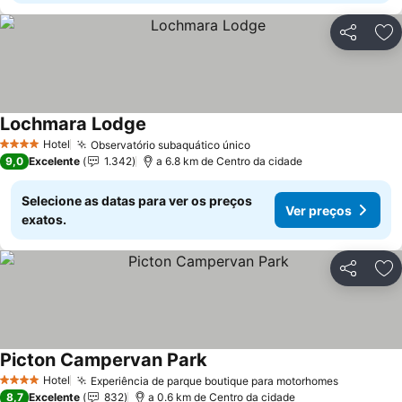
Partilhar
Ad
Lochmara Lodge
Hotel
Observatório subaquático único
4 Estrelas
9,0
Excelente
1.342
a 6.8 km de Centro da cidade
Selecione as datas para ver os preços
Ver preços
exatos.
Partilhar
Ad
Picton Campervan Park
Hotel
Experiência de parque boutique para motorhomes
4 Estrelas
8,7
Excelente
832
a 0.6 km de Centro da cidade