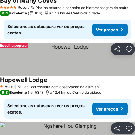
Bay of Many Coves
Resort
Piscina externa e banheira de hidromassagem de cedro
5 Estrelas
9,4
Excelente
816
a 17.0 km de Centro da cidade
Selecione as datas para ver os preços
Ver preços
exatos.
Escolha popular
Partilhar
Ad
Hopewell Lodge
Hostel
Jacuzzi costeira com observação de estrelas
1 Estrelas
9,8
Excelente
534
a 12.4 km de Centro da cidade
Selecione as datas para ver os preços
Ver preços
exatos.
Partilhar
Ad