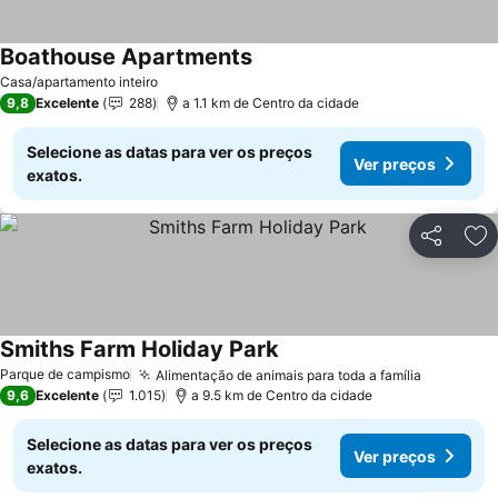
Boathouse Apartments
Casa/apartamento inteiro
9,8
Excelente
288
a 1.1 km de Centro da cidade
Selecione as datas para ver os preços
Ver preços
exatos.
Partilhar
Ad
Smiths Farm Holiday Park
Parque de campismo
Alimentação de animais para toda a família
9,6
Excelente
1.015
a 9.5 km de Centro da cidade
Selecione as datas para ver os preços
Ver preços
exatos.