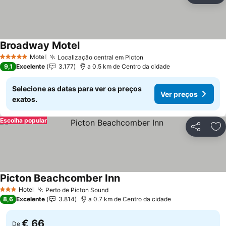
Broadway Motel
Motel
Localização central em Picton
5 Estrelas
9,1
Excelente
3.177
a 0.5 km de Centro da cidade
Selecione as datas para ver os preços
Ver preços
exatos.
Escolha popular
Partilhar
Ad
Picton Beachcomber Inn
Hotel
Perto de Picton Sound
3 Estrelas
8,6
Excelente
3.814
a 0.7 km de Centro da cidade
€ 66
De