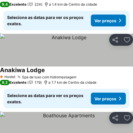
4 Estrelas
9,4
Excelente
224
a 1.4 km de Centro da cidade
Selecione as datas para ver os preços
Ver preços
exatos.
Partilhar
Ad
Anakiwa Lodge
Hostel
Spa de luxo com hidromassagem
1 Estrelas
9,2
Excelente
179
a 7.7 km de Centro da cidade
Selecione as datas para ver os preços
Ver preços
exatos.
Partilhar
Ad