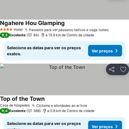
Ngahere Hou Glamping
Hotel
Passeios para ver pássaros nativos e vaga-lumes
4 Estrelas
9,3
Excelente
84
a 15.9 km de Centro da cidade
Selecione as datas para ver os preços
Ver preços
exatos.
Partilhar
Ad
Top of the Town
Casa de hóspedes
Ciclismo e atividades ao ar livre
9,4
Excelente
568
a 0.8 km de Centro da cidade
Selecione as datas para ver os preços
Ver preços