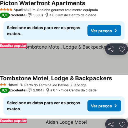
Picton Waterfront Apartments
Aparthotel
Cozinha gourmet totalmente equipada
4 Estrelas
9,3
Excelente
1.880
a 0.6 km de Centro da cidade
Selecione as datas para ver os preços
Ver preços
exatos.
Escolha popular
Partilhar
Ad
Tombstone Motel, Lodge & Backpackers
Hostel
Perto do Terminal de Balsas Bluebridge
2 Estrelas
9,2
Excelente
2.904
a 0.1 km de Centro da cidade
Selecione as datas para ver os preços
Ver preços
exatos.
Escolha popular
Partilhar
Ad