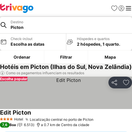
Favoritos
Iniciar
Me
Destino
Picton
Check-in/out
Hóspedes e quartos
Escolha as datas
2 hóspedes, 1 quarto.
Ordenar
Filtrar
Mapa
Hotéis em Picton (Ilhas do Sul, Nova Zelândia)
Como os pagamentos influenciam os resultados
Escolha popular
Partilhar
Ad
Edit Picton
Hotel
Localização central no porto de Picton
4 Estrelas
7,6
Boa
6.513
a 0.7 km de Centro da cidade