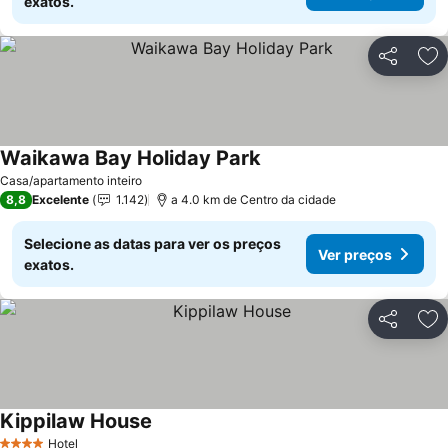
exatos.
Partilhar
Ad
Waikawa Bay Holiday Park
Casa/apartamento inteiro
8,8
Excelente
1.142
a 4.0 km de Centro da cidade
Selecione as datas para ver os preços
Ver preços
exatos.
Partilhar
Ad
Kippilaw House
Hotel