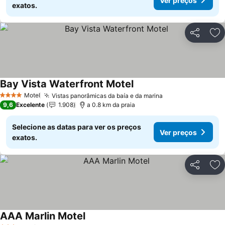
Ver preços
exatos.
Partilhar
Ad
Bay Vista Waterfront Motel
Motel
Vistas panorâmicas da baía e da marina
4 Estrelas
9,6
Excelente
1.908
a 0.8 km da praia
Selecione as datas para ver os preços
Ver preços
exatos.
Partilhar
Ad
AAA Marlin Motel