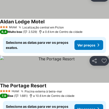
Aldan Lodge Motel
Motel
Localização central em Picton
3 Estrelas
8,4
Muito boa
2.529
a 0.6 km de Centro da cidade
Selecione as datas para ver os preços
Ver preços
exatos.
Partilhar
Ad
The Portage Resort
Hotel
Piscina externa à beira-mar
4 Estrelas
7,9
Boa
1.681
a 10.6 km de Centro da cidade
Selecione as datas para ver os preços