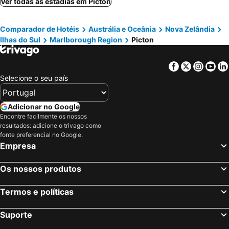
Ver todas as estadias em Picton
Wellington, Ilhas do Norte Hotéis
Fox Glacier, Ilhas do Sul Hotéis
Comparador de Hotéis
Austrália e Oceânia
Nova Zelândia
Ilhas do Sul
Marlborough Region
Picton
Facebook
Twitter
Insta
Yo
Selecione o seu país
Adicionar no Google
Encontre facilmente os nossos
resultados: adicione o trivago como
fonte preferencial no Google.
Empresa
Os nossos produtos
Termos e políticas
Suporte