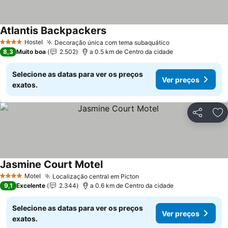
Atlantis Backpackers
Hostel
Decoração única com tema subaquático
4 Estrelas
8,3
Muito boa
2.502
a 0.5 km de Centro da cidade
Selecione as datas para ver os preços
Ver preços
exatos.
Partilhar
Ad
Jasmine Court Motel
Motel
Localização central em Picton
4 Estrelas
9,1
Excelente
2.344
a 0.6 km de Centro da cidade
Selecione as datas para ver os preços
Ver preços
exatos.