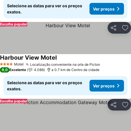
Selecione as datas para ver os preços
Ver preços
exatos.
Escolha popular
Partilhar
Ad
Harbour View Motel
Motel
Localização conveniente na orla de Picton
4 Estrelas
9,0
Excelente
4.086
a 0.7 km de Centro da cidade
Selecione as datas para ver os preços
Ver preços
exatos.
Escolha popular
Partilhar
Ad