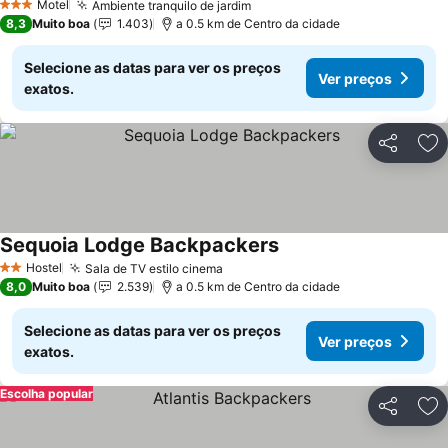
Motel
Ambiente tranquilo de jardim
3 Estrelas
8,3
Muito boa
1.403
a 0.5 km de Centro da cidade
Selecione as datas para ver os preços
Ver preços
exatos.
Partilhar
Ad
Sequoia Lodge Backpackers
Hostel
Sala de TV estilo cinema
2 Estrelas
8,0
Muito boa
2.539
a 0.5 km de Centro da cidade
Selecione as datas para ver os preços
Ver preços
exatos.
Escolha popular
Partilhar
Ad