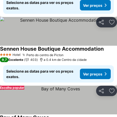
Selecione as datas para ver os preços
Ver preços
exatos.
Partilhar
Ad
Sennen House Boutique Accommodation
Hotel
Perto do centro de Picton
4 Estrelas
9,7
Excelente
403
a 0.4 km de Centro da cidade
Selecione as datas para ver os preços
Ver preços
exatos.
Escolha popular
Partilhar
Ad