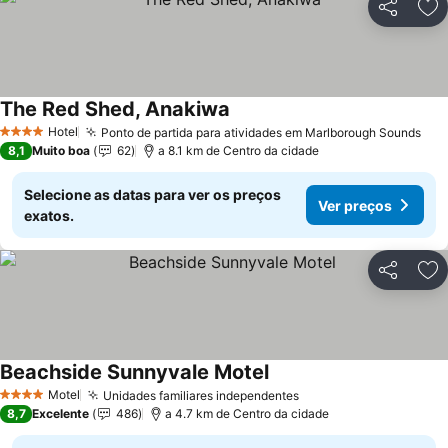
Partilhar
Ad
The Red Shed, Anakiwa
Hotel
Ponto de partida para atividades em Marlborough Sounds
4 Estrelas
8,1
Muito boa
62
a 8.1 km de Centro da cidade
Selecione as datas para ver os preços
Ver preços
exatos.
Partilhar
Ad
Beachside Sunnyvale Motel
Motel
Unidades familiares independentes
4 Estrelas
8,7
Excelente
486
a 4.7 km de Centro da cidade