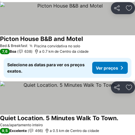
Partilhar
Ad
Picton House B&B and Motel
Bed & Breakfast
Piscina convidativa no solo
7,6
Boa
638
a 0.7 km de Centro da cidade
Selecione as datas para ver os preços
Ver preços
exatos.
Partilhar
Ad
Quiet Location. 5 Minutes Walk To Town.
Casa/apartamento inteiro
9,5
Excelente
466
a 0.5 km de Centro da cidade