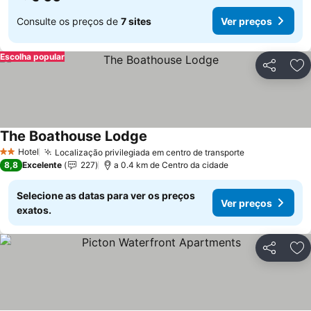
Consulte os preços de
7 sites
Ver preços
Escolha popular
Partilhar
Ad
The Boathouse Lodge
Hotel
Localização privilegiada em centro de transporte
2 Estrelas
8,8
Excelente
227
a 0.4 km de Centro da cidade
Selecione as datas para ver os preços
Ver preços
exatos.
Partilhar
Ad