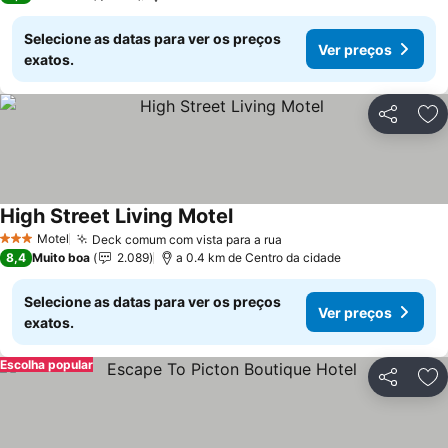
Selecione as datas para ver os preços
Ver preços
exatos.
Partilhar
Ad
High Street Living Motel
Motel
Deck comum com vista para a rua
3 Estrelas
8,4
Muito boa
2.089
a 0.4 km de Centro da cidade
Selecione as datas para ver os preços
Ver preços
exatos.
Escolha popular
Partilhar
Ad