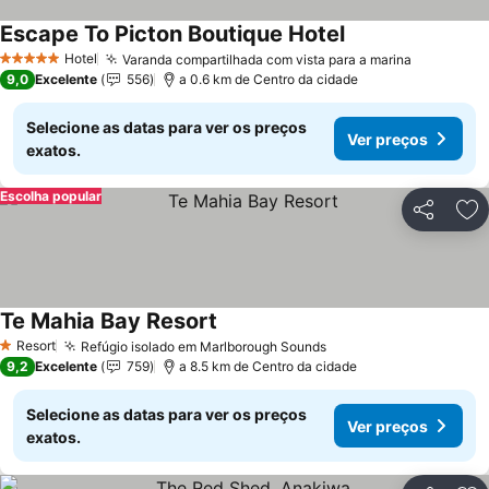
Escape To Picton Boutique Hotel
Hotel
Varanda compartilhada com vista para a marina
5 Estrelas
9,0
Excelente
556
a 0.6 km de Centro da cidade
Selecione as datas para ver os preços
Ver preços
exatos.
Escolha popular
Partilhar
Ad
Te Mahia Bay Resort
Resort
Refúgio isolado em Marlborough Sounds
1 Estrelas
9,2
Excelente
759
a 8.5 km de Centro da cidade
Selecione as datas para ver os preços
Ver preços
exatos.