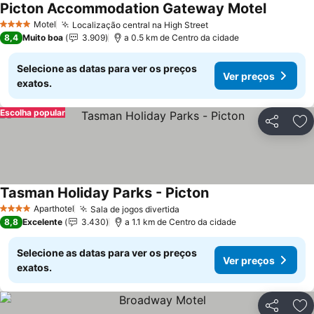
Picton Accommodation Gateway Motel
Motel
Localização central na High Street
4 Estrelas
8,4
Muito boa
3.909
a 0.5 km de Centro da cidade
Selecione as datas para ver os preços
Ver preços
exatos.
Escolha popular
Partilhar
Ad
Tasman Holiday Parks - Picton
Aparthotel
Sala de jogos divertida
4 Estrelas
8,8
Excelente
3.430
a 1.1 km de Centro da cidade
Selecione as datas para ver os preços
Ver preços
exatos.
Partilhar
Ad