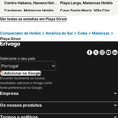
Centro Habana, Havana Hotéis
Playa Larga, Matanzas Hotéis
Cardenas, Matanzas Hotéis
Cayo Santa María, Villa Clara Hotéis
Cayo Guillermo, Ciego de Ávila Hotéis
Trinidad, Sancti Spiritus Hotéis
Ver todas as estadias em Playa Giron
Santa Lúcia, Camagüey Hotéis
Cayo Largo, Ilha da Juventude Hotéis
Comparador de Hotéis
América do Sul
Cuba
Matanzas
Cayo Coco, Camagüey Hotéis
Playa Giron
Facebook
Twitter
Insta
Yo
Selecione o seu país
Adicionar no Google
Encontre facilmente os nossos
resultados: adicione o trivago como
fonte preferencial no Google.
Empresa
Os nossos produtos
Termos e políticas