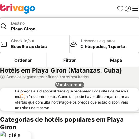
Favoritos
Iniciar
Me
Destino
Playa Giron
Check-in/out
Hóspedes e quartos
Escolha as datas
2 hóspedes, 1 quarto.
Ordenar
Filtrar
Mapa
Hotéis em Playa Giron (Matanzas, Cuba)
Como os pagamentos influenciam os resultados
Mostrar mais
Os preços e a disponibilidade que recebemos dos sites de reserva
mudam frequentemente. Como tal, pode haver diferenças entre as
ofertas que consulta no trivago e os preços que estão disponíveis
nos sites de reserva.
Categorias de hotéis populares em Playa
Giron