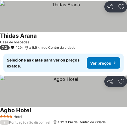
Partilhar
Ad
Thidas Arana
Casa de hóspedes
7,2
129
a 5.5 km de Centro da cidade
Selecione as datas para ver os preços
Ver preços
exatos.
Partilhar
Ad
Agbo Hotel
Hotel
4 Estrelas
/
a 12.3 km de Centro da cidade
Pontuação não disponível