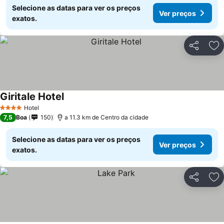
Selecione as datas para ver os preços
Ver preços
exatos.
Partilhar
Ad
Giritale Hotel
Hotel
4 Estrelas
7,5
Boa
150
a 11.3 km de Centro da cidade
Selecione as datas para ver os preços
Ver preços
exatos.
Partilhar
Ad