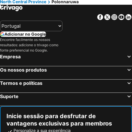
North Central Province
Polonnaruwa
Facebook
Twitter
Insta
Yo
Adicionar no Google
Encontre facilmente os nossos
resultados: adicione o trivago como
fonte preferencial no Google.
Empresa
Os nossos produtos
Termos e políticas
Suporte
Inicie sessão para desfrutar de
vantagens exclusivas para membros
Personalize a sua experiência