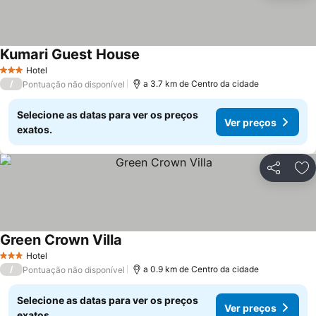
Kumari Guest House
Hotel
3 Estrelas
/
a 3.7 km de Centro da cidade
Pontuação não disponível
Selecione as datas para ver os preços
Ver preços
exatos.
Partilhar
Ad
Green Crown Villa
Hotel
3 Estrelas
/
a 0.9 km de Centro da cidade
Pontuação não disponível
Selecione as datas para ver os preços
Ver preços
exatos.