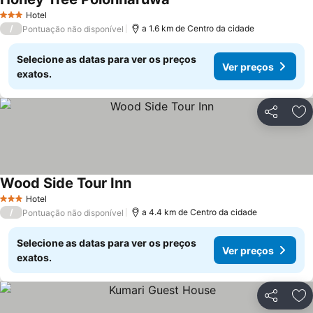
Hotel
3 Estrelas
/
a 1.6 km de Centro da cidade
Pontuação não disponível
Selecione as datas para ver os preços
Ver preços
exatos.
Partilhar
Ad
Wood Side Tour Inn
Hotel
3 Estrelas
/
a 4.4 km de Centro da cidade
Pontuação não disponível
Selecione as datas para ver os preços
Ver preços
exatos.
Partilhar
Ad