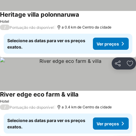
Heritage villa polonnaruwa
Hotel
/
a 0.6 km de Centro da cidade
Pontuação não disponível
Selecione as datas para ver os preços
Ver preços
exatos.
Partilhar
Ad
River edge eco farm & villa
Hotel
/
a 3.4 km de Centro da cidade
Pontuação não disponível
Selecione as datas para ver os preços
Ver preços
exatos.