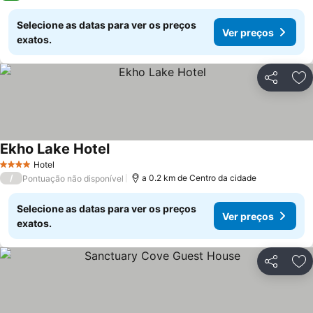
Selecione as datas para ver os preços
Ver preços
exatos.
Partilhar
Ad
Ekho Lake Hotel
Hotel
4 Estrelas
/
a 0.2 km de Centro da cidade
Pontuação não disponível
Selecione as datas para ver os preços
Ver preços
exatos.
Partilhar
Ad