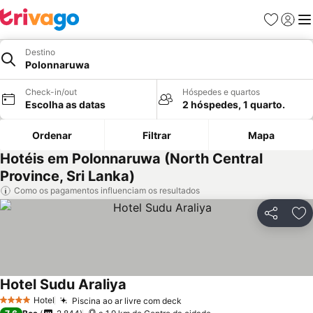
Favoritos
Iniciar
Me
Destino
Polonnaruwa
Check-in/out
Hóspedes e quartos
Escolha as datas
2 hóspedes, 1 quarto.
Ordenar
Filtrar
Mapa
Hotéis em Polonnaruwa (North Central
Province, Sri Lanka)
Como os pagamentos influenciam os resultados
Partilhar
Ad
Hotel Sudu Araliya
Hotel
Piscina ao ar livre com deck
4 Estrelas