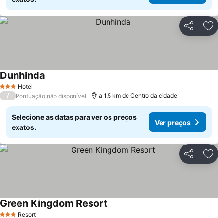
Partilhar
Ad
Dunhinda
Hotel
3 Estrelas
/
a 1.5 km de Centro da cidade
Pontuação não disponível
Selecione as datas para ver os preços
Ver preços
exatos.
Partilhar
Ad
Green Kingdom Resort
Resort
3 Estrelas