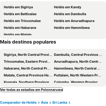
Hotéis em Sigiriya
Hotéis em Kandy
Hotéis em Batticalao
Hotéis em Dambulla
Hotéis em Trincomalee
Hotéis em Anuradhapura
Hotéis em Habarane
Hotéis em Hammilewa
Hotéis em Matale
Mais destinos populares
Sigiriya, North Central Province Hotéis
Dambulla, Central Province Hotéis
Trincomalee, Eastern Province Hotéis
Anuradhapura, North Central Province Hotéis
Habarane, North Central Province Hotéis
Hammilewa, North Central Province Hotéis
Matale, Central Province Hotéis
Puttalam, North Western Province Hotéis
Koggala, Southern Province Hotéis
Colombo, Western Province Hotéis
Kandy, Central Province Hotéis
Ella, Uva Province Hotéis
Ver todas as estadias em Polonnaruwa
Galle, Southern Province Hotéis
Tangalle, Southern Province Hotéis
Comparador de Hotéis
Ásia
Sri Lanka
Mirissa, Southern Province Hotéis
Bentota, Western Province Hotéis