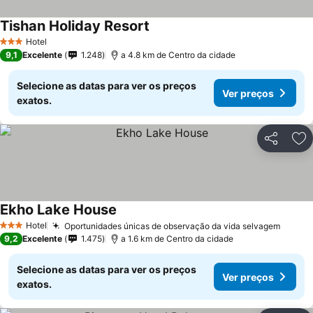
Tishan Holiday Resort
Hotel
3 Estrelas
9,1
Excelente
1.248
a 4.8 km de Centro da cidade
Selecione as datas para ver os preços
Ver preços
exatos.
Partilhar
Ad
Ekho Lake House
Hotel
Oportunidades únicas de observação da vida selvagem
3 Estrelas
9,2
Excelente
1.475
a 1.6 km de Centro da cidade
Selecione as datas para ver os preços
Ver preços
exatos.