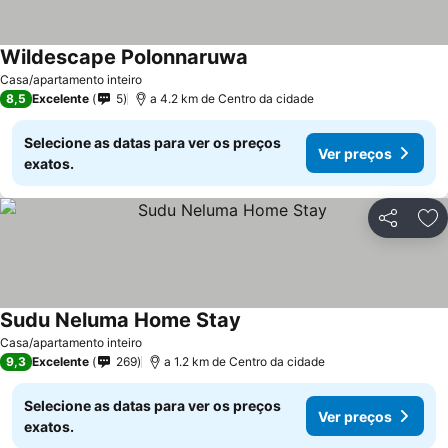
Wildescape Polonnaruwa
Casa/apartamento inteiro
8,5
Excelente
5
a 4.2 km de Centro da cidade
Selecione as datas para ver os preços
Ver preços
exatos.
Partilhar
Ad
Sudu Neluma Home Stay
Casa/apartamento inteiro
9,3
Excelente
269
a 1.2 km de Centro da cidade
Selecione as datas para ver os preços
Ver preços
exatos.