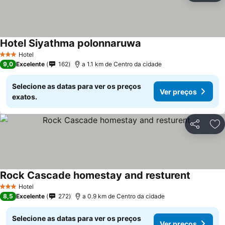
Hotel Siyathma polonnaruwa
Hotel
3 Estrelas
9,0
Excelente
162
a 1.1 km de Centro da cidade
Selecione as datas para ver os preços
Ver preços
exatos.
Partilhar
Ad
Rock Cascade homestay and resturent
Hotel
3 Estrelas
8,5
Excelente
272
a 0.9 km de Centro da cidade
Selecione as datas para ver os preços
Ver preços