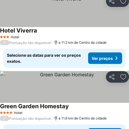
Partilhar
Ad
Hotel Viverra
Hotel
3 Estrelas
/
a 11.2 km de Centro da cidade
Pontuação não disponível
Selecione as datas para ver os preços
Ver preços
exatos.
Partilhar
Ad
Green Garden Homestay
Hotel
4 Estrelas
/
a 11.6 km de Centro da cidade
Pontuação não disponível