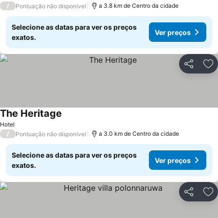
/
a 3.8 km de Centro da cidade
Pontuação não disponível
Selecione as datas para ver os preços
Ver preços
exatos.
Partilhar
Ad
The Heritage
Hotel
/
a 3.0 km de Centro da cidade
Pontuação não disponível
Selecione as datas para ver os preços
Ver preços
exatos.
Partilhar
Ad