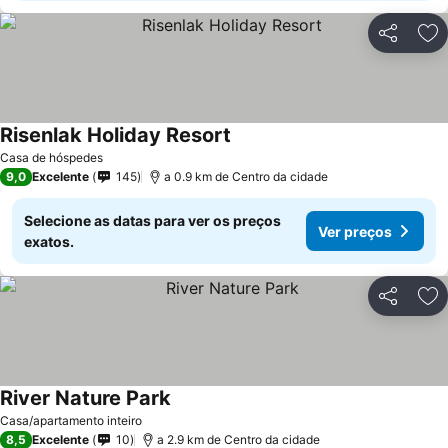
Partilhar
Ad
Risenlak Holiday Resort
Casa de hóspedes
9,0
Excelente
145
a 0.9 km de Centro da cidade
Selecione as datas para ver os preços
Ver preços
exatos.
Partilhar
Ad
River Nature Park
Casa/apartamento inteiro
8,5
Excelente
10
a 2.9 km de Centro da cidade