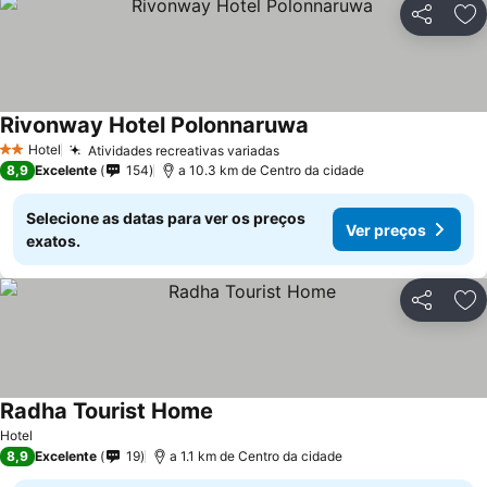
Partilhar
Ad
Rivonway Hotel Polonnaruwa
Hotel
Atividades recreativas variadas
2 Estrelas
8,9
Excelente
154
a 10.3 km de Centro da cidade
Selecione as datas para ver os preços
Ver preços
exatos.
Partilhar
Ad
Radha Tourist Home
Hotel
8,9
Excelente
19
a 1.1 km de Centro da cidade