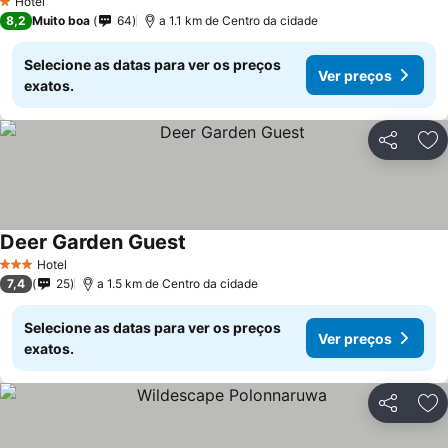
Hotel
1 Estrelas
8,2
Muito boa
64
a 1.1 km de Centro da cidade
Selecione as datas para ver os preços
Ver preços
exatos.
Partilhar
Ad
Deer Garden Guest
Hotel
3 Estrelas
7,4
25
a 1.5 km de Centro da cidade
Selecione as datas para ver os preços
Ver preços
exatos.
Partilhar
Ad