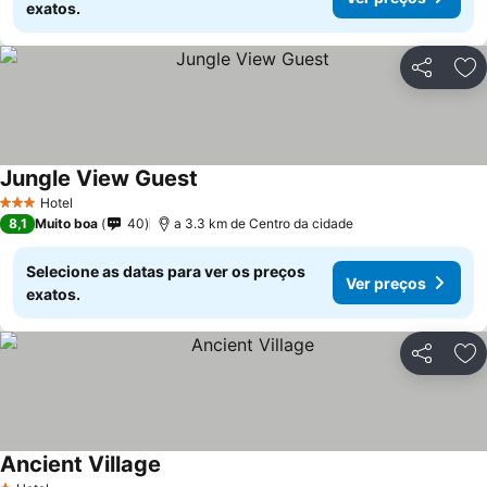
exatos.
Partilhar
Ad
Jungle View Guest
Hotel
3 Estrelas
8,1
Muito boa
40
a 3.3 km de Centro da cidade
Selecione as datas para ver os preços
Ver preços
exatos.
Partilhar
Ad
Ancient Village