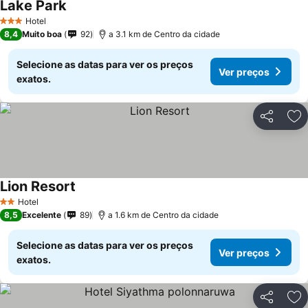
Lake Park
Hotel
3 Estrelas
8,4
Muito boa
92
a 3.1 km de Centro da cidade
Selecione as datas para ver os preços
Ver preços
exatos.
Partilhar
Ad
Lion Resort
Hotel
2 Estrelas
8,5
Excelente
89
a 1.6 km de Centro da cidade
Selecione as datas para ver os preços
Ver preços
exatos.
Partilhar
Ad