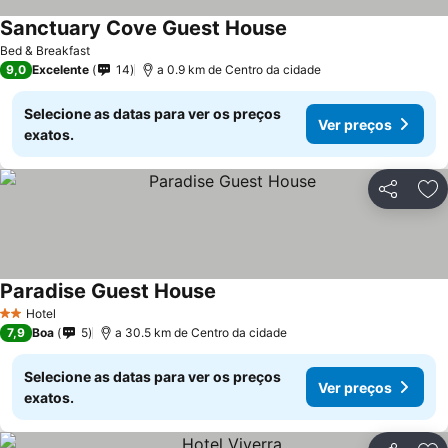
Sanctuary Cove Guest House
Bed & Breakfast
9,0
Excelente
14
a 0.9 km de Centro da cidade
Selecione as datas para ver os preços
Ver preços
exatos.
Partilhar
Ad
Paradise Guest House
Hotel
2 Estrelas
7,9
Boa
5
a 30.5 km de Centro da cidade
Selecione as datas para ver os preços
Ver preços
exatos.