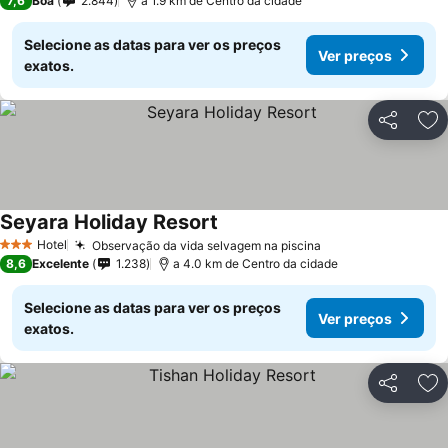
7,6
Boa
2.844
a 1.9 km de Centro da cidade
Selecione as datas para ver os preços
Ver preços
exatos.
Partilhar
Ad
Seyara Holiday Resort
Hotel
Observação da vida selvagem na piscina
3 Estrelas
8,6
Excelente
1.238
a 4.0 km de Centro da cidade
Selecione as datas para ver os preços
Ver preços
exatos.
Partilhar
Ad